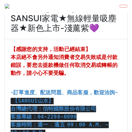
【Ω人生超幽默 專屬】日本
SANSUI家電★無線輕量吸塵
器★新色上市-淺薰紫💜
【感謝您的支持，活動已經結束】
本店絕不會另外通知消費者交易失敗或是付款
錯誤，要您去提款機做任何取消交易或轉帳的
動作，請小心不要受騙。
訂單進度、配送問題、商品客服，歡迎洽詢
~
~
【
SANSUI
山水】
台灣總代理：佶特國際股份有限公司
客服專線：
04-2298-0099
客服時間：週一
週五
09
：
00 A.M. ~
~