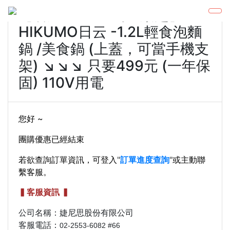
【省錢王Jet吃喝玩樂趣】
HIKUMO日云 -1.2L輕食泡麵
鍋 /美食鍋 (上蓋，可當手機支
架) ↘︎↘︎↘︎ 只要499元 (一年保
固) 110V用電
您好 ~
團購優惠已經結束
若欲查詢訂單資訊，可登入
"
訂單進度查詢
"
或主動聯
繫客服。
▍客服資訊 ▍
公司名稱：婕尼思股份有限公司
客服電話：
02-2553-6082 #66