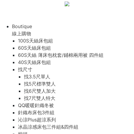
Boutique
線上購物
100S天絲床包組
60S天絲床包組
60S天絲 薄床包枕套/鋪棉兩用被 四件組
40S天絲床包組
找尺寸
找3.5尺單人
找5尺標準雙人
找6尺雙人加大
找7尺雙人特大
QQ暖暖針織冬被
針織布床包3件組
沁涼Plus超涼系列
冰晶涼感床包三件組&四件組