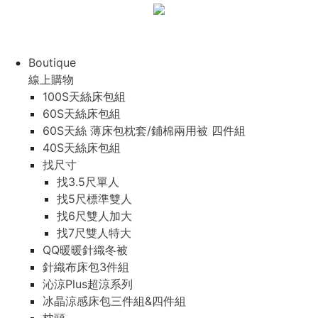
Boutique
線上購物
100S天絲床包組
60S天絲床包組
60S天絲 薄床包枕套/鋪棉兩用被 四件組
40S天絲床包組
找尺寸
找3.5尺單人
找5尺標準雙人
找6尺雙人加大
找7尺雙人特大
QQ暖暖針織冬被
針織布床包3件組
沁涼Plus超涼系列
冰晶涼感床包三件組&四件組