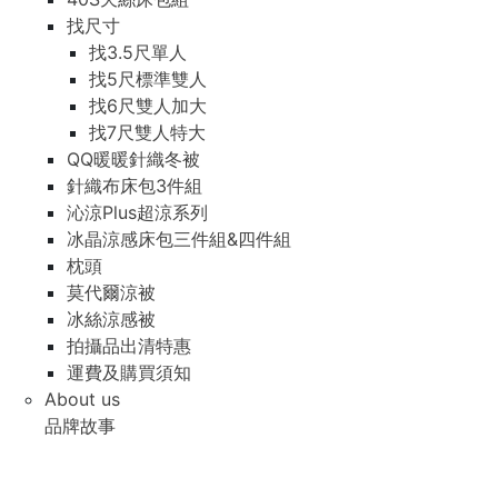
找尺寸
找3.5尺單人
找5尺標準雙人
找6尺雙人加大
找7尺雙人特大
QQ暖暖針織冬被
針織布床包3件組
沁涼Plus超涼系列
冰晶涼感床包三件組&四件組
枕頭
莫代爾涼被
冰絲涼感被
拍攝品出清特惠
運費及購買須知
About us
品牌故事