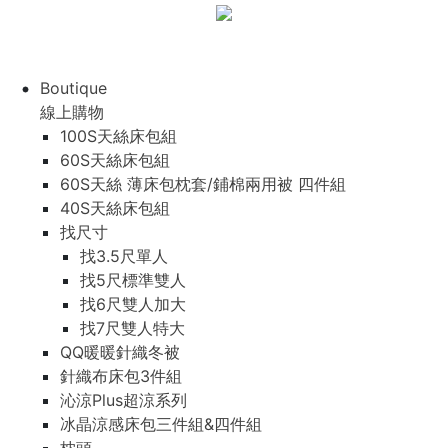
Boutique
線上購物
100S天絲床包組
60S天絲床包組
60S天絲 薄床包枕套/鋪棉兩用被 四件組
40S天絲床包組
找尺寸
找3.5尺單人
找5尺標準雙人
找6尺雙人加大
找7尺雙人特大
QQ暖暖針織冬被
針織布床包3件組
沁涼Plus超涼系列
冰晶涼感床包三件組&四件組