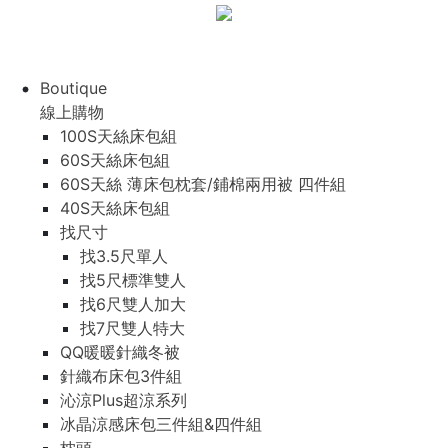
Boutique
線上購物
100S天絲床包組
60S天絲床包組
60S天絲 薄床包枕套/鋪棉兩用被 四件組
40S天絲床包組
找尺寸
找3.5尺單人
找5尺標準雙人
找6尺雙人加大
找7尺雙人特大
QQ暖暖針織冬被
針織布床包3件組
沁涼Plus超涼系列
冰晶涼感床包三件組&四件組