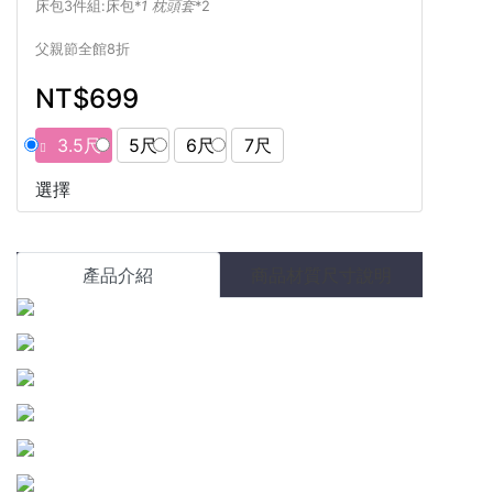
床包3件組:床包*
1 枕頭套
*2
父親節全館8折
NT$699
3.5尺
5尺
6尺
7尺
選擇
產品介紹
商品材質尺寸說明