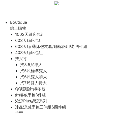
Boutique
線上購物
100S天絲床包組
60S天絲床包組
60S天絲 薄床包枕套/鋪棉兩用被 四件組
40S天絲床包組
找尺寸
找3.5尺單人
找5尺標準雙人
找6尺雙人加大
找7尺雙人特大
QQ暖暖針織冬被
針織布床包3件組
沁涼Plus超涼系列
冰晶涼感床包三件組&四件組