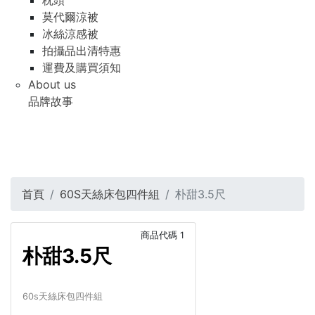
枕頭
莫代爾涼被
冰絲涼感被
拍攝品出清特惠
運費及購買須知
About us
品牌故事
首頁
60S天絲床包四件組
朴甜3.5尺
商品代碼
1
朴甜3.5尺
60s天絲床包四件組