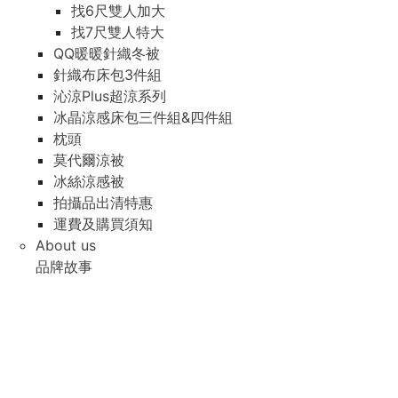
找6尺雙人加大
找7尺雙人特大
QQ暖暖針織冬被
針織布床包3件組
沁涼Plus超涼系列
冰晶涼感床包三件組&四件組
枕頭
莫代爾涼被
冰絲涼感被
拍攝品出清特惠
運費及購買須知
About us
品牌故事