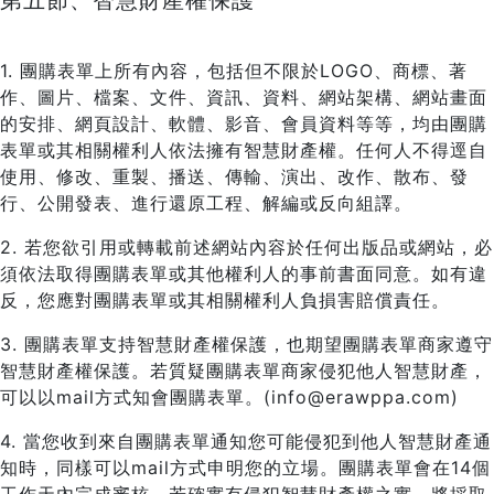
第五節、智慧財產權保護
1. 團購表單上所有內容，包括但不限於LOGO、商標、著
作、圖片、檔案、文件、資訊、資料、網站架構、網站畫面
的安排、網頁設計、軟體、影音、會員資料等等，均由團購
表單或其相關權利人依法擁有智慧財產權。任何人不得逕自
使用、修改、重製、播送、傳輸、演出、改作、散布、發
行、公開發表、進行還原工程、解編或反向組譯。
2. 若您欲引用或轉載前述網站內容於任何出版品或網站，必
須依法取得團購表單或其他權利人的事前書面同意。如有違
反，您應對團購表單或其相關權利人負損害賠償責任。
3. 團購表單支持智慧財產權保護，也期望團購表單商家遵守
智慧財產權保護。若質疑團購表單商家侵犯他人智慧財產，
可以以mail方式知會團購表單。(info@erawppa.com)
4. 當您收到來自團購表單通知您可能侵犯到他人智慧財產通
知時，同樣可以mail方式申明您的立場。團購表單會在14個