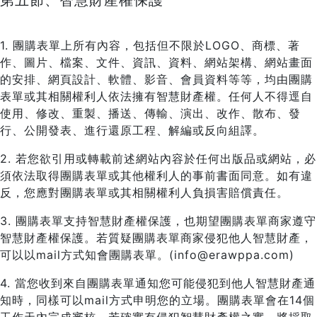
第五節、智慧財產權保護
1. 團購表單上所有內容，包括但不限於LOGO、商標、著
作、圖片、檔案、文件、資訊、資料、網站架構、網站畫面
的安排、網頁設計、軟體、影音、會員資料等等，均由團購
表單或其相關權利人依法擁有智慧財產權。任何人不得逕自
使用、修改、重製、播送、傳輸、演出、改作、散布、發
行、公開發表、進行還原工程、解編或反向組譯。
2. 若您欲引用或轉載前述網站內容於任何出版品或網站，必
須依法取得團購表單或其他權利人的事前書面同意。如有違
反，您應對團購表單或其相關權利人負損害賠償責任。
3. 團購表單支持智慧財產權保護，也期望團購表單商家遵守
智慧財產權保護。若質疑團購表單商家侵犯他人智慧財產，
可以以mail方式知會團購表單。(info@erawppa.com)
4. 當您收到來自團購表單通知您可能侵犯到他人智慧財產通
知時，同樣可以mail方式申明您的立場。團購表單會在14個