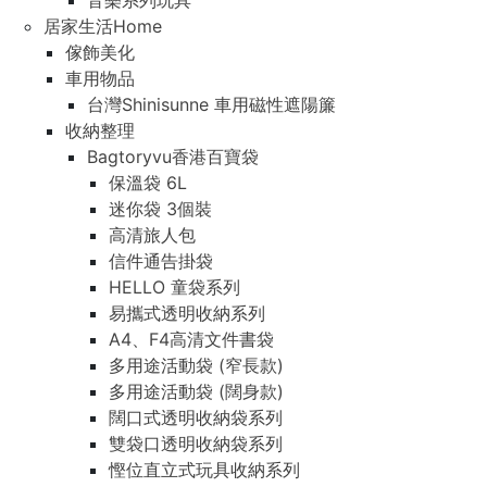
音樂系列玩具
音樂系列玩具
居家生活Home
居家生活Home
傢飾美化
傢飾美化
車用物品
車用物品
台灣Shinisunne 車用磁性遮陽簾
台灣Shinisunne 車用磁性遮陽簾
收納整理
收納整理
Bagtoryvu香港百寶袋
Bagtoryvu香港百寶袋
保溫袋 6L
保溫袋 6L
迷你袋 3個裝
迷你袋 3個裝
高清旅人包
高清旅人包
信件通告掛袋
信件通告掛袋
HELLO 童袋系列
HELLO 童袋系列
易攜式透明收納系列
易攜式透明收納系列
A4、F4高清文件書袋
A4、F4高清文件書袋
多用途活動袋 (窄長款)
多用途活動袋 (窄長款)
多用途活動袋 (闊身款)
多用途活動袋 (闊身款)
闊口式透明收納袋系列
闊口式透明收納袋系列
雙袋口透明收納袋系列
雙袋口透明收納袋系列
慳位直立式玩具收納系列
慳位直立式玩具收納系列