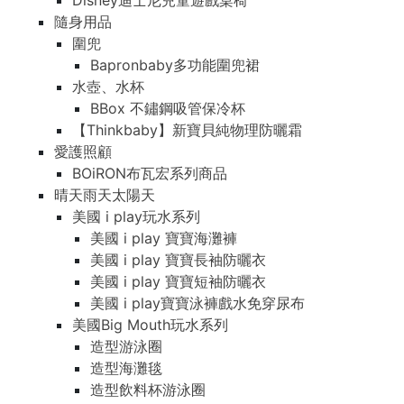
Disney迪士尼兒童遊戲桌椅
Disney迪士尼兒童遊戲桌椅
隨身用品
隨身用品
圍兜
圍兜
Bapronbaby多功能圍兜裙
Bapronbaby多功能圍兜裙
水壺、水杯
水壺、水杯
BBox 不鏽鋼吸管保冷杯
BBox 不鏽鋼吸管保冷杯
【Thinkbaby】新寶貝純物理防曬霜
【Thinkbaby】新寶貝純物理防曬霜
愛護照顧
愛護照顧
BOiRON布瓦宏系列商品
BOiRON布瓦宏系列商品
晴天雨天太陽天
晴天雨天太陽天
美國 i play玩水系列
美國 i play玩水系列
美國 i play 寶寶海灘褲
美國 i play 寶寶海灘褲
美國 i play 寶寶長袖防曬衣
美國 i play 寶寶長袖防曬衣
美國 i play 寶寶短袖防曬衣
美國 i play 寶寶短袖防曬衣
美國 i play寶寶泳褲戲水免穿尿布
美國 i play寶寶泳褲戲水免穿尿布
美國Big Mouth玩水系列
美國Big Mouth玩水系列
造型游泳圈
造型游泳圈
造型海灘毯
造型海灘毯
造型飲料杯游泳圈
造型飲料杯游泳圈