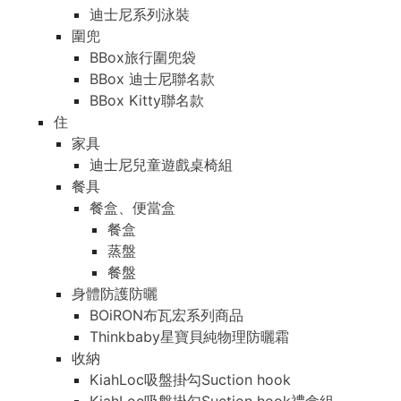
迪士尼系列泳裝
迪士尼系列泳裝
圍兜
圍兜
BBox旅行圍兜袋
BBox旅行圍兜袋
BBox 迪士尼聯名款
BBox 迪士尼聯名款
BBox Kitty聯名款
BBox Kitty聯名款
住
住
家具
家具
迪士尼兒童遊戲桌椅組
迪士尼兒童遊戲桌椅組
餐具
餐具
餐盒、便當盒
餐盒、便當盒
餐盒
餐盒
蒸盤
蒸盤
餐盤
餐盤
身體防護防曬
身體防護防曬
BOiRON布瓦宏系列商品
BOiRON布瓦宏系列商品
Thinkbaby星寶貝純物理防曬霜
Thinkbaby星寶貝純物理防曬霜
收納
收納
KiahLoc吸盤掛勾Suction hook
KiahLoc吸盤掛勾Suction hook