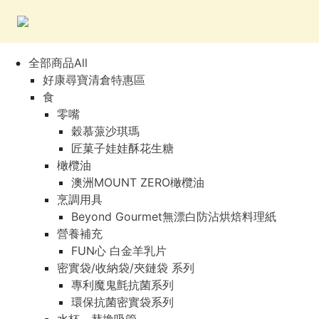
全部商品All
全部商品All
好康尋寶清倉特惠區
好康尋寶清倉特惠區
食
食
零嘴
零嘴
穀慕蒎沙琪瑪
穀慕蒎沙琪瑪
匠菓子娃娃酥花生糖
匠菓子娃娃酥花生糖
橄欖油
橄欖油
澳洲MOUNT ZERO橄欖油
澳洲MOUNT ZERO橄欖油
烹調用具
烹調用具
Beyond Gourmet無漂白防沾烘焙料理紙
Beyond Gourmet無漂白防沾烘焙料理紙
營養補充
營養補充
FUN心 白金羊乳片
FUN心 白金羊乳片
密實袋/收納袋/夾鏈袋 系列
密實袋/收納袋/夾鏈袋 系列
專利魔鬼氈抗菌系列
專利魔鬼氈抗菌系列
環保抗菌密實袋系列
環保抗菌密實袋系列