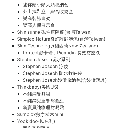
迷你頭小頭大頭收納盒
迷你頭小頭大頭收納盒
外出攜帶盒、綜合收納盒
外出攜帶盒、綜合收納盒
樂高裝飾書架
樂高裝飾書架
樂高人偶展示盒
樂高人偶展示盒
Shinisunne 磁性遮陽簾(台灣Taiwan)
Shinisunne 磁性遮陽簾(台灣Taiwan)
Simplex Natura奇幻許願泡泡(台灣Taiwan)
Simplex Natura奇幻許願泡泡(台灣Taiwan)
Skin Technology(紐西蘭New Zealand)
Skin Technology(紐西蘭New Zealand)
Protect派卡瑞丁Picaridin 長效防蚊液
Protect派卡瑞丁Picaridin 長效防蚊液
Stephen Joseph玩水系列
Stephen Joseph玩水系列
Stephen Joseph 泳鏡
Stephen Joseph 泳鏡
Stephen Joseph 防水收納袋
Stephen Joseph 防水收納袋
Stephen Joseph沙灘收納包(含沙灘玩具)
Stephen Joseph沙灘收納包(含沙灘玩具)
Thinkbaby(美國US)
Thinkbaby(美國US)
不鏽鋼餐具組
不鏽鋼餐具組
不鏽鋼兒童餐盤套組
不鏽鋼兒童餐盤套組
新寶貝純物理防曬霜
新寶貝純物理防曬霜
Sumblox數字積木mini
Sumblox數字積木mini
Yookidoo(以色列)
Yookidoo(以色列)