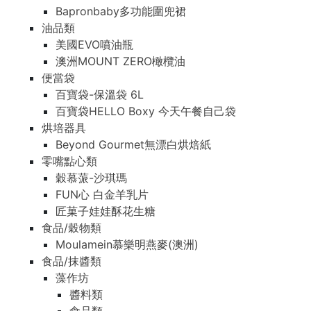
Bapronbaby多功能圍兜裙
Bapronbaby多功能圍兜裙
油品類
油品類
美國EVO噴油瓶
美國EVO噴油瓶
澳洲MOUNT ZERO橄欖油
澳洲MOUNT ZERO橄欖油
便當袋
便當袋
百寶袋-保溫袋 6L
百寶袋-保溫袋 6L
百寶袋HELLO Boxy 今天午餐自己袋
百寶袋HELLO Boxy 今天午餐自己袋
烘培器具
烘培器具
Beyond Gourmet無漂白烘焙紙
Beyond Gourmet無漂白烘焙紙
零嘴點心類
零嘴點心類
穀慕蒎-沙琪瑪
穀慕蒎-沙琪瑪
FUN心 白金羊乳片
FUN心 白金羊乳片
匠菓子娃娃酥花生糖
匠菓子娃娃酥花生糖
食品/穀物類
食品/穀物類
Moulamein慕樂明燕麥(澳洲)
Moulamein慕樂明燕麥(澳洲)
食品/抹醬類
食品/抹醬類
藻作坊
藻作坊
醬料類
醬料類