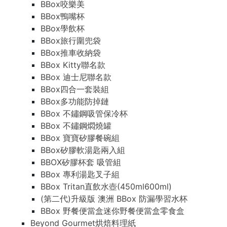
BBox咬樂美
BBox咬樂美
BBox鴨嘴杯
BBox鴨嘴杯
BBox學飲杯
BBox學飲杯
BBox旅行圍兜袋
BBox旅行圍兜袋
BBox推車收納袋
BBox推車收納袋
BBox Kitty聯名款
BBox Kitty聯名款
BBox 迪士尼聯名款
BBox 迪士尼聯名款
BBox四合一套裝組
BBox四合一套裝組
BBox多功能防掉鏈
BBox多功能防掉鏈
BBox 不鏽鋼吸管保冷杯
BBox 不鏽鋼吸管保冷杯
BBox 不鏽鋼燜燒罐
BBox 不鏽鋼燜燒罐
BBox 寶寶矽膠餐碗組
BBox 寶寶矽膠餐碗組
BBox矽膠軟湯匙兩入組
BBox矽膠軟湯匙兩入組
BBOX矽膠杯套 吸管組
BBOX矽膠杯套 吸管組
BBox 專利湯匙叉子組
BBox 專利湯匙叉子組
BBox Tritan直飲水壺(450ml600ml)
BBox Tritan直飲水壺(450ml600ml)
(第二代)升級版 澳洲 BBox 防漏學習水杯
(第二代)升級版 澳洲 BBox 防漏學習水杯
BBox 野餐便當盒迷你野餐便當盒零食盒
BBox 野餐便當盒迷你野餐便當盒零食盒
Beyond Gourmet烘焙料理紙
Beyond Gourmet烘焙料理紙