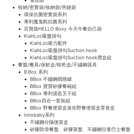
食品類
食品類
收納/密實袋/收納袋/夾鏈袋
收納/密實袋/收納袋/夾鏈袋
環保抗菌密實袋系列
環保抗菌密實袋系列
專利魔鬼氈抗菌系列
專利魔鬼氈抗菌系列
百寶袋HELLO Boxy 今天午餐自己袋
百寶袋HELLO Boxy 今天午餐自己袋
KiahLoc吸盤掛勾
KiahLoc吸盤掛勾
KiahLoc吸力配件
KiahLoc吸力配件
KiahLoc吸盤掛勾Suction hook
KiahLoc吸盤掛勾Suction hook
KiahLoc吸盤掛勾Suction hook禮盒組
KiahLoc吸盤掛勾Suction hook禮盒組
餐盤/餐具/保鮮盒/晾乾盒/不鏽鋼器具
餐盤/餐具/保鮮盒/晾乾盒/不鏽鋼器具
B.Box 系列
B.Box 系列
BBox 不鏽鋼燜燒罐
BBox 不鏽鋼燜燒罐
BBox 寶寶矽膠餐碗組
BBox 寶寶矽膠餐碗組
BBox 專利湯匙叉子組
BBox 專利湯匙叉子組
BBox四合一套裝組
BBox四合一套裝組
BBox 野餐便當盒迷你野餐便當盒零食盒
BBox 野餐便當盒迷你野餐便當盒零食盒
innobaby系列
innobaby系列
不鏽鋼分隔便當盒
不鏽鋼分隔便當盒
矽膠防滑餐盤、矽膠蒸盤、不鏽鋼兒童巴士餐盤
矽膠防滑餐盤、矽膠蒸盤、不鏽鋼兒童巴士餐盤