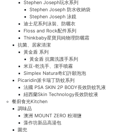
Stephen Joseph玩水系列
Stephen Joseph玩水系列
Stephen Joseph 防水收納袋
Stephen Joseph 防水收納袋
Stephen Joseph 泳鏡
Stephen Joseph 泳鏡
迪士尼系列泳裝、防曬衣
迪士尼系列泳裝、防曬衣
Floss and Rock配件系列
Floss and Rock配件系列
Thinkbaby星寶貝純物理防曬霜
Thinkbaby星寶貝純物理防曬霜
抗菌、居家清潔
抗菌、居家清潔
黃金盾 系列
黃金盾 系列
黃金盾 抗菌洗護手系列
黃金盾 抗菌洗護手系列
米豆-乾洗手、潔手噴霧
米豆-乾洗手、潔手噴霧
Simplex Natura奇幻許願泡泡
Simplex Natura奇幻許願泡泡
Picaridin派卡瑞丁防蚊系列
Picaridin派卡瑞丁防蚊系列
法國 PSA SKIN 2P BODY長效防蚊乳液
法國 PSA SKIN 2P BODY長效防蚊乳液
紐西蘭Skin Technology長效防蚊液
紐西蘭Skin Technology長效防蚊液
餐廚食光Kitchen
餐廚食光Kitchen
調味品
調味品
澳洲 MOUNT ZERO 粉湖鹽
澳洲 MOUNT ZERO 粉湖鹽
藻作坊新品高湯包
藻作坊新品高湯包
圍兜
圍兜