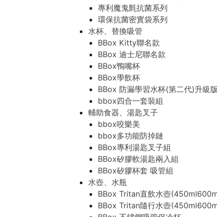
專利魔鬼氈抗菌系列
環保抗菌密實袋系列
水杯、替換吸管
BBox Kitty聯名款
BBox 迪士尼聯名款
BBox鴨嘴杯
BBox學飲杯
BBox 防漏學習水杯(第二代)升級
bbox四合一套裝組
輔助食器、湯匙叉子
bbox咬樂美
bbox多功能防掉鏈
BBox專利湯匙叉子組
BBox矽膠軟湯匙兩入組
BBox矽膠杯套 吸管組
水壺、水瓶
BBox Tritan直飲水壺(450ml600m
BBox Tritan隨行水壺(450ml600m