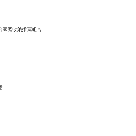
備組合家庭收納推薦組合
霜