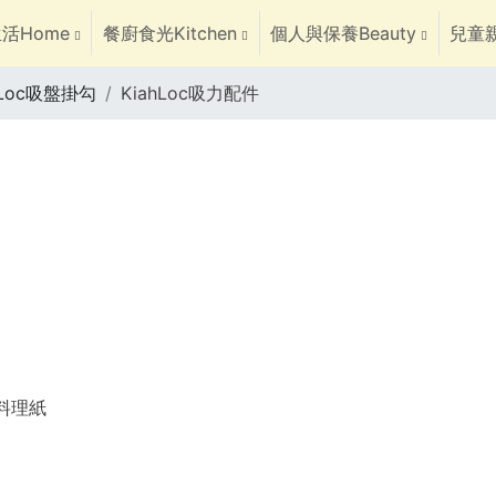
活Home
餐廚食光Kitchen
個人與保養Beauty
兒童親
hLoc吸盤掛勾
KiahLoc吸力配件
焙料理紙