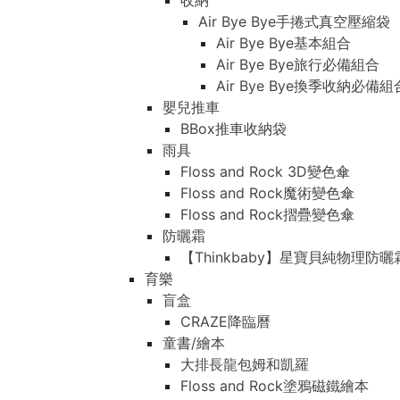
收納
Air Bye Bye手捲式真空壓縮袋
Air Bye Bye基本組合
Air Bye Bye旅行必備組合
Air Bye Bye換季收納必
嬰兒推車
BBox推車收納袋
雨具
Floss and Rock 3D變色傘
Floss and Rock魔術變色傘
Floss and Rock摺疊變色傘
防曬霜
【Thinkbaby】星寶貝純物理防曬
育樂
盲盒
CRAZE降臨曆
童書/繪本
大排長龍包姆和凱羅
Floss and Rock塗鴉磁鐵繪本