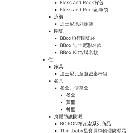
Floss and Rock背包
Floss and Rock鉛筆袋
泳裝
迪士尼系列泳裝
圍兜
BBox旅行圍兜袋
BBox 迪士尼聯名款
BBox Kitty聯名款
住
家具
迪士尼兒童遊戲桌椅組
餐具
餐盒、便當盒
餐盒
蒸盤
餐盤
身體防護防曬
BOiRON布瓦宏系列商品
Thinkbaby星寶貝純物理防曬霜