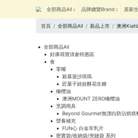
全部商品All
品牌總覽Brand
居家生
首頁
全部商品All
新品上市
澳洲Kia
全部商品All
好康尋寶清倉特惠區
食
零嘴
穀慕蒎沙琪瑪
匠菓子娃娃酥花生糖
橄欖油
澳洲MOUNT ZERO橄欖油
烹調用具
Beyond Gourmet無漂白防沾烘
營養補充
FUN心 白金羊乳片
密實袋/收納袋/夾鏈袋 系列