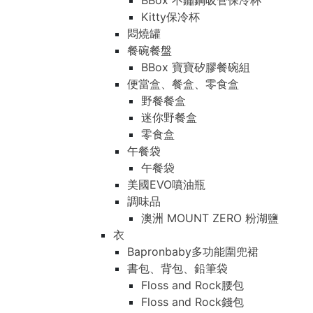
BBox 不鏽鋼吸管保冷杯
Kitty保冷杯
悶燒罐
餐碗餐盤
BBox 寶寶矽膠餐碗組
便當盒、餐盒、零食盒
野餐餐盒
迷你野餐盒
零食盒
午餐袋
午餐袋
美國EVO噴油瓶
調味品
澳洲 MOUNT ZERO 粉湖鹽
衣
Bapronbaby多功能圍兜裙
書包、背包、鉛筆袋
Floss and Rock腰包
Floss and Rock錢包