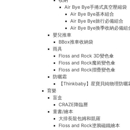
收納
Air Bye Bye手捲式真空壓縮袋
Air Bye Bye基本組合
Air Bye Bye旅行必備組合
Air Bye Bye換季收納必
嬰兒推車
BBox推車收納袋
雨具
Floss and Rock 3D變色傘
Floss and Rock魔術變色傘
Floss and Rock摺疊變色傘
防曬霜
【Thinkbaby】星寶貝純物理防曬
育樂
盲盒
CRAZE降臨曆
童書/繪本
大排長龍包姆和凱羅
Floss and Rock塗鴉磁鐵繪本