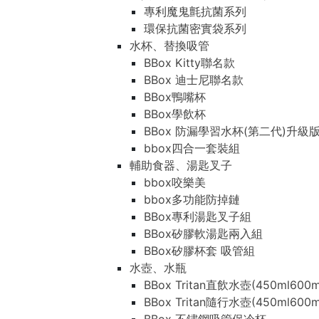
專利魔鬼氈抗菌系列
環保抗菌密實袋系列
水杯、替換吸管
BBox Kitty聯名款
BBox 迪士尼聯名款
BBox鴨嘴杯
BBox學飲杯
BBox 防漏學習水杯(第二代)升級
bbox四合一套裝組
輔助食器、湯匙叉子
bbox咬樂美
bbox多功能防掉鏈
BBox專利湯匙叉子組
BBox矽膠軟湯匙兩入組
BBox矽膠杯套 吸管組
水壺、水瓶
BBox Tritan直飲水壺(450ml600m
BBox Tritan隨行水壺(450ml600m