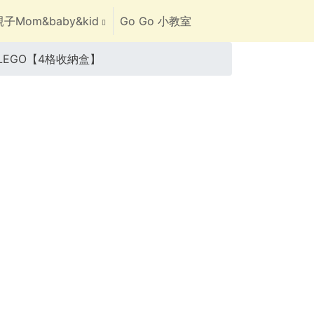
子Mom&baby&kid
Go Go 小教室
高 LEGO【4格收納盒】