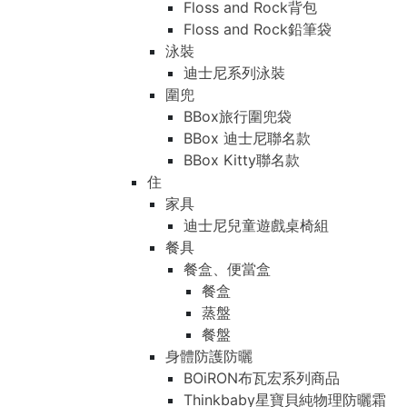
Floss and Rock背包
Floss and Rock鉛筆袋
泳裝
迪士尼系列泳裝
圍兜
BBox旅行圍兜袋
BBox 迪士尼聯名款
BBox Kitty聯名款
住
家具
迪士尼兒童遊戲桌椅組
餐具
餐盒、便當盒
餐盒
蒸盤
餐盤
身體防護防曬
BOiRON布瓦宏系列商品
Thinkbaby星寶貝純物理防曬霜