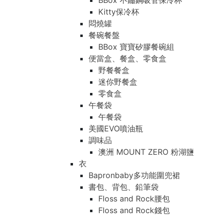
BBox 不鏽鋼吸管保冷杯
Kitty保冷杯
悶燒罐
餐碗餐盤
BBox 寶寶矽膠餐碗組
便當盒、餐盒、零食盒
野餐餐盒
迷你野餐盒
零食盒
午餐袋
午餐袋
美國EVO噴油瓶
調味品
澳洲 MOUNT ZERO 粉湖鹽
衣
Bapronbaby多功能圍兜裙
書包、背包、鉛筆袋
Floss and Rock腰包
Floss and Rock錢包