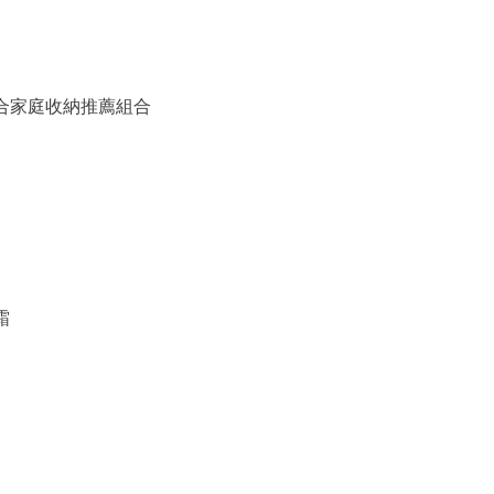
備組合家庭收納推薦組合
霜