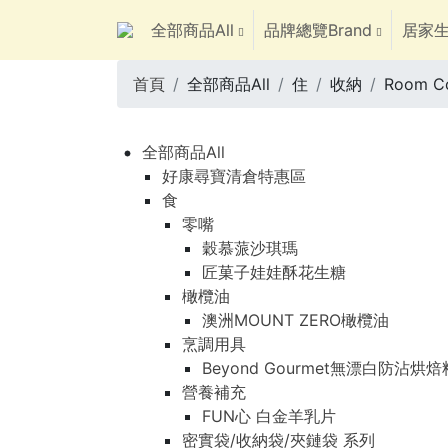
全部商品All
品牌總覽Brand
居家生
首頁
全部商品All
住
收納
Room 
全部商品All
好康尋寶清倉特惠區
食
零嘴
穀慕蒎沙琪瑪
匠菓子娃娃酥花生糖
橄欖油
澳洲MOUNT ZERO橄欖油
烹調用具
Beyond Gourmet無漂白防沾烘
營養補充
FUN心 白金羊乳片
密實袋/收納袋/夾鏈袋 系列