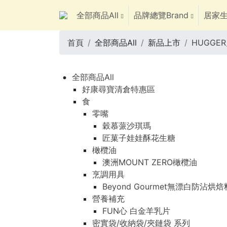
全部商品All
品牌總覽Brand
居家生
首頁
全部商品All
新品上市
HUGGE
全部商品All
好康尋寶清倉特惠區
食
零嘴
穀慕蒎沙琪瑪
匠菓子娃娃酥花生糖
橄欖油
澳洲MOUNT ZERO橄欖油
烹調用具
Beyond Gourmet無漂白防沾烘
營養補充
FUN心 白金羊乳片
密實袋/收納袋/夾鏈袋 系列