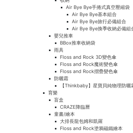
收納
Air Bye Bye手捲式真空壓縮袋
Air Bye Bye基本組合
Air Bye Bye旅行必備組合
Air Bye Bye換季收納必
嬰兒推車
BBox推車收納袋
雨具
Floss and Rock 3D變色傘
Floss and Rock魔術變色傘
Floss and Rock摺疊變色傘
防曬霜
【Thinkbaby】星寶貝純物理防曬
育樂
盲盒
CRAZE降臨曆
童書/繪本
大排長龍包姆和凱羅
Floss and Rock塗鴉磁鐵繪本