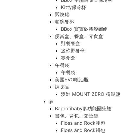
BBox 不鏽鋼吸管保冷杯
Kitty保冷杯
悶燒罐
餐碗餐盤
BBox 寶寶矽膠餐碗組
便當盒、餐盒、零食盒
野餐餐盒
迷你野餐盒
零食盒
午餐袋
午餐袋
美國EVO噴油瓶
調味品
澳洲 MOUNT ZERO 粉湖鹽
衣
Bapronbaby多功能圍兜裙
書包、背包、鉛筆袋
Floss and Rock腰包
Floss and Rock錢包