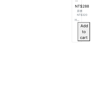
運
NT$288
動
原價
NT$320
HU
GG
Add
ER
to
兒
cart
童
識
別
證
套