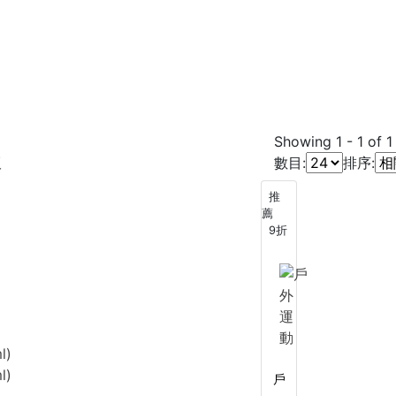
Showing
1
-
1
of
1
版
數目:
排序:
推
薦
9折
l)
l)
戶
外