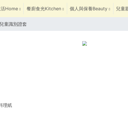
活Home
餐廚食光Kitchen
個人與保養Beauty
兒童親
R兒童識別證套
焙料理紙