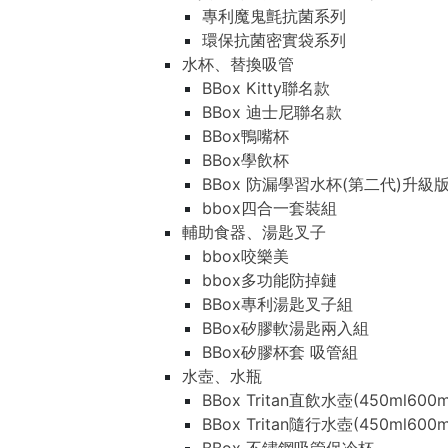
專利魔鬼氈抗菌系列
環保抗菌密實袋系列
水杯、替換吸管
BBox Kitty聯名款
BBox 迪士尼聯名款
BBox鴨嘴杯
BBox學飲杯
BBox 防漏學習水杯(第二代)升級
bbox四合一套裝組
輔助食器、湯匙叉子
bbox咬樂美
bbox多功能防掉鏈
BBox專利湯匙叉子組
BBox矽膠軟湯匙兩入組
BBox矽膠杯套 吸管組
水壺、水瓶
BBox Tritan直飲水壺(450ml600m
BBox Tritan隨行水壺(450ml600m