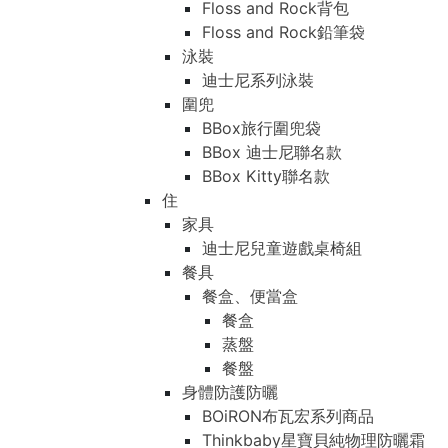
Floss and Rock背包
Floss and Rock鉛筆袋
泳裝
迪士尼系列泳裝
圍兜
BBox旅行圍兜袋
BBox 迪士尼聯名款
BBox Kitty聯名款
住
家具
迪士尼兒童遊戲桌椅組
餐具
餐盒、便當盒
餐盒
蒸盤
餐盤
身體防護防曬
BOiRON布瓦宏系列商品
Thinkbaby星寶貝純物理防曬霜