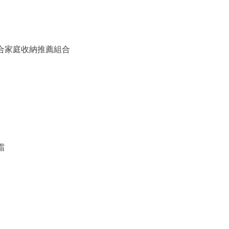
備組合家庭收納推薦組合
霜