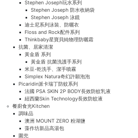
Stephen Joseph玩水系列
Stephen Joseph 防水收納袋
Stephen Joseph 泳鏡
迪士尼系列泳裝、防曬衣
Floss and Rock配件系列
Thinkbaby星寶貝純物理防曬霜
抗菌、居家清潔
黃金盾 系列
黃金盾 抗菌洗護手系列
米豆-乾洗手、潔手噴霧
Simplex Natura奇幻許願泡泡
Picaridin派卡瑞丁防蚊系列
法國 PSA SKIN 2P BODY長效防蚊乳液
紐西蘭Skin Technology長效防蚊液
餐廚食光Kitchen
調味品
澳洲 MOUNT ZERO 粉湖鹽
藻作坊新品高湯包
圍兜