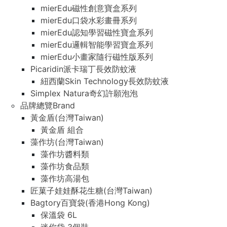
mierEdu磁性創意寶盒系列
mierEdu口袋水彩畫冊系列
mierEdu認知學習磁性寶盒系列
mierEdu邏輯智能學習寶盒系列
mierEdu小畫家隨行磁性版系列
Picaridin派卡瑞丁長效防蚊液
紐西蘭Skin Technology長效防蚊液
Simplex Natura奇幻許願泡泡
品牌總覽Brand
黃金盾(台灣Taiwan)
黃金盾 組合
藻作坊(台灣Taiwan)
藻作坊醬料類
藻作坊食品類
藻作坊高湯包
匠菓子娃娃酥花生糖(台灣Taiwan)
Bagtory百寶袋(香港Hong Kong)
保溫袋 6L