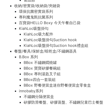
食品類
收納/密實袋/收納袋/夾鏈袋
環保抗菌密實袋系列
專利魔鬼氈抗菌系列
百寶袋HELLO Boxy 今天午餐自己袋
KiahLoc吸盤掛勾
KiahLoc吸力配件
KiahLoc吸盤掛勾Suction hook
KiahLoc吸盤掛勾Suction hook禮盒組
餐盤/餐具/保鮮盒/晾乾盒/不鏽鋼器具
B.Box 系列
BBox 不鏽鋼燜燒罐
BBox 寶寶矽膠餐碗組
BBox 專利湯匙叉子組
BBox四合一套裝組
BBox 野餐便當盒迷你野餐便當盒零食盒
innobaby系列
不鏽鋼分隔便當盒
矽膠防滑餐盤、矽膠蒸盤、不鏽鋼兒童巴士餐盤