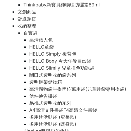
Thinkbaby新寶貝純物理防曬霜89ml
文創商品
舒適穿搭
收納整理
百寶袋
高清旅人包
HELLO童袋
HELLO Simply 後背包
HELLO Boxy 今天午餐自己袋
HELLO Slimily 兒童撞色功課袋
闊口式透明收納袋系列
透明鋼架儲物箱
高清儲物袋手提慳位萬用袋(兒童睡袋專用提袋)
信件通告掛袋
易攜式透明收納系列
A4高清文件書袋F4高清文件書袋
多用途活動袋 (窄長款)
多用途活動袋 (闊身款)