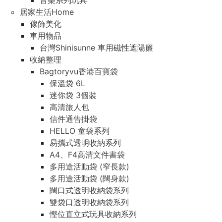
音樂系列玩具
居家生活Home
傢飾美化
車用物品
台灣Shinisunne 車用磁性遮陽簾
收納整理
Bagtoryvu香港百寶袋
保溫袋 6L
迷你袋 3個裝
高清旅人包
信件通告掛袋
HELLO 童袋系列
易攜式透明收納系列
A4、F4高清文件書袋
多用途活動袋 (窄長款)
多用途活動袋 (闊身款)
闊口式透明收納袋系列
雙袋口透明收納袋系列
慳位直立式玩具收納系列