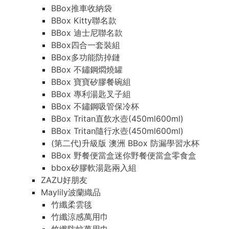
BBox推車收納袋
BBox Kitty聯名款
BBox 迪士尼聯名款
BBox四合一套裝組
BBox多功能防掉鏈
BBox 不鏽鋼燜燒罐
BBox 寶寶矽膠餐碗組
BBox 專利湯匙叉子組
BBox 不鏽鋼吸管保冷杯
BBox Tritan直飲水壺(450ml600ml)
BBox Tritan隨行水壺(450ml600ml)
(第二代)升級版 澳洲 BBox 防漏學習水杯
BBox 野餐便當盒迷你野餐便當盒零食盒
bbox矽膠軟湯匙兩入組
ZAZU好朋友
Maylily波蘭織品
竹纖柔雲毯
竹纖涼感萬用巾