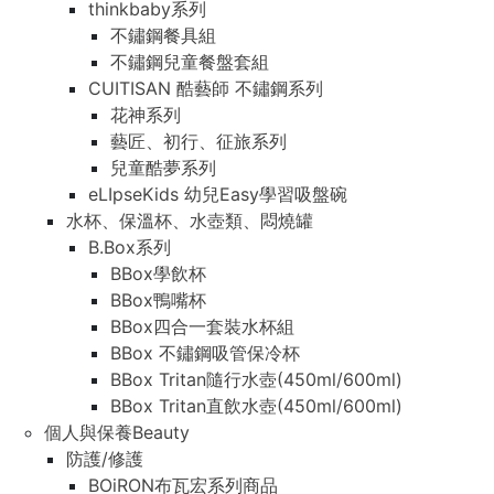
thinkbaby系列
不鏽鋼餐具組
不鏽鋼兒童餐盤套組
CUITISAN 酷藝師 不鏽鋼系列
花神系列
藝匠、初行、征旅系列
兒童酷夢系列
eLIpseKids 幼兒Easy學習吸盤碗
水杯、保溫杯、水壺類、悶燒罐
B.Box系列
BBox學飲杯
BBox鴨嘴杯
BBox四合一套裝水杯組
BBox 不鏽鋼吸管保冷杯
BBox Tritan隨行水壺(450ml/600ml)
BBox Tritan直飲水壺(450ml/600ml)
個人與保養Beauty
防護/修護
BOiRON布瓦宏系列商品