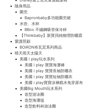
Disney迪士尼兒童遊戲桌椅
隨身用品
圍兜
Bapronbaby多功能圍兜裙
水壺、水杯
BBox 不鏽鋼吸管保冷杯
【Thinkbaby】新寶貝純物理防曬霜
愛護照顧
BOiRON布瓦宏系列商品
晴天雨天太陽天
美國 i play玩水系列
美國 i play 寶寶海灘褲
美國 i play 寶寶長袖防曬衣
美國 i play 寶寶短袖防曬衣
美國 i play寶寶泳褲戲水免穿尿布
美國Big Mouth玩水系列
造型游泳圈
造型海灘毯
造型飲料杯游泳圈