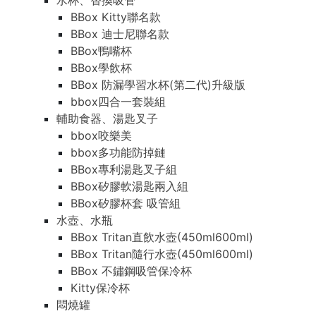
水杯、替換吸管
BBox Kitty聯名款
BBox 迪士尼聯名款
BBox鴨嘴杯
BBox學飲杯
BBox 防漏學習水杯(第二代)升級版
bbox四合一套裝組
輔助食器、湯匙叉子
bbox咬樂美
bbox多功能防掉鏈
BBox專利湯匙叉子組
BBox矽膠軟湯匙兩入組
BBox矽膠杯套 吸管組
水壺、水瓶
BBox Tritan直飲水壺(450ml600ml)
BBox Tritan隨行水壺(450ml600ml)
BBox 不鏽鋼吸管保冷杯
Kitty保冷杯
悶燒罐