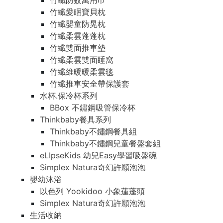
竹纖防蚊萬用巾
竹纖愛睏寶貝枕
竹纖嬰童防晃枕
竹纖柔雲蓬蓬枕
竹纖雙面推車墊
竹纖柔雲雙面睡窩
竹纖維暖暖柔雲毯
竹纖推車安全帶保護套
水杯.保冷杯系列
BBox 不鏽鋼吸管保冷杯
Thinkbaby餐具系列
Thinkbaby不鏽鋼餐具組
Thinkbaby不鏽鋼兒童餐盤套組
eLIpseKids 幼兒Easy學習吸盤碗
Simplex Natura奇幻許願泡泡
嬰幼沐浴
以色列 Yookidoo 小象蓮蓬頭
Simplex Natura奇幻許願泡泡
生活收納