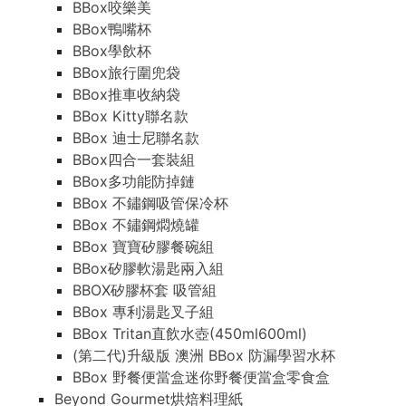
BBox咬樂美
BBox鴨嘴杯
BBox學飲杯
BBox旅行圍兜袋
BBox推車收納袋
BBox Kitty聯名款
BBox 迪士尼聯名款
BBox四合一套裝組
BBox多功能防掉鏈
BBox 不鏽鋼吸管保冷杯
BBox 不鏽鋼燜燒罐
BBox 寶寶矽膠餐碗組
BBox矽膠軟湯匙兩入組
BBOX矽膠杯套 吸管組
BBox 專利湯匙叉子組
BBox Tritan直飲水壺(450ml600ml)
(第二代)升級版 澳洲 BBox 防漏學習水杯
BBox 野餐便當盒迷你野餐便當盒零食盒
Beyond Gourmet烘焙料理紙