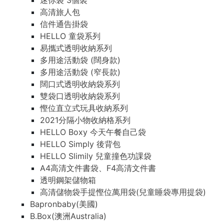
迷你袋 3個裝
高清旅人包
信件通告掛袋
HELLO 童袋系列
易攜式透明收納系列
多用途活動袋 (闊身款)
多用途活動袋 (窄長款)
闊口式透明收納袋系列
雙袋口透明收納袋系列
慳位直立式玩具收納系列
2021分隔小物收納格系列
HELLO Boxy 今天午餐自己袋
HELLO Simply 後背包
HELLO Slimily 兒童撞色功課袋
A4高清文件書袋、F4高清文件書
透明鋼架儲物箱
高清儲物袋手提慳位萬用袋(兒童睡袋專用提袋)
Bapronbaby(美國)
B.Box(澳洲Australia)