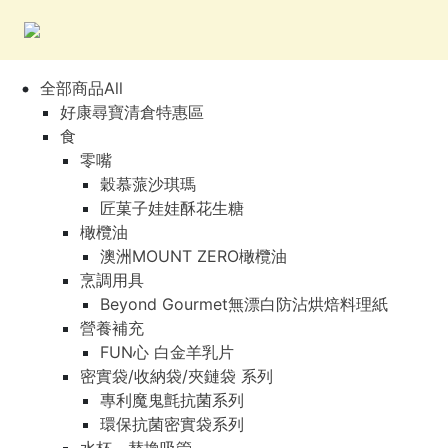
全部商品All
好康尋寶清倉特惠區
食
零嘴
穀慕蒎沙琪瑪
匠菓子娃娃酥花生糖
橄欖油
澳洲MOUNT ZERO橄欖油
烹調用具
Beyond Gourmet無漂白防沾烘焙料理紙
營養補充
FUN心 白金羊乳片
密實袋/收納袋/夾鏈袋 系列
專利魔鬼氈抗菌系列
環保抗菌密實袋系列