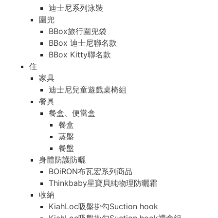
迪士尼系列泳裝
圍兜
BBox旅行圍兜袋
BBox 迪士尼聯名款
BBox Kitty聯名款
住
家具
迪士尼兒童遊戲桌椅組
餐具
餐盒、便當盒
餐盒
蒸盤
餐盤
身體防護防曬
BOiRON布瓦宏系列商品
Thinkbaby星寶貝純物理防曬霜
收納
KiahLoc吸盤掛勾Suction hook