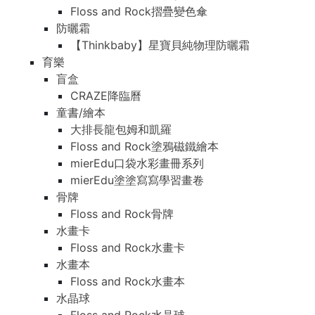
Floss and Rock摺疊變色傘
防曬霜
【Thinkbaby】星寶貝純物理防曬霜
育樂
盲盒
CRAZE降臨曆
童書/繪本
大排長龍包姆和凱羅
Floss and Rock塗鴉磁鐵繪本
mierEdu口袋水彩畫冊系列
mierEdu塗塗寫寫學習畫卷
骨牌
Floss and Rock骨牌
水畫卡
Floss and Rock水畫卡
水畫本
Floss and Rock水畫本
水晶球