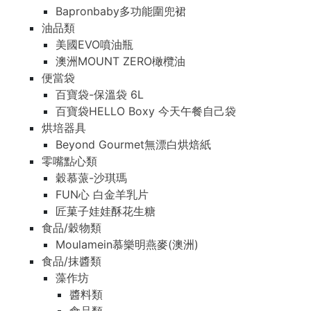
Bapronbaby多功能圍兜裙
油品類
美國EVO噴油瓶
澳洲MOUNT ZERO橄欖油
便當袋
百寶袋-保溫袋 6L
百寶袋HELLO Boxy 今天午餐自己袋
烘培器具
Beyond Gourmet無漂白烘焙紙
零嘴點心類
穀慕蒎-沙琪瑪
FUN心 白金羊乳片
匠菓子娃娃酥花生糖
食品/穀物類
Moulamein慕樂明燕麥(澳洲)
食品/抹醬類
藻作坊
醬料類