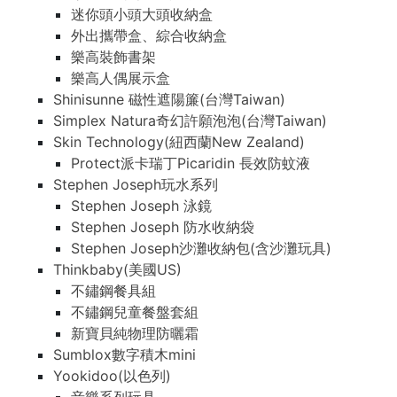
迷你頭小頭大頭收納盒
外出攜帶盒、綜合收納盒
樂高裝飾書架
樂高人偶展示盒
Shinisunne 磁性遮陽簾(台灣Taiwan)
Simplex Natura奇幻許願泡泡(台灣Taiwan)
Skin Technology(紐西蘭New Zealand)
Protect派卡瑞丁Picaridin 長效防蚊液
Stephen Joseph玩水系列
Stephen Joseph 泳鏡
Stephen Joseph 防水收納袋
Stephen Joseph沙灘收納包(含沙灘玩具)
Thinkbaby(美國US)
不鏽鋼餐具組
不鏽鋼兒童餐盤套組
新寶貝純物理防曬霜
Sumblox數字積木mini
Yookidoo(以色列)