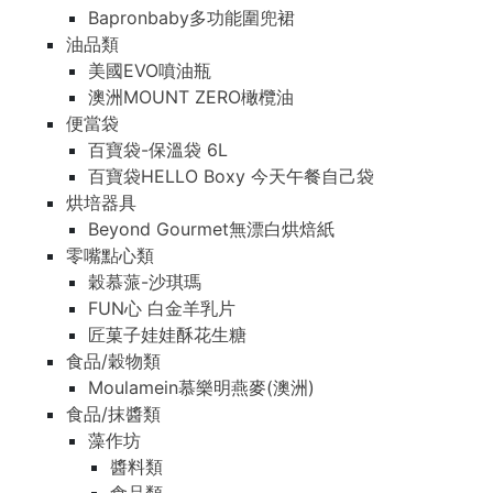
Bapronbaby多功能圍兜裙
油品類
美國EVO噴油瓶
澳洲MOUNT ZERO橄欖油
便當袋
百寶袋-保溫袋 6L
百寶袋HELLO Boxy 今天午餐自己袋
烘培器具
Beyond Gourmet無漂白烘焙紙
零嘴點心類
穀慕蒎-沙琪瑪
FUN心 白金羊乳片
匠菓子娃娃酥花生糖
食品/穀物類
Moulamein慕樂明燕麥(澳洲)
食品/抹醬類
藻作坊
醬料類