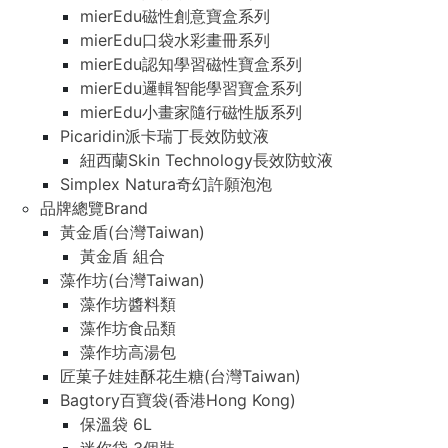
mierEdu磁性創意寶盒系列
mierEdu口袋水彩畫冊系列
mierEdu認知學習磁性寶盒系列
mierEdu邏輯智能學習寶盒系列
mierEdu小畫家隨行磁性版系列
Picaridin派卡瑞丁長效防蚊液
紐西蘭Skin Technology長效防蚊液
Simplex Natura奇幻許願泡泡
品牌總覽Brand
黃金盾(台灣Taiwan)
黃金盾 組合
藻作坊(台灣Taiwan)
藻作坊醬料類
藻作坊食品類
藻作坊高湯包
匠菓子娃娃酥花生糖(台灣Taiwan)
Bagtory百寶袋(香港Hong Kong)
保溫袋 6L