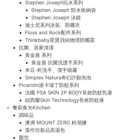
Stephen Joseph玩水系列
Stephen Joseph 防水收納袋
Stephen Joseph 泳鏡
迪士尼系列泳裝、防曬衣
Floss and Rock配件系列
Thinkbaby星寶貝純物理防曬霜
抗菌、居家清潔
黃金盾 系列
黃金盾 抗菌洗護手系列
米豆-乾洗手、潔手噴霧
Simplex Natura奇幻許願泡泡
Picaridin派卡瑞丁防蚊系列
法國 PSA SKIN 2P BODY長效防蚊乳液
紐西蘭Skin Technology長效防蚊液
餐廚食光Kitchen
調味品
澳洲 MOUNT ZERO 粉湖鹽
藻作坊新品高湯包
圍兜