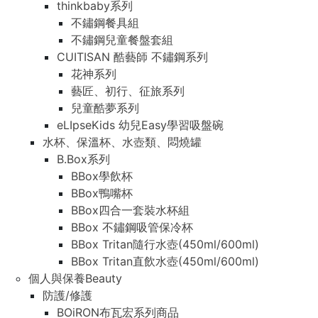
thinkbaby系列
不鏽鋼餐具組
不鏽鋼兒童餐盤套組
CUITISAN 酷藝師 不鏽鋼系列
花神系列
藝匠、初行、征旅系列
兒童酷夢系列
eLIpseKids 幼兒Easy學習吸盤碗
水杯、保溫杯、水壺類、悶燒罐
B.Box系列
BBox學飲杯
BBox鴨嘴杯
BBox四合一套裝水杯組
BBox 不鏽鋼吸管保冷杯
BBox Tritan隨行水壺(450ml/600ml)
BBox Tritan直飲水壺(450ml/600ml)
個人與保養Beauty
防護/修護
BOiRON布瓦宏系列商品