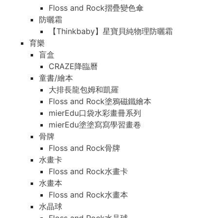
Floss and Rock摺疊變色傘
防曬霜
【Thinkbaby】星寶貝純物理防曬霜
育樂
盲盒
CRAZE降臨曆
童書/繪本
大排長龍包姆和凱羅
Floss and Rock塗鴉磁鐵繪本
mierEdu口袋水彩畫冊系列
mierEdu塗塗寫寫學習畫卷
骨牌
Floss and Rock骨牌
水畫卡
Floss and Rock水畫卡
水畫本
Floss and Rock水畫本
水晶球