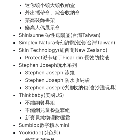
迷你頭小頭大頭收納盒
外出攜帶盒、綜合收納盒
樂高裝飾書架
樂高人偶展示盒
Shinisunne 磁性遮陽簾(台灣Taiwan)
Simplex Natura奇幻許願泡泡(台灣Taiwan)
Skin Technology(紐西蘭New Zealand)
Protect派卡瑞丁Picaridin 長效防蚊液
Stephen Joseph玩水系列
Stephen Joseph 泳鏡
Stephen Joseph 防水收納袋
Stephen Joseph沙灘收納包(含沙灘玩具)
Thinkbaby(美國US)
不鏽鋼餐具組
不鏽鋼兒童餐盤套組
新寶貝純物理防曬霜
Sumblox數字積木mini
Yookidoo(以色列)