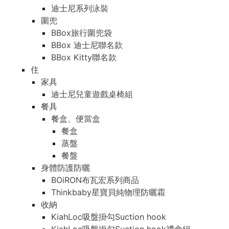
迪士尼系列泳裝
圍兜
BBox旅行圍兜袋
BBox 迪士尼聯名款
BBox Kitty聯名款
住
家具
迪士尼兒童遊戲桌椅組
餐具
餐盒、便當盒
餐盒
蒸盤
餐盤
身體防護防曬
BOiRON布瓦宏系列商品
Thinkbaby星寶貝純物理防曬霜
收納
KiahLoc吸盤掛勾Suction hook