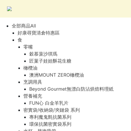
全部商品All
好康尋寶清倉特惠區
食
零嘴
穀慕蒎沙琪瑪
匠菓子娃娃酥花生糖
橄欖油
澳洲MOUNT ZERO橄欖油
烹調用具
Beyond Gourmet無漂白防沾烘焙料理紙
營養補充
FUN心 白金羊乳片
密實袋/收納袋/夾鏈袋 系列
專利魔鬼氈抗菌系列
環保抗菌密實袋系列