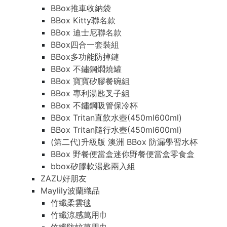
BBox推車收納袋
BBox Kitty聯名款
BBox 迪士尼聯名款
BBox四合一套裝組
BBox多功能防掉鏈
BBox 不鏽鋼燜燒罐
BBox 寶寶矽膠餐碗組
BBox 專利湯匙叉子組
BBox 不鏽鋼吸管保冷杯
BBox Tritan直飲水壺(450ml600ml)
BBox Tritan隨行水壺(450ml600ml)
(第二代)升級版 澳洲 BBox 防漏學習水杯
BBox 野餐便當盒迷你野餐便當盒零食盒
bbox矽膠軟湯匙兩入組
ZAZU好朋友
Maylily波蘭織品
竹纖柔雲毯
竹纖涼感萬用巾