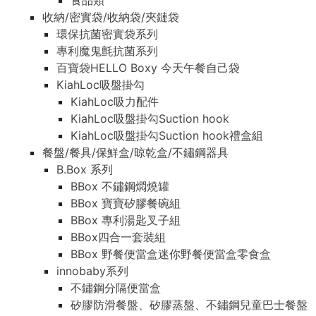
食品類
收納/密實袋/收納袋/夾鏈袋
環保抗菌密實袋系列
專利魔鬼氈抗菌系列
百寶袋HELLO Boxy 今天午餐自己袋
KiahLoc吸盤掛勾
KiahLoc吸力配件
KiahLoc吸盤掛勾Suction hook
KiahLoc吸盤掛勾Suction hook禮盒組
餐盤/餐具/保鮮盒/晾乾盒/不鏽鋼器具
B.Box 系列
BBox 不鏽鋼燜燒罐
BBox 寶寶矽膠餐碗組
BBox 專利湯匙叉子組
BBox四合一套裝組
BBox 野餐便當盒迷你野餐便當盒零食盒
innobaby系列
不鏽鋼分隔便當盒
矽膠防滑餐盤、矽膠蒸盤、不鏽鋼兒童巴士餐盤