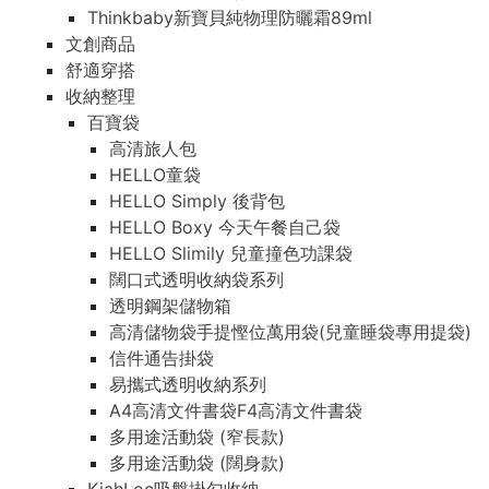
Thinkbaby新寶貝純物理防曬霜89ml
文創商品
舒適穿搭
收納整理
百寶袋
高清旅人包
HELLO童袋
HELLO Simply 後背包
HELLO Boxy 今天午餐自己袋
HELLO Slimily 兒童撞色功課袋
闊口式透明收納袋系列
透明鋼架儲物箱
高清儲物袋手提慳位萬用袋(兒童睡袋專用提袋)
信件通告掛袋
易攜式透明收納系列
A4高清文件書袋F4高清文件書袋
多用途活動袋 (窄長款)
多用途活動袋 (闊身款)