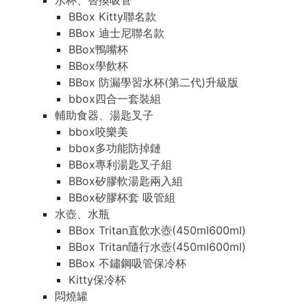
水杯、替換吸管
BBox Kitty聯名款
BBox 迪士尼聯名款
BBox鴨嘴杯
BBox學飲杯
BBox 防漏學習水杯(第二代)升級版
bbox四合一套裝組
輔助食器、湯匙叉子
bbox咬樂美
bbox多功能防掉鏈
BBox專利湯匙叉子組
BBox矽膠軟湯匙兩入組
BBox矽膠杯套 吸管組
水壺、水瓶
BBox Tritan直飲水壺(450ml600ml)
BBox Tritan隨行水壺(450ml600ml)
BBox 不鏽鋼吸管保冷杯
Kitty保冷杯
悶燒罐