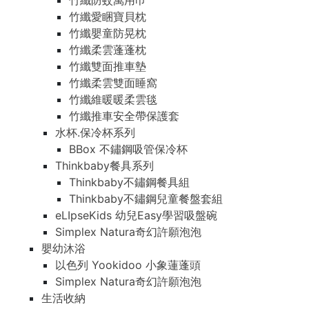
竹纖防蚊萬用巾
竹纖愛睏寶貝枕
竹纖嬰童防晃枕
竹纖柔雲蓬蓬枕
竹纖雙面推車墊
竹纖柔雲雙面睡窩
竹纖維暖暖柔雲毯
竹纖推車安全帶保護套
水杯.保冷杯系列
BBox 不鏽鋼吸管保冷杯
Thinkbaby餐具系列
Thinkbaby不鏽鋼餐具組
Thinkbaby不鏽鋼兒童餐盤套組
eLIpseKids 幼兒Easy學習吸盤碗
Simplex Natura奇幻許願泡泡
嬰幼沐浴
以色列 Yookidoo 小象蓮蓬頭
Simplex Natura奇幻許願泡泡
生活收納