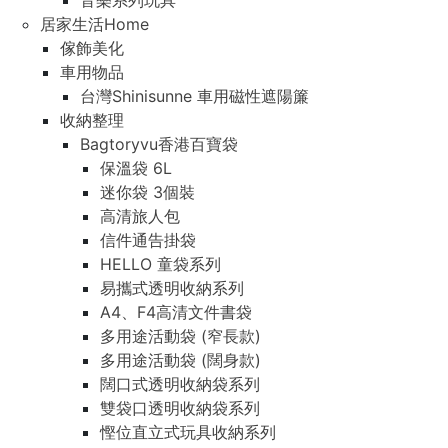
音樂系列玩具
居家生活Home
傢飾美化
車用物品
台灣Shinisunne 車用磁性遮陽簾
收納整理
Bagtoryvu香港百寶袋
保溫袋 6L
迷你袋 3個裝
高清旅人包
信件通告掛袋
HELLO 童袋系列
易攜式透明收納系列
A4、F4高清文件書袋
多用途活動袋 (窄長款)
多用途活動袋 (闊身款)
闊口式透明收納袋系列
雙袋口透明收納袋系列
慳位直立式玩具收納系列