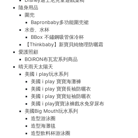
Disney迪士尼兒童遊戲桌椅
隨身用品
圍兜
Bapronbaby多功能圍兜裙
水壺、水杯
BBox 不鏽鋼吸管保冷杯
【Thinkbaby】新寶貝純物理防曬霜
愛護照顧
BOiRON布瓦宏系列商品
晴天雨天太陽天
美國 i play玩水系列
美國 i play 寶寶海灘褲
美國 i play 寶寶長袖防曬衣
美國 i play 寶寶短袖防曬衣
美國 i play寶寶泳褲戲水免穿尿布
美國Big Mouth玩水系列
造型游泳圈
造型海灘毯
造型飲料杯游泳圈