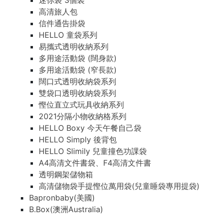
迷你袋 3個裝
高清旅人包
信件通告掛袋
HELLO 童袋系列
易攜式透明收納系列
多用途活動袋 (闊身款)
多用途活動袋 (窄長款)
闊口式透明收納袋系列
雙袋口透明收納袋系列
慳位直立式玩具收納系列
2021分隔小物收納格系列
HELLO Boxy 今天午餐自己袋
HELLO Simply 後背包
HELLO Slimily 兒童撞色功課袋
A4高清文件書袋、F4高清文件書
透明鋼架儲物箱
高清儲物袋手提慳位萬用袋(兒童睡袋專用提袋)
Bapronbaby(美國)
B.Box(澳洲Australia)