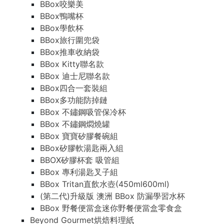
BBox咬樂美
BBox鴨嘴杯
BBox學飲杯
BBox旅行圍兜袋
BBox推車收納袋
BBox Kitty聯名款
BBox 迪士尼聯名款
BBox四合一套裝組
BBox多功能防掉鏈
BBox 不鏽鋼吸管保冷杯
BBox 不鏽鋼燜燒罐
BBox 寶寶矽膠餐碗組
BBox矽膠軟湯匙兩入組
BBOX矽膠杯套 吸管組
BBox 專利湯匙叉子組
BBox Tritan直飲水壺(450ml600ml)
(第二代)升級版 澳洲 BBox 防漏學習水杯
BBox 野餐便當盒迷你野餐便當盒零食盒
Beyond Gourmet烘焙料理紙