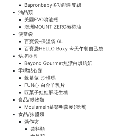
Bapronbaby多功能圍兜裙
油品類
美國EVO噴油瓶
澳洲MOUNT ZERO橄欖油
便當袋
百寶袋-保溫袋 6L
百寶袋HELLO Boxy 今天午餐自己袋
烘培器具
Beyond Gourmet無漂白烘焙紙
零嘴點心類
穀慕蒎-沙琪瑪
FUN心 白金羊乳片
匠菓子娃娃酥花生糖
食品/穀物類
Moulamein慕樂明燕麥(澳洲)
食品/抹醬類
藻作坊
醬料類