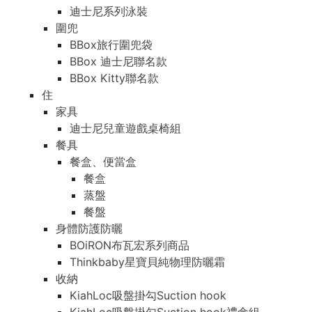
迪士尼系列泳裝
圍兜
BBox旅行圍兜袋
BBox 迪士尼聯名款
BBox Kitty聯名款
住
家具
迪士尼兒童遊戲桌椅組
餐具
餐盒、便當盒
餐盒
蒸盤
餐盤
身體防護防曬
BOiRON布瓦宏系列商品
Thinkbaby星寶貝純物理防曬霜
收納
KiahLoc吸盤掛勾Suction hook