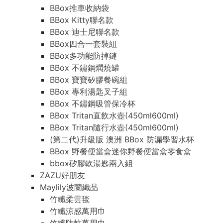
BBox推車收納袋
BBox Kitty聯名款
BBox 迪士尼聯名款
BBox四合一套裝組
BBox多功能防掉鏈
BBox 不鏽鋼燜燒罐
BBox 寶寶矽膠餐碗組
BBox 專利湯匙叉子組
BBox 不鏽鋼吸管保冷杯
BBox Tritan直飲水壺(450ml600ml)
BBox Tritan隨行水壺(450ml600ml)
(第二代)升級版 澳洲 BBox 防漏學習水杯
BBox 野餐便當盒迷你野餐便當盒零食盒
bbox矽膠軟湯匙兩入組
ZAZU好朋友
Maylily波蘭織品
竹纖柔雲毯
竹纖涼感萬用巾