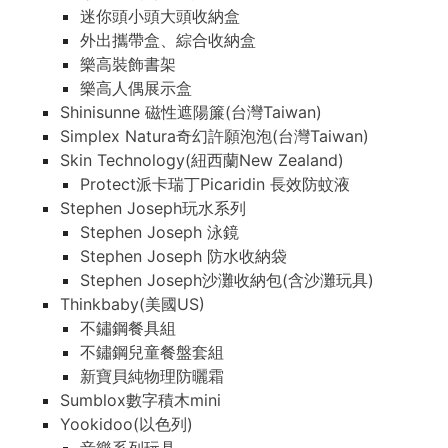
迷你頭小頭大頭收納盒
外出攜帶盒、綜合收納盒
樂高裝飾書架
樂高人偶展示盒
Shinisunne 磁性遮陽簾(台灣Taiwan)
Simplex Natura奇幻許願泡泡(台灣Taiwan)
Skin Technology(紐西蘭New Zealand)
Protect派卡瑞丁Picaridin 長效防蚊液
Stephen Joseph玩水系列
Stephen Joseph 泳鏡
Stephen Joseph 防水收納袋
Stephen Joseph沙灘收納包(含沙灘玩具)
Thinkbaby(美國US)
不鏽鋼餐具組
不鏽鋼兒童餐盤套組
新寶貝純物理防曬霜
Sumblox數字積木mini
Yookidoo(以色列)