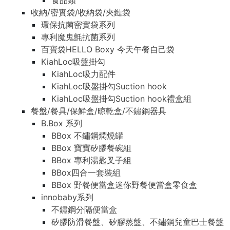
食品類
收納/密實袋/收納袋/夾鏈袋
環保抗菌密實袋系列
專利魔鬼氈抗菌系列
百寶袋HELLO Boxy 今天午餐自己袋
KiahLoc吸盤掛勾
KiahLoc吸力配件
KiahLoc吸盤掛勾Suction hook
KiahLoc吸盤掛勾Suction hook禮盒組
餐盤/餐具/保鮮盒/晾乾盒/不鏽鋼器具
B.Box 系列
BBox 不鏽鋼燜燒罐
BBox 寶寶矽膠餐碗組
BBox 專利湯匙叉子組
BBox四合一套裝組
BBox 野餐便當盒迷你野餐便當盒零食盒
innobaby系列
不鏽鋼分隔便當盒
矽膠防滑餐盤、矽膠蒸盤、不鏽鋼兒童巴士餐盤