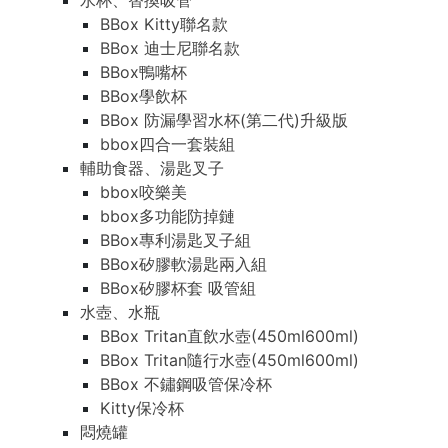
水杯、替換吸管
BBox Kitty聯名款
BBox 迪士尼聯名款
BBox鴨嘴杯
BBox學飲杯
BBox 防漏學習水杯(第二代)升級版
bbox四合一套裝組
輔助食器、湯匙叉子
bbox咬樂美
bbox多功能防掉鏈
BBox專利湯匙叉子組
BBox矽膠軟湯匙兩入組
BBox矽膠杯套 吸管組
水壺、水瓶
BBox Tritan直飲水壺(450ml600ml)
BBox Tritan隨行水壺(450ml600ml)
BBox 不鏽鋼吸管保冷杯
Kitty保冷杯
悶燒罐