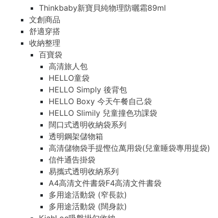
Thinkbaby新寶貝純物理防曬霜89ml
文創商品
舒適穿搭
收納整理
百寶袋
高清旅人包
HELLO童袋
HELLO Simply 後背包
HELLO Boxy 今天午餐自己袋
HELLO Slimily 兒童撞色功課袋
闊口式透明收納袋系列
透明鋼架儲物箱
高清儲物袋手提慳位萬用袋(兒童睡袋專用提袋)
信件通告掛袋
易攜式透明收納系列
A4高清文件書袋F4高清文件書袋
多用途活動袋 (窄長款)
多用途活動袋 (闊身款)