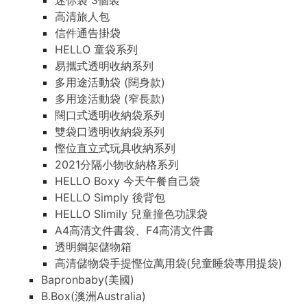
迷你袋 3個裝
高清旅人包
信件通告掛袋
HELLO 童袋系列
易攜式透明收納系列
多用途活動袋 (闊身款)
多用途活動袋 (窄長款)
闊口式透明收納袋系列
雙袋口透明收納袋系列
慳位直立式玩具收納系列
2021分隔小物收納格系列
HELLO Boxy 今天午餐自己袋
HELLO Simply 後背包
HELLO Slimily 兒童撞色功課袋
A4高清文件書袋、F4高清文件書
透明鋼架儲物箱
高清儲物袋手提慳位萬用袋(兒童睡袋專用提袋)
Bapronbaby(美國)
B.Box(澳洲Australia)