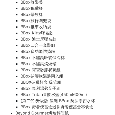
BBox咬樂美
BBox鴨嘴杯
BBox學飲杯
BBox旅行圍兜袋
BBox推車收納袋
BBox Kitty聯名款
BBox 迪士尼聯名款
BBox四合一套裝組
BBox多功能防掉鏈
BBox 不鏽鋼吸管保冷杯
BBox 不鏽鋼燜燒罐
BBox 寶寶矽膠餐碗組
BBox矽膠軟湯匙兩入組
BBOX矽膠杯套 吸管組
BBox 專利湯匙叉子組
BBox Tritan直飲水壺(450ml600ml)
(第二代)升級版 澳洲 BBox 防漏學習水杯
BBox 野餐便當盒迷你野餐便當盒零食盒
Beyond Gourmet烘焙料理紙