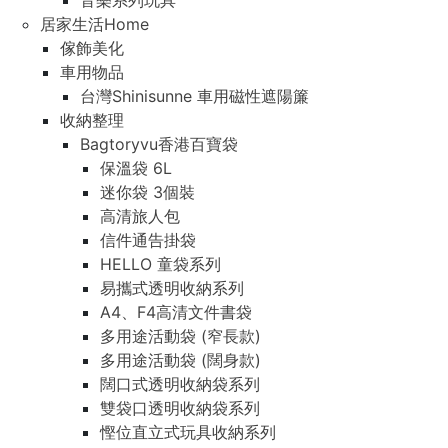
音樂系列玩具
居家生活Home
傢飾美化
車用物品
台灣Shinisunne 車用磁性遮陽簾
收納整理
Bagtoryvu香港百寶袋
保溫袋 6L
迷你袋 3個裝
高清旅人包
信件通告掛袋
HELLO 童袋系列
易攜式透明收納系列
A4、F4高清文件書袋
多用途活動袋 (窄長款)
多用途活動袋 (闊身款)
闊口式透明收納袋系列
雙袋口透明收納袋系列
慳位直立式玩具收納系列