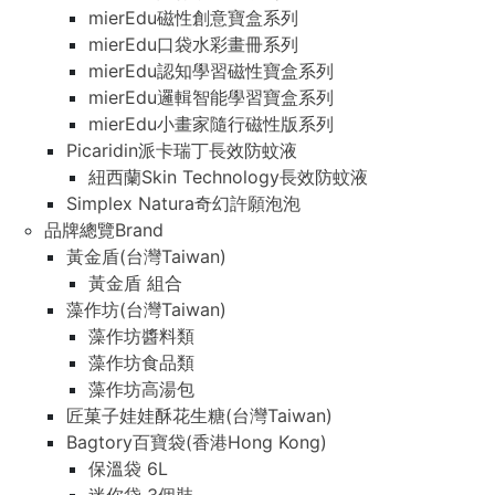
mierEdu磁性創意寶盒系列
mierEdu口袋水彩畫冊系列
mierEdu認知學習磁性寶盒系列
mierEdu邏輯智能學習寶盒系列
mierEdu小畫家隨行磁性版系列
Picaridin派卡瑞丁長效防蚊液
紐西蘭Skin Technology長效防蚊液
Simplex Natura奇幻許願泡泡
品牌總覽Brand
黃金盾(台灣Taiwan)
黃金盾 組合
藻作坊(台灣Taiwan)
藻作坊醬料類
藻作坊食品類
藻作坊高湯包
匠菓子娃娃酥花生糖(台灣Taiwan)
Bagtory百寶袋(香港Hong Kong)
保溫袋 6L