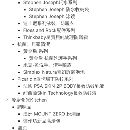
Stephen Joseph玩水系列
Stephen Joseph 防水收納袋
Stephen Joseph 泳鏡
迪士尼系列泳裝、防曬衣
Floss and Rock配件系列
Thinkbaby星寶貝純物理防曬霜
抗菌、居家清潔
黃金盾 系列
黃金盾 抗菌洗護手系列
米豆-乾洗手、潔手噴霧
Simplex Natura奇幻許願泡泡
Picaridin派卡瑞丁防蚊系列
法國 PSA SKIN 2P BODY長效防蚊乳液
紐西蘭Skin Technology長效防蚊液
餐廚食光Kitchen
調味品
澳洲 MOUNT ZERO 粉湖鹽
藻作坊新品高湯包
圍兜