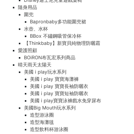
Disney迪士尼兒童遊戲桌椅
隨身用品
圍兜
Bapronbaby多功能圍兜裙
水壺、水杯
BBox 不鏽鋼吸管保冷杯
【Thinkbaby】新寶貝純物理防曬霜
愛護照顧
BOiRON布瓦宏系列商品
晴天雨天太陽天
美國 i play玩水系列
美國 i play 寶寶海灘褲
美國 i play 寶寶長袖防曬衣
美國 i play 寶寶短袖防曬衣
美國 i play寶寶泳褲戲水免穿尿布
美國Big Mouth玩水系列
造型游泳圈
造型海灘毯
造型飲料杯游泳圈