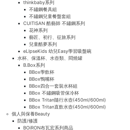
thinkbaby系列
不鏽鋼餐具組
不鏽鋼兒童餐盤套組
CUITISAN 酷藝師 不鏽鋼系列
花神系列
藝匠、初行、征旅系列
兒童酷夢系列
eLIpseKids 幼兒Easy學習吸盤碗
水杯、保溫杯、水壺類、悶燒罐
B.Box系列
BBox學飲杯
BBox鴨嘴杯
BBox四合一套裝水杯組
BBox 不鏽鋼吸管保冷杯
BBox Tritan隨行水壺(450ml/600ml)
BBox Tritan直飲水壺(450ml/600ml)
個人與保養Beauty
防護/修護
BOiRON布瓦宏系列商品