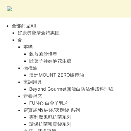
全部商品All
好康尋寶清倉特惠區
食
零嘴
穀慕蒎沙琪瑪
匠菓子娃娃酥花生糖
橄欖油
澳洲MOUNT ZERO橄欖油
烹調用具
Beyond Gourmet無漂白防沾烘焙料理紙
營養補充
FUN心 白金羊乳片
密實袋/收納袋/夾鏈袋 系列
專利魔鬼氈抗菌系列
環保抗菌密實袋系列