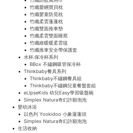
竹纖防蚊萬用巾
竹纖愛睏寶貝枕
竹纖嬰童防晃枕
竹纖柔雲蓬蓬枕
竹纖雙面推車墊
竹纖柔雲雙面睡窩
竹纖維暖暖柔雲毯
竹纖推車安全帶保護套
水杯.保冷杯系列
BBox 不鏽鋼吸管保冷杯
Thinkbaby餐具系列
Thinkbaby不鏽鋼餐具組
Thinkbaby不鏽鋼兒童餐盤套組
eLIpseKids 幼兒Easy學習吸盤碗
Simplex Natura奇幻許願泡泡
嬰幼沐浴
以色列 Yookidoo 小象蓮蓬頭
Simplex Natura奇幻許願泡泡
生活收納