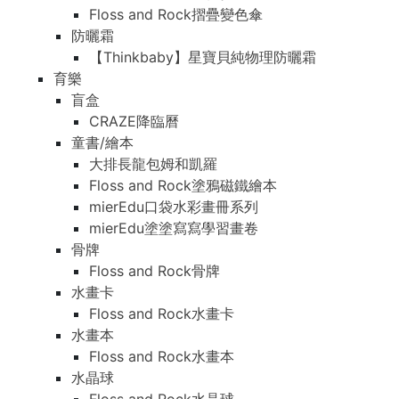
Floss and Rock摺疊變色傘
防曬霜
【Thinkbaby】星寶貝純物理防曬霜
育樂
盲盒
CRAZE降臨曆
童書/繪本
大排長龍包姆和凱羅
Floss and Rock塗鴉磁鐵繪本
mierEdu口袋水彩畫冊系列
mierEdu塗塗寫寫學習畫卷
骨牌
Floss and Rock骨牌
水畫卡
Floss and Rock水畫卡
水畫本
Floss and Rock水畫本
水晶球