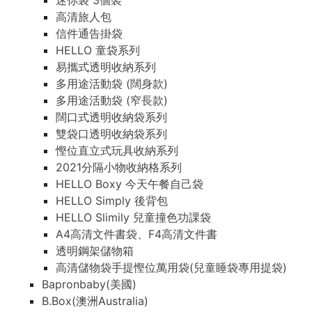
迷你袋 3個裝
高清旅人包
信件通告掛袋
HELLO 童袋系列
易攜式透明收納系列
多用途活動袋 (闊身款)
多用途活動袋 (窄長款)
闊口式透明收納袋系列
雙袋口透明收納袋系列
慳位直立式玩具收納系列
2021分隔小物收納格系列
HELLO Boxy 今天午餐自己袋
HELLO Simply 後背包
HELLO Slimily 兒童撞色功課袋
A4高清文件書袋、F4高清文件書
透明鋼架儲物箱
高清儲物袋手提慳位萬用袋(兒童睡袋專用提袋)
Bapronbaby(美國)
B.Box(澳洲Australia)