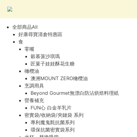
全部商品All
好康尋寶清倉特惠區
食
零嘴
穀慕蒎沙琪瑪
匠菓子娃娃酥花生糖
橄欖油
澳洲MOUNT ZERO橄欖油
烹調用具
Beyond Gourmet無漂白防沾烘焙料理紙
營養補充
FUN心 白金羊乳片
密實袋/收納袋/夾鏈袋 系列
專利魔鬼氈抗菌系列
環保抗菌密實袋系列