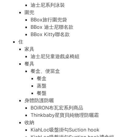
迪士尼系列泳裝
圍兜
BBox旅行圍兜袋
BBox 迪士尼聯名款
BBox Kitty聯名款
住
家具
迪士尼兒童遊戲桌椅組
餐具
餐盒、便當盒
餐盒
蒸盤
餐盤
身體防護防曬
BOiRON布瓦宏系列商品
Thinkbaby星寶貝純物理防曬霜
收納
KiahLoc吸盤掛勾Suction hook