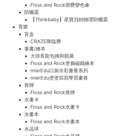
Floss and Rock摺疊變色傘
防曬霜
【Thinkbaby】星寶貝純物理防曬霜
育樂
盲盒
CRAZE降臨曆
童書/繪本
大排長龍包姆和凱羅
Floss and Rock塗鴉磁鐵繪本
mierEdu口袋水彩畫冊系列
mierEdu塗塗寫寫學習畫卷
骨牌
Floss and Rock骨牌
水畫卡
Floss and Rock水畫卡
水畫本
Floss and Rock水畫本
水晶球