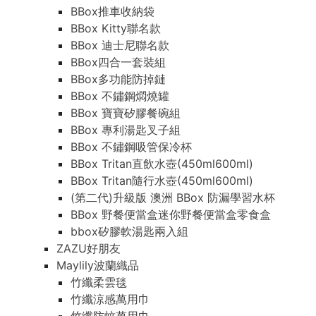
BBox推車收納袋
BBox Kitty聯名款
BBox 迪士尼聯名款
BBox四合一套裝組
BBox多功能防掉鏈
BBox 不鏽鋼燜燒罐
BBox 寶寶矽膠餐碗組
BBox 專利湯匙叉子組
BBox 不鏽鋼吸管保冷杯
BBox Tritan直飲水壺(450ml600ml)
BBox Tritan隨行水壺(450ml600ml)
(第二代)升級版 澳洲 BBox 防漏學習水杯
BBox 野餐便當盒迷你野餐便當盒零食盒
bbox矽膠軟湯匙兩入組
ZAZU好朋友
Maylily波蘭織品
竹纖柔雲毯
竹纖涼感萬用巾