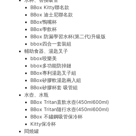
水杯、替換吸管
BBox Kitty聯名款
BBox 迪士尼聯名款
BBox鴨嘴杯
BBox學飲杯
BBox 防漏學習水杯(第二代)升級版
bbox四合一套裝組
輔助食器、湯匙叉子
bbox咬樂美
bbox多功能防掉鏈
BBox專利湯匙叉子組
BBox矽膠軟湯匙兩入組
BBox矽膠杯套 吸管組
水壺、水瓶
BBox Tritan直飲水壺(450ml600ml)
BBox Tritan隨行水壺(450ml600ml)
BBox 不鏽鋼吸管保冷杯
Kitty保冷杯
悶燒罐