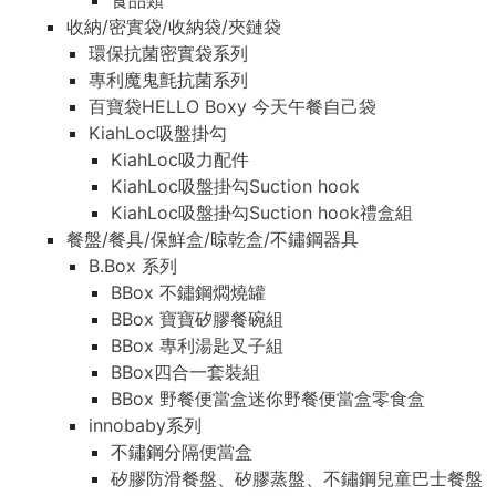
食品類
收納/密實袋/收納袋/夾鏈袋
環保抗菌密實袋系列
專利魔鬼氈抗菌系列
百寶袋HELLO Boxy 今天午餐自己袋
KiahLoc吸盤掛勾
KiahLoc吸力配件
KiahLoc吸盤掛勾Suction hook
KiahLoc吸盤掛勾Suction hook禮盒組
餐盤/餐具/保鮮盒/晾乾盒/不鏽鋼器具
B.Box 系列
BBox 不鏽鋼燜燒罐
BBox 寶寶矽膠餐碗組
BBox 專利湯匙叉子組
BBox四合一套裝組
BBox 野餐便當盒迷你野餐便當盒零食盒
innobaby系列
不鏽鋼分隔便當盒
矽膠防滑餐盤、矽膠蒸盤、不鏽鋼兒童巴士餐盤