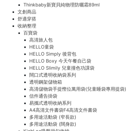
Thinkbaby新寶貝純物理防曬霜89ml
文創商品
舒適穿搭
收納整理
百寶袋
高清旅人包
HELLO童袋
HELLO Simply 後背包
HELLO Boxy 今天午餐自己袋
HELLO Slimily 兒童撞色功課袋
闊口式透明收納袋系列
透明鋼架儲物箱
高清儲物袋手提慳位萬用袋(兒童睡袋專用提袋)
信件通告掛袋
易攜式透明收納系列
A4高清文件書袋F4高清文件書袋
多用途活動袋 (窄長款)
多用途活動袋 (闊身款)