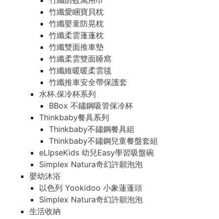
竹纖防蚊萬用巾
竹纖愛睏寶貝枕
竹纖嬰童防晃枕
竹纖柔雲蓬蓬枕
竹纖雙面推車墊
竹纖柔雲雙面睡窩
竹纖維暖暖柔雲毯
竹纖推車安全帶保護套
水杯.保冷杯系列
BBox 不鏽鋼吸管保冷杯
Thinkbaby餐具系列
Thinkbaby不鏽鋼餐具組
Thinkbaby不鏽鋼兒童餐盤套組
eLIpseKids 幼兒Easy學習吸盤碗
Simplex Natura奇幻許願泡泡
嬰幼沐浴
以色列 Yookidoo 小象蓮蓬頭
Simplex Natura奇幻許願泡泡
生活收納