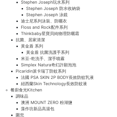
Stephen Joseph玩水系列
Stephen Joseph 防水收納袋
Stephen Joseph 泳鏡
迪士尼系列泳裝、防曬衣
Floss and Rock配件系列
Thinkbaby星寶貝純物理防曬霜
抗菌、居家清潔
黃金盾 系列
黃金盾 抗菌洗護手系列
米豆-乾洗手、潔手噴霧
Simplex Natura奇幻許願泡泡
Picaridin派卡瑞丁防蚊系列
法國 PSA SKIN 2P BODY長效防蚊乳液
紐西蘭Skin Technology長效防蚊液
餐廚食光Kitchen
調味品
澳洲 MOUNT ZERO 粉湖鹽
藻作坊新品高湯包
圍兜