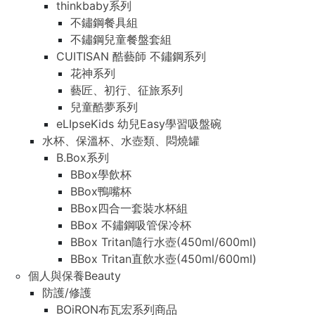
thinkbaby系列
不鏽鋼餐具組
不鏽鋼兒童餐盤套組
CUITISAN 酷藝師 不鏽鋼系列
花神系列
藝匠、初行、征旅系列
兒童酷夢系列
eLIpseKids 幼兒Easy學習吸盤碗
水杯、保溫杯、水壺類、悶燒罐
B.Box系列
BBox學飲杯
BBox鴨嘴杯
BBox四合一套裝水杯組
BBox 不鏽鋼吸管保冷杯
BBox Tritan隨行水壺(450ml/600ml)
BBox Tritan直飲水壺(450ml/600ml)
個人與保養Beauty
防護/修護
BOiRON布瓦宏系列商品