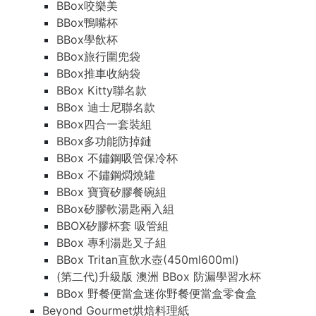
BBox咬樂美
BBox鴨嘴杯
BBox學飲杯
BBox旅行圍兜袋
BBox推車收納袋
BBox Kitty聯名款
BBox 迪士尼聯名款
BBox四合一套裝組
BBox多功能防掉鏈
BBox 不鏽鋼吸管保冷杯
BBox 不鏽鋼燜燒罐
BBox 寶寶矽膠餐碗組
BBox矽膠軟湯匙兩入組
BBOX矽膠杯套 吸管組
BBox 專利湯匙叉子組
BBox Tritan直飲水壺(450ml600ml)
(第二代)升級版 澳洲 BBox 防漏學習水杯
BBox 野餐便當盒迷你野餐便當盒零食盒
Beyond Gourmet烘焙料理紙