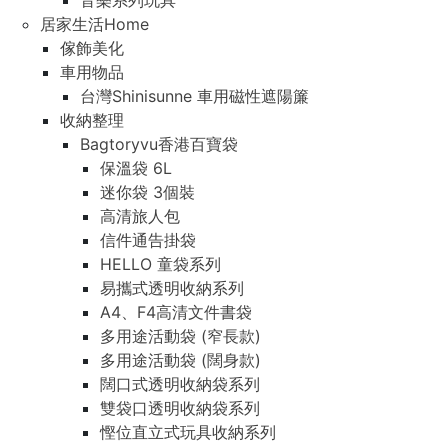
音樂系列玩具
居家生活Home
傢飾美化
車用物品
台灣Shinisunne 車用磁性遮陽簾
收納整理
Bagtoryvu香港百寶袋
保溫袋 6L
迷你袋 3個裝
高清旅人包
信件通告掛袋
HELLO 童袋系列
易攜式透明收納系列
A4、F4高清文件書袋
多用途活動袋 (窄長款)
多用途活動袋 (闊身款)
闊口式透明收納袋系列
雙袋口透明收納袋系列
慳位直立式玩具收納系列