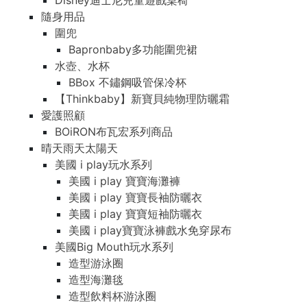
Disney迪士尼兒童遊戲桌椅
隨身用品
圍兜
Bapronbaby多功能圍兜裙
水壺、水杯
BBox 不鏽鋼吸管保冷杯
【Thinkbaby】新寶貝純物理防曬霜
愛護照顧
BOiRON布瓦宏系列商品
晴天雨天太陽天
美國 i play玩水系列
美國 i play 寶寶海灘褲
美國 i play 寶寶長袖防曬衣
美國 i play 寶寶短袖防曬衣
美國 i play寶寶泳褲戲水免穿尿布
美國Big Mouth玩水系列
造型游泳圈
造型海灘毯
造型飲料杯游泳圈