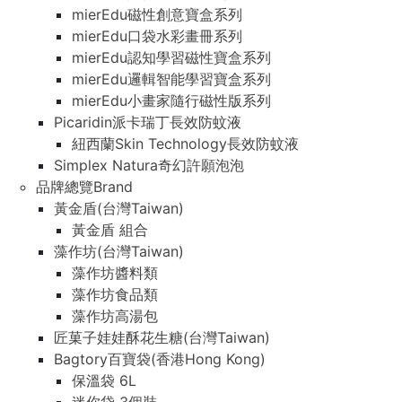
mierEdu磁性創意寶盒系列
mierEdu口袋水彩畫冊系列
mierEdu認知學習磁性寶盒系列
mierEdu邏輯智能學習寶盒系列
mierEdu小畫家隨行磁性版系列
Picaridin派卡瑞丁長效防蚊液
紐西蘭Skin Technology長效防蚊液
Simplex Natura奇幻許願泡泡
品牌總覽Brand
黃金盾(台灣Taiwan)
黃金盾 組合
藻作坊(台灣Taiwan)
藻作坊醬料類
藻作坊食品類
藻作坊高湯包
匠菓子娃娃酥花生糖(台灣Taiwan)
Bagtory百寶袋(香港Hong Kong)
保溫袋 6L