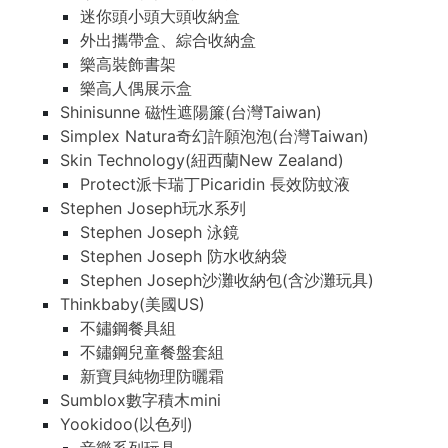
迷你頭小頭大頭收納盒
外出攜帶盒、綜合收納盒
樂高裝飾書架
樂高人偶展示盒
Shinisunne 磁性遮陽簾(台灣Taiwan)
Simplex Natura奇幻許願泡泡(台灣Taiwan)
Skin Technology(紐西蘭New Zealand)
Protect派卡瑞丁Picaridin 長效防蚊液
Stephen Joseph玩水系列
Stephen Joseph 泳鏡
Stephen Joseph 防水收納袋
Stephen Joseph沙灘收納包(含沙灘玩具)
Thinkbaby(美國US)
不鏽鋼餐具組
不鏽鋼兒童餐盤套組
新寶貝純物理防曬霜
Sumblox數字積木mini
Yookidoo(以色列)