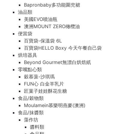
Bapronbaby多功能圍兜裙
油品類
美國EVO噴油瓶
澳洲MOUNT ZERO橄欖油
便當袋
百寶袋-保溫袋 6L
百寶袋HELLO Boxy 今天午餐自己袋
烘培器具
Beyond Gourmet無漂白烘焙紙
零嘴點心類
穀慕蒎-沙琪瑪
FUN心 白金羊乳片
匠菓子娃娃酥花生糖
食品/穀物類
Moulamein慕樂明燕麥(澳洲)
食品/抹醬類
藻作坊
醬料類