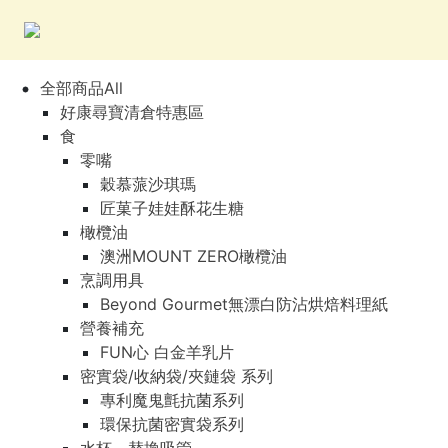
全部商品All
好康尋寶清倉特惠區
食
零嘴
穀慕蒎沙琪瑪
匠菓子娃娃酥花生糖
橄欖油
澳洲MOUNT ZERO橄欖油
烹調用具
Beyond Gourmet無漂白防沾烘焙料理紙
營養補充
FUN心 白金羊乳片
密實袋/收納袋/夾鏈袋 系列
專利魔鬼氈抗菌系列
環保抗菌密實袋系列