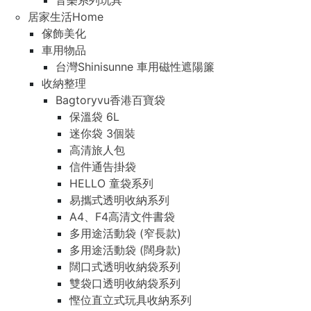
音樂系列玩具
居家生活Home
傢飾美化
車用物品
台灣Shinisunne 車用磁性遮陽簾
收納整理
Bagtoryvu香港百寶袋
保溫袋 6L
迷你袋 3個裝
高清旅人包
信件通告掛袋
HELLO 童袋系列
易攜式透明收納系列
A4、F4高清文件書袋
多用途活動袋 (窄長款)
多用途活動袋 (闊身款)
闊口式透明收納袋系列
雙袋口透明收納袋系列
慳位直立式玩具收納系列