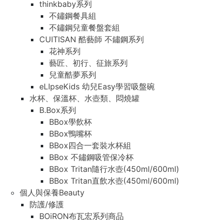
thinkbaby系列
不鏽鋼餐具組
不鏽鋼兒童餐盤套組
CUITISAN 酷藝師 不鏽鋼系列
花神系列
藝匠、初行、征旅系列
兒童酷夢系列
eLIpseKids 幼兒Easy學習吸盤碗
水杯、保溫杯、水壺類、悶燒罐
B.Box系列
BBox學飲杯
BBox鴨嘴杯
BBox四合一套裝水杯組
BBox 不鏽鋼吸管保冷杯
BBox Tritan隨行水壺(450ml/600ml)
BBox Tritan直飲水壺(450ml/600ml)
個人與保養Beauty
防護/修護
BOiRON布瓦宏系列商品