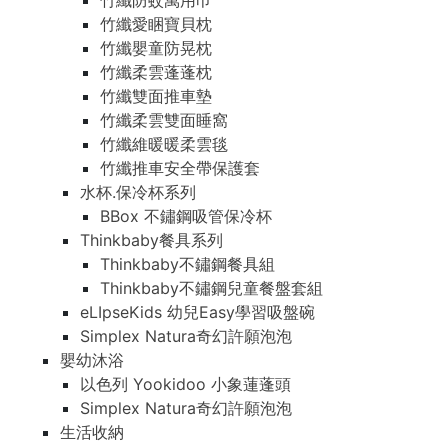
竹纖防蚊萬用巾
竹纖愛睏寶貝枕
竹纖嬰童防晃枕
竹纖柔雲蓬蓬枕
竹纖雙面推車墊
竹纖柔雲雙面睡窩
竹纖維暖暖柔雲毯
竹纖推車安全帶保護套
水杯.保冷杯系列
BBox 不鏽鋼吸管保冷杯
Thinkbaby餐具系列
Thinkbaby不鏽鋼餐具組
Thinkbaby不鏽鋼兒童餐盤套組
eLIpseKids 幼兒Easy學習吸盤碗
Simplex Natura奇幻許願泡泡
嬰幼沐浴
以色列 Yookidoo 小象蓮蓬頭
Simplex Natura奇幻許願泡泡
生活收納