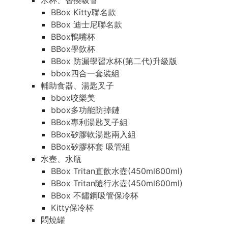
水杯、替換吸管
BBox Kitty聯名款
BBox 迪士尼聯名款
BBox鴨嘴杯
BBox學飲杯
BBox 防漏學習水杯(第二代)升級版
bbox四合一套裝組
輔助食器、湯匙叉子
bbox咬樂美
bbox多功能防掉鏈
BBox專利湯匙叉子組
BBox矽膠軟湯匙兩入組
BBox矽膠杯套 吸管組
水壺、水瓶
BBox Tritan直飲水壺(450ml600ml)
BBox Tritan隨行水壺(450ml600ml)
BBox 不鏽鋼吸管保冷杯
Kitty保冷杯
悶燒罐