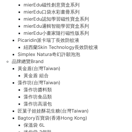
mierEdu磁性創意寶盒系列
mierEdu口袋水彩畫冊系列
mierEdu認知學習磁性寶盒系列
mierEdu邏輯智能學習寶盒系列
mierEdu小畫家隨行磁性版系列
Picaridin派卡瑞丁長效防蚊液
紐西蘭Skin Technology長效防蚊液
Simplex Natura奇幻許願泡泡
品牌總覽Brand
黃金盾(台灣Taiwan)
黃金盾 組合
藻作坊(台灣Taiwan)
藻作坊醬料類
藻作坊食品類
藻作坊高湯包
匠菓子娃娃酥花生糖(台灣Taiwan)
Bagtory百寶袋(香港Hong Kong)
保溫袋 6L