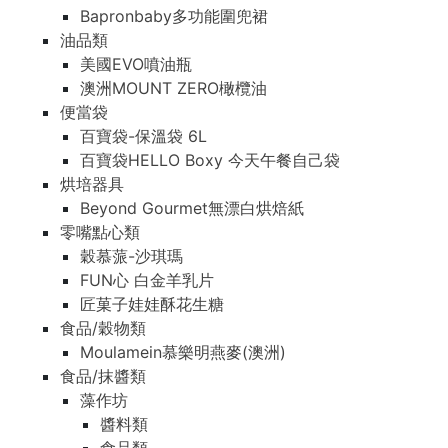
Bapronbaby多功能圍兜裙
油品類
美國EVO噴油瓶
澳洲MOUNT ZERO橄欖油
便當袋
百寶袋-保溫袋 6L
百寶袋HELLO Boxy 今天午餐自己袋
烘培器具
Beyond Gourmet無漂白烘焙紙
零嘴點心類
穀慕蒎-沙琪瑪
FUN心 白金羊乳片
匠菓子娃娃酥花生糖
食品/穀物類
Moulamein慕樂明燕麥(澳洲)
食品/抹醬類
藻作坊
醬料類