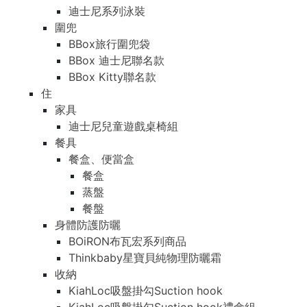
迪士尼系列泳裝
圍兜
BBox旅行圍兜袋
BBox 迪士尼聯名款
BBox Kitty聯名款
住
家具
迪士尼兒童遊戲桌椅組
餐具
餐盒、便當盒
餐盒
蒸盤
餐盤
身體防護防曬
BOiRON布瓦宏系列商品
Thinkbaby星寶貝純物理防曬霜
收納
KiahLoc吸盤掛勾Suction hook