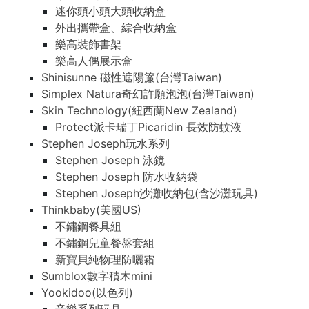
迷你頭小頭大頭收納盒
外出攜帶盒、綜合收納盒
樂高裝飾書架
樂高人偶展示盒
Shinisunne 磁性遮陽簾(台灣Taiwan)
Simplex Natura奇幻許願泡泡(台灣Taiwan)
Skin Technology(紐西蘭New Zealand)
Protect派卡瑞丁Picaridin 長效防蚊液
Stephen Joseph玩水系列
Stephen Joseph 泳鏡
Stephen Joseph 防水收納袋
Stephen Joseph沙灘收納包(含沙灘玩具)
Thinkbaby(美國US)
不鏽鋼餐具組
不鏽鋼兒童餐盤套組
新寶貝純物理防曬霜
Sumblox數字積木mini
Yookidoo(以色列)