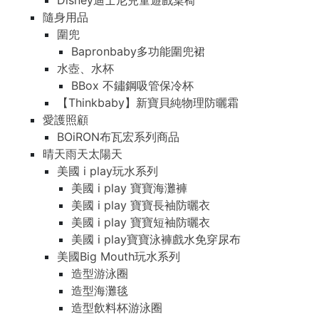
Disney迪士尼兒童遊戲桌椅
隨身用品
圍兜
Bapronbaby多功能圍兜裙
水壺、水杯
BBox 不鏽鋼吸管保冷杯
【Thinkbaby】新寶貝純物理防曬霜
愛護照顧
BOiRON布瓦宏系列商品
晴天雨天太陽天
美國 i play玩水系列
美國 i play 寶寶海灘褲
美國 i play 寶寶長袖防曬衣
美國 i play 寶寶短袖防曬衣
美國 i play寶寶泳褲戲水免穿尿布
美國Big Mouth玩水系列
造型游泳圈
造型海灘毯
造型飲料杯游泳圈