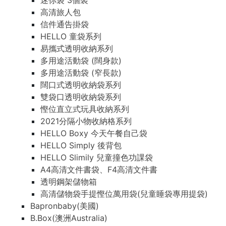
迷你袋 3個裝
高清旅人包
信件通告掛袋
HELLO 童袋系列
易攜式透明收納系列
多用途活動袋 (闊身款)
多用途活動袋 (窄長款)
闊口式透明收納袋系列
雙袋口透明收納袋系列
慳位直立式玩具收納系列
2021分隔小物收納格系列
HELLO Boxy 今天午餐自己袋
HELLO Simply 後背包
HELLO Slimily 兒童撞色功課袋
A4高清文件書袋、F4高清文件書
透明鋼架儲物箱
高清儲物袋手提慳位萬用袋(兒童睡袋專用提袋)
Bapronbaby(美國)
B.Box(澳洲Australia)