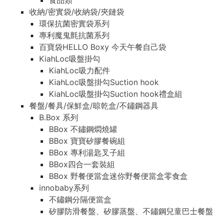
食品類
收納/密實袋/收納袋/夾鏈袋
環保抗菌密實袋系列
專利魔鬼氈抗菌系列
百寶袋HELLO Boxy 今天午餐自己袋
KiahLoc吸盤掛勾
KiahLoc吸力配件
KiahLoc吸盤掛勾Suction hook
KiahLoc吸盤掛勾Suction hook禮盒組
餐盤/餐具/保鮮盒/晾乾盒/不鏽鋼器具
B.Box 系列
BBox 不鏽鋼燜燒罐
BBox 寶寶矽膠餐碗組
BBox 專利湯匙叉子組
BBox四合一套裝組
BBox 野餐便當盒迷你野餐便當盒零食盒
innobaby系列
不鏽鋼分隔便當盒
矽膠防滑餐盤、矽膠蒸盤、不鏽鋼兒童巴士餐盤