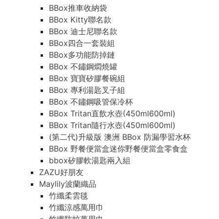
BBox推車收納袋
BBox Kitty聯名款
BBox 迪士尼聯名款
BBox四合一套裝組
BBox多功能防掉鏈
BBox 不鏽鋼燜燒罐
BBox 寶寶矽膠餐碗組
BBox 專利湯匙叉子組
BBox 不鏽鋼吸管保冷杯
BBox Tritan直飲水壺(450ml600ml)
BBox Tritan隨行水壺(450ml600ml)
(第二代)升級版 澳洲 BBox 防漏學習水杯
BBox 野餐便當盒迷你野餐便當盒零食盒
bbox矽膠軟湯匙兩入組
ZAZU好朋友
Maylily波蘭織品
竹纖柔雲毯
竹纖涼感萬用巾