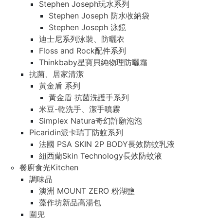
Stephen Joseph玩水系列
Stephen Joseph 防水收納袋
Stephen Joseph 泳鏡
迪士尼系列泳裝、防曬衣
Floss and Rock配件系列
Thinkbaby星寶貝純物理防曬霜
抗菌、居家清潔
黃金盾 系列
黃金盾 抗菌洗護手系列
米豆-乾洗手、潔手噴霧
Simplex Natura奇幻許願泡泡
Picaridin派卡瑞丁防蚊系列
法國 PSA SKIN 2P BODY長效防蚊乳液
紐西蘭Skin Technology長效防蚊液
餐廚食光Kitchen
調味品
澳洲 MOUNT ZERO 粉湖鹽
藻作坊新品高湯包
圍兜