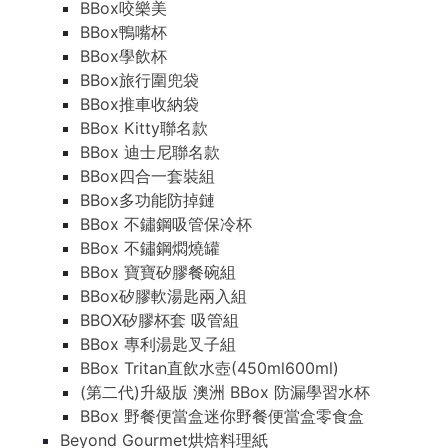
BBox咬樂美
BBox鴨嘴杯
BBox學飲杯
BBox旅行圍兜袋
BBox推車收納袋
BBox Kitty聯名款
BBox 迪士尼聯名款
BBox四合一套裝組
BBox多功能防掉鏈
BBox 不鏽鋼吸管保冷杯
BBox 不鏽鋼燜燒罐
BBox 寶寶矽膠餐碗組
BBox矽膠軟湯匙兩入組
BBOX矽膠杯套 吸管組
BBox 專利湯匙叉子組
BBox Tritan直飲水壺(450ml600ml)
(第二代)升級版 澳洲 BBox 防漏學習水杯
BBox 野餐便當盒迷你野餐便當盒零食盒
Beyond Gourmet烘焙料理紙