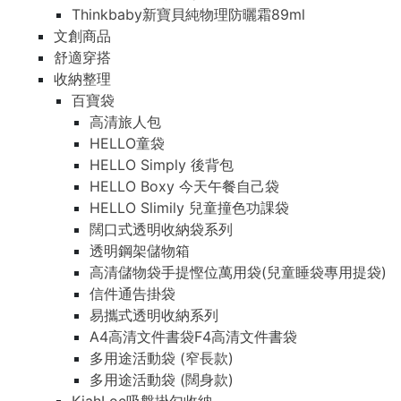
Thinkbaby新寶貝純物理防曬霜89ml
文創商品
舒適穿搭
收納整理
百寶袋
高清旅人包
HELLO童袋
HELLO Simply 後背包
HELLO Boxy 今天午餐自己袋
HELLO Slimily 兒童撞色功課袋
闊口式透明收納袋系列
透明鋼架儲物箱
高清儲物袋手提慳位萬用袋(兒童睡袋專用提袋)
信件通告掛袋
易攜式透明收納系列
A4高清文件書袋F4高清文件書袋
多用途活動袋 (窄長款)
多用途活動袋 (闊身款)