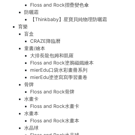
Floss and Rock摺疊變色傘
防曬霜
【Thinkbaby】星寶貝純物理防曬霜
育樂
盲盒
CRAZE降臨曆
童書/繪本
大排長龍包姆和凱羅
Floss and Rock塗鴉磁鐵繪本
mierEdu口袋水彩畫冊系列
mierEdu塗塗寫寫學習畫卷
骨牌
Floss and Rock骨牌
水畫卡
Floss and Rock水畫卡
水畫本
Floss and Rock水畫本
水晶球