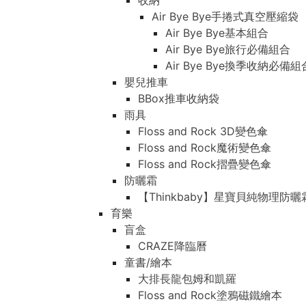
收納
Air Bye Bye手捲式真空壓縮袋
Air Bye Bye基本組合
Air Bye Bye旅行必備組合
Air Bye Bye換季收納必
嬰兒推車
BBox推車收納袋
雨具
Floss and Rock 3D變色傘
Floss and Rock魔術變色傘
Floss and Rock摺疊變色傘
防曬霜
【Thinkbaby】星寶貝純物理防曬
育樂
盲盒
CRAZE降臨曆
童書/繪本
大排長龍包姆和凱羅
Floss and Rock塗鴉磁鐵繪本