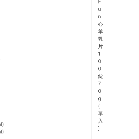
版
l)
l)