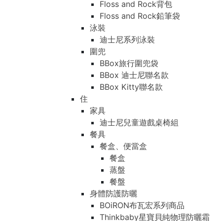
Floss and Rock背包
Floss and Rock鉛筆袋
泳裝
迪士尼系列泳裝
圍兜
BBox旅行圍兜袋
BBox 迪士尼聯名款
BBox Kitty聯名款
住
家具
迪士尼兒童遊戲桌椅組
餐具
餐盒、便當盒
餐盒
蒸盤
餐盤
身體防護防曬
BOiRON布瓦宏系列商品
Thinkbaby星寶貝純物理防曬霜