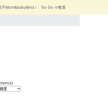
子Mom&baby&kid
Go Go 小教室
item(s)