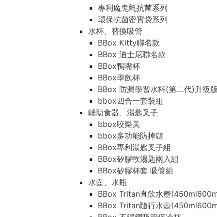
專利魔鬼氈抗菌系列
環保抗菌密實袋系列
水杯、替換吸管
BBox Kitty聯名款
BBox 迪士尼聯名款
BBox鴨嘴杯
BBox學飲杯
BBox 防漏學習水杯(第二代)升級
bbox四合一套裝組
輔助食器、湯匙叉子
bbox咬樂美
bbox多功能防掉鏈
BBox專利湯匙叉子組
BBox矽膠軟湯匙兩入組
BBox矽膠杯套 吸管組
水壺、水瓶
BBox Tritan直飲水壺(450ml600m
BBox Tritan隨行水壺(450ml600m