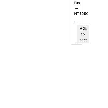
Fun
心
羊乳
NT$250
片
100
FUN
錠
心 白
Add
70g
金羊
to
(單
乳片
cart
入)