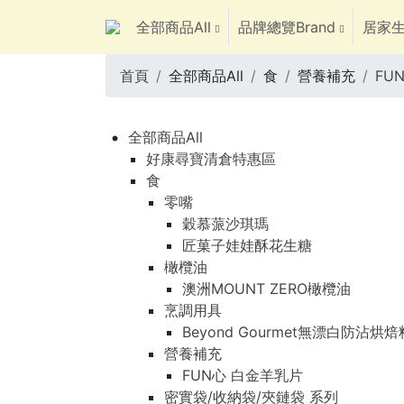
全部商品All
品牌總覽Brand
居家生
首頁
全部商品All
食
營養補充
FU
全部商品All
好康尋寶清倉特惠區
食
零嘴
穀慕蒎沙琪瑪
匠菓子娃娃酥花生糖
橄欖油
澳洲MOUNT ZERO橄欖油
烹調用具
Beyond Gourmet無漂白防沾烘
營養補充
FUN心 白金羊乳片
密實袋/收納袋/夾鏈袋 系列