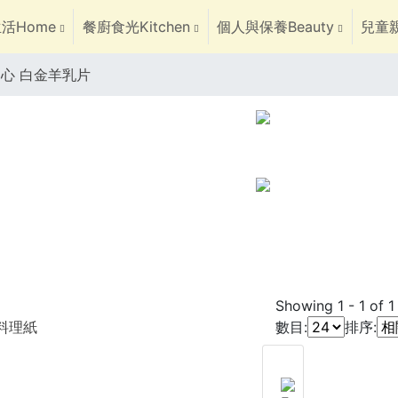
活Home
餐廚食光Kitchen
個人與保養Beauty
兒童親
N心 白金羊乳片
Showing
1
-
1
of
1
焙料理紙
數目:
排序: