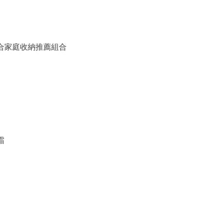
備組合家庭收納推薦組合
霜