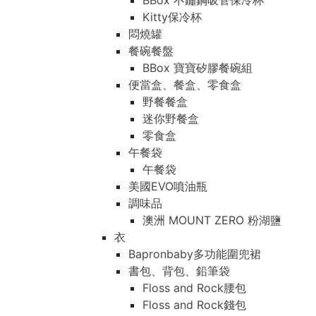
BBox 不鏽鋼吸管保冷杯
Kitty保冷杯
悶燒罐
餐碗餐盤
BBox 寶寶矽膠餐碗組
便當盒、餐盒、零食盒
野餐餐盒
迷你野餐盒
零食盒
午餐袋
午餐袋
美國EVO噴油瓶
調味品
澳洲 MOUNT ZERO 粉湖鹽
衣
Bapronbaby多功能圍兜裙
書包、背包、鉛筆袋
Floss and Rock腰包
Floss and Rock錢包