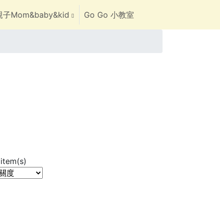
子Mom&baby&kid
Go Go 小教室
item(s)