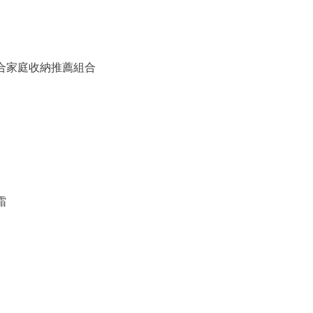
備組合家庭收納推薦組合
霜