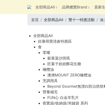
全部商品All
品牌總覽Brand
居家生
首頁
全部商品All
雙十一特惠活動
迪
全部商品All
好康尋寶清倉特惠區
食
零嘴
穀慕蒎沙琪瑪
匠菓子娃娃酥花生糖
橄欖油
澳洲MOUNT ZERO橄欖油
烹調用具
Beyond Gourmet無漂白防沾烘
營養補充
FUN心 白金羊乳片
密實袋/收納袋/夾鏈袋 系列