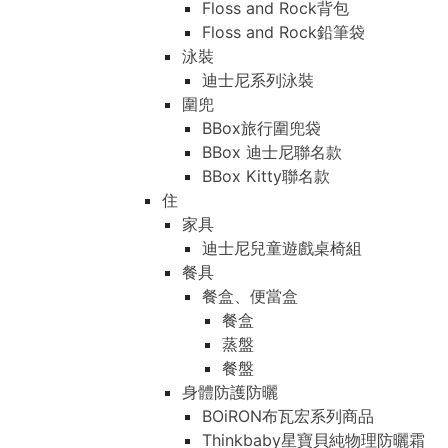
Floss and Rock背包
Floss and Rock鉛筆袋
泳裝
迪士尼系列泳裝
圍兜
BBox旅行圍兜袋
BBox 迪士尼聯名款
BBox Kitty聯名款
住
家具
迪士尼兒童遊戲桌椅組
餐具
餐盒、便當盒
餐盒
蒸盤
餐盤
身體防護防曬
BOiRON布瓦宏系列商品
Thinkbaby星寶貝純物理防曬霜