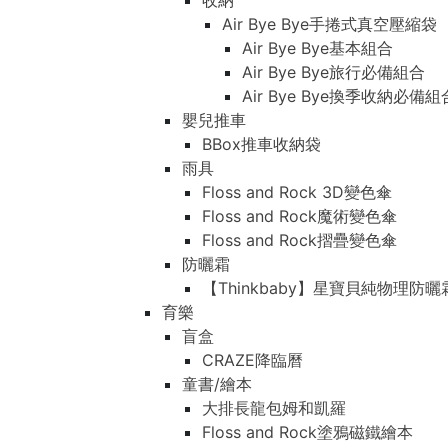
收納
Air Bye Bye手捲式真空壓縮袋
Air Bye Bye基本組合
Air Bye Bye旅行必備組合
Air Bye Bye換季收納必
嬰兒推車
BBox推車收納袋
雨具
Floss and Rock 3D變色傘
Floss and Rock魔術變色傘
Floss and Rock摺疊變色傘
防曬霜
【Thinkbaby】星寶貝純物理防曬
育樂
盲盒
CRAZE降臨曆
童書/繪本
大排長龍包姆和凱羅
Floss and Rock塗鴉磁鐵繪本