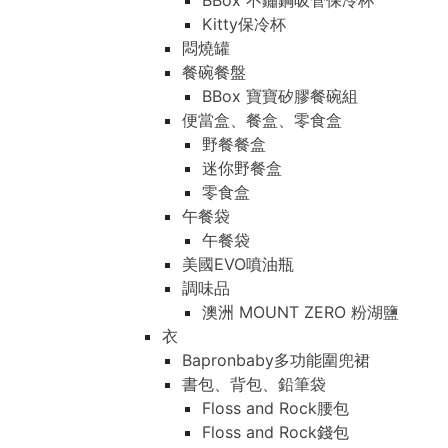
BBox 不鏽鋼吸管保冷杯
Kitty保冷杯
悶燒罐
餐碗餐盤
BBox 寶寶矽膠餐碗組
便當盒、餐盒、零食盒
野餐餐盒
迷你野餐盒
零食盒
午餐袋
午餐袋
美國EVO噴油瓶
調味品
澳洲 MOUNT ZERO 粉湖鹽
衣
Bapronbaby多功能圍兜裙
書包、背包、鉛筆袋
Floss and Rock腰包
Floss and Rock錢包