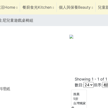
活Home
餐廚食光Kitchen
個人與保養Beauty
兒童親
士尼兒童遊戲桌椅組
Showing
1
-
1
of
1
數目:
排序:
焙料理紙
推薦
5折
台灣獨家
色