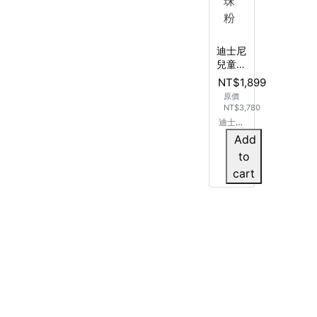
迪士尼
兒童遊
戲桌椅
NT$1,899
組(一
原價
桌一
NT$3,780
椅)-珍
迪士尼
珠粉
兒童遊
Add
戲桌椅
to
組
cart