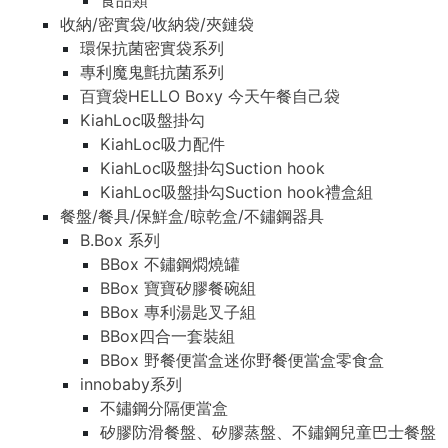
食品類
收納/密實袋/收納袋/夾鏈袋
環保抗菌密實袋系列
專利魔鬼氈抗菌系列
百寶袋HELLO Boxy 今天午餐自己袋
KiahLoc吸盤掛勾
KiahLoc吸力配件
KiahLoc吸盤掛勾Suction hook
KiahLoc吸盤掛勾Suction hook禮盒組
餐盤/餐具/保鮮盒/晾乾盒/不鏽鋼器具
B.Box 系列
BBox 不鏽鋼燜燒罐
BBox 寶寶矽膠餐碗組
BBox 專利湯匙叉子組
BBox四合一套裝組
BBox 野餐便當盒迷你野餐便當盒零食盒
innobaby系列
不鏽鋼分隔便當盒
矽膠防滑餐盤、矽膠蒸盤、不鏽鋼兒童巴士餐盤