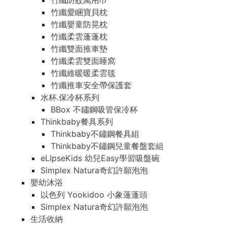
竹纖防蚊萬用巾
竹纖愛睏寶貝枕
竹纖嬰童防晃枕
竹纖柔雲蓬蓬枕
竹纖雙面推車墊
竹纖柔雲雙面睡窩
竹纖維暖暖柔雲毯
竹纖推車安全帶保護套
水杯.保冷杯系列
BBox 不鏽鋼吸管保冷杯
Thinkbaby餐具系列
Thinkbaby不鏽鋼餐具組
Thinkbaby不鏽鋼兒童餐盤套組
eLIpseKids 幼兒Easy學習吸盤碗
Simplex Natura奇幻許願泡泡
嬰幼沐浴
以色列 Yookidoo 小象蓮蓬頭
Simplex Natura奇幻許願泡泡
生活收納