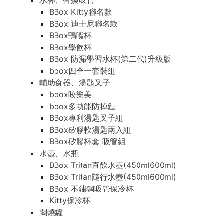
水杯、替換吸管
BBox Kitty聯名款
BBox 迪士尼聯名款
BBox鴨嘴杯
BBox學飲杯
BBox 防漏學習水杯(第二代)升級版
bbox四合一套裝組
輔助食器、湯匙叉子
bbox咬樂美
bbox多功能防掉鏈
BBox專利湯匙叉子組
BBox矽膠軟湯匙兩入組
BBox矽膠杯套 吸管組
水壺、水瓶
BBox Tritan直飲水壺(450ml600ml)
BBox Tritan隨行水壺(450ml600ml)
BBox 不鏽鋼吸管保冷杯
Kitty保冷杯
悶燒罐