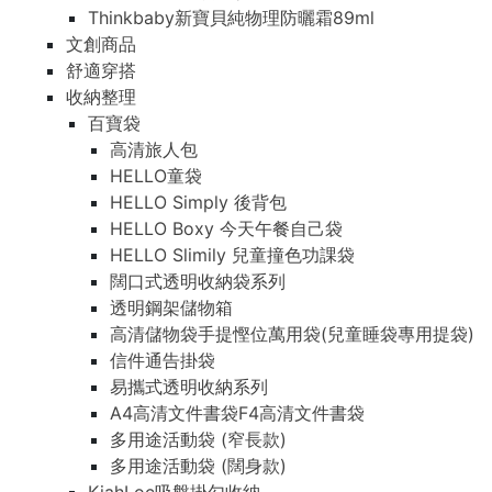
Thinkbaby新寶貝純物理防曬霜89ml
文創商品
舒適穿搭
收納整理
百寶袋
高清旅人包
HELLO童袋
HELLO Simply 後背包
HELLO Boxy 今天午餐自己袋
HELLO Slimily 兒童撞色功課袋
闊口式透明收納袋系列
透明鋼架儲物箱
高清儲物袋手提慳位萬用袋(兒童睡袋專用提袋)
信件通告掛袋
易攜式透明收納系列
A4高清文件書袋F4高清文件書袋
多用途活動袋 (窄長款)
多用途活動袋 (闊身款)