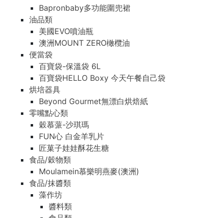
Bapronbaby多功能圍兜裙
油品類
美國EVO噴油瓶
澳洲MOUNT ZERO橄欖油
便當袋
百寶袋-保溫袋 6L
百寶袋HELLO Boxy 今天午餐自己袋
烘培器具
Beyond Gourmet無漂白烘焙紙
零嘴點心類
穀慕蒎-沙琪瑪
FUN心 白金羊乳片
匠菓子娃娃酥花生糖
食品/穀物類
Moulamein慕樂明燕麥(澳洲)
食品/抹醬類
藻作坊
醬料類