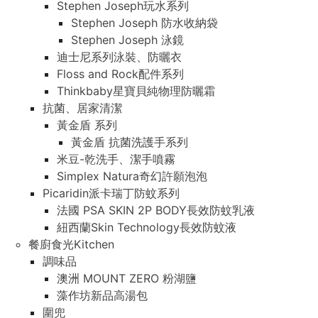
Stephen Joseph玩水系列
Stephen Joseph 防水收納袋
Stephen Joseph 泳鏡
迪士尼系列泳裝、防曬衣
Floss and Rock配件系列
Thinkbaby星寶貝純物理防曬霜
抗菌、居家清潔
黃金盾 系列
黃金盾 抗菌洗護手系列
米豆-乾洗手、潔手噴霧
Simplex Natura奇幻許願泡泡
Picaridin派卡瑞丁防蚊系列
法國 PSA SKIN 2P BODY長效防蚊乳液
紐西蘭Skin Technology長效防蚊液
餐廚食光Kitchen
調味品
澳洲 MOUNT ZERO 粉湖鹽
藻作坊新品高湯包
圍兜