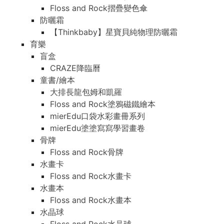
Floss and Rock摺疊變色傘
防曬霜
【Thinkbaby】星寶貝純物理防曬霜
育樂
盲盒
CRAZE降臨曆
童書/繪本
大排長龍包姆和凱羅
Floss and Rock塗鴉磁鐵繪本
mierEdu口袋水彩畫冊系列
mierEdu塗塗寫寫學習畫卷
骨牌
Floss and Rock骨牌
水畫卡
Floss and Rock水畫卡
水畫本
Floss and Rock水畫本
水晶球