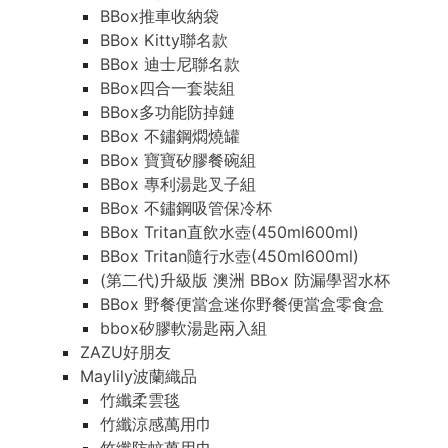
BBox推車收納袋
BBox Kitty聯名款
BBox 迪士尼聯名款
BBox四合一套裝組
BBox多功能防掉鏈
BBox 不鏽鋼燜燒罐
BBox 寶寶矽膠餐碗組
BBox 專利湯匙叉子組
BBox 不鏽鋼吸管保冷杯
BBox Tritan直飲水壺(450ml600ml)
BBox Tritan隨行水壺(450ml600ml)
(第二代)升級版 澳洲 BBox 防漏學習水杯
BBox 野餐便當盒迷你野餐便當盒零食盒
bbox矽膠軟湯匙兩入組
ZAZU好朋友
Maylily波蘭織品
竹纖柔雲毯
竹纖涼感萬用巾