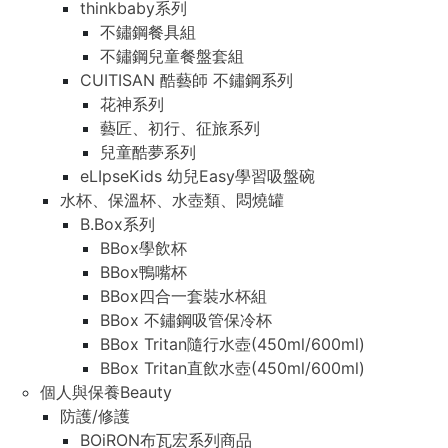
thinkbaby系列
不鏽鋼餐具組
不鏽鋼兒童餐盤套組
CUITISAN 酷藝師 不鏽鋼系列
花神系列
藝匠、初行、征旅系列
兒童酷夢系列
eLIpseKids 幼兒Easy學習吸盤碗
水杯、保溫杯、水壺類、悶燒罐
B.Box系列
BBox學飲杯
BBox鴨嘴杯
BBox四合一套裝水杯組
BBox 不鏽鋼吸管保冷杯
BBox Tritan隨行水壺(450ml/600ml)
BBox Tritan直飲水壺(450ml/600ml)
個人與保養Beauty
防護/修護
BOiRON布瓦宏系列商品