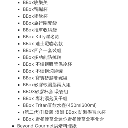
BBox咬樂美
BBox鴨嘴杯
BBox學飲杯
BBox旅行圍兜袋
BBox推車收納袋
BBox Kitty聯名款
BBox 迪士尼聯名款
BBox四合一套裝組
BBox多功能防掉鏈
BBox 不鏽鋼吸管保冷杯
BBox 不鏽鋼燜燒罐
BBox 寶寶矽膠餐碗組
BBox矽膠軟湯匙兩入組
BBOX矽膠杯套 吸管組
BBox 專利湯匙叉子組
BBox Tritan直飲水壺(450ml600ml)
(第二代)升級版 澳洲 BBox 防漏學習水杯
BBox 野餐便當盒迷你野餐便當盒零食盒
Beyond Gourmet烘焙料理紙