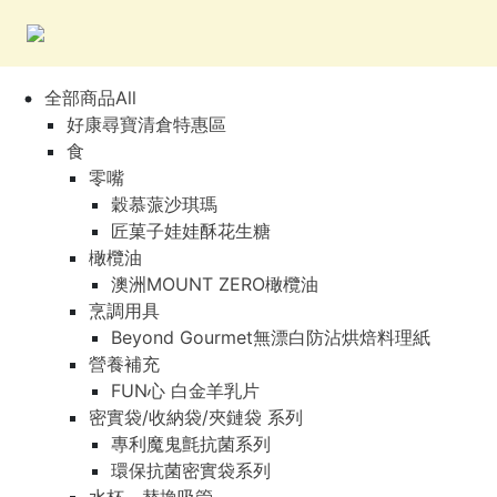
全部商品All
好康尋寶清倉特惠區
食
零嘴
穀慕蒎沙琪瑪
匠菓子娃娃酥花生糖
橄欖油
澳洲MOUNT ZERO橄欖油
烹調用具
Beyond Gourmet無漂白防沾烘焙料理紙
營養補充
FUN心 白金羊乳片
密實袋/收納袋/夾鏈袋 系列
專利魔鬼氈抗菌系列
環保抗菌密實袋系列