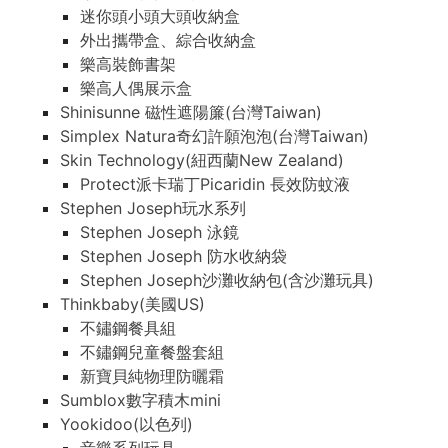
迷你頭小頭大頭收納盒
外出攜帶盒、綜合收納盒
樂高裝飾書架
樂高人偶展示盒
Shinisunne 磁性遮陽簾(台灣Taiwan)
Simplex Natura奇幻許願泡泡(台灣Taiwan)
Skin Technology(紐西蘭New Zealand)
Protect派卡瑞丁Picaridin 長效防蚊液
Stephen Joseph玩水系列
Stephen Joseph 泳鏡
Stephen Joseph 防水收納袋
Stephen Joseph沙灘收納包(含沙灘玩具)
Thinkbaby(美國US)
不鏽鋼餐具組
不鏽鋼兒童餐盤套組
新寶貝純物理防曬霜
Sumblox數字積木mini
Yookidoo(以色列)