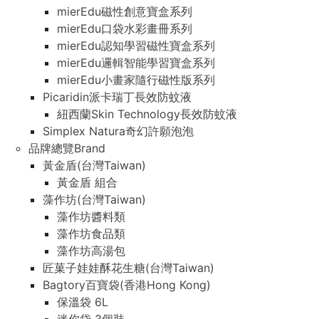
mierEdu磁性創意寶盒系列
mierEdu口袋水彩畫冊系列
mierEdu認知學習磁性寶盒系列
mierEdu邏輯智能學習寶盒系列
mierEdu小畫家隨行磁性版系列
Picaridin派卡瑞丁長效防蚊液
紐西蘭Skin Technology長效防蚊液
Simplex Natura奇幻許願泡泡
品牌總覽Brand
黃金盾(台灣Taiwan)
黃金盾 組合
藻作坊(台灣Taiwan)
藻作坊醬料類
藻作坊食品類
藻作坊高湯包
匠菓子娃娃酥花生糖(台灣Taiwan)
Bagtory百寶袋(香港Hong Kong)
保溫袋 6L