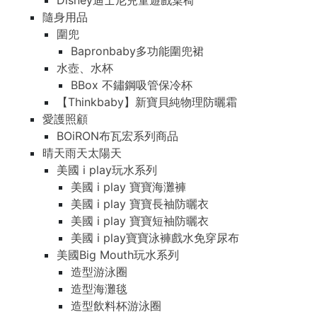
Disney迪士尼兒童遊戲桌椅
隨身用品
圍兜
Bapronbaby多功能圍兜裙
水壺、水杯
BBox 不鏽鋼吸管保冷杯
【Thinkbaby】新寶貝純物理防曬霜
愛護照顧
BOiRON布瓦宏系列商品
晴天雨天太陽天
美國 i play玩水系列
美國 i play 寶寶海灘褲
美國 i play 寶寶長袖防曬衣
美國 i play 寶寶短袖防曬衣
美國 i play寶寶泳褲戲水免穿尿布
美國Big Mouth玩水系列
造型游泳圈
造型海灘毯
造型飲料杯游泳圈