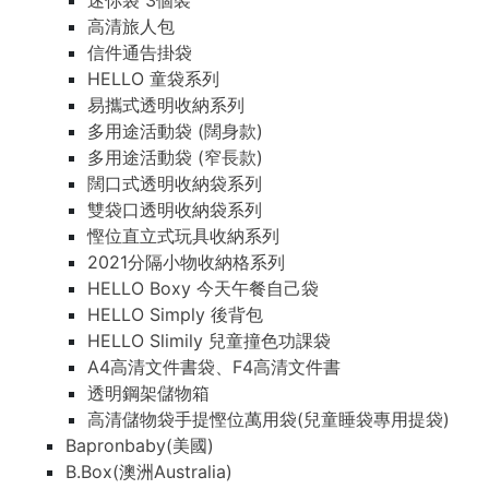
迷你袋 3個裝
高清旅人包
信件通告掛袋
HELLO 童袋系列
易攜式透明收納系列
多用途活動袋 (闊身款)
多用途活動袋 (窄長款)
闊口式透明收納袋系列
雙袋口透明收納袋系列
慳位直立式玩具收納系列
2021分隔小物收納格系列
HELLO Boxy 今天午餐自己袋
HELLO Simply 後背包
HELLO Slimily 兒童撞色功課袋
A4高清文件書袋、F4高清文件書
透明鋼架儲物箱
高清儲物袋手提慳位萬用袋(兒童睡袋專用提袋)
Bapronbaby(美國)
B.Box(澳洲Australia)