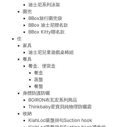
迪士尼系列泳裝
圍兜
BBox旅行圍兜袋
BBox 迪士尼聯名款
BBox Kitty聯名款
住
家具
迪士尼兒童遊戲桌椅組
餐具
餐盒、便當盒
餐盒
蒸盤
餐盤
身體防護防曬
BOiRON布瓦宏系列商品
Thinkbaby星寶貝純物理防曬霜
收納
KiahLoc吸盤掛勾Suction hook