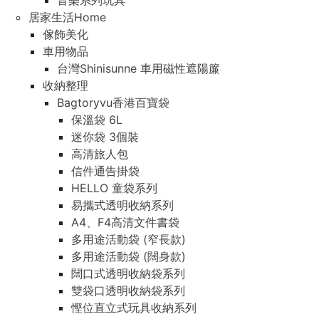
音樂系列玩具
居家生活Home
傢飾美化
車用物品
台灣Shinisunne 車用磁性遮陽簾
收納整理
Bagtoryvu香港百寶袋
保溫袋 6L
迷你袋 3個裝
高清旅人包
信件通告掛袋
HELLO 童袋系列
易攜式透明收納系列
A4、F4高清文件書袋
多用途活動袋 (窄長款)
多用途活動袋 (闊身款)
闊口式透明收納袋系列
雙袋口透明收納袋系列
慳位直立式玩具收納系列