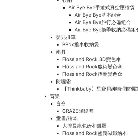
收納
Air Bye Bye手捲式真空壓縮袋
Air Bye Bye基本組合
Air Bye Bye旅行必備組合
Air Bye Bye換季收納必
嬰兒推車
BBox推車收納袋
雨具
Floss and Rock 3D變色傘
Floss and Rock魔術變色傘
Floss and Rock摺疊變色傘
防曬霜
【Thinkbaby】星寶貝純物理防曬
育樂
盲盒
CRAZE降臨曆
童書/繪本
大排長龍包姆和凱羅
Floss and Rock塗鴉磁鐵繪本