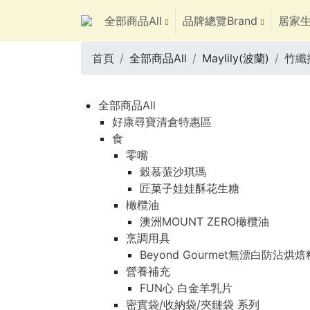
全部商品All
品牌總覽Brand
居家生
首頁
全部商品All
Maylily(波蘭)
竹纖
全部商品All
好康尋寶清倉特惠區
食
零嘴
穀慕蒎沙琪瑪
匠菓子娃娃酥花生糖
橄欖油
澳洲MOUNT ZERO橄欖油
烹調用具
Beyond Gourmet無漂白防沾烘
營養補充
FUN心 白金羊乳片
密實袋/收納袋/夾鏈袋 系列