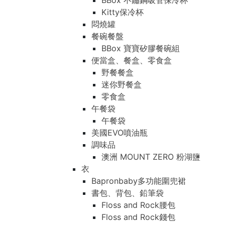
BBox 不鏽鋼吸管保冷杯
Kitty保冷杯
悶燒罐
餐碗餐盤
BBox 寶寶矽膠餐碗組
便當盒、餐盒、零食盒
野餐餐盒
迷你野餐盒
零食盒
午餐袋
午餐袋
美國EVO噴油瓶
調味品
澳洲 MOUNT ZERO 粉湖鹽
衣
Bapronbaby多功能圍兜裙
書包、背包、鉛筆袋
Floss and Rock腰包
Floss and Rock錢包