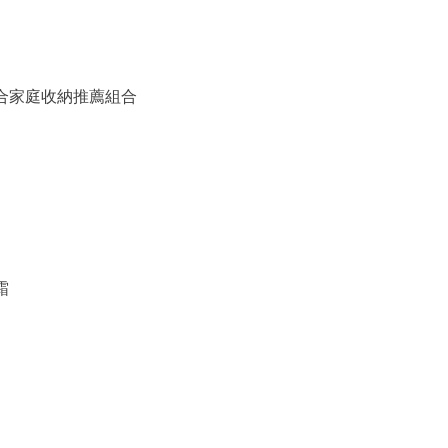
備組合家庭收納推薦組合
霜