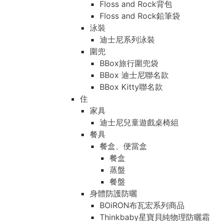
Floss and Rock背包
Floss and Rock鉛筆袋
泳裝
迪士尼系列泳裝
圍兜
BBox旅行圍兜袋
BBox 迪士尼聯名款
BBox Kitty聯名款
住
家具
迪士尼兒童遊戲桌椅組
餐具
餐盒、便當盒
餐盒
蒸盤
餐盤
身體防護防曬
BOiRON布瓦宏系列商品
Thinkbaby星寶貝純物理防曬霜