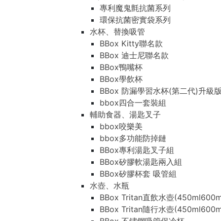
專利魔鬼氈抗菌系列
環保抗菌密實袋系列
水杯、替換吸管
BBox Kitty聯名款
BBox 迪士尼聯名款
BBox鴨嘴杯
BBox學飲杯
BBox 防漏學習水杯(第二代)升級
bbox四合一套裝組
輔助食器、湯匙叉子
bbox咬樂美
bbox多功能防掉鏈
BBox專利湯匙叉子組
BBox矽膠軟湯匙兩入組
BBox矽膠杯套 吸管組
水壺、水瓶
BBox Tritan直飲水壺(450ml600m
BBox Tritan隨行水壺(450ml600m