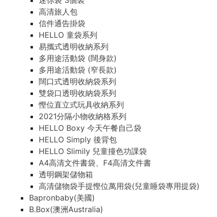
迷你袋 3個裝
高清旅人包
信件通告掛袋
HELLO 童袋系列
易攜式透明收納系列
多用途活動袋 (闊身款)
多用途活動袋 (窄長款)
闊口式透明收納袋系列
雙袋口透明收納袋系列
慳位直立式玩具收納系列
2021分隔小物收納格系列
HELLO Boxy 今天午餐自己袋
HELLO Simply 後背包
HELLO Slimily 兒童撞色功課袋
A4高清文件書袋、F4高清文件書
透明鋼架儲物箱
高清儲物袋手提慳位萬用袋(兒童睡袋專用提袋)
Bapronbaby(美國)
B.Box(澳洲Australia)