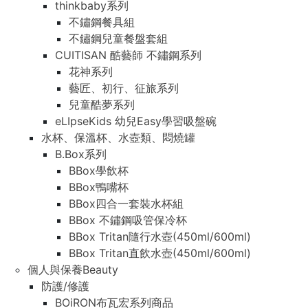
thinkbaby系列
不鏽鋼餐具組
不鏽鋼兒童餐盤套組
CUITISAN 酷藝師 不鏽鋼系列
花神系列
藝匠、初行、征旅系列
兒童酷夢系列
eLIpseKids 幼兒Easy學習吸盤碗
水杯、保溫杯、水壺類、悶燒罐
B.Box系列
BBox學飲杯
BBox鴨嘴杯
BBox四合一套裝水杯組
BBox 不鏽鋼吸管保冷杯
BBox Tritan隨行水壺(450ml/600ml)
BBox Tritan直飲水壺(450ml/600ml)
個人與保養Beauty
防護/修護
BOiRON布瓦宏系列商品