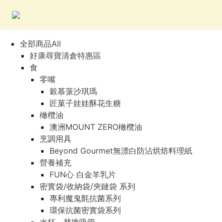
全部商品All
好康尋寶清倉特惠區
食
零嘴
穀慕蒎沙琪瑪
匠菓子娃娃酥花生糖
橄欖油
澳洲MOUNT ZERO橄欖油
烹調用具
Beyond Gourmet無漂白防沾烘焙料理紙
營養補充
FUN心 白金羊乳片
密實袋/收納袋/夾鏈袋 系列
專利魔鬼氈抗菌系列
環保抗菌密實袋系列