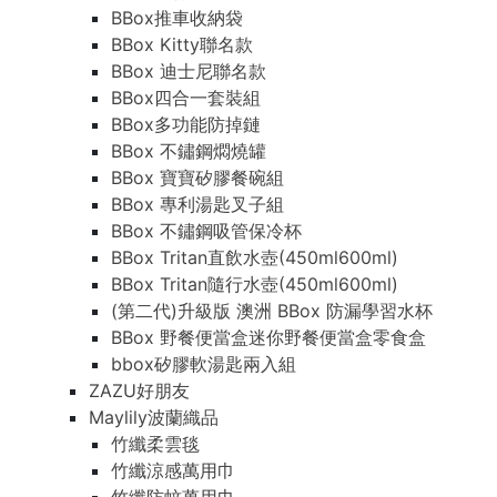
BBox推車收納袋
BBox Kitty聯名款
BBox 迪士尼聯名款
BBox四合一套裝組
BBox多功能防掉鏈
BBox 不鏽鋼燜燒罐
BBox 寶寶矽膠餐碗組
BBox 專利湯匙叉子組
BBox 不鏽鋼吸管保冷杯
BBox Tritan直飲水壺(450ml600ml)
BBox Tritan隨行水壺(450ml600ml)
(第二代)升級版 澳洲 BBox 防漏學習水杯
BBox 野餐便當盒迷你野餐便當盒零食盒
bbox矽膠軟湯匙兩入組
ZAZU好朋友
Maylily波蘭織品
竹纖柔雲毯
竹纖涼感萬用巾