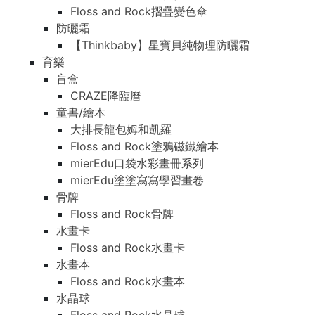
Floss and Rock摺疊變色傘
防曬霜
【Thinkbaby】星寶貝純物理防曬霜
育樂
盲盒
CRAZE降臨曆
童書/繪本
大排長龍包姆和凱羅
Floss and Rock塗鴉磁鐵繪本
mierEdu口袋水彩畫冊系列
mierEdu塗塗寫寫學習畫卷
骨牌
Floss and Rock骨牌
水畫卡
Floss and Rock水畫卡
水畫本
Floss and Rock水畫本
水晶球