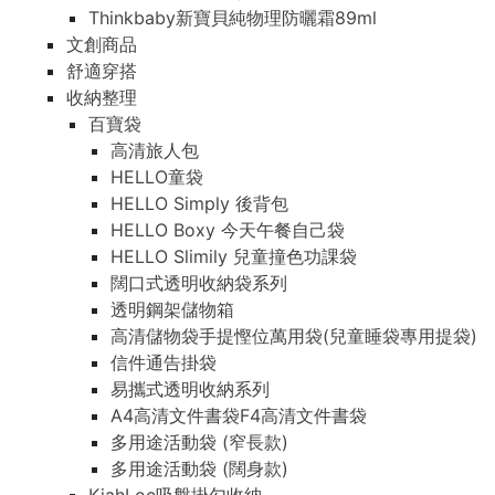
Thinkbaby新寶貝純物理防曬霜89ml
文創商品
舒適穿搭
收納整理
百寶袋
高清旅人包
HELLO童袋
HELLO Simply 後背包
HELLO Boxy 今天午餐自己袋
HELLO Slimily 兒童撞色功課袋
闊口式透明收納袋系列
透明鋼架儲物箱
高清儲物袋手提慳位萬用袋(兒童睡袋專用提袋)
信件通告掛袋
易攜式透明收納系列
A4高清文件書袋F4高清文件書袋
多用途活動袋 (窄長款)
多用途活動袋 (闊身款)