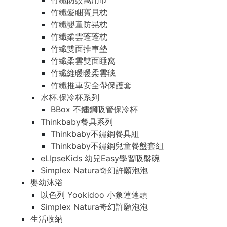
竹纖防蚊萬用巾
竹纖愛睏寶貝枕
竹纖嬰童防晃枕
竹纖柔雲蓬蓬枕
竹纖雙面推車墊
竹纖柔雲雙面睡窩
竹纖維暖暖柔雲毯
竹纖推車安全帶保護套
水杯.保冷杯系列
BBox 不鏽鋼吸管保冷杯
Thinkbaby餐具系列
Thinkbaby不鏽鋼餐具組
Thinkbaby不鏽鋼兒童餐盤套組
eLIpseKids 幼兒Easy學習吸盤碗
Simplex Natura奇幻許願泡泡
嬰幼沐浴
以色列 Yookidoo 小象蓮蓬頭
Simplex Natura奇幻許願泡泡
生活收納