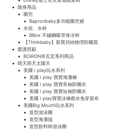
Disney迪士尼兒童遊戲桌椅
隨身用品
圍兜
Bapronbaby多功能圍兜裙
水壺、水杯
BBox 不鏽鋼吸管保冷杯
【Thinkbaby】新寶貝純物理防曬霜
愛護照顧
BOiRON布瓦宏系列商品
晴天雨天太陽天
美國 i play玩水系列
美國 i play 寶寶海灘褲
美國 i play 寶寶長袖防曬衣
美國 i play 寶寶短袖防曬衣
美國 i play寶寶泳褲戲水免穿尿布
美國Big Mouth玩水系列
造型游泳圈
造型海灘毯
造型飲料杯游泳圈