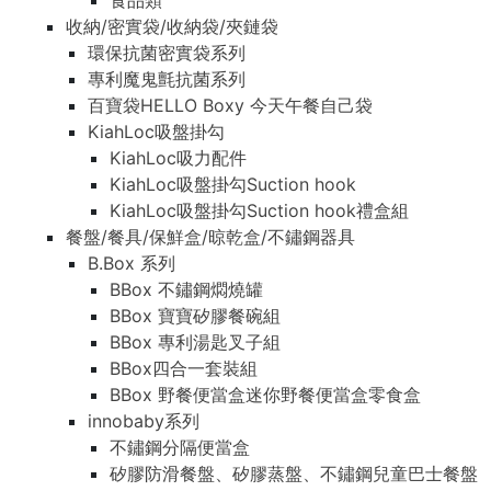
食品類
收納/密實袋/收納袋/夾鏈袋
環保抗菌密實袋系列
專利魔鬼氈抗菌系列
百寶袋HELLO Boxy 今天午餐自己袋
KiahLoc吸盤掛勾
KiahLoc吸力配件
KiahLoc吸盤掛勾Suction hook
KiahLoc吸盤掛勾Suction hook禮盒組
餐盤/餐具/保鮮盒/晾乾盒/不鏽鋼器具
B.Box 系列
BBox 不鏽鋼燜燒罐
BBox 寶寶矽膠餐碗組
BBox 專利湯匙叉子組
BBox四合一套裝組
BBox 野餐便當盒迷你野餐便當盒零食盒
innobaby系列
不鏽鋼分隔便當盒
矽膠防滑餐盤、矽膠蒸盤、不鏽鋼兒童巴士餐盤