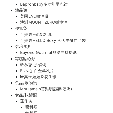
Bapronbaby多功能圍兜裙
油品類
美國EVO噴油瓶
澳洲MOUNT ZERO橄欖油
便當袋
百寶袋-保溫袋 6L
百寶袋HELLO Boxy 今天午餐自己袋
烘培器具
Beyond Gourmet無漂白烘焙紙
零嘴點心類
穀慕蒎-沙琪瑪
FUN心 白金羊乳片
匠菓子娃娃酥花生糖
食品/穀物類
Moulamein慕樂明燕麥(澳洲)
食品/抹醬類
藻作坊
醬料類