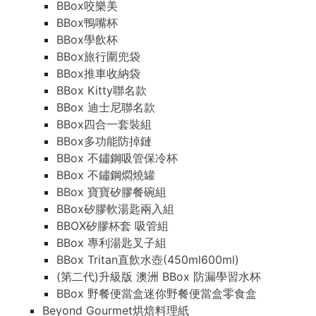
BBox咬樂美
BBox鴨嘴杯
BBox學飲杯
BBox旅行圍兜袋
BBox推車收納袋
BBox Kitty聯名款
BBox 迪士尼聯名款
BBox四合一套裝組
BBox多功能防掉鏈
BBox 不鏽鋼吸管保冷杯
BBox 不鏽鋼燜燒罐
BBox 寶寶矽膠餐碗組
BBox矽膠軟湯匙兩入組
BBOX矽膠杯套 吸管組
BBox 專利湯匙叉子組
BBox Tritan直飲水壺(450ml600ml)
(第二代)升級版 澳洲 BBox 防漏學習水杯
BBox 野餐便當盒迷你野餐便當盒零食盒
Beyond Gourmet烘焙料理紙