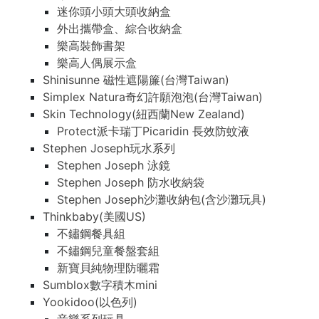
迷你頭小頭大頭收納盒
外出攜帶盒、綜合收納盒
樂高裝飾書架
樂高人偶展示盒
Shinisunne 磁性遮陽簾(台灣Taiwan)
Simplex Natura奇幻許願泡泡(台灣Taiwan)
Skin Technology(紐西蘭New Zealand)
Protect派卡瑞丁Picaridin 長效防蚊液
Stephen Joseph玩水系列
Stephen Joseph 泳鏡
Stephen Joseph 防水收納袋
Stephen Joseph沙灘收納包(含沙灘玩具)
Thinkbaby(美國US)
不鏽鋼餐具組
不鏽鋼兒童餐盤套組
新寶貝純物理防曬霜
Sumblox數字積木mini
Yookidoo(以色列)