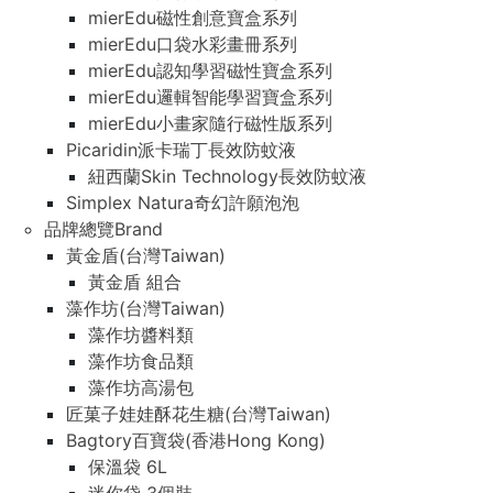
mierEdu磁性創意寶盒系列
mierEdu口袋水彩畫冊系列
mierEdu認知學習磁性寶盒系列
mierEdu邏輯智能學習寶盒系列
mierEdu小畫家隨行磁性版系列
Picaridin派卡瑞丁長效防蚊液
紐西蘭Skin Technology長效防蚊液
Simplex Natura奇幻許願泡泡
品牌總覽Brand
黃金盾(台灣Taiwan)
黃金盾 組合
藻作坊(台灣Taiwan)
藻作坊醬料類
藻作坊食品類
藻作坊高湯包
匠菓子娃娃酥花生糖(台灣Taiwan)
Bagtory百寶袋(香港Hong Kong)
保溫袋 6L