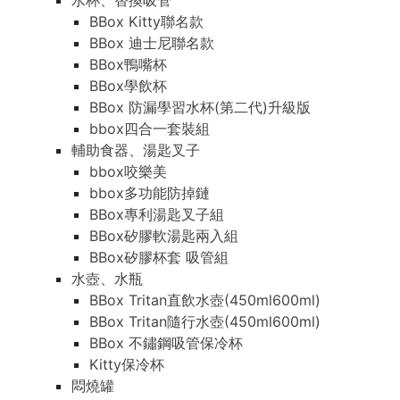
水杯、替換吸管
BBox Kitty聯名款
BBox 迪士尼聯名款
BBox鴨嘴杯
BBox學飲杯
BBox 防漏學習水杯(第二代)升級版
bbox四合一套裝組
輔助食器、湯匙叉子
bbox咬樂美
bbox多功能防掉鏈
BBox專利湯匙叉子組
BBox矽膠軟湯匙兩入組
BBox矽膠杯套 吸管組
水壺、水瓶
BBox Tritan直飲水壺(450ml600ml)
BBox Tritan隨行水壺(450ml600ml)
BBox 不鏽鋼吸管保冷杯
Kitty保冷杯
悶燒罐