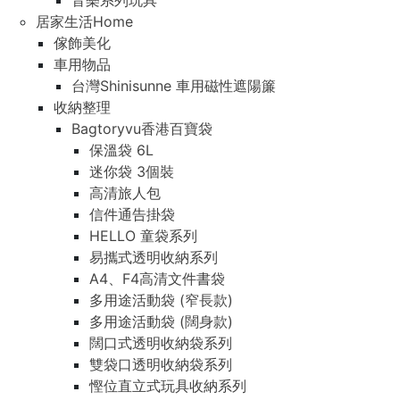
音樂系列玩具
居家生活Home
傢飾美化
車用物品
台灣Shinisunne 車用磁性遮陽簾
收納整理
Bagtoryvu香港百寶袋
保溫袋 6L
迷你袋 3個裝
高清旅人包
信件通告掛袋
HELLO 童袋系列
易攜式透明收納系列
A4、F4高清文件書袋
多用途活動袋 (窄長款)
多用途活動袋 (闊身款)
闊口式透明收納袋系列
雙袋口透明收納袋系列
慳位直立式玩具收納系列