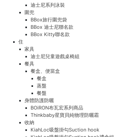
迪士尼系列泳裝
圍兜
BBox旅行圍兜袋
BBox 迪士尼聯名款
BBox Kitty聯名款
住
家具
迪士尼兒童遊戲桌椅組
餐具
餐盒、便當盒
餐盒
蒸盤
餐盤
身體防護防曬
BOiRON布瓦宏系列商品
Thinkbaby星寶貝純物理防曬霜
收納
KiahLoc吸盤掛勾Suction hook