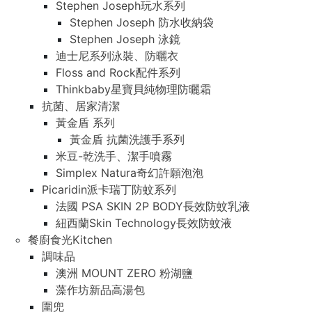
Stephen Joseph玩水系列
Stephen Joseph 防水收納袋
Stephen Joseph 泳鏡
迪士尼系列泳裝、防曬衣
Floss and Rock配件系列
Thinkbaby星寶貝純物理防曬霜
抗菌、居家清潔
黃金盾 系列
黃金盾 抗菌洗護手系列
米豆-乾洗手、潔手噴霧
Simplex Natura奇幻許願泡泡
Picaridin派卡瑞丁防蚊系列
法國 PSA SKIN 2P BODY長效防蚊乳液
紐西蘭Skin Technology長效防蚊液
餐廚食光Kitchen
調味品
澳洲 MOUNT ZERO 粉湖鹽
藻作坊新品高湯包
圍兜