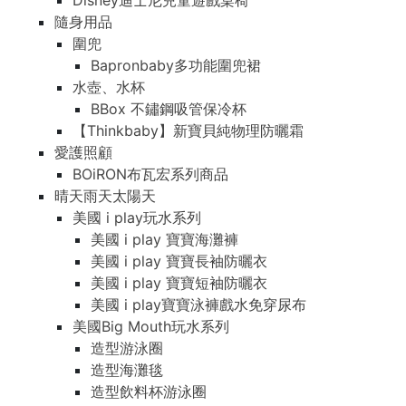
Disney迪士尼兒童遊戲桌椅
隨身用品
圍兜
Bapronbaby多功能圍兜裙
水壺、水杯
BBox 不鏽鋼吸管保冷杯
【Thinkbaby】新寶貝純物理防曬霜
愛護照顧
BOiRON布瓦宏系列商品
晴天雨天太陽天
美國 i play玩水系列
美國 i play 寶寶海灘褲
美國 i play 寶寶長袖防曬衣
美國 i play 寶寶短袖防曬衣
美國 i play寶寶泳褲戲水免穿尿布
美國Big Mouth玩水系列
造型游泳圈
造型海灘毯
造型飲料杯游泳圈