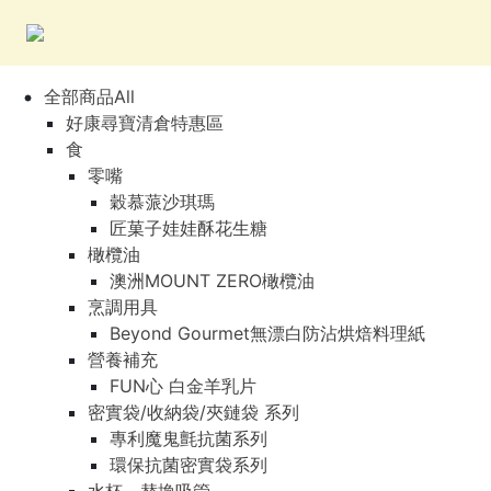
全部商品All
好康尋寶清倉特惠區
食
零嘴
穀慕蒎沙琪瑪
匠菓子娃娃酥花生糖
橄欖油
澳洲MOUNT ZERO橄欖油
烹調用具
Beyond Gourmet無漂白防沾烘焙料理紙
營養補充
FUN心 白金羊乳片
密實袋/收納袋/夾鏈袋 系列
專利魔鬼氈抗菌系列
環保抗菌密實袋系列