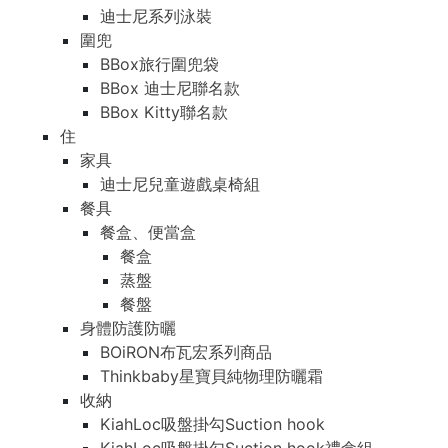
迪士尼系列泳裝
圍兜
BBox旅行圍兜袋
BBox 迪士尼聯名款
BBox Kitty聯名款
住
家具
迪士尼兒童遊戲桌椅組
餐具
餐盒、便當盒
餐盒
蒸盤
餐盤
身體防護防曬
BOiRON布瓦宏系列商品
Thinkbaby星寶貝純物理防曬霜
收納
KiahLoc吸盤掛勾Suction hook