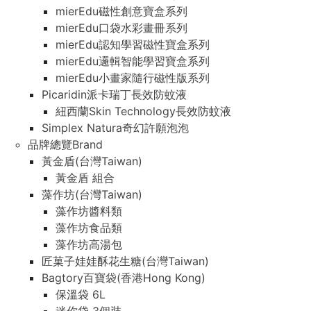
mierEdu磁性創意寶盒系列
mierEdu口袋水彩畫冊系列
mierEdu認知學習磁性寶盒系列
mierEdu邏輯智能學習寶盒系列
mierEdu小畫家隨行磁性版系列
Picaridin派卡瑞丁長效防蚊液
紐西蘭Skin Technology長效防蚊液
Simplex Natura奇幻許願泡泡
品牌總覽Brand
黃金盾(台灣Taiwan)
黃金盾 組合
藻作坊(台灣Taiwan)
藻作坊醬料類
藻作坊食品類
藻作坊高湯包
匠菓子娃娃酥花生糖(台灣Taiwan)
Bagtory百寶袋(香港Hong Kong)
保溫袋 6L