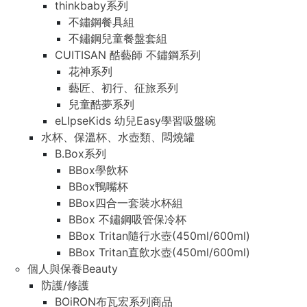
thinkbaby系列
不鏽鋼餐具組
不鏽鋼兒童餐盤套組
CUITISAN 酷藝師 不鏽鋼系列
花神系列
藝匠、初行、征旅系列
兒童酷夢系列
eLIpseKids 幼兒Easy學習吸盤碗
水杯、保溫杯、水壺類、悶燒罐
B.Box系列
BBox學飲杯
BBox鴨嘴杯
BBox四合一套裝水杯組
BBox 不鏽鋼吸管保冷杯
BBox Tritan隨行水壺(450ml/600ml)
BBox Tritan直飲水壺(450ml/600ml)
個人與保養Beauty
防護/修護
BOiRON布瓦宏系列商品