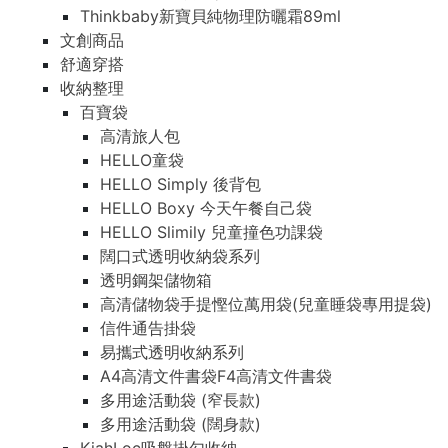
Thinkbaby新寶貝純物理防曬霜89ml
文創商品
舒適穿搭
收納整理
百寶袋
高清旅人包
HELLO童袋
HELLO Simply 後背包
HELLO Boxy 今天午餐自己袋
HELLO Slimily 兒童撞色功課袋
闊口式透明收納袋系列
透明鋼架儲物箱
高清儲物袋手提慳位萬用袋(兒童睡袋專用提袋)
信件通告掛袋
易攜式透明收納系列
A4高清文件書袋F4高清文件書袋
多用途活動袋 (窄長款)
多用途活動袋 (闊身款)