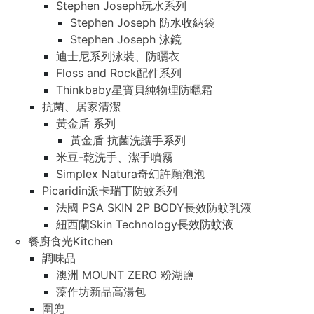
Stephen Joseph玩水系列
Stephen Joseph 防水收納袋
Stephen Joseph 泳鏡
迪士尼系列泳裝、防曬衣
Floss and Rock配件系列
Thinkbaby星寶貝純物理防曬霜
抗菌、居家清潔
黃金盾 系列
黃金盾 抗菌洗護手系列
米豆-乾洗手、潔手噴霧
Simplex Natura奇幻許願泡泡
Picaridin派卡瑞丁防蚊系列
法國 PSA SKIN 2P BODY長效防蚊乳液
紐西蘭Skin Technology長效防蚊液
餐廚食光Kitchen
調味品
澳洲 MOUNT ZERO 粉湖鹽
藻作坊新品高湯包
圍兜