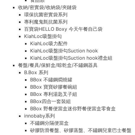
食品類
收納/密實袋/收納袋/夾鏈袋
環保抗菌密實袋系列
專利魔鬼氈抗菌系列
百寶袋HELLO Boxy 今天午餐自己袋
KiahLoc吸盤掛勾
KiahLoc吸力配件
KiahLoc吸盤掛勾Suction hook
KiahLoc吸盤掛勾Suction hook禮盒組
餐盤/餐具/保鮮盒/晾乾盒/不鏽鋼器具
B.Box 系列
BBox 不鏽鋼燜燒罐
BBox 寶寶矽膠餐碗組
BBox 專利湯匙叉子組
BBox四合一套裝組
BBox 野餐便當盒迷你野餐便當盒零食盒
innobaby系列
不鏽鋼分隔便當盒
矽膠防滑餐盤、矽膠蒸盤、不鏽鋼兒童巴士餐盤