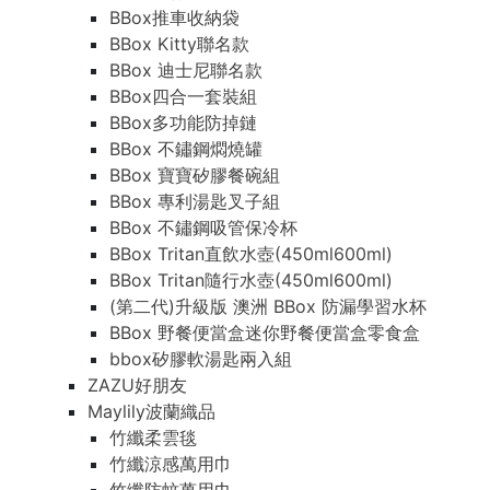
BBox推車收納袋
BBox Kitty聯名款
BBox 迪士尼聯名款
BBox四合一套裝組
BBox多功能防掉鏈
BBox 不鏽鋼燜燒罐
BBox 寶寶矽膠餐碗組
BBox 專利湯匙叉子組
BBox 不鏽鋼吸管保冷杯
BBox Tritan直飲水壺(450ml600ml)
BBox Tritan隨行水壺(450ml600ml)
(第二代)升級版 澳洲 BBox 防漏學習水杯
BBox 野餐便當盒迷你野餐便當盒零食盒
bbox矽膠軟湯匙兩入組
ZAZU好朋友
Maylily波蘭織品
竹纖柔雲毯
竹纖涼感萬用巾