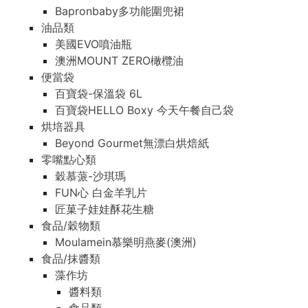
Bapronbaby多功能圍兜裙
油品類
美國EVO噴油瓶
澳洲MOUNT ZERO橄欖油
便當袋
百寶袋-保溫袋 6L
百寶袋HELLO Boxy 今天午餐自己袋
烘培器具
Beyond Gourmet無漂白烘焙紙
零嘴點心類
穀慕蒎-沙琪瑪
FUN心 白金羊乳片
匠菓子娃娃酥花生糖
食品/穀物類
Moulamein慕樂明燕麥(澳洲)
食品/抹醬類
藻作坊
醬料類