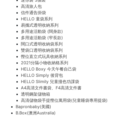
迷你袋 3個裝
高清旅人包
信件通告掛袋
HELLO 童袋系列
易攜式透明收納系列
多用途活動袋 (闊身款)
多用途活動袋 (窄長款)
闊口式透明收納袋系列
雙袋口透明收納袋系列
慳位直立式玩具收納系列
2021分隔小物收納格系列
HELLO Boxy 今天午餐自己袋
HELLO Simply 後背包
HELLO Slimily 兒童撞色功課袋
A4高清文件書袋、F4高清文件書
透明鋼架儲物箱
高清儲物袋手提慳位萬用袋(兒童睡袋專用提袋)
Bapronbaby(美國)
B.Box(澳洲Australia)