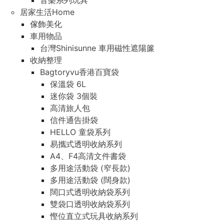
音樂系列玩具
居家生活Home
傢飾美化
車用物品
台灣Shinisunne 車用磁性遮陽簾
收納整理
Bagtoryvu香港百寶袋
保溫袋 6L
迷你袋 3個裝
高清旅人包
信件通告掛袋
HELLO 童袋系列
易攜式透明收納系列
A4、F4高清文件書袋
多用途活動袋 (窄長款)
多用途活動袋 (闊身款)
闊口式透明收納袋系列
雙袋口透明收納袋系列
慳位直立式玩具收納系列