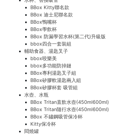
水杯、替換吸管
BBox Kitty聯名款
BBox 迪士尼聯名款
BBox鴨嘴杯
BBox學飲杯
BBox 防漏學習水杯(第二代)升級版
bbox四合一套裝組
輔助食器、湯匙叉子
bbox咬樂美
bbox多功能防掉鏈
BBox專利湯匙叉子組
BBox矽膠軟湯匙兩入組
BBox矽膠杯套 吸管組
水壺、水瓶
BBox Tritan直飲水壺(450ml600ml)
BBox Tritan隨行水壺(450ml600ml)
BBox 不鏽鋼吸管保冷杯
Kitty保冷杯
悶燒罐