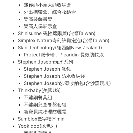
迷你頭小頭大頭收納盒
外出攜帶盒、綜合收納盒
樂高裝飾書架
樂高人偶展示盒
Shinisunne 磁性遮陽簾(台灣Taiwan)
Simplex Natura奇幻許願泡泡(台灣Taiwan)
Skin Technology(紐西蘭New Zealand)
Protect派卡瑞丁Picaridin 長效防蚊液
Stephen Joseph玩水系列
Stephen Joseph 泳鏡
Stephen Joseph 防水收納袋
Stephen Joseph沙灘收納包(含沙灘玩具)
Thinkbaby(美國US)
不鏽鋼餐具組
不鏽鋼兒童餐盤套組
新寶貝純物理防曬霜
Sumblox數字積木mini
Yookidoo(以色列)