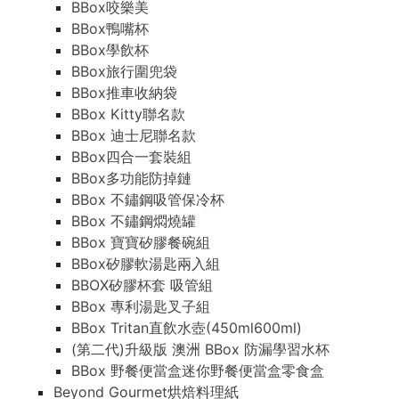
BBox咬樂美
BBox鴨嘴杯
BBox學飲杯
BBox旅行圍兜袋
BBox推車收納袋
BBox Kitty聯名款
BBox 迪士尼聯名款
BBox四合一套裝組
BBox多功能防掉鏈
BBox 不鏽鋼吸管保冷杯
BBox 不鏽鋼燜燒罐
BBox 寶寶矽膠餐碗組
BBox矽膠軟湯匙兩入組
BBOX矽膠杯套 吸管組
BBox 專利湯匙叉子組
BBox Tritan直飲水壺(450ml600ml)
(第二代)升級版 澳洲 BBox 防漏學習水杯
BBox 野餐便當盒迷你野餐便當盒零食盒
Beyond Gourmet烘焙料理紙