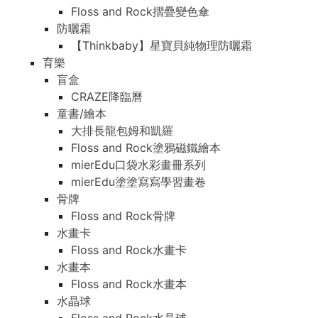
Floss and Rock摺疊變色傘
防曬霜
【Thinkbaby】星寶貝純物理防曬霜
育樂
盲盒
CRAZE降臨曆
童書/繪本
大排長龍包姆和凱羅
Floss and Rock塗鴉磁鐵繪本
mierEdu口袋水彩畫冊系列
mierEdu塗塗寫寫學習畫卷
骨牌
Floss and Rock骨牌
水畫卡
Floss and Rock水畫卡
水畫本
Floss and Rock水畫本
水晶球