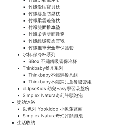
竹纖防蚊萬用巾
竹纖愛睏寶貝枕
竹纖嬰童防晃枕
竹纖柔雲蓬蓬枕
竹纖雙面推車墊
竹纖柔雲雙面睡窩
竹纖維暖暖柔雲毯
竹纖推車安全帶保護套
水杯.保冷杯系列
BBox 不鏽鋼吸管保冷杯
Thinkbaby餐具系列
Thinkbaby不鏽鋼餐具組
Thinkbaby不鏽鋼兒童餐盤套組
eLIpseKids 幼兒Easy學習吸盤碗
Simplex Natura奇幻許願泡泡
嬰幼沐浴
以色列 Yookidoo 小象蓮蓬頭
Simplex Natura奇幻許願泡泡
生活收納