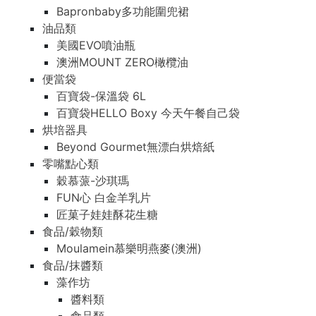
Bapronbaby多功能圍兜裙
油品類
美國EVO噴油瓶
澳洲MOUNT ZERO橄欖油
便當袋
百寶袋-保溫袋 6L
百寶袋HELLO Boxy 今天午餐自己袋
烘培器具
Beyond Gourmet無漂白烘焙紙
零嘴點心類
穀慕蒎-沙琪瑪
FUN心 白金羊乳片
匠菓子娃娃酥花生糖
食品/穀物類
Moulamein慕樂明燕麥(澳洲)
食品/抹醬類
藻作坊
醬料類