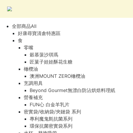
全部商品All
好康尋寶清倉特惠區
食
零嘴
穀慕蒎沙琪瑪
匠菓子娃娃酥花生糖
橄欖油
澳洲MOUNT ZERO橄欖油
烹調用具
Beyond Gourmet無漂白防沾烘焙料理紙
營養補充
FUN心 白金羊乳片
密實袋/收納袋/夾鏈袋 系列
專利魔鬼氈抗菌系列
環保抗菌密實袋系列