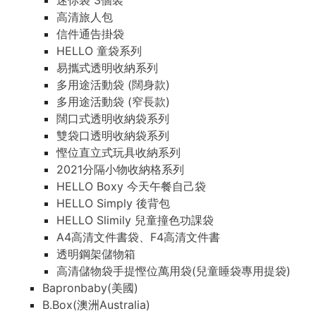
迷你袋 3個裝
高清旅人包
信件通告掛袋
HELLO 童袋系列
易攜式透明收納系列
多用途活動袋 (闊身款)
多用途活動袋 (窄長款)
闊口式透明收納袋系列
雙袋口透明收納袋系列
慳位直立式玩具收納系列
2021分隔小物收納格系列
HELLO Boxy 今天午餐自己袋
HELLO Simply 後背包
HELLO Slimily 兒童撞色功課袋
A4高清文件書袋、F4高清文件書
透明鋼架儲物箱
高清儲物袋手提慳位萬用袋(兒童睡袋專用提袋)
Bapronbaby(美國)
B.Box(澳洲Australia)