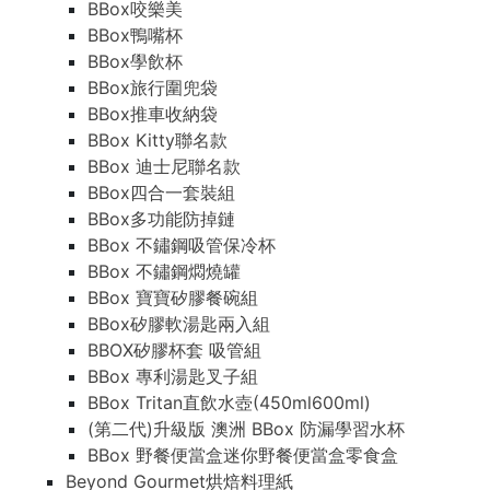
BBox咬樂美
BBox鴨嘴杯
BBox學飲杯
BBox旅行圍兜袋
BBox推車收納袋
BBox Kitty聯名款
BBox 迪士尼聯名款
BBox四合一套裝組
BBox多功能防掉鏈
BBox 不鏽鋼吸管保冷杯
BBox 不鏽鋼燜燒罐
BBox 寶寶矽膠餐碗組
BBox矽膠軟湯匙兩入組
BBOX矽膠杯套 吸管組
BBox 專利湯匙叉子組
BBox Tritan直飲水壺(450ml600ml)
(第二代)升級版 澳洲 BBox 防漏學習水杯
BBox 野餐便當盒迷你野餐便當盒零食盒
Beyond Gourmet烘焙料理紙