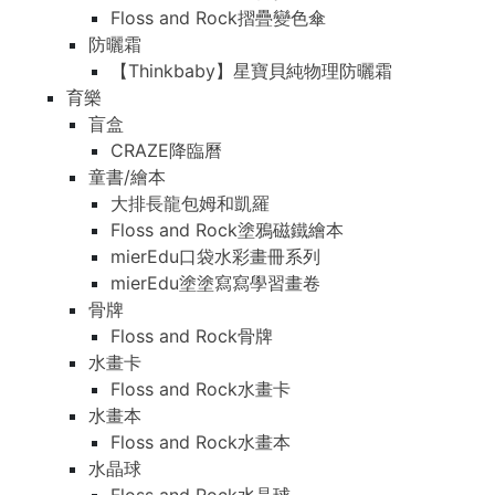
Floss and Rock摺疊變色傘
防曬霜
【Thinkbaby】星寶貝純物理防曬霜
育樂
盲盒
CRAZE降臨曆
童書/繪本
大排長龍包姆和凱羅
Floss and Rock塗鴉磁鐵繪本
mierEdu口袋水彩畫冊系列
mierEdu塗塗寫寫學習畫卷
骨牌
Floss and Rock骨牌
水畫卡
Floss and Rock水畫卡
水畫本
Floss and Rock水畫本
水晶球