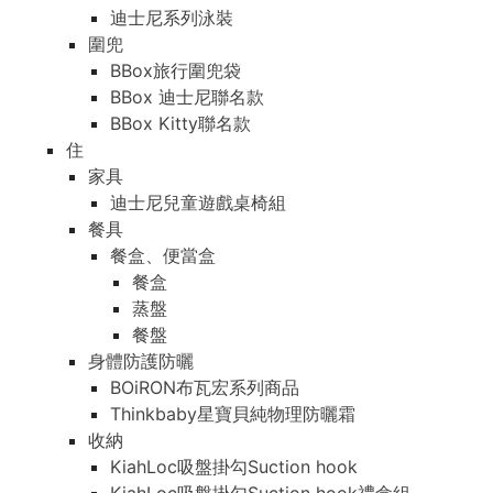
迪士尼系列泳裝
圍兜
BBox旅行圍兜袋
BBox 迪士尼聯名款
BBox Kitty聯名款
住
家具
迪士尼兒童遊戲桌椅組
餐具
餐盒、便當盒
餐盒
蒸盤
餐盤
身體防護防曬
BOiRON布瓦宏系列商品
Thinkbaby星寶貝純物理防曬霜
收納
KiahLoc吸盤掛勾Suction hook