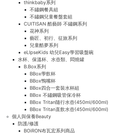
thinkbaby系列
不鏽鋼餐具組
不鏽鋼兒童餐盤套組
CUITISAN 酷藝師 不鏽鋼系列
花神系列
藝匠、初行、征旅系列
兒童酷夢系列
eLIpseKids 幼兒Easy學習吸盤碗
水杯、保溫杯、水壺類、悶燒罐
B.Box系列
BBox學飲杯
BBox鴨嘴杯
BBox四合一套裝水杯組
BBox 不鏽鋼吸管保冷杯
BBox Tritan隨行水壺(450ml/600ml)
BBox Tritan直飲水壺(450ml/600ml)
個人與保養Beauty
防護/修護
BOiRON布瓦宏系列商品