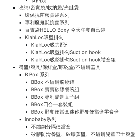
食品類
收納/密實袋/收納袋/夾鏈袋
環保抗菌密實袋系列
專利魔鬼氈抗菌系列
百寶袋HELLO Boxy 今天午餐自己袋
KiahLoc吸盤掛勾
KiahLoc吸力配件
KiahLoc吸盤掛勾Suction hook
KiahLoc吸盤掛勾Suction hook禮盒組
餐盤/餐具/保鮮盒/晾乾盒/不鏽鋼器具
B.Box 系列
BBox 不鏽鋼燜燒罐
BBox 寶寶矽膠餐碗組
BBox 專利湯匙叉子組
BBox四合一套裝組
BBox 野餐便當盒迷你野餐便當盒零食盒
innobaby系列
不鏽鋼分隔便當盒
矽膠防滑餐盤、矽膠蒸盤、不鏽鋼兒童巴士餐盤