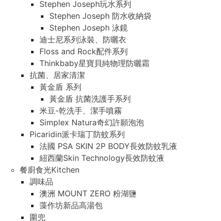
Stephen Joseph玩水系列
Stephen Joseph 防水收納袋
Stephen Joseph 泳鏡
迪士尼系列泳裝、防曬衣
Floss and Rock配件系列
Thinkbaby星寶貝純物理防曬霜
抗菌、居家清潔
黃金盾 系列
黃金盾 抗菌洗護手系列
米豆-乾洗手、潔手噴霧
Simplex Natura奇幻許願泡泡
Picaridin派卡瑞丁防蚊系列
法國 PSA SKIN 2P BODY長效防蚊乳液
紐西蘭Skin Technology長效防蚊液
餐廚食光Kitchen
調味品
澳洲 MOUNT ZERO 粉湖鹽
藻作坊新品高湯包
圍兜