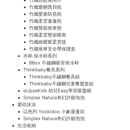
竹纖防蚊萬用巾
竹纖愛睏寶貝枕
竹纖嬰童防晃枕
竹纖柔雲蓬蓬枕
竹纖雙面推車墊
竹纖柔雲雙面睡窩
竹纖維暖暖柔雲毯
竹纖推車安全帶保護套
水杯.保冷杯系列
BBox 不鏽鋼吸管保冷杯
Thinkbaby餐具系列
Thinkbaby不鏽鋼餐具組
Thinkbaby不鏽鋼兒童餐盤套組
eLIpseKids 幼兒Easy學習吸盤碗
Simplex Natura奇幻許願泡泡
嬰幼沐浴
以色列 Yookidoo 小象蓮蓬頭
Simplex Natura奇幻許願泡泡
生活收納