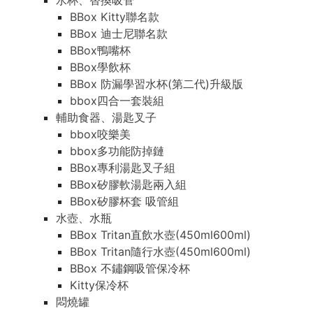
水杯、替換吸管
BBox Kitty聯名款
BBox 迪士尼聯名款
BBox鴨嘴杯
BBox學飲杯
BBox 防漏學習水杯(第二代)升級版
bbox四合一套裝組
輔助食器、湯匙叉子
bbox咬樂美
bbox多功能防掉鏈
BBox專利湯匙叉子組
BBox矽膠軟湯匙兩入組
BBox矽膠杯套 吸管組
水壺、水瓶
BBox Tritan直飲水壺(450ml600ml)
BBox Tritan隨行水壺(450ml600ml)
BBox 不鏽鋼吸管保冷杯
Kitty保冷杯
悶燒罐