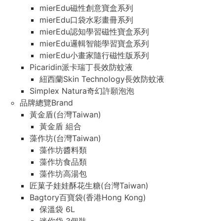
mierEdu磁性創意寶盒系列
mierEdu口袋水彩畫冊系列
mierEdu認知學習磁性寶盒系列
mierEdu邏輯智能學習寶盒系列
mierEdu小畫家隨行磁性版系列
Picaridin派卡瑞丁長效防蚊液
紐西蘭Skin Technology長效防蚊液
Simplex Natura奇幻許願泡泡
品牌總覽Brand
黃金盾(台灣Taiwan)
黃金盾 組合
藻作坊(台灣Taiwan)
藻作坊醬料類
藻作坊食品類
藻作坊高湯包
匠菓子娃娃酥花生糖(台灣Taiwan)
Bagtory百寶袋(香港Hong Kong)
保溫袋 6L