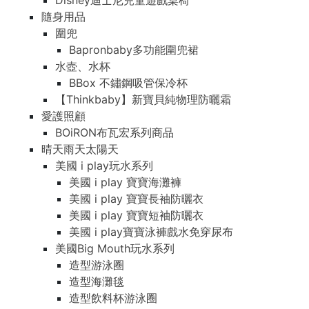
Disney迪士尼兒童遊戲桌椅
隨身用品
圍兜
Bapronbaby多功能圍兜裙
水壺、水杯
BBox 不鏽鋼吸管保冷杯
【Thinkbaby】新寶貝純物理防曬霜
愛護照顧
BOiRON布瓦宏系列商品
晴天雨天太陽天
美國 i play玩水系列
美國 i play 寶寶海灘褲
美國 i play 寶寶長袖防曬衣
美國 i play 寶寶短袖防曬衣
美國 i play寶寶泳褲戲水免穿尿布
美國Big Mouth玩水系列
造型游泳圈
造型海灘毯
造型飲料杯游泳圈