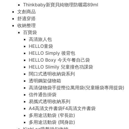
Thinkbaby新寶貝純物理防曬霜89ml
文創商品
舒適穿搭
收納整理
百寶袋
高清旅人包
HELLO童袋
HELLO Simply 後背包
HELLO Boxy 今天午餐自己袋
HELLO Slimily 兒童撞色功課袋
闊口式透明收納袋系列
透明鋼架儲物箱
高清儲物袋手提慳位萬用袋(兒童睡袋專用提袋)
信件通告掛袋
易攜式透明收納系列
A4高清文件書袋F4高清文件書袋
多用途活動袋 (窄長款)
多用途活動袋 (闊身款)