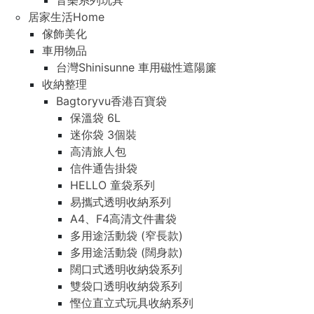
音樂系列玩具
居家生活Home
傢飾美化
車用物品
台灣Shinisunne 車用磁性遮陽簾
收納整理
Bagtoryvu香港百寶袋
保溫袋 6L
迷你袋 3個裝
高清旅人包
信件通告掛袋
HELLO 童袋系列
易攜式透明收納系列
A4、F4高清文件書袋
多用途活動袋 (窄長款)
多用途活動袋 (闊身款)
闊口式透明收納袋系列
雙袋口透明收納袋系列
慳位直立式玩具收納系列