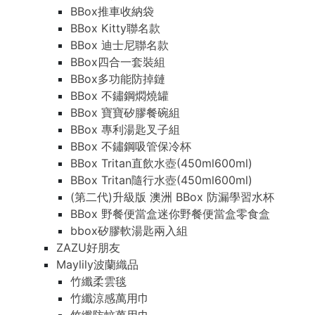
BBox推車收納袋
BBox Kitty聯名款
BBox 迪士尼聯名款
BBox四合一套裝組
BBox多功能防掉鏈
BBox 不鏽鋼燜燒罐
BBox 寶寶矽膠餐碗組
BBox 專利湯匙叉子組
BBox 不鏽鋼吸管保冷杯
BBox Tritan直飲水壺(450ml600ml)
BBox Tritan隨行水壺(450ml600ml)
(第二代)升級版 澳洲 BBox 防漏學習水杯
BBox 野餐便當盒迷你野餐便當盒零食盒
bbox矽膠軟湯匙兩入組
ZAZU好朋友
Maylily波蘭織品
竹纖柔雲毯
竹纖涼感萬用巾