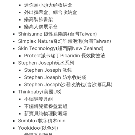
迷你頭小頭大頭收納盒
外出攜帶盒、綜合收納盒
樂高裝飾書架
樂高人偶展示盒
Shinisunne 磁性遮陽簾(台灣Taiwan)
Simplex Natura奇幻許願泡泡(台灣Taiwan)
Skin Technology(紐西蘭New Zealand)
Protect派卡瑞丁Picaridin 長效防蚊液
Stephen Joseph玩水系列
Stephen Joseph 泳鏡
Stephen Joseph 防水收納袋
Stephen Joseph沙灘收納包(含沙灘玩具)
Thinkbaby(美國US)
不鏽鋼餐具組
不鏽鋼兒童餐盤套組
新寶貝純物理防曬霜
Sumblox數字積木mini
Yookidoo(以色列)