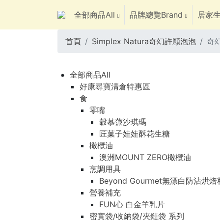
全部商品All
品牌總覽Brand
居家生
首頁
Simplex Natura奇幻許願泡泡
奇
全部商品All
好康尋寶清倉特惠區
食
零嘴
穀慕蒎沙琪瑪
匠菓子娃娃酥花生糖
橄欖油
澳洲MOUNT ZERO橄欖油
烹調用具
Beyond Gourmet無漂白防沾烘
營養補充
FUN心 白金羊乳片
密實袋/收納袋/夾鏈袋 系列