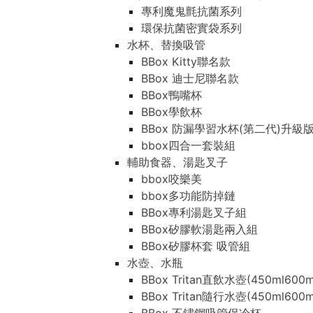
專利魔鬼氈抗菌系列
環保抗菌密實袋系列
水杯、替換吸管
BBox Kitty聯名款
BBox 迪士尼聯名款
BBox鴨嘴杯
BBox學飲杯
BBox 防漏學習水杯(第二代)升級
bbox四合一套裝組
輔助食器、湯匙叉子
bbox咬樂美
bbox多功能防掉鏈
BBox專利湯匙叉子組
BBox矽膠軟湯匙兩入組
BBox矽膠杯套 吸管組
水壺、水瓶
BBox Tritan直飲水壺(450ml600m
BBox Tritan隨行水壺(450ml600m