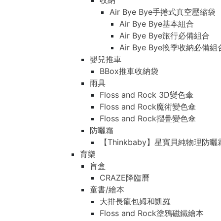
收納
Air Bye Bye手捲式真空壓縮袋
Air Bye Bye基本組合
Air Bye Bye旅行必備組合
Air Bye Bye換季收納必
嬰兒推車
BBox推車收納袋
雨具
Floss and Rock 3D變色傘
Floss and Rock魔術變色傘
Floss and Rock摺疊變色傘
防曬霜
【Thinkbaby】星寶貝純物理防曬
育樂
盲盒
CRAZE降臨曆
童書/繪本
大排長龍包姆和凱羅
Floss and Rock塗鴉磁鐵繪本