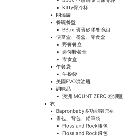
BBox 不鏽鋼吸管保冷杯
Kitty保冷杯
悶燒罐
餐碗餐盤
BBox 寶寶矽膠餐碗組
便當盒、餐盒、零食盒
野餐餐盒
迷你野餐盒
零食盒
午餐袋
午餐袋
美國EVO噴油瓶
調味品
澳洲 MOUNT ZERO 粉湖鹽
衣
Bapronbaby多功能圍兜裙
書包、背包、鉛筆袋
Floss and Rock腰包
Floss and Rock錢包