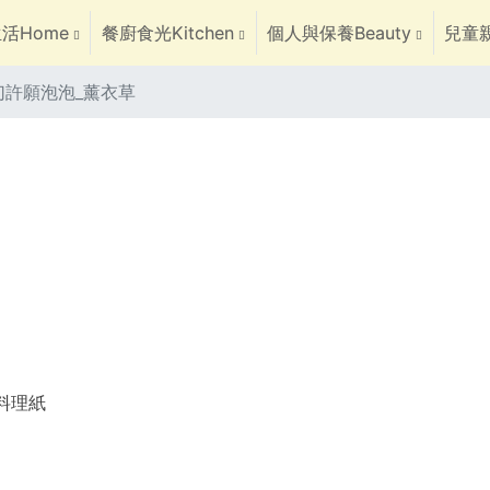
活Home
餐廚食光Kitchen
個人與保養Beauty
兒童親
幻許願泡泡_薰衣草
焙料理紙