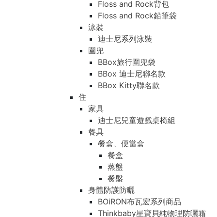
Floss and Rock背包
Floss and Rock鉛筆袋
泳裝
迪士尼系列泳裝
圍兜
BBox旅行圍兜袋
BBox 迪士尼聯名款
BBox Kitty聯名款
住
家具
迪士尼兒童遊戲桌椅組
餐具
餐盒、便當盒
餐盒
蒸盤
餐盤
身體防護防曬
BOiRON布瓦宏系列商品
Thinkbaby星寶貝純物理防曬霜