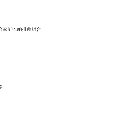
備組合家庭收納推薦組合
霜