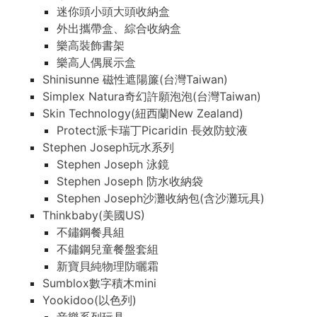
迷你頭小頭大頭收納盒
外出攜帶盒、綜合收納盒
樂高裝飾書架
樂高人偶展示盒
Shinisunne 磁性遮陽簾(台灣Taiwan)
Simplex Natura奇幻許願泡泡(台灣Taiwan)
Skin Technology(紐西蘭New Zealand)
Protect派卡瑞丁Picaridin 長效防蚊液
Stephen Joseph玩水系列
Stephen Joseph 泳鏡
Stephen Joseph 防水收納袋
Stephen Joseph沙灘收納包(含沙灘玩具)
Thinkbaby(美國US)
不鏽鋼餐具組
不鏽鋼兒童餐盤套組
新寶貝純物理防曬霜
Sumblox數字積木mini
Yookidoo(以色列)