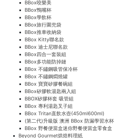
BBox咬樂美
BBox鴨嘴杯
BBox學飲杯
BBox旅行圍兜袋
BBox推車收納袋
BBox Kitty聯名款
BBox 迪士尼聯名款
BBox四合一套裝組
BBox多功能防掉鏈
BBox 不鏽鋼吸管保冷杯
BBox 不鏽鋼燜燒罐
BBox 寶寶矽膠餐碗組
BBox矽膠軟湯匙兩入組
BBOX矽膠杯套 吸管組
BBox 專利湯匙叉子組
BBox Tritan直飲水壺(450ml600ml)
(第二代)升級版 澳洲 BBox 防漏學習水杯
BBox 野餐便當盒迷你野餐便當盒零食盒
Beyond Gourmet烘焙料理紙