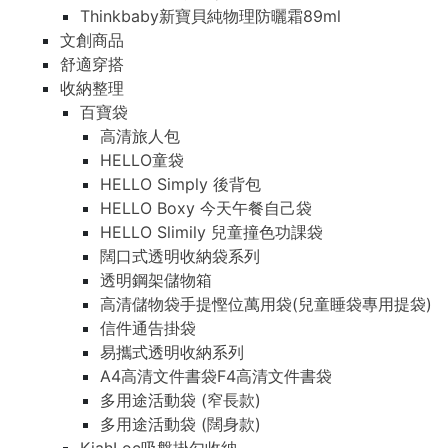
Thinkbaby新寶貝純物理防曬霜89ml
文創商品
舒適穿搭
收納整理
百寶袋
高清旅人包
HELLO童袋
HELLO Simply 後背包
HELLO Boxy 今天午餐自己袋
HELLO Slimily 兒童撞色功課袋
闊口式透明收納袋系列
透明鋼架儲物箱
高清儲物袋手提慳位萬用袋(兒童睡袋專用提袋)
信件通告掛袋
易攜式透明收納系列
A4高清文件書袋F4高清文件書袋
多用途活動袋 (窄長款)
多用途活動袋 (闊身款)