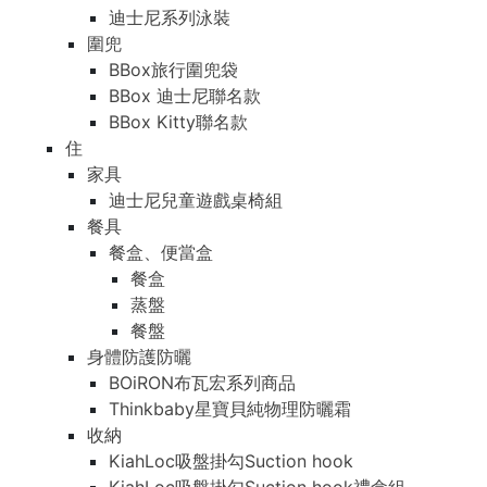
迪士尼系列泳裝
圍兜
BBox旅行圍兜袋
BBox 迪士尼聯名款
BBox Kitty聯名款
住
家具
迪士尼兒童遊戲桌椅組
餐具
餐盒、便當盒
餐盒
蒸盤
餐盤
身體防護防曬
BOiRON布瓦宏系列商品
Thinkbaby星寶貝純物理防曬霜
收納
KiahLoc吸盤掛勾Suction hook