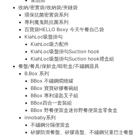
食品類
收納/密實袋/收納袋/夾鏈袋
環保抗菌密實袋系列
專利魔鬼氈抗菌系列
百寶袋HELLO Boxy 今天午餐自己袋
KiahLoc吸盤掛勾
KiahLoc吸力配件
KiahLoc吸盤掛勾Suction hook
KiahLoc吸盤掛勾Suction hook禮盒組
餐盤/餐具/保鮮盒/晾乾盒/不鏽鋼器具
B.Box 系列
BBox 不鏽鋼燜燒罐
BBox 寶寶矽膠餐碗組
BBox 專利湯匙叉子組
BBox四合一套裝組
BBox 野餐便當盒迷你野餐便當盒零食盒
innobaby系列
不鏽鋼分隔便當盒
矽膠防滑餐盤、矽膠蒸盤、不鏽鋼兒童巴士餐盤