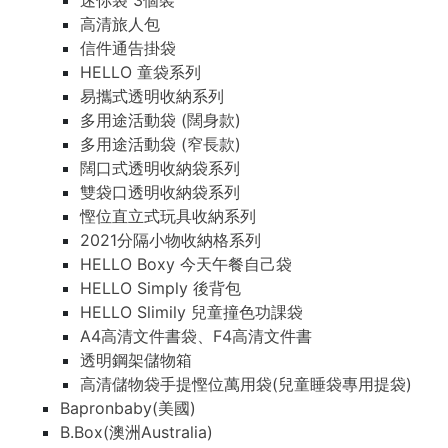
迷你袋 3個裝
高清旅人包
信件通告掛袋
HELLO 童袋系列
易攜式透明收納系列
多用途活動袋 (闊身款)
多用途活動袋 (窄長款)
闊口式透明收納袋系列
雙袋口透明收納袋系列
慳位直立式玩具收納系列
2021分隔小物收納格系列
HELLO Boxy 今天午餐自己袋
HELLO Simply 後背包
HELLO Slimily 兒童撞色功課袋
A4高清文件書袋、F4高清文件書
透明鋼架儲物箱
高清儲物袋手提慳位萬用袋(兒童睡袋專用提袋)
Bapronbaby(美國)
B.Box(澳洲Australia)