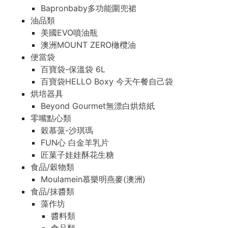
Bapronbaby多功能圍兜裙
油品類
美國EVO噴油瓶
澳洲MOUNT ZERO橄欖油
便當袋
百寶袋-保溫袋 6L
百寶袋HELLO Boxy 今天午餐自己袋
烘培器具
Beyond Gourmet無漂白烘焙紙
零嘴點心類
穀慕蒎-沙琪瑪
FUN心 白金羊乳片
匠菓子娃娃酥花生糖
食品/穀物類
Moulamein慕樂明燕麥(澳洲)
食品/抹醬類
藻作坊
醬料類