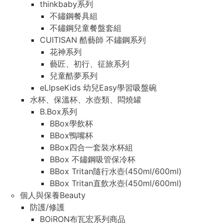
thinkbaby系列
不鏽鋼餐具組
不鏽鋼兒童餐盤套組
CUITISAN 酷藝師 不鏽鋼系列
花神系列
藝匠、初行、征旅系列
兒童酷夢系列
eLIpseKids 幼兒Easy學習吸盤碗
水杯、保溫杯、水壺類、悶燒罐
B.Box系列
BBox學飲杯
BBox鴨嘴杯
BBox四合一套裝水杯組
BBox 不鏽鋼吸管保冷杯
BBox Tritan隨行水壺(450ml/600ml)
BBox Tritan直飲水壺(450ml/600ml)
個人與保養Beauty
防護/修護
BOiRON布瓦宏系列商品