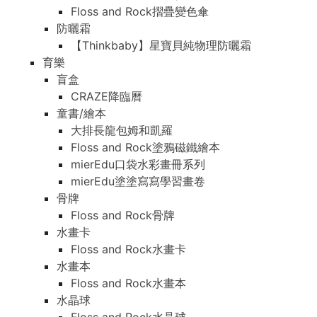
Floss and Rock摺疊變色傘
防曬霜
【Thinkbaby】星寶貝純物理防曬霜
育樂
盲盒
CRAZE降臨曆
童書/繪本
大排長龍包姆和凱羅
Floss and Rock塗鴉磁鐵繪本
mierEdu口袋水彩畫冊系列
mierEdu塗塗寫寫學習畫卷
骨牌
Floss and Rock骨牌
水畫卡
Floss and Rock水畫卡
水畫本
Floss and Rock水畫本
水晶球