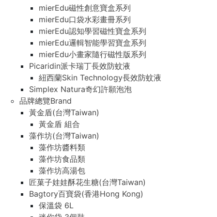
mierEdu磁性創意寶盒系列
mierEdu口袋水彩畫冊系列
mierEdu認知學習磁性寶盒系列
mierEdu邏輯智能學習寶盒系列
mierEdu小畫家隨行磁性版系列
Picaridin派卡瑞丁長效防蚊液
紐西蘭Skin Technology長效防蚊液
Simplex Natura奇幻許願泡泡
品牌總覽Brand
黃金盾(台灣Taiwan)
黃金盾 組合
藻作坊(台灣Taiwan)
藻作坊醬料類
藻作坊食品類
藻作坊高湯包
匠菓子娃娃酥花生糖(台灣Taiwan)
Bagtory百寶袋(香港Hong Kong)
保溫袋 6L