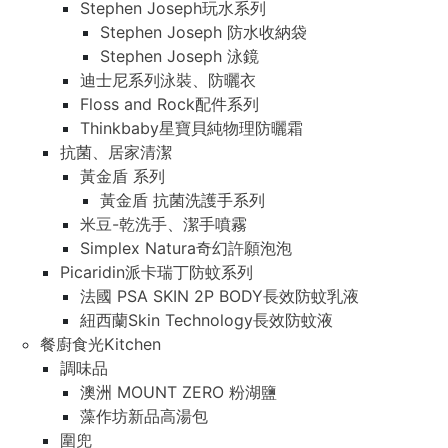
Stephen Joseph玩水系列
Stephen Joseph 防水收納袋
Stephen Joseph 泳鏡
迪士尼系列泳裝、防曬衣
Floss and Rock配件系列
Thinkbaby星寶貝純物理防曬霜
抗菌、居家清潔
黃金盾 系列
黃金盾 抗菌洗護手系列
米豆-乾洗手、潔手噴霧
Simplex Natura奇幻許願泡泡
Picaridin派卡瑞丁防蚊系列
法國 PSA SKIN 2P BODY長效防蚊乳液
紐西蘭Skin Technology長效防蚊液
餐廚食光Kitchen
調味品
澳洲 MOUNT ZERO 粉湖鹽
藻作坊新品高湯包
圍兜