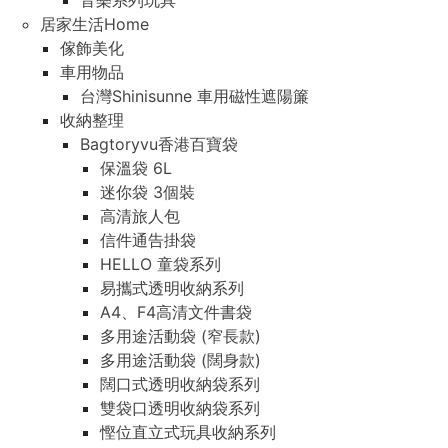
音樂系列玩具
居家生活Home
傢飾美化
車用物品
台灣Shinisunne 車用磁性遮陽簾
收納整理
Bagtoryvu香港百寶袋
保溫袋 6L
迷你袋 3個裝
高清旅人包
信件通告掛袋
HELLO 童袋系列
易攜式透明收納系列
A4、F4高清文件書袋
多用途活動袋 (窄長款)
多用途活動袋 (闊身款)
闊口式透明收納袋系列
雙袋口透明收納袋系列
慳位直立式玩具收納系列