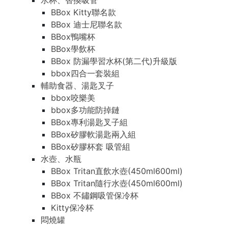
水杯、替換吸管
BBox Kitty聯名款
BBox 迪士尼聯名款
BBox鴨嘴杯
BBox學飲杯
BBox 防漏學習水杯(第二代)升級版
bbox四合一套裝組
輔助食器、湯匙叉子
bbox咬樂美
bbox多功能防掉鏈
BBox專利湯匙叉子組
BBox矽膠軟湯匙兩入組
BBox矽膠杯套 吸管組
水壺、水瓶
BBox Tritan直飲水壺(450ml600ml)
BBox Tritan隨行水壺(450ml600ml)
BBox 不鏽鋼吸管保冷杯
Kitty保冷杯
悶燒罐