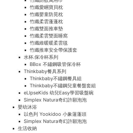
竹纖防蚊萬用巾
竹纖愛睏寶貝枕
竹纖嬰童防晃枕
竹纖柔雲蓬蓬枕
竹纖雙面推車墊
竹纖柔雲雙面睡窩
竹纖維暖暖柔雲毯
竹纖推車安全帶保護套
水杯.保冷杯系列
BBox 不鏽鋼吸管保冷杯
Thinkbaby餐具系列
Thinkbaby不鏽鋼餐具組
Thinkbaby不鏽鋼兒童餐盤套組
eLIpseKids 幼兒Easy學習吸盤碗
Simplex Natura奇幻許願泡泡
嬰幼沐浴
以色列 Yookidoo 小象蓮蓬頭
Simplex Natura奇幻許願泡泡
生活收納