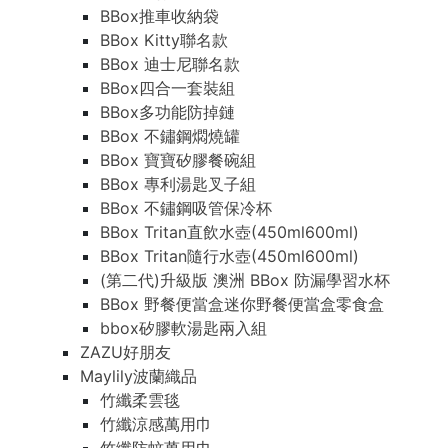
BBox推車收納袋
BBox Kitty聯名款
BBox 迪士尼聯名款
BBox四合一套裝組
BBox多功能防掉鏈
BBox 不鏽鋼燜燒罐
BBox 寶寶矽膠餐碗組
BBox 專利湯匙叉子組
BBox 不鏽鋼吸管保冷杯
BBox Tritan直飲水壺(450ml600ml)
BBox Tritan隨行水壺(450ml600ml)
(第二代)升級版 澳洲 BBox 防漏學習水杯
BBox 野餐便當盒迷你野餐便當盒零食盒
bbox矽膠軟湯匙兩入組
ZAZU好朋友
Maylily波蘭織品
竹纖柔雲毯
竹纖涼感萬用巾