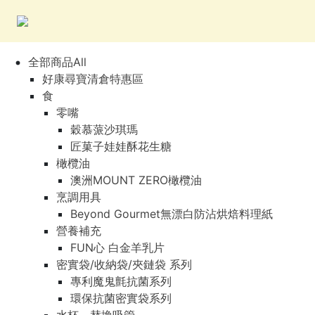
全部商品All
好康尋寶清倉特惠區
食
零嘴
穀慕蒎沙琪瑪
匠菓子娃娃酥花生糖
橄欖油
澳洲MOUNT ZERO橄欖油
烹調用具
Beyond Gourmet無漂白防沾烘焙料理紙
營養補充
FUN心 白金羊乳片
密實袋/收納袋/夾鏈袋 系列
專利魔鬼氈抗菌系列
環保抗菌密實袋系列