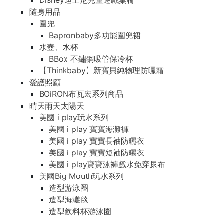
Disney迪士尼兒童遊戲桌椅
隨身用品
圍兜
Bapronbaby多功能圍兜裙
水壺、水杯
BBox 不鏽鋼吸管保冷杯
【Thinkbaby】新寶貝純物理防曬霜
愛護照顧
BOiRON布瓦宏系列商品
晴天雨天太陽天
美國 i play玩水系列
美國 i play 寶寶海灘褲
美國 i play 寶寶長袖防曬衣
美國 i play 寶寶短袖防曬衣
美國 i play寶寶泳褲戲水免穿尿布
美國Big Mouth玩水系列
造型游泳圈
造型海灘毯
造型飲料杯游泳圈