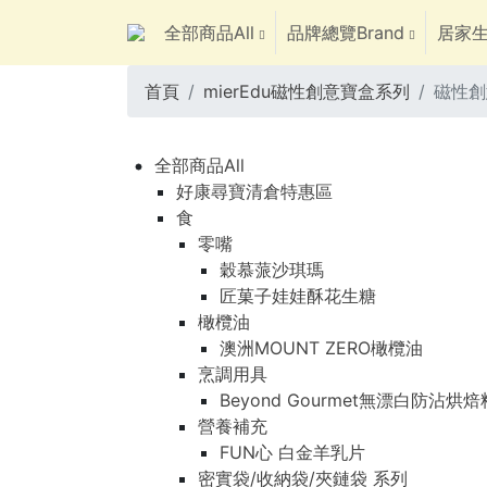
全部商品All
品牌總覽Brand
居家生
首頁
mierEdu磁性創意寶盒系列
磁性創
全部商品All
好康尋寶清倉特惠區
食
零嘴
穀慕蒎沙琪瑪
匠菓子娃娃酥花生糖
橄欖油
澳洲MOUNT ZERO橄欖油
烹調用具
Beyond Gourmet無漂白防沾烘
營養補充
FUN心 白金羊乳片
密實袋/收納袋/夾鏈袋 系列