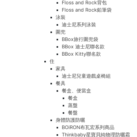
Floss and Rock背包
Floss and Rock鉛筆袋
泳裝
迪士尼系列泳裝
圍兜
BBox旅行圍兜袋
BBox 迪士尼聯名款
BBox Kitty聯名款
住
家具
迪士尼兒童遊戲桌椅組
餐具
餐盒、便當盒
餐盒
蒸盤
餐盤
身體防護防曬
BOiRON布瓦宏系列商品
Thinkbaby星寶貝純物理防曬霜