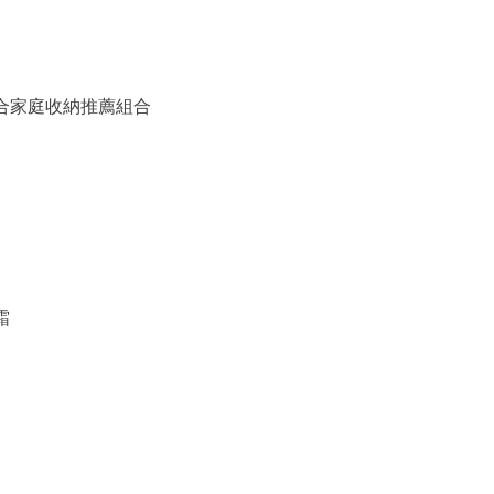
備組合家庭收納推薦組合
霜