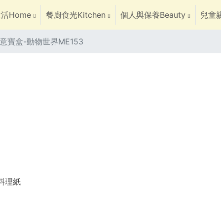
活Home
餐廚食光Kitchen
個人與保養Beauty
兒童親
意寶盒-動物世界ME153
焙料理紙