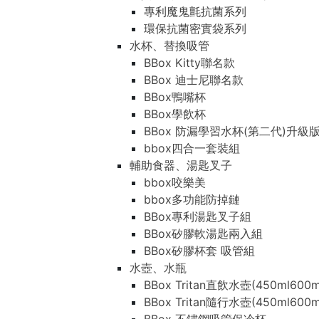
專利魔鬼氈抗菌系列
環保抗菌密實袋系列
水杯、替換吸管
BBox Kitty聯名款
BBox 迪士尼聯名款
BBox鴨嘴杯
BBox學飲杯
BBox 防漏學習水杯(第二代)升級
bbox四合一套裝組
輔助食器、湯匙叉子
bbox咬樂美
bbox多功能防掉鏈
BBox專利湯匙叉子組
BBox矽膠軟湯匙兩入組
BBox矽膠杯套 吸管組
水壺、水瓶
BBox Tritan直飲水壺(450ml600m
BBox Tritan隨行水壺(450ml600m