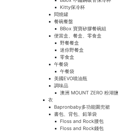
BBox 不鏽鋼吸管保冷杯
Kitty保冷杯
悶燒罐
餐碗餐盤
BBox 寶寶矽膠餐碗組
便當盒、餐盒、零食盒
野餐餐盒
迷你野餐盒
零食盒
午餐袋
午餐袋
美國EVO噴油瓶
調味品
澳洲 MOUNT ZERO 粉湖鹽
衣
Bapronbaby多功能圍兜裙
書包、背包、鉛筆袋
Floss and Rock腰包
Floss and Rock錢包