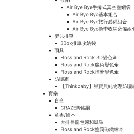
收納
Air Bye Bye手捲式真空壓縮袋
Air Bye Bye基本組合
Air Bye Bye旅行必備組合
Air Bye Bye換季收納必
嬰兒推車
BBox推車收納袋
雨具
Floss and Rock 3D變色傘
Floss and Rock魔術變色傘
Floss and Rock摺疊變色傘
防曬霜
【Thinkbaby】星寶貝純物理防曬
育樂
盲盒
CRAZE降臨曆
童書/繪本
大排長龍包姆和凱羅
Floss and Rock塗鴉磁鐵繪本