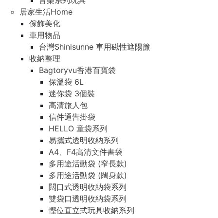
音樂系列玩具
居家生活Home
傢飾美化
車用物品
台灣Shinisunne 車用磁性遮陽簾
收納整理
Bagtoryvu香港百寶袋
保溫袋 6L
迷你袋 3個裝
高清旅人包
信件通告掛袋
HELLO 童袋系列
易攜式透明收納系列
A4、F4高清文件書袋
多用途活動袋 (窄長款)
多用途活動袋 (闊身款)
闊口式透明收納袋系列
雙袋口透明收納袋系列
慳位直立式玩具收納系列