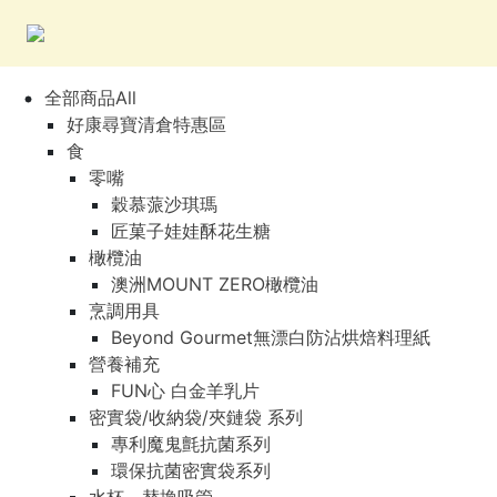
全部商品All
好康尋寶清倉特惠區
食
零嘴
穀慕蒎沙琪瑪
匠菓子娃娃酥花生糖
橄欖油
澳洲MOUNT ZERO橄欖油
烹調用具
Beyond Gourmet無漂白防沾烘焙料理紙
營養補充
FUN心 白金羊乳片
密實袋/收納袋/夾鏈袋 系列
專利魔鬼氈抗菌系列
環保抗菌密實袋系列