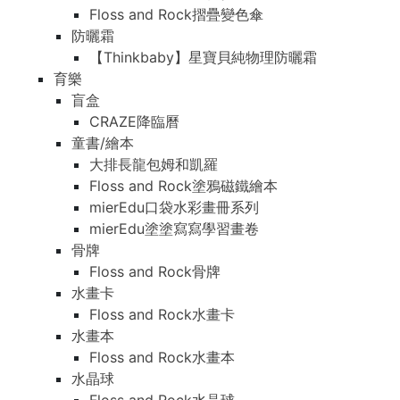
Floss and Rock摺疊變色傘
防曬霜
【Thinkbaby】星寶貝純物理防曬霜
育樂
盲盒
CRAZE降臨曆
童書/繪本
大排長龍包姆和凱羅
Floss and Rock塗鴉磁鐵繪本
mierEdu口袋水彩畫冊系列
mierEdu塗塗寫寫學習畫卷
骨牌
Floss and Rock骨牌
水畫卡
Floss and Rock水畫卡
水畫本
Floss and Rock水畫本
水晶球