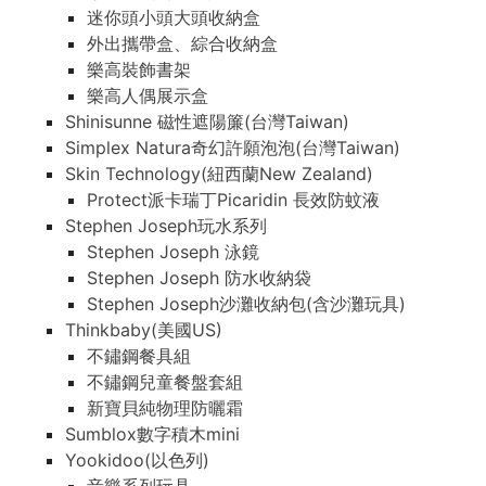
迷你頭小頭大頭收納盒
外出攜帶盒、綜合收納盒
樂高裝飾書架
樂高人偶展示盒
Shinisunne 磁性遮陽簾(台灣Taiwan)
Simplex Natura奇幻許願泡泡(台灣Taiwan)
Skin Technology(紐西蘭New Zealand)
Protect派卡瑞丁Picaridin 長效防蚊液
Stephen Joseph玩水系列
Stephen Joseph 泳鏡
Stephen Joseph 防水收納袋
Stephen Joseph沙灘收納包(含沙灘玩具)
Thinkbaby(美國US)
不鏽鋼餐具組
不鏽鋼兒童餐盤套組
新寶貝純物理防曬霜
Sumblox數字積木mini
Yookidoo(以色列)