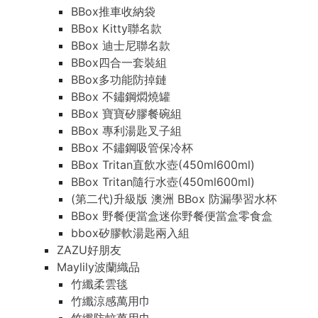
BBox推車收納袋
BBox Kitty聯名款
BBox 迪士尼聯名款
BBox四合一套裝組
BBox多功能防掉鏈
BBox 不鏽鋼燜燒罐
BBox 寶寶矽膠餐碗組
BBox 專利湯匙叉子組
BBox 不鏽鋼吸管保冷杯
BBox Tritan直飲水壺(450ml600ml)
BBox Tritan隨行水壺(450ml600ml)
(第二代)升級版 澳洲 BBox 防漏學習水杯
BBox 野餐便當盒迷你野餐便當盒零食盒
bbox矽膠軟湯匙兩入組
ZAZU好朋友
Maylily波蘭織品
竹纖柔雲毯
竹纖涼感萬用巾