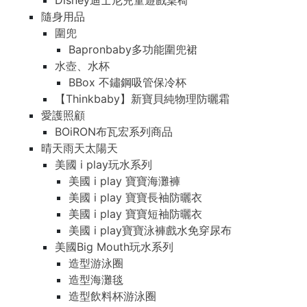
Disney迪士尼兒童遊戲桌椅
隨身用品
圍兜
Bapronbaby多功能圍兜裙
水壺、水杯
BBox 不鏽鋼吸管保冷杯
【Thinkbaby】新寶貝純物理防曬霜
愛護照顧
BOiRON布瓦宏系列商品
晴天雨天太陽天
美國 i play玩水系列
美國 i play 寶寶海灘褲
美國 i play 寶寶長袖防曬衣
美國 i play 寶寶短袖防曬衣
美國 i play寶寶泳褲戲水免穿尿布
美國Big Mouth玩水系列
造型游泳圈
造型海灘毯
造型飲料杯游泳圈