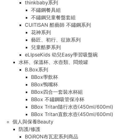
thinkbaby系列
不鏽鋼餐具組
不鏽鋼兒童餐盤套組
CUITISAN 酷藝師 不鏽鋼系列
花神系列
藝匠、初行、征旅系列
兒童酷夢系列
eLIpseKids 幼兒Easy學習吸盤碗
水杯、保溫杯、水壺類、悶燒罐
B.Box系列
BBox學飲杯
BBox鴨嘴杯
BBox四合一套裝水杯組
BBox 不鏽鋼吸管保冷杯
BBox Tritan隨行水壺(450ml/600ml)
BBox Tritan直飲水壺(450ml/600ml)
個人與保養Beauty
防護/修護
BOiRON布瓦宏系列商品