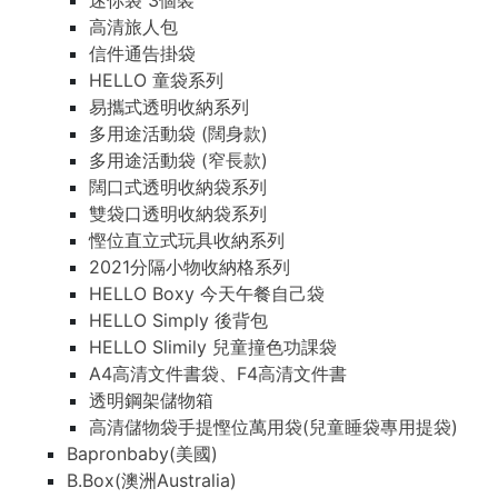
迷你袋 3個裝
高清旅人包
信件通告掛袋
HELLO 童袋系列
易攜式透明收納系列
多用途活動袋 (闊身款)
多用途活動袋 (窄長款)
闊口式透明收納袋系列
雙袋口透明收納袋系列
慳位直立式玩具收納系列
2021分隔小物收納格系列
HELLO Boxy 今天午餐自己袋
HELLO Simply 後背包
HELLO Slimily 兒童撞色功課袋
A4高清文件書袋、F4高清文件書
透明鋼架儲物箱
高清儲物袋手提慳位萬用袋(兒童睡袋專用提袋)
Bapronbaby(美國)
B.Box(澳洲Australia)