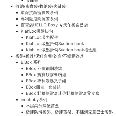
食品類
收納/密實袋/收納袋/夾鏈袋
環保抗菌密實袋系列
專利魔鬼氈抗菌系列
百寶袋HELLO Boxy 今天午餐自己袋
KiahLoc吸盤掛勾
KiahLoc吸力配件
KiahLoc吸盤掛勾Suction hook
KiahLoc吸盤掛勾Suction hook禮盒組
餐盤/餐具/保鮮盒/晾乾盒/不鏽鋼器具
B.Box 系列
BBox 不鏽鋼燜燒罐
BBox 寶寶矽膠餐碗組
BBox 專利湯匙叉子組
BBox四合一套裝組
BBox 野餐便當盒迷你野餐便當盒零食盒
innobaby系列
不鏽鋼分隔便當盒
矽膠防滑餐盤、矽膠蒸盤、不鏽鋼兒童巴士餐盤