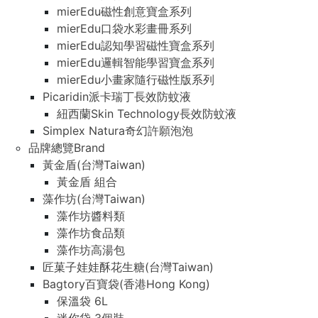
mierEdu磁性創意寶盒系列
mierEdu口袋水彩畫冊系列
mierEdu認知學習磁性寶盒系列
mierEdu邏輯智能學習寶盒系列
mierEdu小畫家隨行磁性版系列
Picaridin派卡瑞丁長效防蚊液
紐西蘭Skin Technology長效防蚊液
Simplex Natura奇幻許願泡泡
品牌總覽Brand
黃金盾(台灣Taiwan)
黃金盾 組合
藻作坊(台灣Taiwan)
藻作坊醬料類
藻作坊食品類
藻作坊高湯包
匠菓子娃娃酥花生糖(台灣Taiwan)
Bagtory百寶袋(香港Hong Kong)
保溫袋 6L