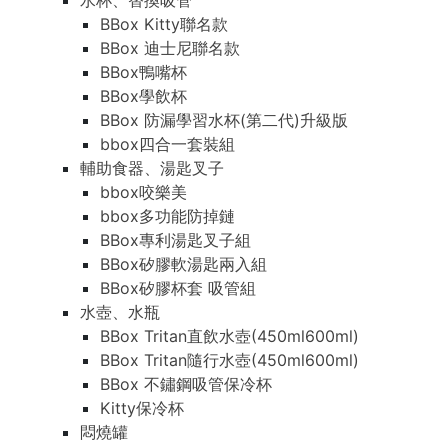
水杯、替換吸管
BBox Kitty聯名款
BBox 迪士尼聯名款
BBox鴨嘴杯
BBox學飲杯
BBox 防漏學習水杯(第二代)升級版
bbox四合一套裝組
輔助食器、湯匙叉子
bbox咬樂美
bbox多功能防掉鏈
BBox專利湯匙叉子組
BBox矽膠軟湯匙兩入組
BBox矽膠杯套 吸管組
水壺、水瓶
BBox Tritan直飲水壺(450ml600ml)
BBox Tritan隨行水壺(450ml600ml)
BBox 不鏽鋼吸管保冷杯
Kitty保冷杯
悶燒罐