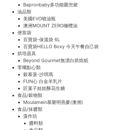
Bapronbaby多功能圍兜裙
油品類
美國EVO噴油瓶
澳洲MOUNT ZERO橄欖油
便當袋
百寶袋-保溫袋 6L
百寶袋HELLO Boxy 今天午餐自己袋
烘培器具
Beyond Gourmet無漂白烘焙紙
零嘴點心類
穀慕蒎-沙琪瑪
FUN心 白金羊乳片
匠菓子娃娃酥花生糖
食品/穀物類
Moulamein慕樂明燕麥(澳洲)
食品/抹醬類
藻作坊
醬料類