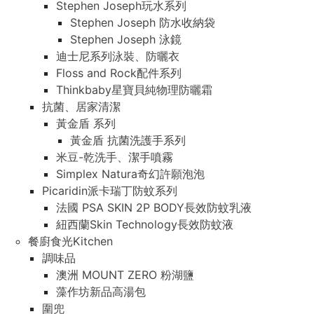
Stephen Joseph玩水系列
Stephen Joseph 防水收納袋
Stephen Joseph 泳鏡
迪士尼系列泳裝、防曬衣
Floss and Rock配件系列
Thinkbaby星寶貝純物理防曬霜
抗菌、居家清潔
黃金盾 系列
黃金盾 抗菌洗護手系列
米豆-乾洗手、潔手噴霧
Simplex Natura奇幻許願泡泡
Picaridin派卡瑞丁防蚊系列
法國 PSA SKIN 2P BODY長效防蚊乳液
紐西蘭Skin Technology長效防蚊液
餐廚食光Kitchen
調味品
澳洲 MOUNT ZERO 粉湖鹽
藻作坊新品高湯包
圍兜