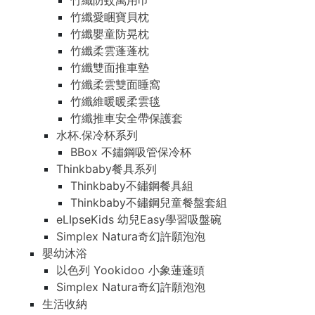
竹纖防蚊萬用巾
竹纖愛睏寶貝枕
竹纖嬰童防晃枕
竹纖柔雲蓬蓬枕
竹纖雙面推車墊
竹纖柔雲雙面睡窩
竹纖維暖暖柔雲毯
竹纖推車安全帶保護套
水杯.保冷杯系列
BBox 不鏽鋼吸管保冷杯
Thinkbaby餐具系列
Thinkbaby不鏽鋼餐具組
Thinkbaby不鏽鋼兒童餐盤套組
eLIpseKids 幼兒Easy學習吸盤碗
Simplex Natura奇幻許願泡泡
嬰幼沐浴
以色列 Yookidoo 小象蓮蓬頭
Simplex Natura奇幻許願泡泡
生活收納