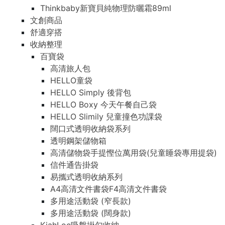
Thinkbaby新寶貝純物理防曬霜89ml
文創商品
舒適穿搭
收納整理
百寶袋
高清旅人包
HELLO童袋
HELLO Simply 後背包
HELLO Boxy 今天午餐自己袋
HELLO Slimily 兒童撞色功課袋
闊口式透明收納袋系列
透明鋼架儲物箱
高清儲物袋手提慳位萬用袋(兒童睡袋專用提袋)
信件通告掛袋
易攜式透明收納系列
A4高清文件書袋F4高清文件書袋
多用途活動袋 (窄長款)
多用途活動袋 (闊身款)