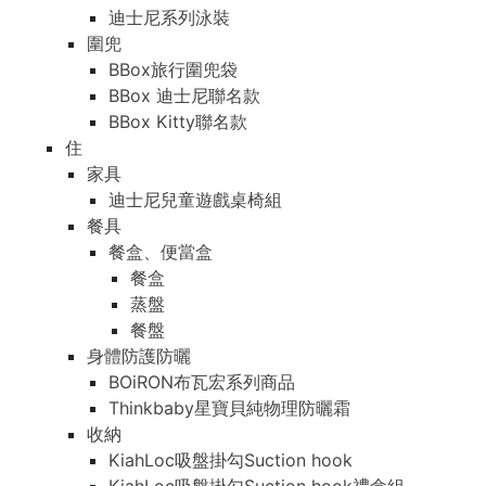
迪士尼系列泳裝
圍兜
BBox旅行圍兜袋
BBox 迪士尼聯名款
BBox Kitty聯名款
住
家具
迪士尼兒童遊戲桌椅組
餐具
餐盒、便當盒
餐盒
蒸盤
餐盤
身體防護防曬
BOiRON布瓦宏系列商品
Thinkbaby星寶貝純物理防曬霜
收納
KiahLoc吸盤掛勾Suction hook