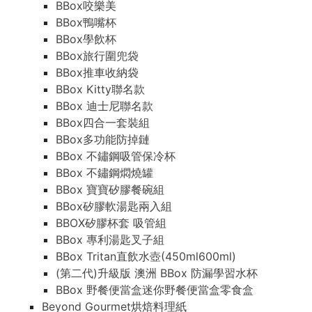
BBox咬樂美
BBox鴨嘴杯
BBox學飲杯
BBox旅行圍兜袋
BBox推車收納袋
BBox Kitty聯名款
BBox 迪士尼聯名款
BBox四合一套裝組
BBox多功能防掉鏈
BBox 不鏽鋼吸管保冷杯
BBox 不鏽鋼燜燒罐
BBox 寶寶矽膠餐碗組
BBox矽膠軟湯匙兩入組
BBOX矽膠杯套 吸管組
BBox 專利湯匙叉子組
BBox Tritan直飲水壺(450ml600ml)
(第二代)升級版 澳洲 BBox 防漏學習水杯
BBox 野餐便當盒迷你野餐便當盒零食盒
Beyond Gourmet烘焙料理紙