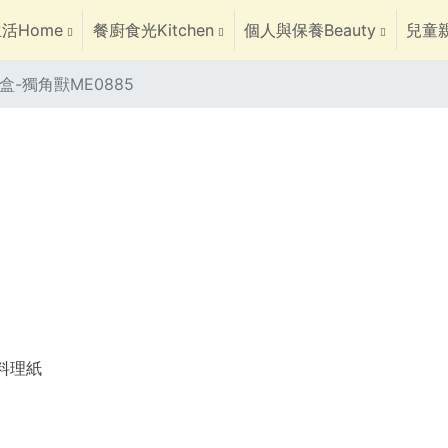
活Home
餐廚食光Kitchen
個人與保養Beauty
兒童親
盒-獨角獸ME0885
焙料理紙