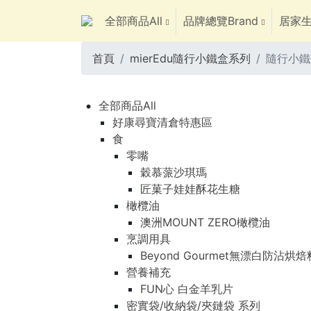
全部商品All
品牌總覽Brand
居家生
首頁
mierEdu隨行小鐵盒系列
隨行小鐵
全部商品All
好康尋寶清倉特惠區
食
零嘴
穀慕蒎沙琪瑪
匠菓子娃娃酥花生糖
橄欖油
澳洲MOUNT ZERO橄欖油
烹調用具
Beyond Gourmet無漂白防沾烘
營養補充
FUN心 白金羊乳片
密實袋/收納袋/夾鏈袋 系列