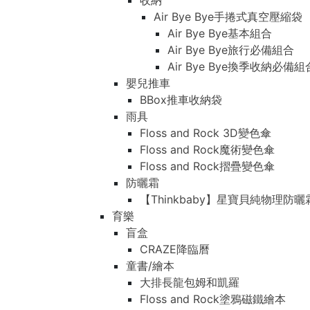
收納
Air Bye Bye手捲式真空壓縮袋
Air Bye Bye基本組合
Air Bye Bye旅行必備組合
Air Bye Bye換季收納必
嬰兒推車
BBox推車收納袋
雨具
Floss and Rock 3D變色傘
Floss and Rock魔術變色傘
Floss and Rock摺疊變色傘
防曬霜
【Thinkbaby】星寶貝純物理防曬
育樂
盲盒
CRAZE降臨曆
童書/繪本
大排長龍包姆和凱羅
Floss and Rock塗鴉磁鐵繪本