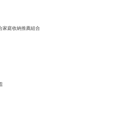
備組合家庭收納推薦組合
霜