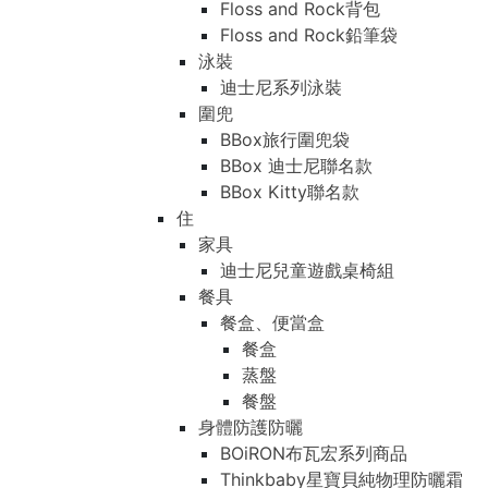
Floss and Rock背包
Floss and Rock鉛筆袋
泳裝
迪士尼系列泳裝
圍兜
BBox旅行圍兜袋
BBox 迪士尼聯名款
BBox Kitty聯名款
住
家具
迪士尼兒童遊戲桌椅組
餐具
餐盒、便當盒
餐盒
蒸盤
餐盤
身體防護防曬
BOiRON布瓦宏系列商品
Thinkbaby星寶貝純物理防曬霜