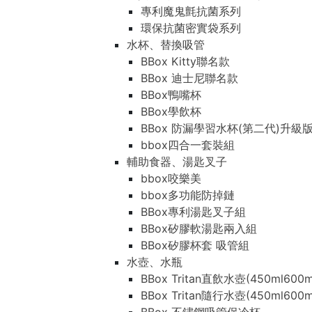
專利魔鬼氈抗菌系列
環保抗菌密實袋系列
水杯、替換吸管
BBox Kitty聯名款
BBox 迪士尼聯名款
BBox鴨嘴杯
BBox學飲杯
BBox 防漏學習水杯(第二代)升級
bbox四合一套裝組
輔助食器、湯匙叉子
bbox咬樂美
bbox多功能防掉鏈
BBox專利湯匙叉子組
BBox矽膠軟湯匙兩入組
BBox矽膠杯套 吸管組
水壺、水瓶
BBox Tritan直飲水壺(450ml600m
BBox Tritan隨行水壺(450ml600m