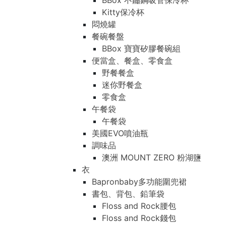
BBox 不鏽鋼吸管保冷杯
Kitty保冷杯
悶燒罐
餐碗餐盤
BBox 寶寶矽膠餐碗組
便當盒、餐盒、零食盒
野餐餐盒
迷你野餐盒
零食盒
午餐袋
午餐袋
美國EVO噴油瓶
調味品
澳洲 MOUNT ZERO 粉湖鹽
衣
Bapronbaby多功能圍兜裙
書包、背包、鉛筆袋
Floss and Rock腰包
Floss and Rock錢包