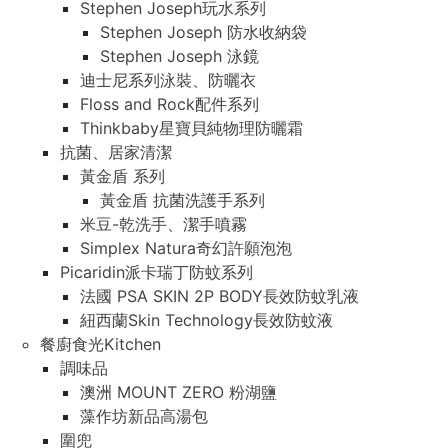
Stephen Joseph玩水系列
Stephen Joseph 防水收納袋
Stephen Joseph 泳鏡
迪士尼系列泳裝、防曬衣
Floss and Rock配件系列
Thinkbaby星寶貝純物理防曬霜
抗菌、居家清潔
黃金盾 系列
黃金盾 抗菌洗護手系列
米豆-乾洗手、潔手噴霧
Simplex Natura奇幻許願泡泡
Picaridin派卡瑞丁防蚊系列
法國 PSA SKIN 2P BODY長效防蚊乳液
紐西蘭Skin Technology長效防蚊液
餐廚食光Kitchen
調味品
澳洲 MOUNT ZERO 粉湖鹽
藻作坊新品高湯包
圍兜