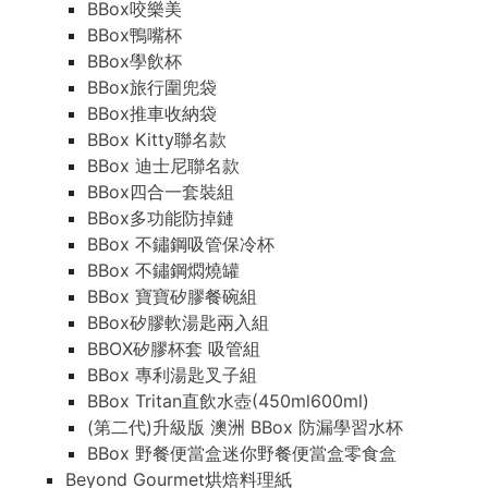
BBox咬樂美
BBox鴨嘴杯
BBox學飲杯
BBox旅行圍兜袋
BBox推車收納袋
BBox Kitty聯名款
BBox 迪士尼聯名款
BBox四合一套裝組
BBox多功能防掉鏈
BBox 不鏽鋼吸管保冷杯
BBox 不鏽鋼燜燒罐
BBox 寶寶矽膠餐碗組
BBox矽膠軟湯匙兩入組
BBOX矽膠杯套 吸管組
BBox 專利湯匙叉子組
BBox Tritan直飲水壺(450ml600ml)
(第二代)升級版 澳洲 BBox 防漏學習水杯
BBox 野餐便當盒迷你野餐便當盒零食盒
Beyond Gourmet烘焙料理紙