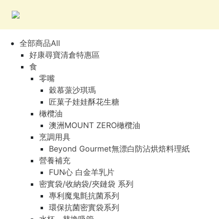
全部商品All
好康尋寶清倉特惠區
食
零嘴
穀慕蒎沙琪瑪
匠菓子娃娃酥花生糖
橄欖油
澳洲MOUNT ZERO橄欖油
烹調用具
Beyond Gourmet無漂白防沾烘焙料理紙
營養補充
FUN心 白金羊乳片
密實袋/收納袋/夾鏈袋 系列
專利魔鬼氈抗菌系列
環保抗菌密實袋系列