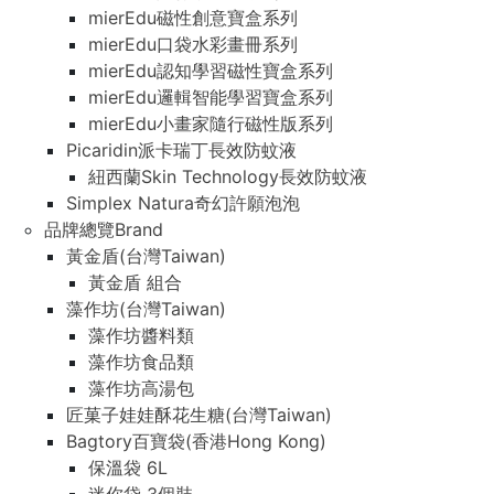
mierEdu磁性創意寶盒系列
mierEdu口袋水彩畫冊系列
mierEdu認知學習磁性寶盒系列
mierEdu邏輯智能學習寶盒系列
mierEdu小畫家隨行磁性版系列
Picaridin派卡瑞丁長效防蚊液
紐西蘭Skin Technology長效防蚊液
Simplex Natura奇幻許願泡泡
品牌總覽Brand
黃金盾(台灣Taiwan)
黃金盾 組合
藻作坊(台灣Taiwan)
藻作坊醬料類
藻作坊食品類
藻作坊高湯包
匠菓子娃娃酥花生糖(台灣Taiwan)
Bagtory百寶袋(香港Hong Kong)
保溫袋 6L