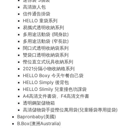
迷你袋 3個裝
高清旅人包
信件通告掛袋
HELLO 童袋系列
易攜式透明收納系列
多用途活動袋 (闊身款)
多用途活動袋 (窄長款)
闊口式透明收納袋系列
雙袋口透明收納袋系列
慳位直立式玩具收納系列
2021分隔小物收納格系列
HELLO Boxy 今天午餐自己袋
HELLO Simply 後背包
HELLO Slimily 兒童撞色功課袋
A4高清文件書袋、F4高清文件書
透明鋼架儲物箱
高清儲物袋手提慳位萬用袋(兒童睡袋專用提袋)
Bapronbaby(美國)
B.Box(澳洲Australia)