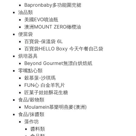
Bapronbaby多功能圍兜裙
油品類
美國EVO噴油瓶
澳洲MOUNT ZERO橄欖油
便當袋
百寶袋-保溫袋 6L
百寶袋HELLO Boxy 今天午餐自己袋
烘培器具
Beyond Gourmet無漂白烘焙紙
零嘴點心類
穀慕蒎-沙琪瑪
FUN心 白金羊乳片
匠菓子娃娃酥花生糖
食品/穀物類
Moulamein慕樂明燕麥(澳洲)
食品/抹醬類
藻作坊
醬料類