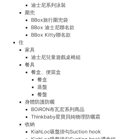
迪士尼系列泳裝
圍兜
BBox旅行圍兜袋
BBox 迪士尼聯名款
BBox Kitty聯名款
住
家具
迪士尼兒童遊戲桌椅組
餐具
餐盒、便當盒
餐盒
蒸盤
餐盤
身體防護防曬
BOiRON布瓦宏系列商品
Thinkbaby星寶貝純物理防曬霜
收納
KiahLoc吸盤掛勾Suction hook