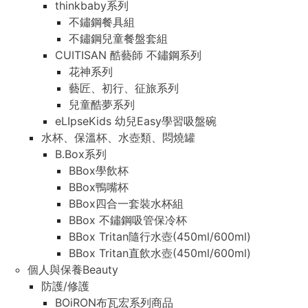
thinkbaby系列
不鏽鋼餐具組
不鏽鋼兒童餐盤套組
CUITISAN 酷藝師 不鏽鋼系列
花神系列
藝匠、初行、征旅系列
兒童酷夢系列
eLIpseKids 幼兒Easy學習吸盤碗
水杯、保溫杯、水壺類、悶燒罐
B.Box系列
BBox學飲杯
BBox鴨嘴杯
BBox四合一套裝水杯組
BBox 不鏽鋼吸管保冷杯
BBox Tritan隨行水壺(450ml/600ml)
BBox Tritan直飲水壺(450ml/600ml)
個人與保養Beauty
防護/修護
BOiRON布瓦宏系列商品