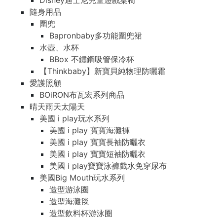
Disney迪士尼兒童遊戲桌椅
隨身用品
圍兜
Bapronbaby多功能圍兜裙
水壺、水杯
BBox 不鏽鋼吸管保冷杯
【Thinkbaby】新寶貝純物理防曬霜
愛護照顧
BOiRON布瓦宏系列商品
晴天雨天太陽天
美國 i play玩水系列
美國 i play 寶寶海灘褲
美國 i play 寶寶長袖防曬衣
美國 i play 寶寶短袖防曬衣
美國 i play寶寶泳褲戲水免穿尿布
美國Big Mouth玩水系列
造型游泳圈
造型海灘毯
造型飲料杯游泳圈