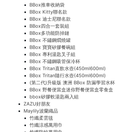
BBox推車收納袋
BBox Kitty聯名款
BBox 迪士尼聯名款
BBox四合一套裝組
BBox多功能防掉鏈
BBox 不鏽鋼燜燒罐
BBox 寶寶矽膠餐碗組
BBox 專利湯匙叉子組
BBox 不鏽鋼吸管保冷杯
BBox Tritan直飲水壺(450ml600ml)
BBox Tritan隨行水壺(450ml600ml)
(第二代)升級版 澳洲 BBox 防漏學習水杯
BBox 野餐便當盒迷你野餐便當盒零食盒
bbox矽膠軟湯匙兩入組
ZAZU好朋友
Maylily波蘭織品
竹纖柔雲毯
竹纖涼感萬用巾