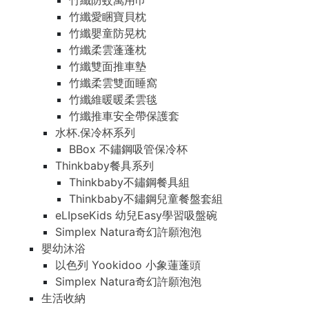
竹纖防蚊萬用巾
竹纖愛睏寶貝枕
竹纖嬰童防晃枕
竹纖柔雲蓬蓬枕
竹纖雙面推車墊
竹纖柔雲雙面睡窩
竹纖維暖暖柔雲毯
竹纖推車安全帶保護套
水杯.保冷杯系列
BBox 不鏽鋼吸管保冷杯
Thinkbaby餐具系列
Thinkbaby不鏽鋼餐具組
Thinkbaby不鏽鋼兒童餐盤套組
eLIpseKids 幼兒Easy學習吸盤碗
Simplex Natura奇幻許願泡泡
嬰幼沐浴
以色列 Yookidoo 小象蓮蓬頭
Simplex Natura奇幻許願泡泡
生活收納