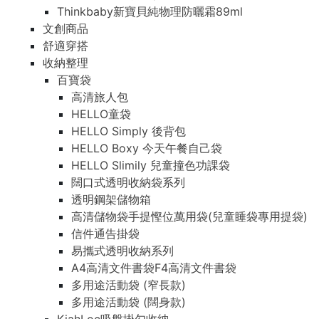
Thinkbaby新寶貝純物理防曬霜89ml
文創商品
舒適穿搭
收納整理
百寶袋
高清旅人包
HELLO童袋
HELLO Simply 後背包
HELLO Boxy 今天午餐自己袋
HELLO Slimily 兒童撞色功課袋
闊口式透明收納袋系列
透明鋼架儲物箱
高清儲物袋手提慳位萬用袋(兒童睡袋專用提袋)
信件通告掛袋
易攜式透明收納系列
A4高清文件書袋F4高清文件書袋
多用途活動袋 (窄長款)
多用途活動袋 (闊身款)