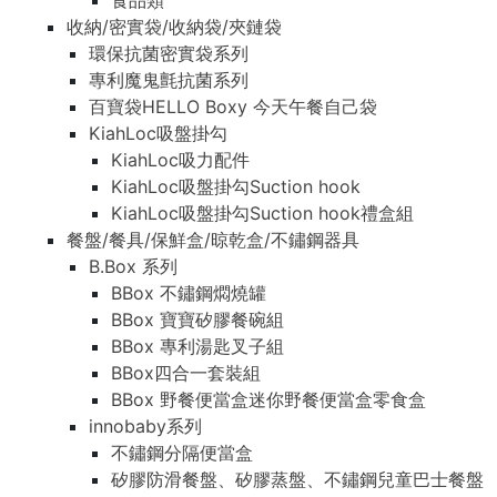
食品類
收納/密實袋/收納袋/夾鏈袋
環保抗菌密實袋系列
專利魔鬼氈抗菌系列
百寶袋HELLO Boxy 今天午餐自己袋
KiahLoc吸盤掛勾
KiahLoc吸力配件
KiahLoc吸盤掛勾Suction hook
KiahLoc吸盤掛勾Suction hook禮盒組
餐盤/餐具/保鮮盒/晾乾盒/不鏽鋼器具
B.Box 系列
BBox 不鏽鋼燜燒罐
BBox 寶寶矽膠餐碗組
BBox 專利湯匙叉子組
BBox四合一套裝組
BBox 野餐便當盒迷你野餐便當盒零食盒
innobaby系列
不鏽鋼分隔便當盒
矽膠防滑餐盤、矽膠蒸盤、不鏽鋼兒童巴士餐盤