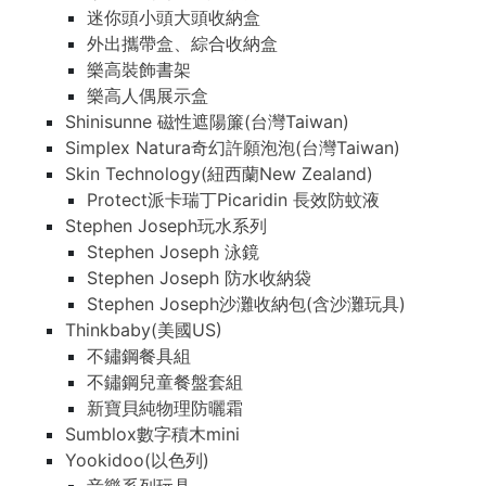
迷你頭小頭大頭收納盒
外出攜帶盒、綜合收納盒
樂高裝飾書架
樂高人偶展示盒
Shinisunne 磁性遮陽簾(台灣Taiwan)
Simplex Natura奇幻許願泡泡(台灣Taiwan)
Skin Technology(紐西蘭New Zealand)
Protect派卡瑞丁Picaridin 長效防蚊液
Stephen Joseph玩水系列
Stephen Joseph 泳鏡
Stephen Joseph 防水收納袋
Stephen Joseph沙灘收納包(含沙灘玩具)
Thinkbaby(美國US)
不鏽鋼餐具組
不鏽鋼兒童餐盤套組
新寶貝純物理防曬霜
Sumblox數字積木mini
Yookidoo(以色列)