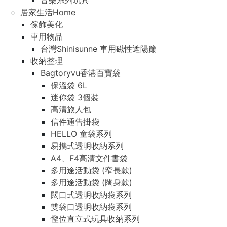
音樂系列玩具
居家生活Home
傢飾美化
車用物品
台灣Shinisunne 車用磁性遮陽簾
收納整理
Bagtoryvu香港百寶袋
保溫袋 6L
迷你袋 3個裝
高清旅人包
信件通告掛袋
HELLO 童袋系列
易攜式透明收納系列
A4、F4高清文件書袋
多用途活動袋 (窄長款)
多用途活動袋 (闊身款)
闊口式透明收納袋系列
雙袋口透明收納袋系列
慳位直立式玩具收納系列