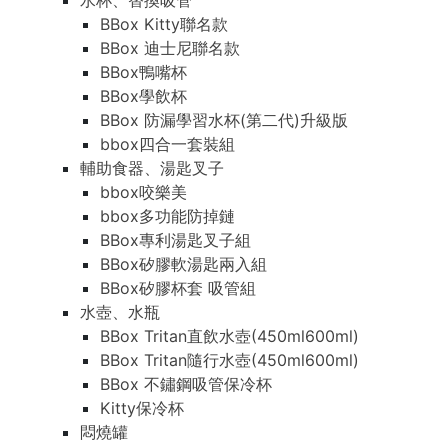
水杯、替換吸管
BBox Kitty聯名款
BBox 迪士尼聯名款
BBox鴨嘴杯
BBox學飲杯
BBox 防漏學習水杯(第二代)升級版
bbox四合一套裝組
輔助食器、湯匙叉子
bbox咬樂美
bbox多功能防掉鏈
BBox專利湯匙叉子組
BBox矽膠軟湯匙兩入組
BBox矽膠杯套 吸管組
水壺、水瓶
BBox Tritan直飲水壺(450ml600ml)
BBox Tritan隨行水壺(450ml600ml)
BBox 不鏽鋼吸管保冷杯
Kitty保冷杯
悶燒罐