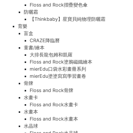
Floss and Rock摺疊變色傘
防曬霜
【Thinkbaby】星寶貝純物理防曬霜
育樂
盲盒
CRAZE降臨曆
童書/繪本
大排長龍包姆和凱羅
Floss and Rock塗鴉磁鐵繪本
mierEdu口袋水彩畫冊系列
mierEdu塗塗寫寫學習畫卷
骨牌
Floss and Rock骨牌
水畫卡
Floss and Rock水畫卡
水畫本
Floss and Rock水畫本
水晶球