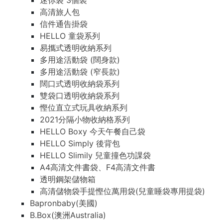
迷你袋 3個裝
高清旅人包
信件通告掛袋
HELLO 童袋系列
易攜式透明收納系列
多用途活動袋 (闊身款)
多用途活動袋 (窄長款)
闊口式透明收納袋系列
雙袋口透明收納袋系列
慳位直立式玩具收納系列
2021分隔小物收納格系列
HELLO Boxy 今天午餐自己袋
HELLO Simply 後背包
HELLO Slimily 兒童撞色功課袋
A4高清文件書袋、F4高清文件書
透明鋼架儲物箱
高清儲物袋手提慳位萬用袋(兒童睡袋專用提袋)
Bapronbaby(美國)
B.Box(澳洲Australia)