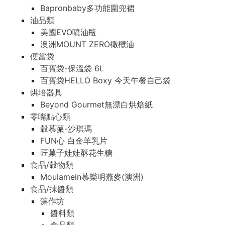
Bapronbaby多功能圍兜裙
油品類
美國EVO噴油瓶
澳洲MOUNT ZERO橄欖油
便當袋
百寶袋-保溫袋 6L
百寶袋HELLO Boxy 今天午餐自己袋
烘培器具
Beyond Gourmet無漂白烘焙紙
零嘴點心類
穀慕蒎-沙琪瑪
FUN心 白金羊乳片
匠菓子娃娃酥花生糖
食品/穀物類
Moulamein慕樂明燕麥(澳洲)
食品/抹醬類
藻作坊
醬料類