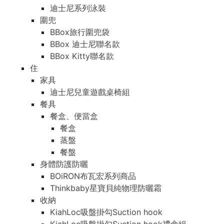
迪士尼系列泳裝
圍兜
BBox旅行圍兜袋
BBox 迪士尼聯名款
BBox Kitty聯名款
住
家具
迪士尼兒童遊戲桌椅組
餐具
餐盒、便當盒
餐盒
蒸盤
餐盤
身體防護防曬
BOiRON布瓦宏系列商品
Thinkbaby星寶貝純物理防曬霜
收納
KiahLoc吸盤掛勾Suction hook