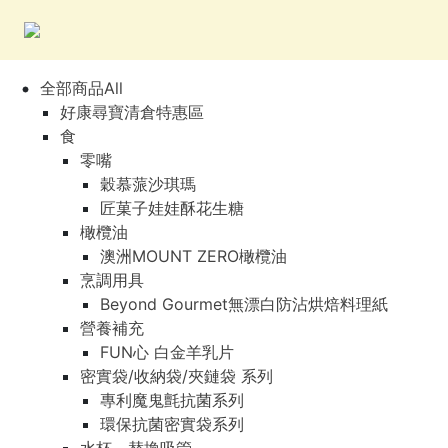
全部商品All
好康尋寶清倉特惠區
食
零嘴
穀慕蒎沙琪瑪
匠菓子娃娃酥花生糖
橄欖油
澳洲MOUNT ZERO橄欖油
烹調用具
Beyond Gourmet無漂白防沾烘焙料理紙
營養補充
FUN心 白金羊乳片
密實袋/收納袋/夾鏈袋 系列
專利魔鬼氈抗菌系列
環保抗菌密實袋系列