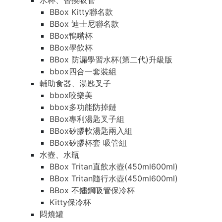
水杯、替換吸管
BBox Kitty聯名款
BBox 迪士尼聯名款
BBox鴨嘴杯
BBox學飲杯
BBox 防漏學習水杯(第二代)升級版
bbox四合一套裝組
輔助食器、湯匙叉子
bbox咬樂美
bbox多功能防掉鏈
BBox專利湯匙叉子組
BBox矽膠軟湯匙兩入組
BBox矽膠杯套 吸管組
水壺、水瓶
BBox Tritan直飲水壺(450ml600ml)
BBox Tritan隨行水壺(450ml600ml)
BBox 不鏽鋼吸管保冷杯
Kitty保冷杯
悶燒罐