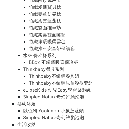
竹纖防蚊萬用巾
竹纖愛睏寶貝枕
竹纖嬰童防晃枕
竹纖柔雲蓬蓬枕
竹纖雙面推車墊
竹纖柔雲雙面睡窩
竹纖維暖暖柔雲毯
竹纖推車安全帶保護套
水杯.保冷杯系列
BBox 不鏽鋼吸管保冷杯
Thinkbaby餐具系列
Thinkbaby不鏽鋼餐具組
Thinkbaby不鏽鋼兒童餐盤套組
eLIpseKids 幼兒Easy學習吸盤碗
Simplex Natura奇幻許願泡泡
嬰幼沐浴
以色列 Yookidoo 小象蓮蓬頭
Simplex Natura奇幻許願泡泡
生活收納