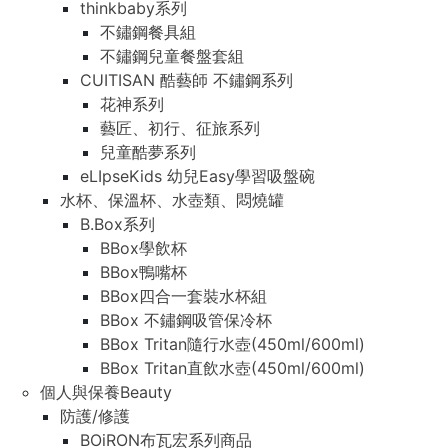
thinkbaby系列
不鏽鋼餐具組
不鏽鋼兒童餐盤套組
CUITISAN 酷藝師 不鏽鋼系列
花神系列
藝匠、初行、征旅系列
兒童酷夢系列
eLIpseKids 幼兒Easy學習吸盤碗
水杯、保溫杯、水壺類、悶燒罐
B.Box系列
BBox學飲杯
BBox鴨嘴杯
BBox四合一套裝水杯組
BBox 不鏽鋼吸管保冷杯
BBox Tritan隨行水壺(450ml/600ml)
BBox Tritan直飲水壺(450ml/600ml)
個人與保養Beauty
防護/修護
BOiRON布瓦宏系列商品