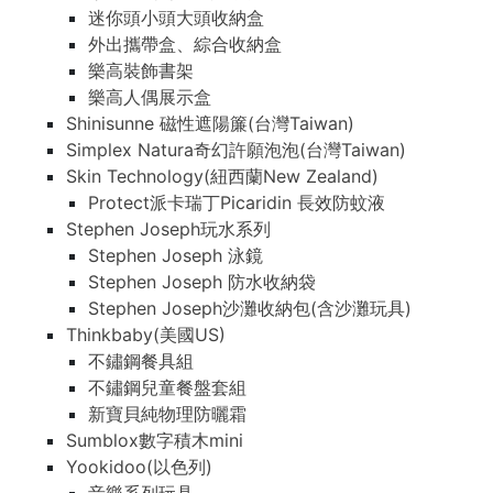
迷你頭小頭大頭收納盒
外出攜帶盒、綜合收納盒
樂高裝飾書架
樂高人偶展示盒
Shinisunne 磁性遮陽簾(台灣Taiwan)
Simplex Natura奇幻許願泡泡(台灣Taiwan)
Skin Technology(紐西蘭New Zealand)
Protect派卡瑞丁Picaridin 長效防蚊液
Stephen Joseph玩水系列
Stephen Joseph 泳鏡
Stephen Joseph 防水收納袋
Stephen Joseph沙灘收納包(含沙灘玩具)
Thinkbaby(美國US)
不鏽鋼餐具組
不鏽鋼兒童餐盤套組
新寶貝純物理防曬霜
Sumblox數字積木mini
Yookidoo(以色列)