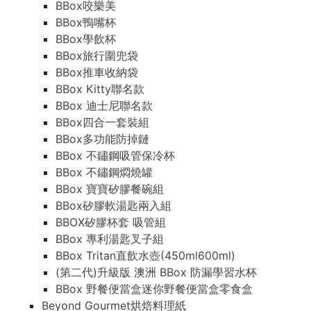
BBox咬樂美
BBox鴨嘴杯
BBox學飲杯
BBox旅行圍兜袋
BBox推車收納袋
BBox Kitty聯名款
BBox 迪士尼聯名款
BBox四合一套裝組
BBox多功能防掉鏈
BBox 不鏽鋼吸管保冷杯
BBox 不鏽鋼燜燒罐
BBox 寶寶矽膠餐碗組
BBox矽膠軟湯匙兩入組
BBOX矽膠杯套 吸管組
BBox 專利湯匙叉子組
BBox Tritan直飲水壺(450ml600ml)
(第二代)升級版 澳洲 BBox 防漏學習水杯
BBox 野餐便當盒迷你野餐便當盒零食盒
Beyond Gourmet烘焙料理紙