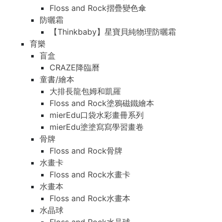
Floss and Rock摺疊變色傘
防曬霜
【Thinkbaby】星寶貝純物理防曬霜
育樂
盲盒
CRAZE降臨曆
童書/繪本
大排長龍包姆和凱羅
Floss and Rock塗鴉磁鐵繪本
mierEdu口袋水彩畫冊系列
mierEdu塗塗寫寫學習畫卷
骨牌
Floss and Rock骨牌
水畫卡
Floss and Rock水畫卡
水畫本
Floss and Rock水畫本
水晶球