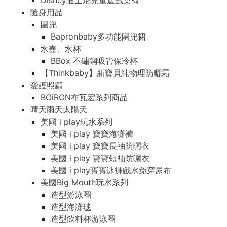
Disney迪士尼兒童遊戲桌椅
隨身用品
圍兜
Bapronbaby多功能圍兜裙
水壺、水杯
BBox 不鏽鋼吸管保冷杯
【Thinkbaby】新寶貝純物理防曬霜
愛護照顧
BOiRON布瓦宏系列商品
晴天雨天太陽天
美國 i play玩水系列
美國 i play 寶寶海灘褲
美國 i play 寶寶長袖防曬衣
美國 i play 寶寶短袖防曬衣
美國 i play寶寶泳褲戲水免穿尿布
美國Big Mouth玩水系列
造型游泳圈
造型海灘毯
造型飲料杯游泳圈