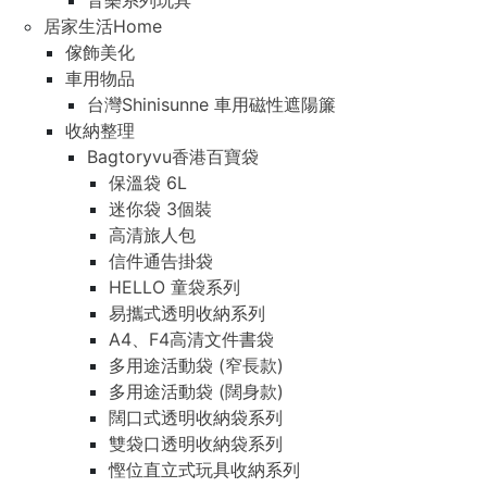
音樂系列玩具
居家生活Home
傢飾美化
車用物品
台灣Shinisunne 車用磁性遮陽簾
收納整理
Bagtoryvu香港百寶袋
保溫袋 6L
迷你袋 3個裝
高清旅人包
信件通告掛袋
HELLO 童袋系列
易攜式透明收納系列
A4、F4高清文件書袋
多用途活動袋 (窄長款)
多用途活動袋 (闊身款)
闊口式透明收納袋系列
雙袋口透明收納袋系列
慳位直立式玩具收納系列