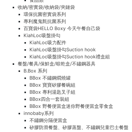
食品類
收納/密實袋/收納袋/夾鏈袋
環保抗菌密實袋系列
專利魔鬼氈抗菌系列
百寶袋HELLO Boxy 今天午餐自己袋
KiahLoc吸盤掛勾
KiahLoc吸力配件
KiahLoc吸盤掛勾Suction hook
KiahLoc吸盤掛勾Suction hook禮盒組
餐盤/餐具/保鮮盒/晾乾盒/不鏽鋼器具
B.Box 系列
BBox 不鏽鋼燜燒罐
BBox 寶寶矽膠餐碗組
BBox 專利湯匙叉子組
BBox四合一套裝組
BBox 野餐便當盒迷你野餐便當盒零食盒
innobaby系列
不鏽鋼分隔便當盒
矽膠防滑餐盤、矽膠蒸盤、不鏽鋼兒童巴士餐盤