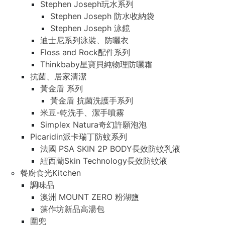
Stephen Joseph玩水系列
Stephen Joseph 防水收納袋
Stephen Joseph 泳鏡
迪士尼系列泳裝、防曬衣
Floss and Rock配件系列
Thinkbaby星寶貝純物理防曬霜
抗菌、居家清潔
黃金盾 系列
黃金盾 抗菌洗護手系列
米豆-乾洗手、潔手噴霧
Simplex Natura奇幻許願泡泡
Picaridin派卡瑞丁防蚊系列
法國 PSA SKIN 2P BODY長效防蚊乳液
紐西蘭Skin Technology長效防蚊液
餐廚食光Kitchen
調味品
澳洲 MOUNT ZERO 粉湖鹽
藻作坊新品高湯包
圍兜