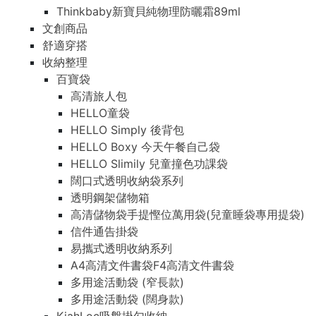
Thinkbaby新寶貝純物理防曬霜89ml
文創商品
舒適穿搭
收納整理
百寶袋
高清旅人包
HELLO童袋
HELLO Simply 後背包
HELLO Boxy 今天午餐自己袋
HELLO Slimily 兒童撞色功課袋
闊口式透明收納袋系列
透明鋼架儲物箱
高清儲物袋手提慳位萬用袋(兒童睡袋專用提袋)
信件通告掛袋
易攜式透明收納系列
A4高清文件書袋F4高清文件書袋
多用途活動袋 (窄長款)
多用途活動袋 (闊身款)