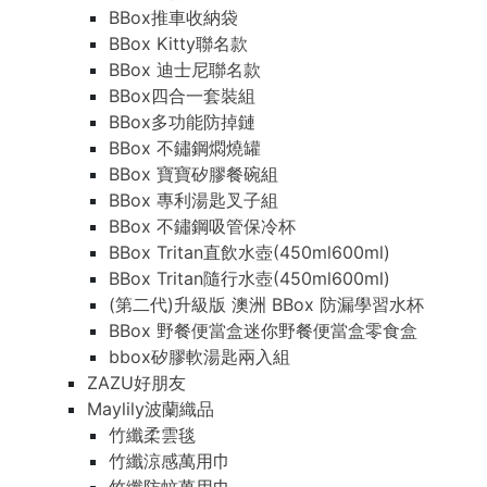
BBox推車收納袋
BBox Kitty聯名款
BBox 迪士尼聯名款
BBox四合一套裝組
BBox多功能防掉鏈
BBox 不鏽鋼燜燒罐
BBox 寶寶矽膠餐碗組
BBox 專利湯匙叉子組
BBox 不鏽鋼吸管保冷杯
BBox Tritan直飲水壺(450ml600ml)
BBox Tritan隨行水壺(450ml600ml)
(第二代)升級版 澳洲 BBox 防漏學習水杯
BBox 野餐便當盒迷你野餐便當盒零食盒
bbox矽膠軟湯匙兩入組
ZAZU好朋友
Maylily波蘭織品
竹纖柔雲毯
竹纖涼感萬用巾