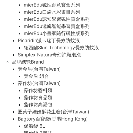
mierEdu磁性創意寶盒系列
mierEdu口袋水彩畫冊系列
mierEdu認知學習磁性寶盒系列
mierEdu邏輯智能學習寶盒系列
mierEdu小畫家隨行磁性版系列
Picaridin派卡瑞丁長效防蚊液
紐西蘭Skin Technology長效防蚊液
Simplex Natura奇幻許願泡泡
品牌總覽Brand
黃金盾(台灣Taiwan)
黃金盾 組合
藻作坊(台灣Taiwan)
藻作坊醬料類
藻作坊食品類
藻作坊高湯包
匠菓子娃娃酥花生糖(台灣Taiwan)
Bagtory百寶袋(香港Hong Kong)
保溫袋 6L