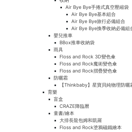
收納
Air Bye Bye手捲式真空壓縮袋
Air Bye Bye基本組合
Air Bye Bye旅行必備組合
Air Bye Bye換季收納必
嬰兒推車
BBox推車收納袋
雨具
Floss and Rock 3D變色傘
Floss and Rock魔術變色傘
Floss and Rock摺疊變色傘
防曬霜
【Thinkbaby】星寶貝純物理防曬
育樂
盲盒
CRAZE降臨曆
童書/繪本
大排長龍包姆和凱羅
Floss and Rock塗鴉磁鐵繪本