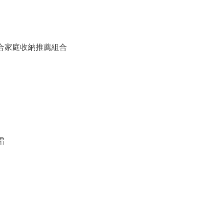
備組合家庭收納推薦組合
霜