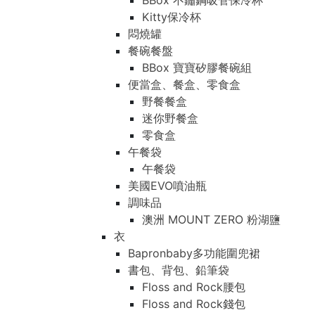
BBox 不鏽鋼吸管保冷杯
Kitty保冷杯
悶燒罐
餐碗餐盤
BBox 寶寶矽膠餐碗組
便當盒、餐盒、零食盒
野餐餐盒
迷你野餐盒
零食盒
午餐袋
午餐袋
美國EVO噴油瓶
調味品
澳洲 MOUNT ZERO 粉湖鹽
衣
Bapronbaby多功能圍兜裙
書包、背包、鉛筆袋
Floss and Rock腰包
Floss and Rock錢包