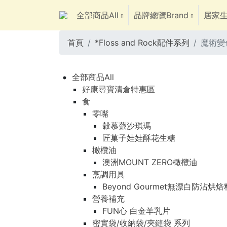
全部商品All
品牌總覽Brand
居家生
首頁
*Floss and Rock配件系列
魔術變色
全部商品All
好康尋寶清倉特惠區
食
零嘴
穀慕蒎沙琪瑪
匠菓子娃娃酥花生糖
橄欖油
澳洲MOUNT ZERO橄欖油
烹調用具
Beyond Gourmet無漂白防沾烘
營養補充
FUN心 白金羊乳片
密實袋/收納袋/夾鏈袋 系列