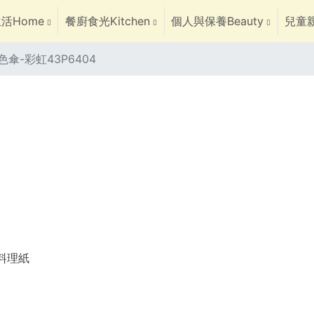
活Home
餐廚食光Kitchen
個人與保養Beauty
兒童親
傘-彩虹43P6404
焙料理紙