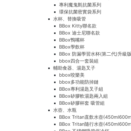
專利魔鬼氈抗菌系列
環保抗菌密實袋系列
水杯、替換吸管
BBox Kitty聯名款
BBox 迪士尼聯名款
BBox鴨嘴杯
BBox學飲杯
BBox 防漏學習水杯(第二代)升級
bbox四合一套裝組
輔助食器、湯匙叉子
bbox咬樂美
bbox多功能防掉鏈
BBox專利湯匙叉子組
BBox矽膠軟湯匙兩入組
BBox矽膠杯套 吸管組
水壺、水瓶
BBox Tritan直飲水壺(450ml600m
BBox Tritan隨行水壺(450ml600m