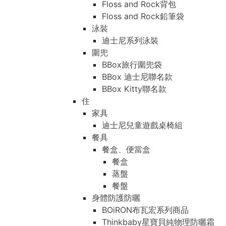
Floss and Rock背包
Floss and Rock鉛筆袋
泳裝
迪士尼系列泳裝
圍兜
BBox旅行圍兜袋
BBox 迪士尼聯名款
BBox Kitty聯名款
住
家具
迪士尼兒童遊戲桌椅組
餐具
餐盒、便當盒
餐盒
蒸盤
餐盤
身體防護防曬
BOiRON布瓦宏系列商品
Thinkbaby星寶貝純物理防曬霜