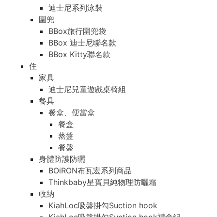
迪士尼系列泳裝
圍兜
BBox旅行圍兜袋
BBox 迪士尼聯名款
BBox Kitty聯名款
住
家具
迪士尼兒童遊戲桌椅組
餐具
餐盒、便當盒
餐盒
蒸盤
餐盤
身體防護防曬
BOiRON布瓦宏系列商品
Thinkbaby星寶貝純物理防曬霜
收納
KiahLoc吸盤掛勾Suction hook