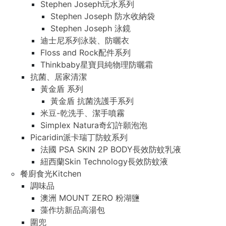
Stephen Joseph玩水系列
Stephen Joseph 防水收納袋
Stephen Joseph 泳鏡
迪士尼系列泳裝、防曬衣
Floss and Rock配件系列
Thinkbaby星寶貝純物理防曬霜
抗菌、居家清潔
黃金盾 系列
黃金盾 抗菌洗護手系列
米豆-乾洗手、潔手噴霧
Simplex Natura奇幻許願泡泡
Picaridin派卡瑞丁防蚊系列
法國 PSA SKIN 2P BODY長效防蚊乳液
紐西蘭Skin Technology長效防蚊液
餐廚食光Kitchen
調味品
澳洲 MOUNT ZERO 粉湖鹽
藻作坊新品高湯包
圍兜