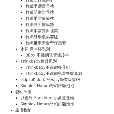
竹纖防蚊萬用巾
竹纖愛睏寶貝枕
竹纖嬰童防晃枕
竹纖柔雲蓬蓬枕
竹纖雙面推車墊
竹纖柔雲雙面睡窩
竹纖維暖暖柔雲毯
竹纖推車安全帶保護套
水杯.保冷杯系列
BBox 不鏽鋼吸管保冷杯
Thinkbaby餐具系列
Thinkbaby不鏽鋼餐具組
Thinkbaby不鏽鋼兒童餐盤套組
eLIpseKids 幼兒Easy學習吸盤碗
Simplex Natura奇幻許願泡泡
嬰幼沐浴
以色列 Yookidoo 小象蓮蓬頭
Simplex Natura奇幻許願泡泡
生活收納