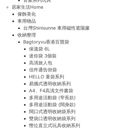
音樂系列玩具
居家生活Home
傢飾美化
車用物品
台灣Shinisunne 車用磁性遮陽簾
收納整理
Bagtoryvu香港百寶袋
保溫袋 6L
迷你袋 3個裝
高清旅人包
信件通告掛袋
HELLO 童袋系列
易攜式透明收納系列
A4、F4高清文件書袋
多用途活動袋 (窄長款)
多用途活動袋 (闊身款)
闊口式透明收納袋系列
雙袋口透明收納袋系列
慳位直立式玩具收納系列