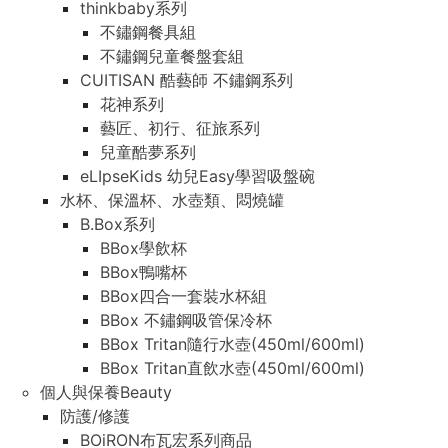
thinkbaby系列
不鏽鋼餐具組
不鏽鋼兒童餐盤套組
CUITISAN 酷藝師 不鏽鋼系列
花神系列
藝匠、初行、征旅系列
兒童酷夢系列
eLIpseKids 幼兒Easy學習吸盤碗
水杯、保溫杯、水壺類、悶燒罐
B.Box系列
BBox學飲杯
BBox鴨嘴杯
BBox四合一套裝水杯組
BBox 不鏽鋼吸管保冷杯
BBox Tritan隨行水壺(450ml/600ml)
BBox Tritan直飲水壺(450ml/600ml)
個人與保養Beauty
防護/修護
BOiRON布瓦宏系列商品