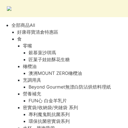
全部商品All
好康尋寶清倉特惠區
食
零嘴
穀慕蒎沙琪瑪
匠菓子娃娃酥花生糖
橄欖油
澳洲MOUNT ZERO橄欖油
烹調用具
Beyond Gourmet無漂白防沾烘焙料理紙
營養補充
FUN心 白金羊乳片
密實袋/收納袋/夾鏈袋 系列
專利魔鬼氈抗菌系列
環保抗菌密實袋系列