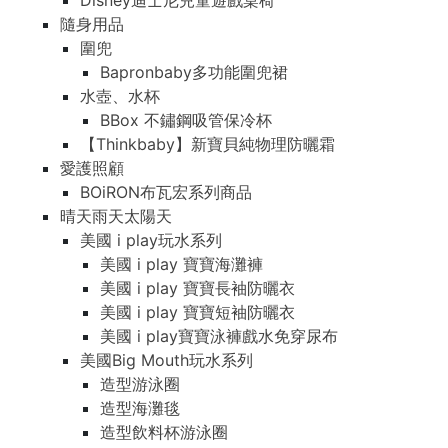
Disney迪士尼兒童遊戲桌椅
隨身用品
圍兜
Bapronbaby多功能圍兜裙
水壺、水杯
BBox 不鏽鋼吸管保冷杯
【Thinkbaby】新寶貝純物理防曬霜
愛護照顧
BOiRON布瓦宏系列商品
晴天雨天太陽天
美國 i play玩水系列
美國 i play 寶寶海灘褲
美國 i play 寶寶長袖防曬衣
美國 i play 寶寶短袖防曬衣
美國 i play寶寶泳褲戲水免穿尿布
美國Big Mouth玩水系列
造型游泳圈
造型海灘毯
造型飲料杯游泳圈