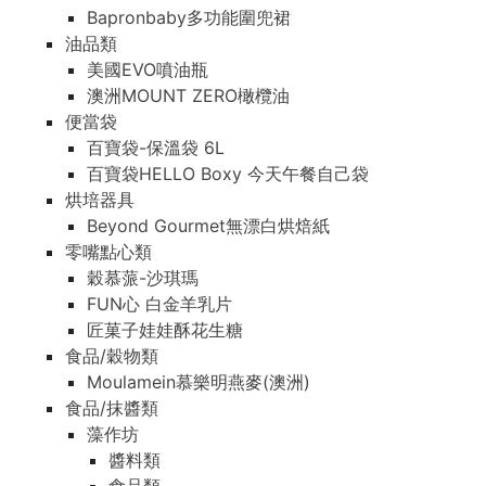
Bapronbaby多功能圍兜裙
油品類
美國EVO噴油瓶
澳洲MOUNT ZERO橄欖油
便當袋
百寶袋-保溫袋 6L
百寶袋HELLO Boxy 今天午餐自己袋
烘培器具
Beyond Gourmet無漂白烘焙紙
零嘴點心類
穀慕蒎-沙琪瑪
FUN心 白金羊乳片
匠菓子娃娃酥花生糖
食品/穀物類
Moulamein慕樂明燕麥(澳洲)
食品/抹醬類
藻作坊
醬料類