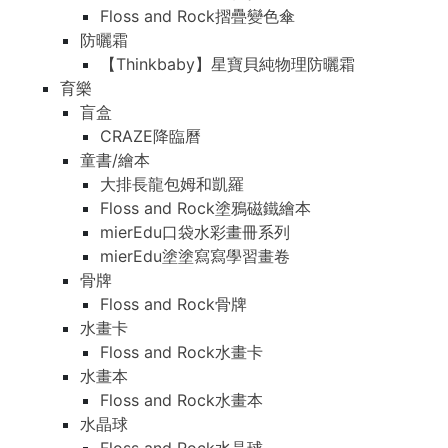
Floss and Rock摺疊變色傘
防曬霜
【Thinkbaby】星寶貝純物理防曬霜
育樂
盲盒
CRAZE降臨曆
童書/繪本
大排長龍包姆和凱羅
Floss and Rock塗鴉磁鐵繪本
mierEdu口袋水彩畫冊系列
mierEdu塗塗寫寫學習畫卷
骨牌
Floss and Rock骨牌
水畫卡
Floss and Rock水畫卡
水畫本
Floss and Rock水畫本
水晶球