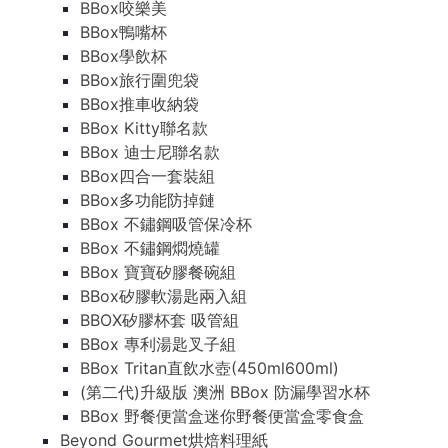
BBox咬樂美
BBox鴨嘴杯
BBox學飲杯
BBox旅行圍兜袋
BBox推車收納袋
BBox Kitty聯名款
BBox 迪士尼聯名款
BBox四合一套裝組
BBox多功能防掉鏈
BBox 不鏽鋼吸管保冷杯
BBox 不鏽鋼燜燒罐
BBox 寶寶矽膠餐碗組
BBox矽膠軟湯匙兩入組
BBOX矽膠杯套 吸管組
BBox 專利湯匙叉子組
BBox Tritan直飲水壺(450ml600ml)
(第二代)升級版 澳洲 BBox 防漏學習水杯
BBox 野餐便當盒迷你野餐便當盒零食盒
Beyond Gourmet烘焙料理紙