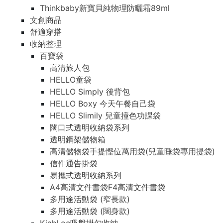
Thinkbaby新寶貝純物理防曬霜89ml
文創商品
舒適穿搭
收納整理
百寶袋
高清旅人包
HELLO童袋
HELLO Simply 後背包
HELLO Boxy 今天午餐自己袋
HELLO Slimily 兒童撞色功課袋
闊口式透明收納袋系列
透明鋼架儲物箱
高清儲物袋手提慳位萬用袋(兒童睡袋專用提袋)
信件通告掛袋
易攜式透明收納系列
A4高清文件書袋F4高清文件書袋
多用途活動袋 (窄長款)
多用途活動袋 (闊身款)