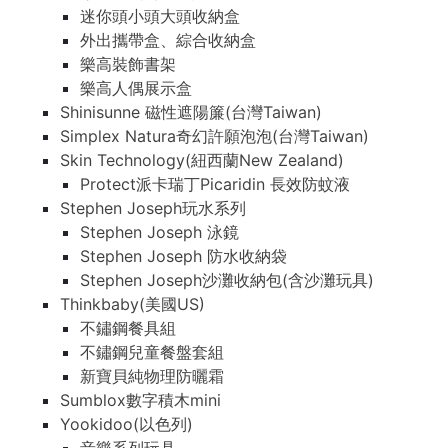
迷你頭小頭大頭收納盒
外出攜帶盒、綜合收納盒
樂高裝飾書架
樂高人偶展示盒
Shinisunne 磁性遮陽簾(台灣Taiwan)
Simplex Natura奇幻許願泡泡(台灣Taiwan)
Skin Technology(紐西蘭New Zealand)
Protect派卡瑞丁Picaridin 長效防蚊液
Stephen Joseph玩水系列
Stephen Joseph 泳鏡
Stephen Joseph 防水收納袋
Stephen Joseph沙灘收納包(含沙灘玩具)
Thinkbaby(美國US)
不鏽鋼餐具組
不鏽鋼兒童餐盤套組
新寶貝純物理防曬霜
Sumblox數字積木mini
Yookidoo(以色列)