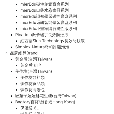
mierEdu磁性創意寶盒系列
mierEdu口袋水彩畫冊系列
mierEdu認知學習磁性寶盒系列
mierEdu邏輯智能學習寶盒系列
mierEdu小畫家隨行磁性版系列
Picaridin派卡瑞丁長效防蚊液
紐西蘭Skin Technology長效防蚊液
Simplex Natura奇幻許願泡泡
品牌總覽Brand
黃金盾(台灣Taiwan)
黃金盾 組合
藻作坊(台灣Taiwan)
藻作坊醬料類
藻作坊食品類
藻作坊高湯包
匠菓子娃娃酥花生糖(台灣Taiwan)
Bagtory百寶袋(香港Hong Kong)
保溫袋 6L