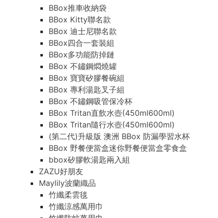
BBox推車收納袋
BBox Kitty聯名款
BBox 迪士尼聯名款
BBox四合一套裝組
BBox多功能防掉鏈
BBox 不鏽鋼燜燒罐
BBox 寶寶矽膠餐碗組
BBox 專利湯匙叉子組
BBox 不鏽鋼吸管保冷杯
BBox Tritan直飲水壺(450ml600ml)
BBox Tritan隨行水壺(450ml600ml)
(第二代)升級版 澳洲 BBox 防漏學習水杯
BBox 野餐便當盒迷你野餐便當盒零食盒
bbox矽膠軟湯匙兩入組
ZAZU好朋友
Maylily波蘭織品
竹纖柔雲毯
竹纖涼感萬用巾