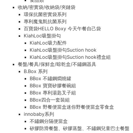
食品類
收納/密實袋/收納袋/夾鏈袋
環保抗菌密實袋系列
專利魔鬼氈抗菌系列
百寶袋HELLO Boxy 今天午餐自己袋
KiahLoc吸盤掛勾
KiahLoc吸力配件
KiahLoc吸盤掛勾Suction hook
KiahLoc吸盤掛勾Suction hook禮盒組
餐盤/餐具/保鮮盒/晾乾盒/不鏽鋼器具
B.Box 系列
BBox 不鏽鋼燜燒罐
BBox 寶寶矽膠餐碗組
BBox 專利湯匙叉子組
BBox四合一套裝組
BBox 野餐便當盒迷你野餐便當盒零食盒
innobaby系列
不鏽鋼分隔便當盒
矽膠防滑餐盤、矽膠蒸盤、不鏽鋼兒童巴士餐盤