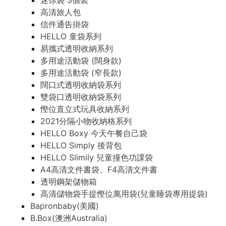
迷你袋 3個裝
高清旅人包
信件通告掛袋
HELLO 童袋系列
易攜式透明收納系列
多用途活動袋 (闊身款)
多用途活動袋 (窄長款)
闊口式透明收納袋系列
雙袋口透明收納袋系列
慳位直立式玩具收納系列
2021分隔小物收納格系列
HELLO Boxy 今天午餐自己袋
HELLO Simply 後背包
HELLO Slimily 兒童撞色功課袋
A4高清文件書袋、F4高清文件書
透明鋼架儲物箱
高清儲物袋手提慳位萬用袋(兒童睡袋專用提袋)
Bapronbaby(美國)
B.Box(澳洲Australia)