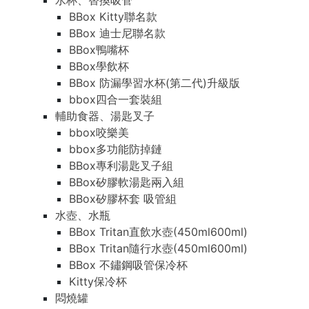
水杯、替換吸管
BBox Kitty聯名款
BBox 迪士尼聯名款
BBox鴨嘴杯
BBox學飲杯
BBox 防漏學習水杯(第二代)升級版
bbox四合一套裝組
輔助食器、湯匙叉子
bbox咬樂美
bbox多功能防掉鏈
BBox專利湯匙叉子組
BBox矽膠軟湯匙兩入組
BBox矽膠杯套 吸管組
水壺、水瓶
BBox Tritan直飲水壺(450ml600ml)
BBox Tritan隨行水壺(450ml600ml)
BBox 不鏽鋼吸管保冷杯
Kitty保冷杯
悶燒罐