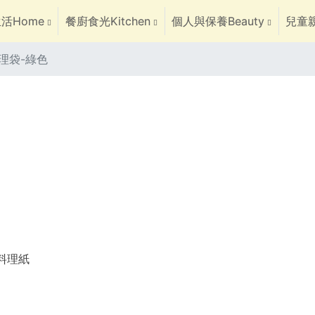
活Home
餐廚食光Kitchen
個人與保養Beauty
兒童親
整理袋-綠色
焙料理紙