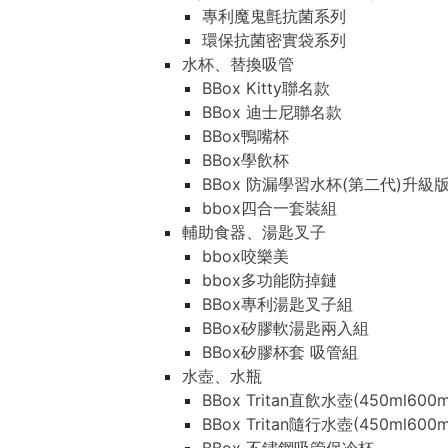
專利魔鬼氈抗菌系列
環保抗菌密實袋系列
水杯、替換吸管
BBox Kitty聯名款
BBox 迪士尼聯名款
BBox鴨嘴杯
BBox學飲杯
BBox 防漏學習水杯(第二代)升級
bbox四合一套裝組
輔助食器、湯匙叉子
bbox咬樂美
bbox多功能防掉鏈
BBox專利湯匙叉子組
BBox矽膠軟湯匙兩入組
BBox矽膠杯套 吸管組
水壺、水瓶
BBox Tritan直飲水壺(450ml600m
BBox Tritan隨行水壺(450ml600m