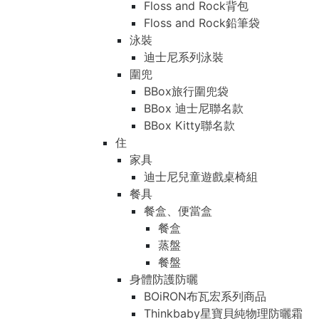
Floss and Rock背包
Floss and Rock鉛筆袋
泳裝
迪士尼系列泳裝
圍兜
BBox旅行圍兜袋
BBox 迪士尼聯名款
BBox Kitty聯名款
住
家具
迪士尼兒童遊戲桌椅組
餐具
餐盒、便當盒
餐盒
蒸盤
餐盤
身體防護防曬
BOiRON布瓦宏系列商品
Thinkbaby星寶貝純物理防曬霜