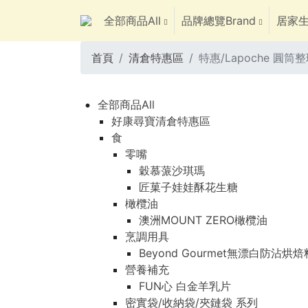
全部商品All
品牌總覽Brand
居家生
首頁
清倉特惠區
特惠/Lapoche 圓筒
全部商品All
好康尋寶清倉特惠區
食
零嘴
穀慕蒎沙琪瑪
匠菓子娃娃酥花生糖
橄欖油
澳洲MOUNT ZERO橄欖油
烹調用具
Beyond Gourmet無漂白防沾烘
營養補充
FUN心 白金羊乳片
密實袋/收納袋/夾鏈袋 系列