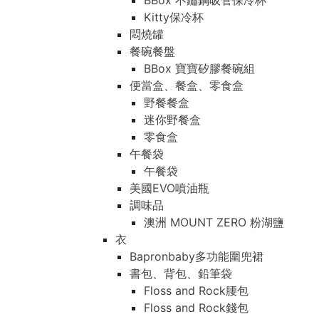
BBox 不鏽鋼吸管保冷杯
Kitty保冷杯
悶燒罐
餐碗餐盤
BBox 寶寶矽膠餐碗組
便當盒、餐盒、零食盒
野餐餐盒
迷你野餐盒
零食盒
午餐袋
午餐袋
美國EVO噴油瓶
調味品
澳洲 MOUNT ZERO 粉湖鹽
衣
Bapronbaby多功能圍兜裙
書包、背包、鉛筆袋
Floss and Rock腰包
Floss and Rock錢包