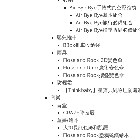
收納
Air Bye Bye手捲式真空壓縮袋
Air Bye Bye基本組合
Air Bye Bye旅行必備組合
Air Bye Bye換季收納必
嬰兒推車
BBox推車收納袋
雨具
Floss and Rock 3D變色傘
Floss and Rock魔術變色傘
Floss and Rock摺疊變色傘
防曬霜
【Thinkbaby】星寶貝純物理防曬
育樂
盲盒
CRAZE降臨曆
童書/繪本
大排長龍包姆和凱羅
Floss and Rock塗鴉磁鐵繪本