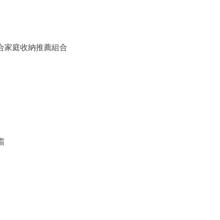
備組合家庭收納推薦組合
霜