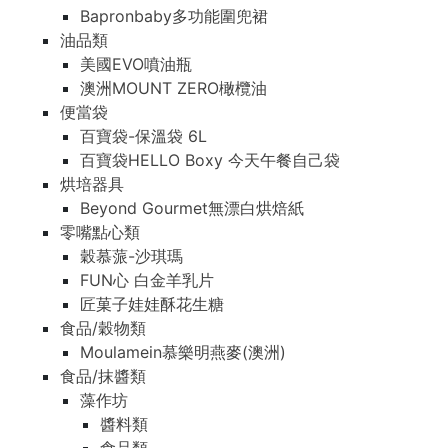
Bapronbaby多功能圍兜裙
油品類
美國EVO噴油瓶
澳洲MOUNT ZERO橄欖油
便當袋
百寶袋-保溫袋 6L
百寶袋HELLO Boxy 今天午餐自己袋
烘培器具
Beyond Gourmet無漂白烘焙紙
零嘴點心類
穀慕蒎-沙琪瑪
FUN心 白金羊乳片
匠菓子娃娃酥花生糖
食品/穀物類
Moulamein慕樂明燕麥(澳洲)
食品/抹醬類
藻作坊
醬料類