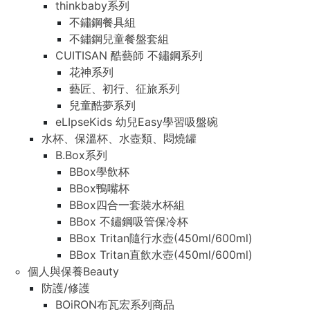
thinkbaby系列
不鏽鋼餐具組
不鏽鋼兒童餐盤套組
CUITISAN 酷藝師 不鏽鋼系列
花神系列
藝匠、初行、征旅系列
兒童酷夢系列
eLIpseKids 幼兒Easy學習吸盤碗
水杯、保溫杯、水壺類、悶燒罐
B.Box系列
BBox學飲杯
BBox鴨嘴杯
BBox四合一套裝水杯組
BBox 不鏽鋼吸管保冷杯
BBox Tritan隨行水壺(450ml/600ml)
BBox Tritan直飲水壺(450ml/600ml)
個人與保養Beauty
防護/修護
BOiRON布瓦宏系列商品