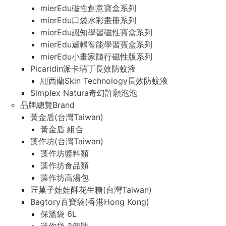
mierEdu磁性創意寶盒系列
mierEdu口袋水彩畫冊系列
mierEdu認知學習磁性寶盒系列
mierEdu邏輯智能學習寶盒系列
mierEdu小畫家隨行磁性版系列
Picaridin派卡瑞丁長效防蚊液
紐西蘭Skin Technology長效防蚊液
Simplex Natura奇幻許願泡泡
品牌總覽Brand
黃金盾(台灣Taiwan)
黃金盾 組合
藻作坊(台灣Taiwan)
藻作坊醬料類
藻作坊食品類
藻作坊高湯包
匠菓子娃娃酥花生糖(台灣Taiwan)
Bagtory百寶袋(香港Hong Kong)
保溫袋 6L