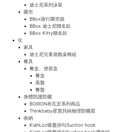
迪士尼系列泳裝
圍兜
BBox旅行圍兜袋
BBox 迪士尼聯名款
BBox Kitty聯名款
住
家具
迪士尼兒童遊戲桌椅組
餐具
餐盒、便當盒
餐盒
蒸盤
餐盤
身體防護防曬
BOiRON布瓦宏系列商品
Thinkbaby星寶貝純物理防曬霜
收納
KiahLoc吸盤掛勾Suction hook