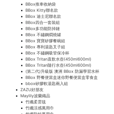
BBox推車收納袋
BBox Kitty聯名款
BBox 迪士尼聯名款
BBox四合一套裝組
BBox多功能防掉鏈
BBox 不鏽鋼燜燒罐
BBox 寶寶矽膠餐碗組
BBox 專利湯匙叉子組
BBox 不鏽鋼吸管保冷杯
BBox Tritan直飲水壺(450ml600ml)
BBox Tritan隨行水壺(450ml600ml)
(第二代)升級版 澳洲 BBox 防漏學習水杯
BBox 野餐便當盒迷你野餐便當盒零食盒
bbox矽膠軟湯匙兩入組
ZAZU好朋友
Maylily波蘭織品
竹纖柔雲毯
竹纖涼感萬用巾