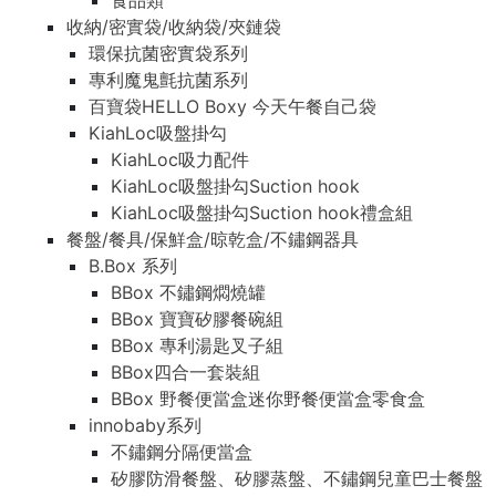
食品類
收納/密實袋/收納袋/夾鏈袋
環保抗菌密實袋系列
專利魔鬼氈抗菌系列
百寶袋HELLO Boxy 今天午餐自己袋
KiahLoc吸盤掛勾
KiahLoc吸力配件
KiahLoc吸盤掛勾Suction hook
KiahLoc吸盤掛勾Suction hook禮盒組
餐盤/餐具/保鮮盒/晾乾盒/不鏽鋼器具
B.Box 系列
BBox 不鏽鋼燜燒罐
BBox 寶寶矽膠餐碗組
BBox 專利湯匙叉子組
BBox四合一套裝組
BBox 野餐便當盒迷你野餐便當盒零食盒
innobaby系列
不鏽鋼分隔便當盒
矽膠防滑餐盤、矽膠蒸盤、不鏽鋼兒童巴士餐盤