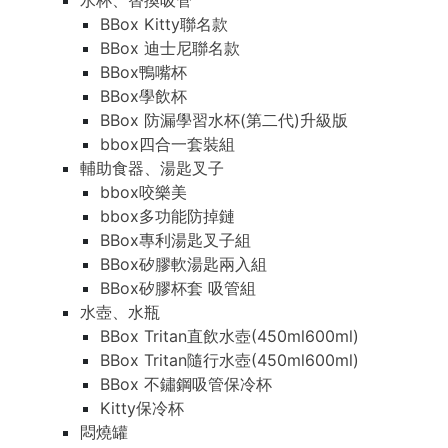
水杯、替換吸管
BBox Kitty聯名款
BBox 迪士尼聯名款
BBox鴨嘴杯
BBox學飲杯
BBox 防漏學習水杯(第二代)升級版
bbox四合一套裝組
輔助食器、湯匙叉子
bbox咬樂美
bbox多功能防掉鏈
BBox專利湯匙叉子組
BBox矽膠軟湯匙兩入組
BBox矽膠杯套 吸管組
水壺、水瓶
BBox Tritan直飲水壺(450ml600ml)
BBox Tritan隨行水壺(450ml600ml)
BBox 不鏽鋼吸管保冷杯
Kitty保冷杯
悶燒罐