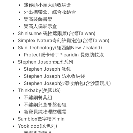
迷你頭小頭大頭收納盒
外出攜帶盒、綜合收納盒
樂高裝飾書架
樂高人偶展示盒
Shinisunne 磁性遮陽簾(台灣Taiwan)
Simplex Natura奇幻許願泡泡(台灣Taiwan)
Skin Technology(紐西蘭New Zealand)
Protect派卡瑞丁Picaridin 長效防蚊液
Stephen Joseph玩水系列
Stephen Joseph 泳鏡
Stephen Joseph 防水收納袋
Stephen Joseph沙灘收納包(含沙灘玩具)
Thinkbaby(美國US)
不鏽鋼餐具組
不鏽鋼兒童餐盤套組
新寶貝純物理防曬霜
Sumblox數字積木mini
Yookidoo(以色列)