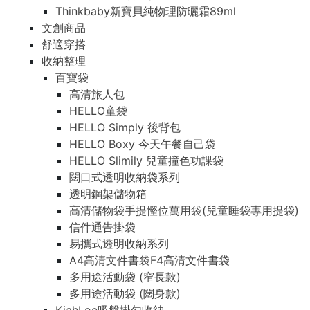
Thinkbaby新寶貝純物理防曬霜89ml
文創商品
舒適穿搭
收納整理
百寶袋
高清旅人包
HELLO童袋
HELLO Simply 後背包
HELLO Boxy 今天午餐自己袋
HELLO Slimily 兒童撞色功課袋
闊口式透明收納袋系列
透明鋼架儲物箱
高清儲物袋手提慳位萬用袋(兒童睡袋專用提袋)
信件通告掛袋
易攜式透明收納系列
A4高清文件書袋F4高清文件書袋
多用途活動袋 (窄長款)
多用途活動袋 (闊身款)