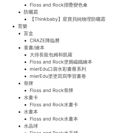
Floss and Rock摺疊變色傘
防曬霜
【Thinkbaby】星寶貝純物理防曬霜
育樂
盲盒
CRAZE降臨曆
童書/繪本
大排長龍包姆和凱羅
Floss and Rock塗鴉磁鐵繪本
mierEdu口袋水彩畫冊系列
mierEdu塗塗寫寫學習畫卷
骨牌
Floss and Rock骨牌
水畫卡
Floss and Rock水畫卡
水畫本
Floss and Rock水畫本
水晶球