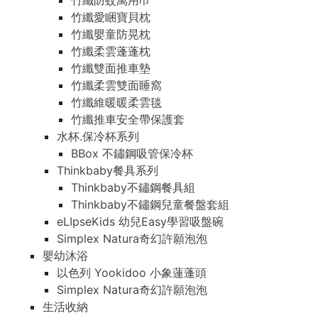
竹纖防蚊萬用巾
竹纖愛睏寶貝枕
竹纖嬰童防晃枕
竹纖柔雲蓬蓬枕
竹纖雙面推車墊
竹纖柔雲雙面睡窩
竹纖維暖暖柔雲毯
竹纖推車安全帶保護套
水杯.保冷杯系列
BBox 不鏽鋼吸管保冷杯
Thinkbaby餐具系列
Thinkbaby不鏽鋼餐具組
Thinkbaby不鏽鋼兒童餐盤套組
eLIpseKids 幼兒Easy學習吸盤碗
Simplex Natura奇幻許願泡泡
嬰幼沐浴
以色列 Yookidoo 小象蓮蓬頭
Simplex Natura奇幻許願泡泡
生活收納