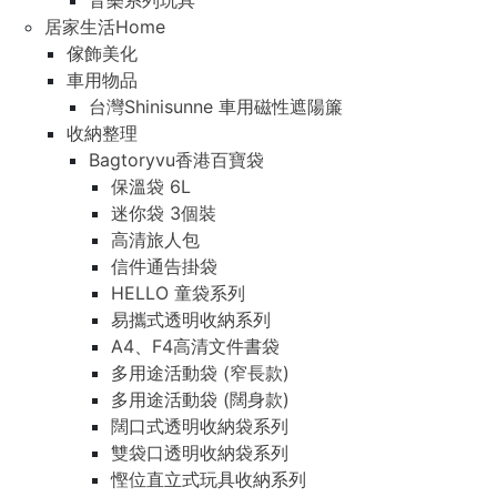
音樂系列玩具
居家生活Home
傢飾美化
車用物品
台灣Shinisunne 車用磁性遮陽簾
收納整理
Bagtoryvu香港百寶袋
保溫袋 6L
迷你袋 3個裝
高清旅人包
信件通告掛袋
HELLO 童袋系列
易攜式透明收納系列
A4、F4高清文件書袋
多用途活動袋 (窄長款)
多用途活動袋 (闊身款)
闊口式透明收納袋系列
雙袋口透明收納袋系列
慳位直立式玩具收納系列