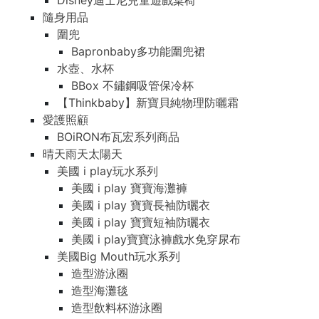
Disney迪士尼兒童遊戲桌椅
隨身用品
圍兜
Bapronbaby多功能圍兜裙
水壺、水杯
BBox 不鏽鋼吸管保冷杯
【Thinkbaby】新寶貝純物理防曬霜
愛護照顧
BOiRON布瓦宏系列商品
晴天雨天太陽天
美國 i play玩水系列
美國 i play 寶寶海灘褲
美國 i play 寶寶長袖防曬衣
美國 i play 寶寶短袖防曬衣
美國 i play寶寶泳褲戲水免穿尿布
美國Big Mouth玩水系列
造型游泳圈
造型海灘毯
造型飲料杯游泳圈