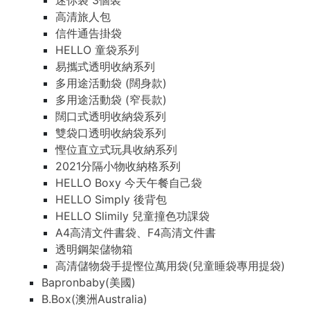
迷你袋 3個裝
高清旅人包
信件通告掛袋
HELLO 童袋系列
易攜式透明收納系列
多用途活動袋 (闊身款)
多用途活動袋 (窄長款)
闊口式透明收納袋系列
雙袋口透明收納袋系列
慳位直立式玩具收納系列
2021分隔小物收納格系列
HELLO Boxy 今天午餐自己袋
HELLO Simply 後背包
HELLO Slimily 兒童撞色功課袋
A4高清文件書袋、F4高清文件書
透明鋼架儲物箱
高清儲物袋手提慳位萬用袋(兒童睡袋專用提袋)
Bapronbaby(美國)
B.Box(澳洲Australia)