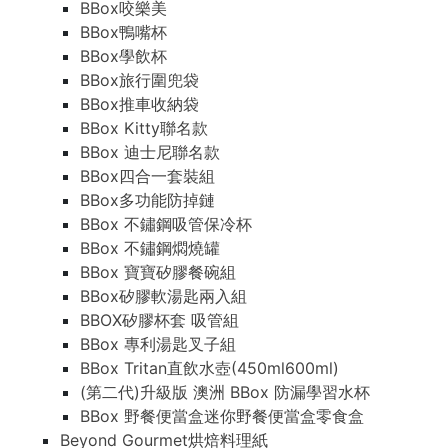
BBox咬樂美
BBox鴨嘴杯
BBox學飲杯
BBox旅行圍兜袋
BBox推車收納袋
BBox Kitty聯名款
BBox 迪士尼聯名款
BBox四合一套裝組
BBox多功能防掉鏈
BBox 不鏽鋼吸管保冷杯
BBox 不鏽鋼燜燒罐
BBox 寶寶矽膠餐碗組
BBox矽膠軟湯匙兩入組
BBOX矽膠杯套 吸管組
BBox 專利湯匙叉子組
BBox Tritan直飲水壺(450ml600ml)
(第二代)升級版 澳洲 BBox 防漏學習水杯
BBox 野餐便當盒迷你野餐便當盒零食盒
Beyond Gourmet烘焙料理紙