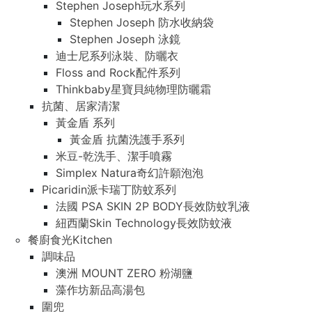
Stephen Joseph玩水系列
Stephen Joseph 防水收納袋
Stephen Joseph 泳鏡
迪士尼系列泳裝、防曬衣
Floss and Rock配件系列
Thinkbaby星寶貝純物理防曬霜
抗菌、居家清潔
黃金盾 系列
黃金盾 抗菌洗護手系列
米豆-乾洗手、潔手噴霧
Simplex Natura奇幻許願泡泡
Picaridin派卡瑞丁防蚊系列
法國 PSA SKIN 2P BODY長效防蚊乳液
紐西蘭Skin Technology長效防蚊液
餐廚食光Kitchen
調味品
澳洲 MOUNT ZERO 粉湖鹽
藻作坊新品高湯包
圍兜