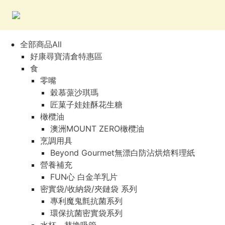
全部商品All
好康尋寶清倉特惠區
食
零嘴
穀慕蒎沙琪瑪
匠菓子娃娃酥花生糖
橄欖油
澳洲MOUNT ZERO橄欖油
烹調用具
Beyond Gourmet無漂白防沾烘焙料理紙
營養補充
FUN心 白金羊乳片
密實袋/收納袋/夾鏈袋 系列
專利魔鬼氈抗菌系列
環保抗菌密實袋系列