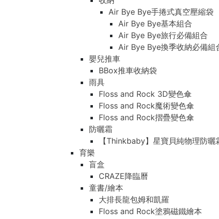
收納
Air Bye Bye手捲式真空壓縮袋
Air Bye Bye基本組合
Air Bye Bye旅行必備組合
Air Bye Bye換季收納必
嬰兒推車
BBox推車收納袋
雨具
Floss and Rock 3D變色傘
Floss and Rock魔術變色傘
Floss and Rock摺疊變色傘
防曬霜
【Thinkbaby】星寶貝純物理防曬
育樂
盲盒
CRAZE降臨曆
童書/繪本
大排長龍包姆和凱羅
Floss and Rock塗鴉磁鐵繪本