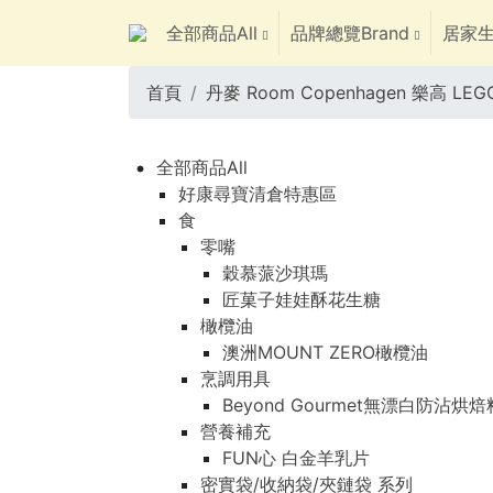
全部商品All
品牌總覽Brand
居家生
首頁
丹麥 Room Copenhagen 樂高 
全部商品All
好康尋寶清倉特惠區
食
零嘴
穀慕蒎沙琪瑪
匠菓子娃娃酥花生糖
橄欖油
澳洲MOUNT ZERO橄欖油
烹調用具
Beyond Gourmet無漂白防沾烘
營養補充
FUN心 白金羊乳片
密實袋/收納袋/夾鏈袋 系列