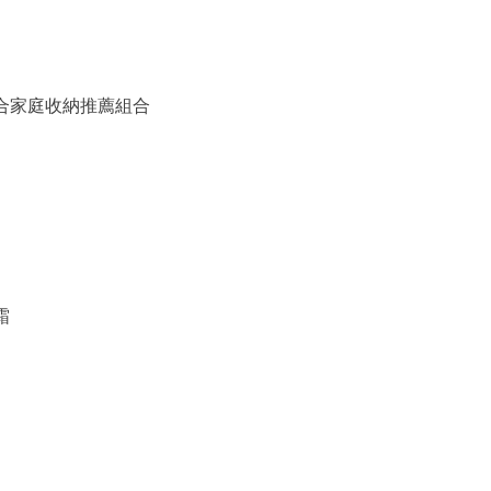
備組合家庭收納推薦組合
霜