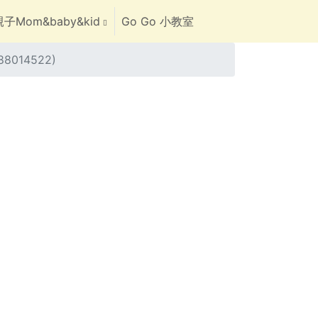
子Mom&baby&kid
Go Go 小教室
014522)