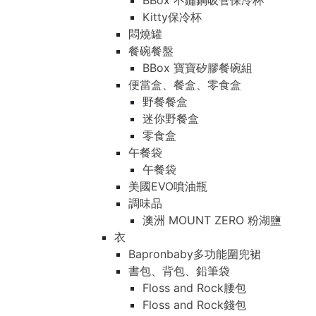
BBox 不鏽鋼吸管保冷杯
Kitty保冷杯
悶燒罐
餐碗餐盤
BBox 寶寶矽膠餐碗組
便當盒、餐盒、零食盒
野餐餐盒
迷你野餐盒
零食盒
午餐袋
午餐袋
美國EVO噴油瓶
調味品
澳洲 MOUNT ZERO 粉湖鹽
衣
Bapronbaby多功能圍兜裙
書包、背包、鉛筆袋
Floss and Rock腰包
Floss and Rock錢包