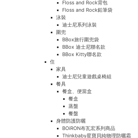
Floss and Rock背包
Floss and Rock鉛筆袋
泳裝
迪士尼系列泳裝
圍兜
BBox旅行圍兜袋
BBox 迪士尼聯名款
BBox Kitty聯名款
住
家具
迪士尼兒童遊戲桌椅組
餐具
餐盒、便當盒
餐盒
蒸盤
餐盤
身體防護防曬
BOiRON布瓦宏系列商品
Thinkbaby星寶貝純物理防曬霜