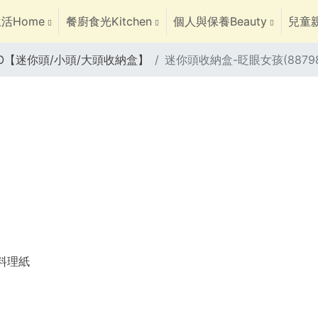
活Home
餐廚食光Kitchen
個人與保養Beauty
兒童親
LEGO【迷你頭/小頭/大頭收納盒】
迷你頭收納盒-眨眼女孩(887988
焙料理紙