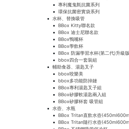
專利魔鬼氈抗菌系列
環保抗菌密實袋系列
水杯、替換吸管
BBox Kitty聯名款
BBox 迪士尼聯名款
BBox鴨嘴杯
BBox學飲杯
BBox 防漏學習水杯(第二代)升級
bbox四合一套裝組
輔助食器、湯匙叉子
bbox咬樂美
bbox多功能防掉鏈
BBox專利湯匙叉子組
BBox矽膠軟湯匙兩入組
BBox矽膠杯套 吸管組
水壺、水瓶
BBox Tritan直飲水壺(450ml600m
BBox Tritan隨行水壺(450ml600m