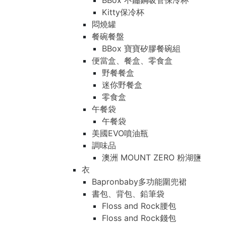
BBox 不鏽鋼吸管保冷杯
Kitty保冷杯
悶燒罐
餐碗餐盤
BBox 寶寶矽膠餐碗組
便當盒、餐盒、零食盒
野餐餐盒
迷你野餐盒
零食盒
午餐袋
午餐袋
美國EVO噴油瓶
調味品
澳洲 MOUNT ZERO 粉湖鹽
衣
Bapronbaby多功能圍兜裙
書包、背包、鉛筆袋
Floss and Rock腰包
Floss and Rock錢包