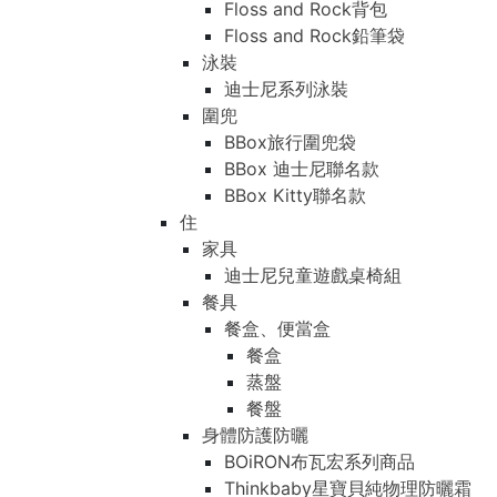
Floss and Rock背包
Floss and Rock鉛筆袋
泳裝
迪士尼系列泳裝
圍兜
BBox旅行圍兜袋
BBox 迪士尼聯名款
BBox Kitty聯名款
住
家具
迪士尼兒童遊戲桌椅組
餐具
餐盒、便當盒
餐盒
蒸盤
餐盤
身體防護防曬
BOiRON布瓦宏系列商品
Thinkbaby星寶貝純物理防曬霜