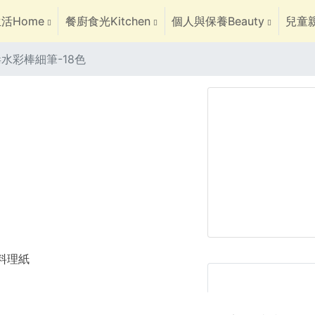
活Home
餐廚食光Kitchen
個人與保養Beauty
兒童親
水彩棒細筆-18色
焙料理紙