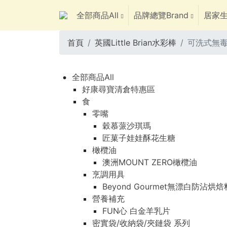
全部商品All
品牌總覽Brand
居家生
首頁
英國Little Brian水彩棒
可洗式無毒
全部商品All
好康尋寶清倉特惠區
食
零嘴
穀慕蒎沙琪瑪
匠菓子娃娃酥花生糖
橄欖油
澳洲MOUNT ZERO橄欖油
烹調用具
Beyond Gourmet無漂白防沾烘
營養補充
FUN心 白金羊乳片
密實袋/收納袋/夾鏈袋 系列