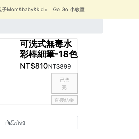
子Mom&baby&kid
Go Go 小教室
可洗式無毒水
彩棒細筆-18色
NT$810
NT$899
直接結帳
商品介紹