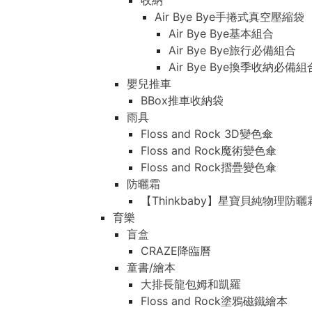
收納
Air Bye Bye手捲式真空壓縮袋
Air Bye Bye基本組合
Air Bye Bye旅行必備組合
Air Bye Bye換季收納必
嬰兒推車
BBox推車收納袋
雨具
Floss and Rock 3D變色傘
Floss and Rock魔術變色傘
Floss and Rock摺疊變色傘
防曬霜
【Thinkbaby】星寶貝純物理防曬
育樂
盲盒
CRAZE降臨曆
童書/繪本
大排長龍包姆和凱羅
Floss and Rock塗鴉磁鐵繪本