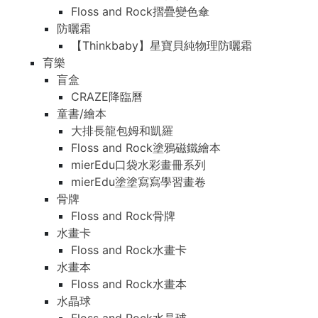
Floss and Rock摺疊變色傘
防曬霜
【Thinkbaby】星寶貝純物理防曬霜
育樂
盲盒
CRAZE降臨曆
童書/繪本
大排長龍包姆和凱羅
Floss and Rock塗鴉磁鐵繪本
mierEdu口袋水彩畫冊系列
mierEdu塗塗寫寫學習畫卷
骨牌
Floss and Rock骨牌
水畫卡
Floss and Rock水畫卡
水畫本
Floss and Rock水畫本
水晶球