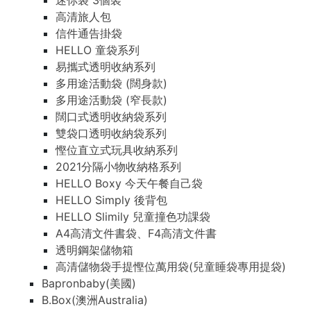
迷你袋 3個裝
高清旅人包
信件通告掛袋
HELLO 童袋系列
易攜式透明收納系列
多用途活動袋 (闊身款)
多用途活動袋 (窄長款)
闊口式透明收納袋系列
雙袋口透明收納袋系列
慳位直立式玩具收納系列
2021分隔小物收納格系列
HELLO Boxy 今天午餐自己袋
HELLO Simply 後背包
HELLO Slimily 兒童撞色功課袋
A4高清文件書袋、F4高清文件書
透明鋼架儲物箱
高清儲物袋手提慳位萬用袋(兒童睡袋專用提袋)
Bapronbaby(美國)
B.Box(澳洲Australia)