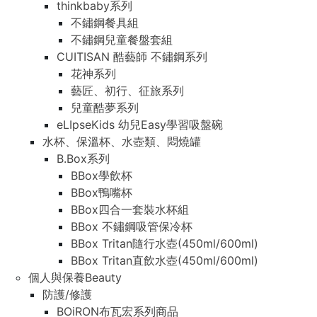
thinkbaby系列
不鏽鋼餐具組
不鏽鋼兒童餐盤套組
CUITISAN 酷藝師 不鏽鋼系列
花神系列
藝匠、初行、征旅系列
兒童酷夢系列
eLIpseKids 幼兒Easy學習吸盤碗
水杯、保溫杯、水壺類、悶燒罐
B.Box系列
BBox學飲杯
BBox鴨嘴杯
BBox四合一套裝水杯組
BBox 不鏽鋼吸管保冷杯
BBox Tritan隨行水壺(450ml/600ml)
BBox Tritan直飲水壺(450ml/600ml)
個人與保養Beauty
防護/修護
BOiRON布瓦宏系列商品