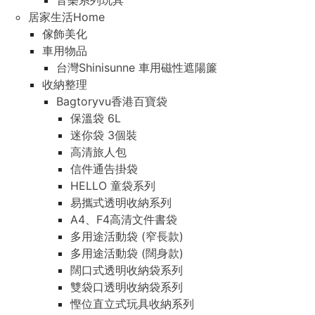
音樂系列玩具
居家生活Home
傢飾美化
車用物品
台灣Shinisunne 車用磁性遮陽簾
收納整理
Bagtoryvu香港百寶袋
保溫袋 6L
迷你袋 3個裝
高清旅人包
信件通告掛袋
HELLO 童袋系列
易攜式透明收納系列
A4、F4高清文件書袋
多用途活動袋 (窄長款)
多用途活動袋 (闊身款)
闊口式透明收納袋系列
雙袋口透明收納袋系列
慳位直立式玩具收納系列