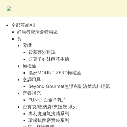
全部商品All
好康尋寶清倉特惠區
食
零嘴
穀慕蒎沙琪瑪
匠菓子娃娃酥花生糖
橄欖油
澳洲MOUNT ZERO橄欖油
烹調用具
Beyond Gourmet無漂白防沾烘焙料理紙
營養補充
FUN心 白金羊乳片
密實袋/收納袋/夾鏈袋 系列
專利魔鬼氈抗菌系列
環保抗菌密實袋系列