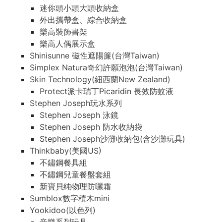
迷你頭小頭大頭收納盒
外出攜帶盒、綜合收納盒
樂高裝飾書架
樂高人偶展示盒
Shinisunne 磁性遮陽簾(台灣Taiwan)
Simplex Natura奇幻許願泡泡(台灣Taiwan)
Skin Technology(紐西蘭New Zealand)
Protect派卡瑞丁Picaridin 長效防蚊液
Stephen Joseph玩水系列
Stephen Joseph 泳鏡
Stephen Joseph 防水收納袋
Stephen Joseph沙灘收納包(含沙灘玩具)
Thinkbaby(美國US)
不鏽鋼餐具組
不鏽鋼兒童餐盤套組
新寶貝純物理防曬霜
Sumblox數字積木mini
Yookidoo(以色列)