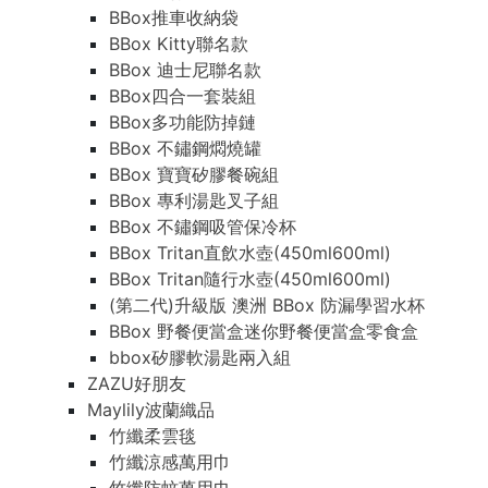
BBox推車收納袋
BBox Kitty聯名款
BBox 迪士尼聯名款
BBox四合一套裝組
BBox多功能防掉鏈
BBox 不鏽鋼燜燒罐
BBox 寶寶矽膠餐碗組
BBox 專利湯匙叉子組
BBox 不鏽鋼吸管保冷杯
BBox Tritan直飲水壺(450ml600ml)
BBox Tritan隨行水壺(450ml600ml)
(第二代)升級版 澳洲 BBox 防漏學習水杯
BBox 野餐便當盒迷你野餐便當盒零食盒
bbox矽膠軟湯匙兩入組
ZAZU好朋友
Maylily波蘭織品
竹纖柔雲毯
竹纖涼感萬用巾