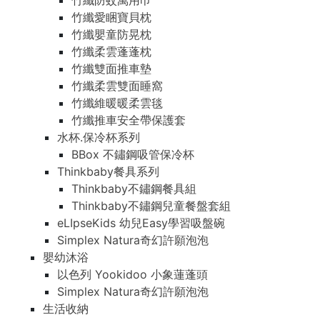
竹纖防蚊萬用巾
竹纖愛睏寶貝枕
竹纖嬰童防晃枕
竹纖柔雲蓬蓬枕
竹纖雙面推車墊
竹纖柔雲雙面睡窩
竹纖維暖暖柔雲毯
竹纖推車安全帶保護套
水杯.保冷杯系列
BBox 不鏽鋼吸管保冷杯
Thinkbaby餐具系列
Thinkbaby不鏽鋼餐具組
Thinkbaby不鏽鋼兒童餐盤套組
eLIpseKids 幼兒Easy學習吸盤碗
Simplex Natura奇幻許願泡泡
嬰幼沐浴
以色列 Yookidoo 小象蓮蓬頭
Simplex Natura奇幻許願泡泡
生活收納