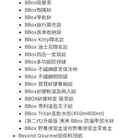
BBox咬樂美
BBox鴨嘴杯
BBox學飲杯
BBox旅行圍兜袋
BBox推車收納袋
BBox Kitty聯名款
BBox 迪士尼聯名款
BBox四合一套裝組
BBox多功能防掉鏈
BBox 不鏽鋼吸管保冷杯
BBox 不鏽鋼燜燒罐
BBox 寶寶矽膠餐碗組
BBox矽膠軟湯匙兩入組
BBOX矽膠杯套 吸管組
BBox 專利湯匙叉子組
BBox Tritan直飲水壺(450ml600ml)
(第二代)升級版 澳洲 BBox 防漏學習水杯
BBox 野餐便當盒迷你野餐便當盒零食盒
Beyond Gourmet烘焙料理紙