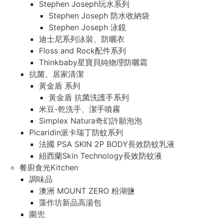
Stephen Joseph玩水系列
Stephen Joseph 防水收納袋
Stephen Joseph 泳鏡
迪士尼系列泳裝、防曬衣
Floss and Rock配件系列
Thinkbaby星寶貝純物理防曬霜
抗菌、居家清潔
黃金盾 系列
黃金盾 抗菌洗護手系列
米豆-乾洗手、潔手噴霧
Simplex Natura奇幻許願泡泡
Picaridin派卡瑞丁防蚊系列
法國 PSA SKIN 2P BODY長效防蚊乳液
紐西蘭Skin Technology長效防蚊液
餐廚食光Kitchen
調味品
澳洲 MOUNT ZERO 粉湖鹽
藻作坊新品高湯包
圍兜