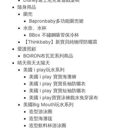
Disney迪士尼兒童遊戲桌椅
隨身用品
圍兜
Bapronbaby多功能圍兜裙
水壺、水杯
BBox 不鏽鋼吸管保冷杯
【Thinkbaby】新寶貝純物理防曬霜
愛護照顧
BOiRON布瓦宏系列商品
晴天雨天太陽天
美國 i play玩水系列
美國 i play 寶寶海灘褲
美國 i play 寶寶長袖防曬衣
美國 i play 寶寶短袖防曬衣
美國 i play寶寶泳褲戲水免穿尿布
美國Big Mouth玩水系列
造型游泳圈
造型海灘毯
造型飲料杯游泳圈