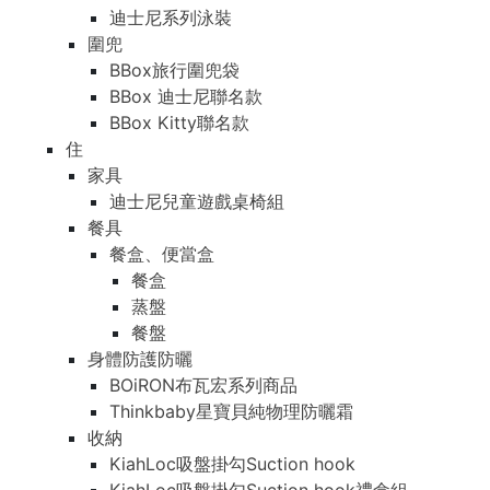
迪士尼系列泳裝
圍兜
BBox旅行圍兜袋
BBox 迪士尼聯名款
BBox Kitty聯名款
住
家具
迪士尼兒童遊戲桌椅組
餐具
餐盒、便當盒
餐盒
蒸盤
餐盤
身體防護防曬
BOiRON布瓦宏系列商品
Thinkbaby星寶貝純物理防曬霜
收納
KiahLoc吸盤掛勾Suction hook