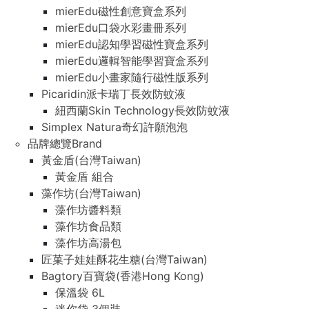
mierEdu磁性創意寶盒系列
mierEdu口袋水彩畫冊系列
mierEdu認知學習磁性寶盒系列
mierEdu邏輯智能學習寶盒系列
mierEdu小畫家隨行磁性版系列
Picaridin派卡瑞丁長效防蚊液
紐西蘭Skin Technology長效防蚊液
Simplex Natura奇幻許願泡泡
品牌總覽Brand
黃金盾(台灣Taiwan)
黃金盾 組合
藻作坊(台灣Taiwan)
藻作坊醬料類
藻作坊食品類
藻作坊高湯包
匠菓子娃娃酥花生糖(台灣Taiwan)
Bagtory百寶袋(香港Hong Kong)
保溫袋 6L