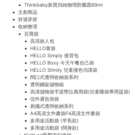
Thinkbaby新寶貝純物理防曬霜89ml
文創商品
舒適穿搭
收納整理
百寶袋
高清旅人包
HELLO童袋
HELLO Simply 後背包
HELLO Boxy 今天午餐自己袋
HELLO Slimily 兒童撞色功課袋
闊口式透明收納袋系列
透明鋼架儲物箱
高清儲物袋手提慳位萬用袋(兒童睡袋專用提袋)
信件通告掛袋
易攜式透明收納系列
A4高清文件書袋F4高清文件書袋
多用途活動袋 (窄長款)
多用途活動袋 (闊身款)