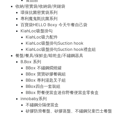
食品類
收納/密實袋/收納袋/夾鏈袋
環保抗菌密實袋系列
專利魔鬼氈抗菌系列
百寶袋HELLO Boxy 今天午餐自己袋
KiahLoc吸盤掛勾
KiahLoc吸力配件
KiahLoc吸盤掛勾Suction hook
KiahLoc吸盤掛勾Suction hook禮盒組
餐盤/餐具/保鮮盒/晾乾盒/不鏽鋼器具
B.Box 系列
BBox 不鏽鋼燜燒罐
BBox 寶寶矽膠餐碗組
BBox 專利湯匙叉子組
BBox四合一套裝組
BBox 野餐便當盒迷你野餐便當盒零食盒
innobaby系列
不鏽鋼分隔便當盒
矽膠防滑餐盤、矽膠蒸盤、不鏽鋼兒童巴士餐盤