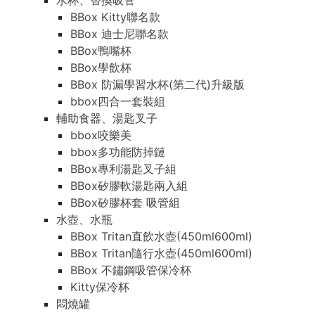
水杯、替換吸管
BBox Kitty聯名款
BBox 迪士尼聯名款
BBox鴨嘴杯
BBox學飲杯
BBox 防漏學習水杯(第二代)升級版
bbox四合一套裝組
輔助食器、湯匙叉子
bbox咬樂美
bbox多功能防掉鏈
BBox專利湯匙叉子組
BBox矽膠軟湯匙兩入組
BBox矽膠杯套 吸管組
水壺、水瓶
BBox Tritan直飲水壺(450ml600ml)
BBox Tritan隨行水壺(450ml600ml)
BBox 不鏽鋼吸管保冷杯
Kitty保冷杯
悶燒罐