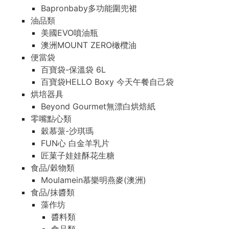
Bapronbaby多功能圍兜裙
油品類
美國EVO噴油瓶
澳洲MOUNT ZERO橄欖油
便當袋
百寶袋-保溫袋 6L
百寶袋HELLO Boxy 今天午餐自己袋
烘培器具
Beyond Gourmet無漂白烘焙紙
零嘴點心類
穀慕蒎-沙琪瑪
FUN心 白金羊乳片
匠菓子娃娃酥花生糖
食品/穀物類
Moulamein慕樂明燕麥(澳洲)
食品/抹醬類
藻作坊
醬料類