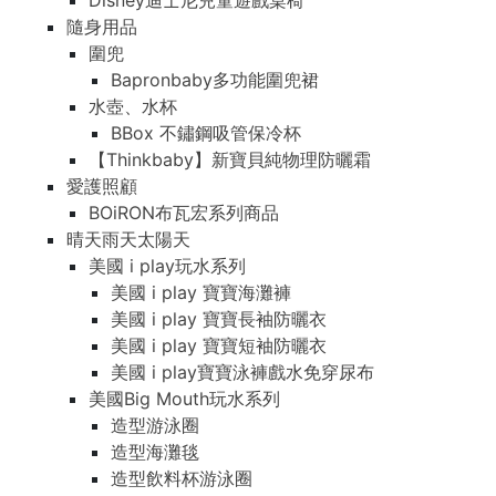
Disney迪士尼兒童遊戲桌椅
隨身用品
圍兜
Bapronbaby多功能圍兜裙
水壺、水杯
BBox 不鏽鋼吸管保冷杯
【Thinkbaby】新寶貝純物理防曬霜
愛護照顧
BOiRON布瓦宏系列商品
晴天雨天太陽天
美國 i play玩水系列
美國 i play 寶寶海灘褲
美國 i play 寶寶長袖防曬衣
美國 i play 寶寶短袖防曬衣
美國 i play寶寶泳褲戲水免穿尿布
美國Big Mouth玩水系列
造型游泳圈
造型海灘毯
造型飲料杯游泳圈