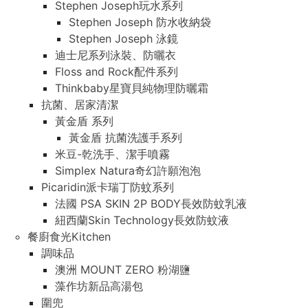
Stephen Joseph玩水系列
Stephen Joseph 防水收納袋
Stephen Joseph 泳鏡
迪士尼系列泳裝、防曬衣
Floss and Rock配件系列
Thinkbaby星寶貝純物理防曬霜
抗菌、居家清潔
黃金盾 系列
黃金盾 抗菌洗護手系列
米豆-乾洗手、潔手噴霧
Simplex Natura奇幻許願泡泡
Picaridin派卡瑞丁防蚊系列
法國 PSA SKIN 2P BODY長效防蚊乳液
紐西蘭Skin Technology長效防蚊液
餐廚食光Kitchen
調味品
澳洲 MOUNT ZERO 粉湖鹽
藻作坊新品高湯包
圍兜