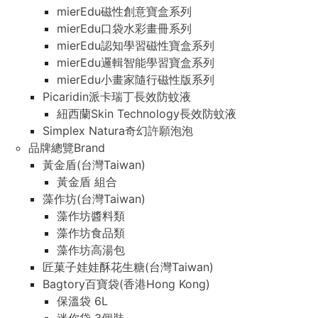
mierEdu磁性創意寶盒系列
mierEdu口袋水彩畫冊系列
mierEdu認知學習磁性寶盒系列
mierEdu邏輯智能學習寶盒系列
mierEdu小畫家隨行磁性版系列
Picaridin派卡瑞丁長效防蚊液
紐西蘭Skin Technology長效防蚊液
Simplex Natura奇幻許願泡泡
品牌總覽Brand
黃金盾(台灣Taiwan)
黃金盾 組合
藻作坊(台灣Taiwan)
藻作坊醬料類
藻作坊食品類
藻作坊高湯包
匠菓子娃娃酥花生糖(台灣Taiwan)
Bagtory百寶袋(香港Hong Kong)
保溫袋 6L