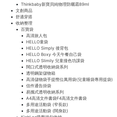
Thinkbaby新寶貝純物理防曬霜89ml
文創商品
舒適穿搭
收納整理
百寶袋
高清旅人包
HELLO童袋
HELLO Simply 後背包
HELLO Boxy 今天午餐自己袋
HELLO Slimily 兒童撞色功課袋
闊口式透明收納袋系列
透明鋼架儲物箱
高清儲物袋手提慳位萬用袋(兒童睡袋專用提袋)
信件通告掛袋
易攜式透明收納系列
A4高清文件書袋F4高清文件書袋
多用途活動袋 (窄長款)
多用途活動袋 (闊身款)