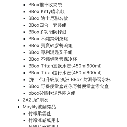
BBox推車收納袋
BBox Kitty聯名款
BBox 迪士尼聯名款
BBox四合一套裝組
BBox多功能防掉鏈
BBox 不鏽鋼燜燒罐
BBox 寶寶矽膠餐碗組
BBox 專利湯匙叉子組
BBox 不鏽鋼吸管保冷杯
BBox Tritan直飲水壺(450ml600ml)
BBox Tritan隨行水壺(450ml600ml)
(第二代)升級版 澳洲 BBox 防漏學習水杯
BBox 野餐便當盒迷你野餐便當盒零食盒
bbox矽膠軟湯匙兩入組
ZAZU好朋友
Maylily波蘭織品
竹纖柔雲毯
竹纖涼感萬用巾