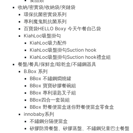
食品類
收納/密實袋/收納袋/夾鏈袋
環保抗菌密實袋系列
專利魔鬼氈抗菌系列
百寶袋HELLO Boxy 今天午餐自己袋
KiahLoc吸盤掛勾
KiahLoc吸力配件
KiahLoc吸盤掛勾Suction hook
KiahLoc吸盤掛勾Suction hook禮盒組
餐盤/餐具/保鮮盒/晾乾盒/不鏽鋼器具
B.Box 系列
BBox 不鏽鋼燜燒罐
BBox 寶寶矽膠餐碗組
BBox 專利湯匙叉子組
BBox四合一套裝組
BBox 野餐便當盒迷你野餐便當盒零食盒
innobaby系列
不鏽鋼分隔便當盒
矽膠防滑餐盤、矽膠蒸盤、不鏽鋼兒童巴士餐盤