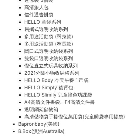
迷你袋 3個裝
高清旅人包
信件通告掛袋
HELLO 童袋系列
易攜式透明收納系列
多用途活動袋 (闊身款)
多用途活動袋 (窄長款)
闊口式透明收納袋系列
雙袋口透明收納袋系列
慳位直立式玩具收納系列
2021分隔小物收納格系列
HELLO Boxy 今天午餐自己袋
HELLO Simply 後背包
HELLO Slimily 兒童撞色功課袋
A4高清文件書袋、F4高清文件書
透明鋼架儲物箱
高清儲物袋手提慳位萬用袋(兒童睡袋專用提袋)
Bapronbaby(美國)
B.Box(澳洲Australia)