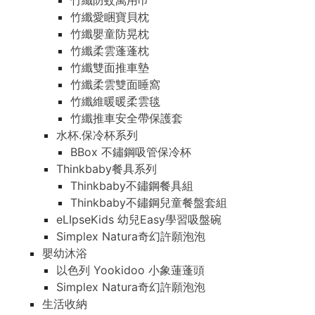
竹纖防蚊萬用巾
竹纖愛睏寶貝枕
竹纖嬰童防晃枕
竹纖柔雲蓬蓬枕
竹纖雙面推車墊
竹纖柔雲雙面睡窩
竹纖維暖暖柔雲毯
竹纖推車安全帶保護套
水杯.保冷杯系列
BBox 不鏽鋼吸管保冷杯
Thinkbaby餐具系列
Thinkbaby不鏽鋼餐具組
Thinkbaby不鏽鋼兒童餐盤套組
eLIpseKids 幼兒Easy學習吸盤碗
Simplex Natura奇幻許願泡泡
嬰幼沐浴
以色列 Yookidoo 小象蓮蓬頭
Simplex Natura奇幻許願泡泡
生活收納