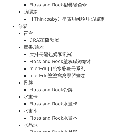
Floss and Rock摺疊變色傘
防曬霜
【Thinkbaby】星寶貝純物理防曬霜
育樂
盲盒
CRAZE降臨曆
童書/繪本
大排長龍包姆和凱羅
Floss and Rock塗鴉磁鐵繪本
mierEdu口袋水彩畫冊系列
mierEdu塗塗寫寫學習畫卷
骨牌
Floss and Rock骨牌
水畫卡
Floss and Rock水畫卡
水畫本
Floss and Rock水畫本
水晶球