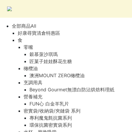
全部商品All
好康尋寶清倉特惠區
食
零嘴
穀慕蒎沙琪瑪
匠菓子娃娃酥花生糖
橄欖油
澳洲MOUNT ZERO橄欖油
烹調用具
Beyond Gourmet無漂白防沾烘焙料理紙
營養補充
FUN心 白金羊乳片
密實袋/收納袋/夾鏈袋 系列
專利魔鬼氈抗菌系列
環保抗菌密實袋系列