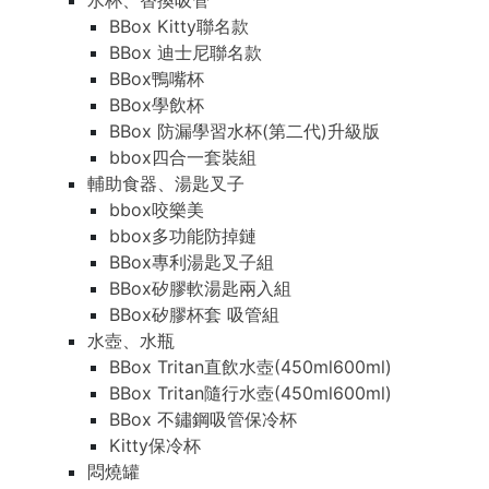
水杯、替換吸管
BBox Kitty聯名款
BBox 迪士尼聯名款
BBox鴨嘴杯
BBox學飲杯
BBox 防漏學習水杯(第二代)升級版
bbox四合一套裝組
輔助食器、湯匙叉子
bbox咬樂美
bbox多功能防掉鏈
BBox專利湯匙叉子組
BBox矽膠軟湯匙兩入組
BBox矽膠杯套 吸管組
水壺、水瓶
BBox Tritan直飲水壺(450ml600ml)
BBox Tritan隨行水壺(450ml600ml)
BBox 不鏽鋼吸管保冷杯
Kitty保冷杯
悶燒罐