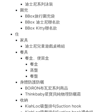
迪士尼系列泳裝
圍兜
BBox旅行圍兜袋
BBox 迪士尼聯名款
BBox Kitty聯名款
住
家具
迪士尼兒童遊戲桌椅組
餐具
餐盒、便當盒
餐盒
蒸盤
餐盤
身體防護防曬
BOiRON布瓦宏系列商品
Thinkbaby星寶貝純物理防曬霜
收納
KiahLoc吸盤掛勾Suction hook