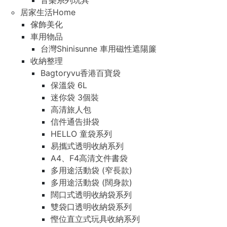
音樂系列玩具
居家生活Home
傢飾美化
車用物品
台灣Shinisunne 車用磁性遮陽簾
收納整理
Bagtoryvu香港百寶袋
保溫袋 6L
迷你袋 3個裝
高清旅人包
信件通告掛袋
HELLO 童袋系列
易攜式透明收納系列
A4、F4高清文件書袋
多用途活動袋 (窄長款)
多用途活動袋 (闊身款)
闊口式透明收納袋系列
雙袋口透明收納袋系列
慳位直立式玩具收納系列