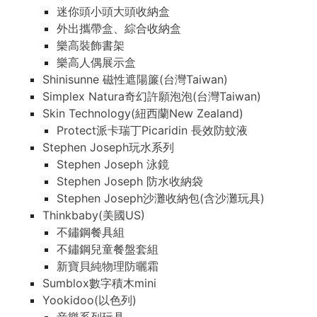
迷你頭小頭大頭收納盒
外出攜帶盒、綜合收納盒
樂高裝飾書架
樂高人偶展示盒
Shinisunne 磁性遮陽簾(台灣Taiwan)
Simplex Natura奇幻許願泡泡(台灣Taiwan)
Skin Technology(紐西蘭New Zealand)
Protect派卡瑞丁Picaridin 長效防蚊液
Stephen Joseph玩水系列
Stephen Joseph 泳鏡
Stephen Joseph 防水收納袋
Stephen Joseph沙灘收納包(含沙灘玩具)
Thinkbaby(美國US)
不鏽鋼餐具組
不鏽鋼兒童餐盤套組
新寶貝純物理防曬霜
Sumblox數字積木mini
Yookidoo(以色列)