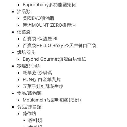
Bapronbaby多功能圍兜裙
油品類
美國EVO噴油瓶
澳洲MOUNT ZERO橄欖油
便當袋
百寶袋-保溫袋 6L
百寶袋HELLO Boxy 今天午餐自己袋
烘培器具
Beyond Gourmet無漂白烘焙紙
零嘴點心類
穀慕蒎-沙琪瑪
FUN心 白金羊乳片
匠菓子娃娃酥花生糖
食品/穀物類
Moulamein慕樂明燕麥(澳洲)
食品/抹醬類
藻作坊
醬料類