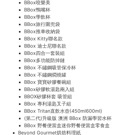
BBox咬樂美
BBox鴨嘴杯
BBox學飲杯
BBox旅行圍兜袋
BBox推車收納袋
BBox Kitty聯名款
BBox 迪士尼聯名款
BBox四合一套裝組
BBox多功能防掉鏈
BBox 不鏽鋼吸管保冷杯
BBox 不鏽鋼燜燒罐
BBox 寶寶矽膠餐碗組
BBox矽膠軟湯匙兩入組
BBOX矽膠杯套 吸管組
BBox 專利湯匙叉子組
BBox Tritan直飲水壺(450ml600ml)
(第二代)升級版 澳洲 BBox 防漏學習水杯
BBox 野餐便當盒迷你野餐便當盒零食盒
Beyond Gourmet烘焙料理紙