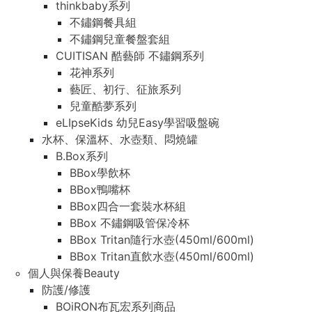
thinkbaby系列
不鏽鋼餐具組
不鏽鋼兒童餐盤套組
CUITISAN 酷藝師 不鏽鋼系列
花神系列
藝匠、初行、征旅系列
兒童酷夢系列
eLIpseKids 幼兒Easy學習吸盤碗
水杯、保溫杯、水壺類、悶燒罐
B.Box系列
BBox學飲杯
BBox鴨嘴杯
BBox四合一套裝水杯組
BBox 不鏽鋼吸管保冷杯
BBox Tritan隨行水壺(450ml/600ml)
BBox Tritan直飲水壺(450ml/600ml)
個人與保養Beauty
防護/修護
BOiRON布瓦宏系列商品