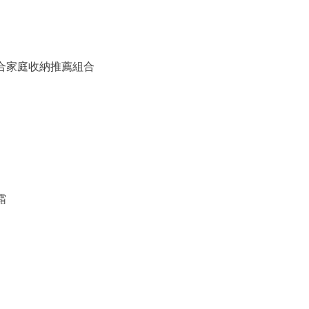
備組合家庭收納推薦組合
霜