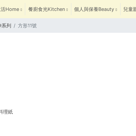
活Home
餐廚食光Kitchen
個人與保養Beauty
兒童親
神系列
方形11號
焙料理紙