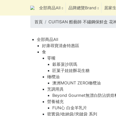
全部商品All
品牌總覽Brand
居家生
首頁
CUITISAN 酷藝師 不鏽鋼保鮮盒 花
全部商品All
好康尋寶清倉特惠區
食
零嘴
穀慕蒎沙琪瑪
匠菓子娃娃酥花生糖
橄欖油
澳洲MOUNT ZERO橄欖油
烹調用具
Beyond Gourmet無漂白防沾烘
營養補充
FUN心 白金羊乳片
密實袋/收納袋/夾鏈袋 系列