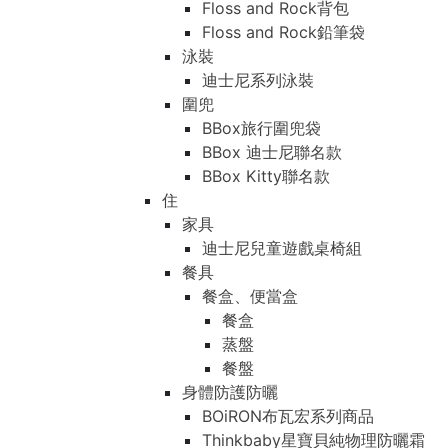
Floss and Rock背包
Floss and Rock鉛筆袋
泳裝
迪士尼系列泳裝
圍兜
BBox旅行圍兜袋
BBox 迪士尼聯名款
BBox Kitty聯名款
住
家具
迪士尼兒童遊戲桌椅組
餐具
餐盒、便當盒
餐盒
蒸盤
餐盤
身體防護防曬
BOiRON布瓦宏系列商品
Thinkbaby星寶貝純物理防曬霜