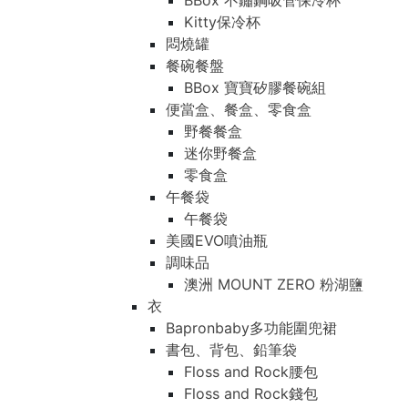
BBox 不鏽鋼吸管保冷杯
Kitty保冷杯
悶燒罐
餐碗餐盤
BBox 寶寶矽膠餐碗組
便當盒、餐盒、零食盒
野餐餐盒
迷你野餐盒
零食盒
午餐袋
午餐袋
美國EVO噴油瓶
調味品
澳洲 MOUNT ZERO 粉湖鹽
衣
Bapronbaby多功能圍兜裙
書包、背包、鉛筆袋
Floss and Rock腰包
Floss and Rock錢包