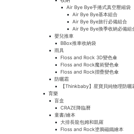
收納
Air Bye Bye手捲式真空壓縮袋
Air Bye Bye基本組合
Air Bye Bye旅行必備組合
Air Bye Bye換季收納必
嬰兒推車
BBox推車收納袋
雨具
Floss and Rock 3D變色傘
Floss and Rock魔術變色傘
Floss and Rock摺疊變色傘
防曬霜
【Thinkbaby】星寶貝純物理防曬
育樂
盲盒
CRAZE降臨曆
童書/繪本
大排長龍包姆和凱羅
Floss and Rock塗鴉磁鐵繪本