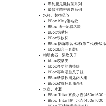
專利魔鬼氈抗菌系列
環保抗菌密實袋系列
水杯、替換吸管
BBox Kitty聯名款
BBox 迪士尼聯名款
BBox鴨嘴杯
BBox學飲杯
BBox 防漏學習水杯(第二代)升級
bbox四合一套裝組
輔助食器、湯匙叉子
bbox咬樂美
bbox多功能防掉鏈
BBox專利湯匙叉子組
BBox矽膠軟湯匙兩入組
BBox矽膠杯套 吸管組
水壺、水瓶
BBox Tritan直飲水壺(450ml600m
BBox Tritan隨行水壺(450ml600m