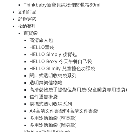
Thinkbaby新寶貝純物理防曬霜89ml
文創商品
舒適穿搭
收納整理
百寶袋
高清旅人包
HELLO童袋
HELLO Simply 後背包
HELLO Boxy 今天午餐自己袋
HELLO Slimily 兒童撞色功課袋
闊口式透明收納袋系列
透明鋼架儲物箱
高清儲物袋手提慳位萬用袋(兒童睡袋專用提袋)
信件通告掛袋
易攜式透明收納系列
A4高清文件書袋F4高清文件書袋
多用途活動袋 (窄長款)
多用途活動袋 (闊身款)