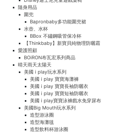
Disney迪士尼兒童遊戲桌椅
隨身用品
圍兜
Bapronbaby多功能圍兜裙
水壺、水杯
BBox 不鏽鋼吸管保冷杯
【Thinkbaby】新寶貝純物理防曬霜
愛護照顧
BOiRON布瓦宏系列商品
晴天雨天太陽天
美國 i play玩水系列
美國 i play 寶寶海灘褲
美國 i play 寶寶長袖防曬衣
美國 i play 寶寶短袖防曬衣
美國 i play寶寶泳褲戲水免穿尿布
美國Big Mouth玩水系列
造型游泳圈
造型海灘毯
造型飲料杯游泳圈