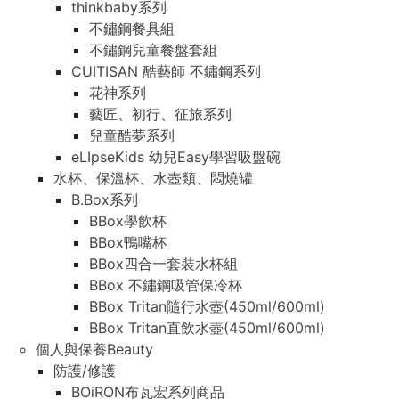
thinkbaby系列
不鏽鋼餐具組
不鏽鋼兒童餐盤套組
CUITISAN 酷藝師 不鏽鋼系列
花神系列
藝匠、初行、征旅系列
兒童酷夢系列
eLIpseKids 幼兒Easy學習吸盤碗
水杯、保溫杯、水壺類、悶燒罐
B.Box系列
BBox學飲杯
BBox鴨嘴杯
BBox四合一套裝水杯組
BBox 不鏽鋼吸管保冷杯
BBox Tritan隨行水壺(450ml/600ml)
BBox Tritan直飲水壺(450ml/600ml)
個人與保養Beauty
防護/修護
BOiRON布瓦宏系列商品