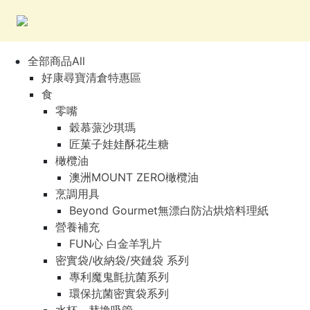
全部商品All
好康尋寶清倉特惠區
食
零嘴
穀慕蒎沙琪瑪
匠菓子娃娃酥花生糖
橄欖油
澳洲MOUNT ZERO橄欖油
烹調用具
Beyond Gourmet無漂白防沾烘焙料理紙
營養補充
FUN心 白金羊乳片
密實袋/收納袋/夾鏈袋 系列
專利魔鬼氈抗菌系列
環保抗菌密實袋系列