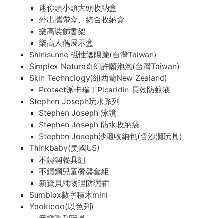
迷你頭小頭大頭收納盒
外出攜帶盒、綜合收納盒
樂高裝飾書架
樂高人偶展示盒
Shinisunne 磁性遮陽簾(台灣Taiwan)
Simplex Natura奇幻許願泡泡(台灣Taiwan)
Skin Technology(紐西蘭New Zealand)
Protect派卡瑞丁Picaridin 長效防蚊液
Stephen Joseph玩水系列
Stephen Joseph 泳鏡
Stephen Joseph 防水收納袋
Stephen Joseph沙灘收納包(含沙灘玩具)
Thinkbaby(美國US)
不鏽鋼餐具組
不鏽鋼兒童餐盤套組
新寶貝純物理防曬霜
Sumblox數字積木mini
Yookidoo(以色列)