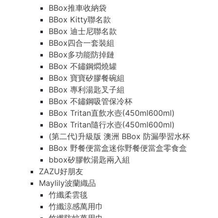
BBox推車收納袋
BBox Kitty聯名款
BBox 迪士尼聯名款
BBox四合一套裝組
BBox多功能防掉鏈
BBox 不鏽鋼燜燒罐
BBox 寶寶矽膠餐碗組
BBox 專利湯匙叉子組
BBox 不鏽鋼吸管保冷杯
BBox Tritan直飲水壺(450ml600ml)
BBox Tritan隨行水壺(450ml600ml)
(第二代)升級版 澳洲 BBox 防漏學習水杯
BBox 野餐便當盒迷你野餐便當盒零食盒
bbox矽膠軟湯匙兩入組
ZAZU好朋友
Maylily波蘭織品
竹纖柔雲毯
竹纖涼感萬用巾