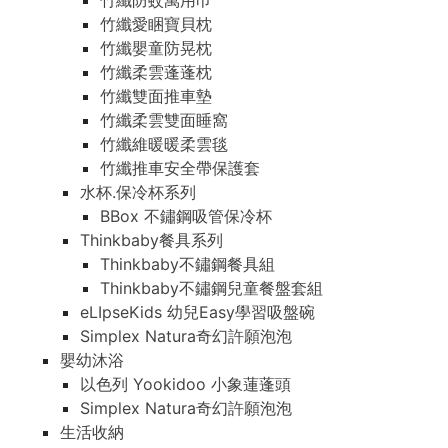
竹纖防蚊萬用巾
竹纖愛睏寶貝枕
竹纖嬰童防晃枕
竹纖柔雲蓬蓬枕
竹纖雙面推車墊
竹纖柔雲雙面睡窩
竹纖維暖暖柔雲毯
竹纖推車安全帶保護套
水杯.保冷杯系列
BBox 不鏽鋼吸管保冷杯
Thinkbaby餐具系列
Thinkbaby不鏽鋼餐具組
Thinkbaby不鏽鋼兒童餐盤套組
eLIpseKids 幼兒Easy學習吸盤碗
Simplex Natura奇幻許願泡泡
嬰幼沐浴
以色列 Yookidoo 小象蓮蓬頭
Simplex Natura奇幻許願泡泡
生活收納