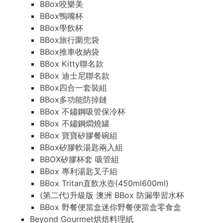
BBox咬樂美
BBox鴨嘴杯
BBox學飲杯
BBox旅行圍兜袋
BBox推車收納袋
BBox Kitty聯名款
BBox 迪士尼聯名款
BBox四合一套裝組
BBox多功能防掉鏈
BBox 不鏽鋼吸管保冷杯
BBox 不鏽鋼燜燒罐
BBox 寶寶矽膠餐碗組
BBox矽膠軟湯匙兩入組
BBOX矽膠杯套 吸管組
BBox 專利湯匙叉子組
BBox Tritan直飲水壺(450ml600ml)
(第二代)升級版 澳洲 BBox 防漏學習水杯
BBox 野餐便當盒迷你野餐便當盒零食盒
Beyond Gourmet烘焙料理紙