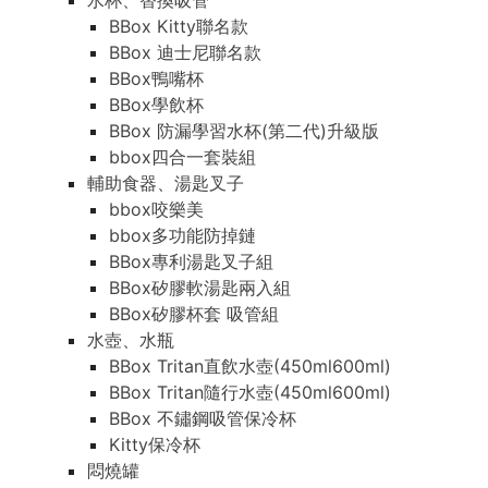
水杯、替換吸管
BBox Kitty聯名款
BBox 迪士尼聯名款
BBox鴨嘴杯
BBox學飲杯
BBox 防漏學習水杯(第二代)升級版
bbox四合一套裝組
輔助食器、湯匙叉子
bbox咬樂美
bbox多功能防掉鏈
BBox專利湯匙叉子組
BBox矽膠軟湯匙兩入組
BBox矽膠杯套 吸管組
水壺、水瓶
BBox Tritan直飲水壺(450ml600ml)
BBox Tritan隨行水壺(450ml600ml)
BBox 不鏽鋼吸管保冷杯
Kitty保冷杯
悶燒罐