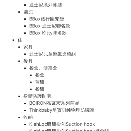
迪士尼系列泳裝
圍兜
BBox旅行圍兜袋
BBox 迪士尼聯名款
BBox Kitty聯名款
住
家具
迪士尼兒童遊戲桌椅組
餐具
餐盒、便當盒
餐盒
蒸盤
餐盤
身體防護防曬
BOiRON布瓦宏系列商品
Thinkbaby星寶貝純物理防曬霜
收納
KiahLoc吸盤掛勾Suction hook