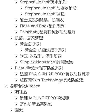
Stephen Joseph玩水系列
Stephen Joseph 防水收納袋
Stephen Joseph 泳鏡
迪士尼系列泳裝、防曬衣
Floss and Rock配件系列
Thinkbaby星寶貝純物理防曬霜
抗菌、居家清潔
黃金盾 系列
黃金盾 抗菌洗護手系列
米豆-乾洗手、潔手噴霧
Simplex Natura奇幻許願泡泡
Picaridin派卡瑞丁防蚊系列
法國 PSA SKIN 2P BODY長效防蚊乳液
紐西蘭Skin Technology長效防蚊液
餐廚食光Kitchen
調味品
澳洲 MOUNT ZERO 粉湖鹽
藻作坊新品高湯包
圍兜