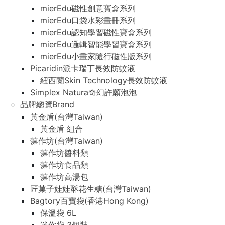
mierEdu磁性創意寶盒系列
mierEdu口袋水彩畫冊系列
mierEdu認知學習磁性寶盒系列
mierEdu邏輯智能學習寶盒系列
mierEdu小畫家隨行磁性版系列
Picaridin派卡瑞丁長效防蚊液
紐西蘭Skin Technology長效防蚊液
Simplex Natura奇幻許願泡泡
品牌總覽Brand
黃金盾(台灣Taiwan)
黃金盾 組合
藻作坊(台灣Taiwan)
藻作坊醬料類
藻作坊食品類
藻作坊高湯包
匠菓子娃娃酥花生糖(台灣Taiwan)
Bagtory百寶袋(香港Hong Kong)
保溫袋 6L