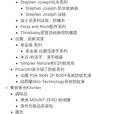
Stephen Joseph玩水系列
Stephen Joseph 防水收納袋
Stephen Joseph 泳鏡
迪士尼系列泳裝、防曬衣
Floss and Rock配件系列
Thinkbaby星寶貝純物理防曬霜
抗菌、居家清潔
黃金盾 系列
黃金盾 抗菌洗護手系列
米豆-乾洗手、潔手噴霧
Simplex Natura奇幻許願泡泡
Picaridin派卡瑞丁防蚊系列
法國 PSA SKIN 2P BODY長效防蚊乳液
紐西蘭Skin Technology長效防蚊液
餐廚食光Kitchen
調味品
澳洲 MOUNT ZERO 粉湖鹽
藻作坊新品高湯包
圍兜