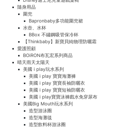
Disney迪士尼兒童遊戲桌椅
隨身用品
圍兜
Bapronbaby多功能圍兜裙
水壺、水杯
BBox 不鏽鋼吸管保冷杯
【Thinkbaby】新寶貝純物理防曬霜
愛護照顧
BOiRON布瓦宏系列商品
晴天雨天太陽天
美國 i play玩水系列
美國 i play 寶寶海灘褲
美國 i play 寶寶長袖防曬衣
美國 i play 寶寶短袖防曬衣
美國 i play寶寶泳褲戲水免穿尿布
美國Big Mouth玩水系列
造型游泳圈
造型海灘毯
造型飲料杯游泳圈