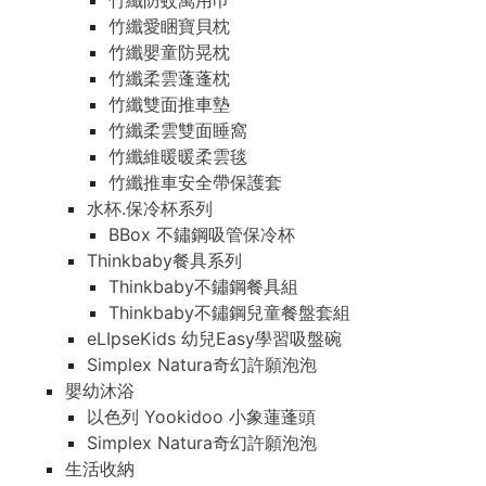
竹纖防蚊萬用巾
竹纖愛睏寶貝枕
竹纖嬰童防晃枕
竹纖柔雲蓬蓬枕
竹纖雙面推車墊
竹纖柔雲雙面睡窩
竹纖維暖暖柔雲毯
竹纖推車安全帶保護套
水杯.保冷杯系列
BBox 不鏽鋼吸管保冷杯
Thinkbaby餐具系列
Thinkbaby不鏽鋼餐具組
Thinkbaby不鏽鋼兒童餐盤套組
eLIpseKids 幼兒Easy學習吸盤碗
Simplex Natura奇幻許願泡泡
嬰幼沐浴
以色列 Yookidoo 小象蓮蓬頭
Simplex Natura奇幻許願泡泡
生活收納