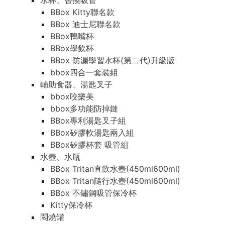
水杯、替換吸管
BBox Kitty聯名款
BBox 迪士尼聯名款
BBox鴨嘴杯
BBox學飲杯
BBox 防漏學習水杯(第二代)升級版
bbox四合一套裝組
輔助食器、湯匙叉子
bbox咬樂美
bbox多功能防掉鏈
BBox專利湯匙叉子組
BBox矽膠軟湯匙兩入組
BBox矽膠杯套 吸管組
水壺、水瓶
BBox Tritan直飲水壺(450ml600ml)
BBox Tritan隨行水壺(450ml600ml)
BBox 不鏽鋼吸管保冷杯
Kitty保冷杯
悶燒罐