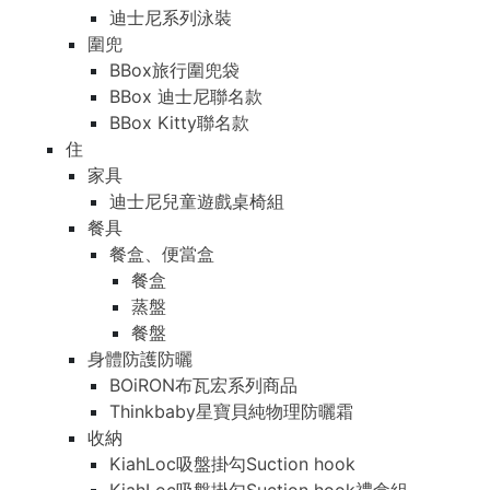
迪士尼系列泳裝
圍兜
BBox旅行圍兜袋
BBox 迪士尼聯名款
BBox Kitty聯名款
住
家具
迪士尼兒童遊戲桌椅組
餐具
餐盒、便當盒
餐盒
蒸盤
餐盤
身體防護防曬
BOiRON布瓦宏系列商品
Thinkbaby星寶貝純物理防曬霜
收納
KiahLoc吸盤掛勾Suction hook