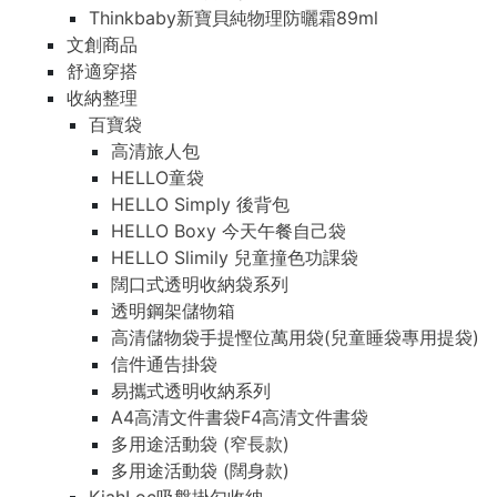
Thinkbaby新寶貝純物理防曬霜89ml
文創商品
舒適穿搭
收納整理
百寶袋
高清旅人包
HELLO童袋
HELLO Simply 後背包
HELLO Boxy 今天午餐自己袋
HELLO Slimily 兒童撞色功課袋
闊口式透明收納袋系列
透明鋼架儲物箱
高清儲物袋手提慳位萬用袋(兒童睡袋專用提袋)
信件通告掛袋
易攜式透明收納系列
A4高清文件書袋F4高清文件書袋
多用途活動袋 (窄長款)
多用途活動袋 (闊身款)