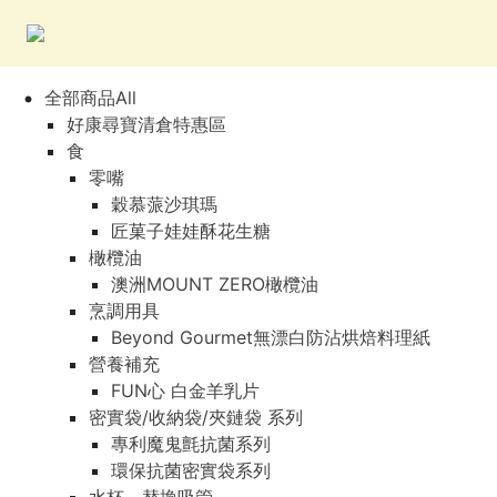
全部商品All
好康尋寶清倉特惠區
食
零嘴
穀慕蒎沙琪瑪
匠菓子娃娃酥花生糖
橄欖油
澳洲MOUNT ZERO橄欖油
烹調用具
Beyond Gourmet無漂白防沾烘焙料理紙
營養補充
FUN心 白金羊乳片
密實袋/收納袋/夾鏈袋 系列
專利魔鬼氈抗菌系列
環保抗菌密實袋系列