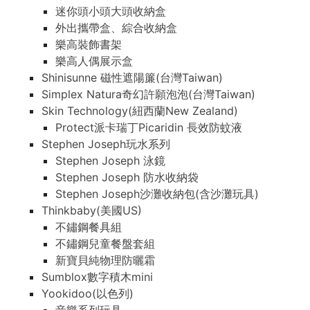
迷你頭小頭大頭收納盒
外出攜帶盒、綜合收納盒
樂高裝飾書架
樂高人偶展示盒
Shinisunne 磁性遮陽簾(台灣Taiwan)
Simplex Natura奇幻許願泡泡(台灣Taiwan)
Skin Technology(紐西蘭New Zealand)
Protect派卡瑞丁Picaridin 長效防蚊液
Stephen Joseph玩水系列
Stephen Joseph 泳鏡
Stephen Joseph 防水收納袋
Stephen Joseph沙灘收納包(含沙灘玩具)
Thinkbaby(美國US)
不鏽鋼餐具組
不鏽鋼兒童餐盤套組
新寶貝純物理防曬霜
Sumblox數字積木mini
Yookidoo(以色列)