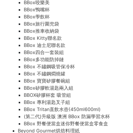
BBox咬樂美
BBox鴨嘴杯
BBox學飲杯
BBox旅行圍兜袋
BBox推車收納袋
BBox Kitty聯名款
BBox 迪士尼聯名款
BBox四合一套裝組
BBox多功能防掉鏈
BBox 不鏽鋼吸管保冷杯
BBox 不鏽鋼燜燒罐
BBox 寶寶矽膠餐碗組
BBox矽膠軟湯匙兩入組
BBOX矽膠杯套 吸管組
BBox 專利湯匙叉子組
BBox Tritan直飲水壺(450ml600ml)
(第二代)升級版 澳洲 BBox 防漏學習水杯
BBox 野餐便當盒迷你野餐便當盒零食盒
Beyond Gourmet烘焙料理紙