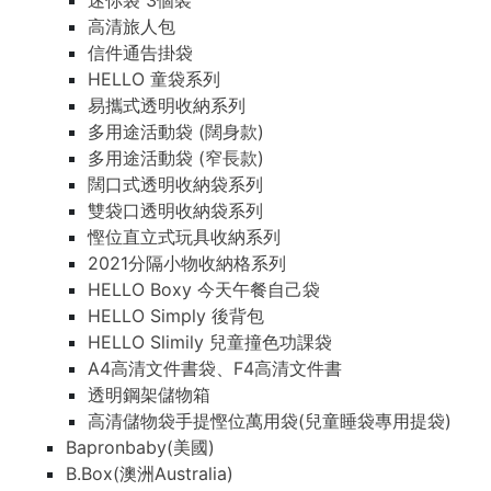
迷你袋 3個裝
高清旅人包
信件通告掛袋
HELLO 童袋系列
易攜式透明收納系列
多用途活動袋 (闊身款)
多用途活動袋 (窄長款)
闊口式透明收納袋系列
雙袋口透明收納袋系列
慳位直立式玩具收納系列
2021分隔小物收納格系列
HELLO Boxy 今天午餐自己袋
HELLO Simply 後背包
HELLO Slimily 兒童撞色功課袋
A4高清文件書袋、F4高清文件書
透明鋼架儲物箱
高清儲物袋手提慳位萬用袋(兒童睡袋專用提袋)
Bapronbaby(美國)
B.Box(澳洲Australia)