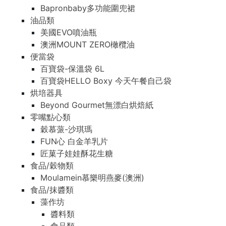
Bapronbaby多功能圍兜裙
油品類
美國EVO噴油瓶
澳洲MOUNT ZERO橄欖油
便當袋
百寶袋-保溫袋 6L
百寶袋HELLO Boxy 今天午餐自己袋
烘培器具
Beyond Gourmet無漂白烘焙紙
零嘴點心類
穀慕蒎-沙琪瑪
FUN心 白金羊乳片
匠菓子娃娃酥花生糖
食品/穀物類
Moulamein慕樂明燕麥(澳洲)
食品/抹醬類
藻作坊
醬料類