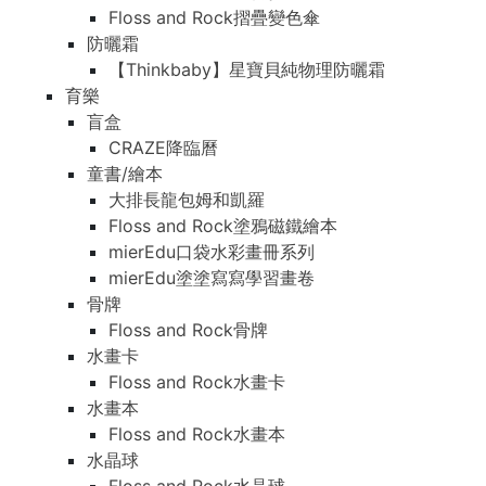
Floss and Rock摺疊變色傘
防曬霜
【Thinkbaby】星寶貝純物理防曬霜
育樂
盲盒
CRAZE降臨曆
童書/繪本
大排長龍包姆和凱羅
Floss and Rock塗鴉磁鐵繪本
mierEdu口袋水彩畫冊系列
mierEdu塗塗寫寫學習畫卷
骨牌
Floss and Rock骨牌
水畫卡
Floss and Rock水畫卡
水畫本
Floss and Rock水畫本
水晶球