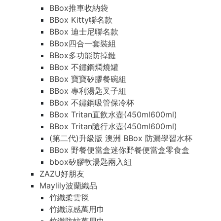
BBox推車收納袋
BBox Kitty聯名款
BBox 迪士尼聯名款
BBox四合一套裝組
BBox多功能防掉鏈
BBox 不鏽鋼燜燒罐
BBox 寶寶矽膠餐碗組
BBox 專利湯匙叉子組
BBox 不鏽鋼吸管保冷杯
BBox Tritan直飲水壺(450ml600ml)
BBox Tritan隨行水壺(450ml600ml)
(第二代)升級版 澳洲 BBox 防漏學習水杯
BBox 野餐便當盒迷你野餐便當盒零食盒
bbox矽膠軟湯匙兩入組
ZAZU好朋友
Maylily波蘭織品
竹纖柔雲毯
竹纖涼感萬用巾