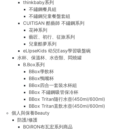
thinkbaby系列
不鏽鋼餐具組
不鏽鋼兒童餐盤套組
CUITISAN 酷藝師 不鏽鋼系列
花神系列
藝匠、初行、征旅系列
兒童酷夢系列
eLIpseKids 幼兒Easy學習吸盤碗
水杯、保溫杯、水壺類、悶燒罐
B.Box系列
BBox學飲杯
BBox鴨嘴杯
BBox四合一套裝水杯組
BBox 不鏽鋼吸管保冷杯
BBox Tritan隨行水壺(450ml/600ml)
BBox Tritan直飲水壺(450ml/600ml)
個人與保養Beauty
防護/修護
BOiRON布瓦宏系列商品