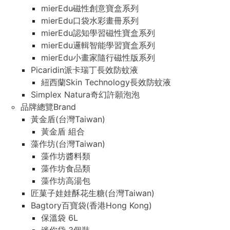
mierEdu磁性創意寶盒系列
mierEdu口袋水彩畫冊系列
mierEdu認知學習磁性寶盒系列
mierEdu邏輯智能學習寶盒系列
mierEdu小畫家隨行磁性版系列
Picaridin派卡瑞丁長效防蚊液
紐西蘭Skin Technology長效防蚊液
Simplex Natura奇幻許願泡泡
品牌總覽Brand
黃金盾(台灣Taiwan)
黃金盾 組合
藻作坊(台灣Taiwan)
藻作坊醬料類
藻作坊食品類
藻作坊高湯包
匠菓子娃娃酥花生糖(台灣Taiwan)
Bagtory百寶袋(香港Hong Kong)
保溫袋 6L