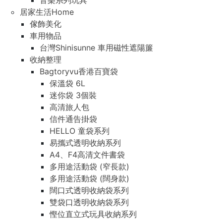
音樂系列玩具
居家生活Home
傢飾美化
車用物品
台灣Shinisunne 車用磁性遮陽簾
收納整理
Bagtoryvu香港百寶袋
保溫袋 6L
迷你袋 3個裝
高清旅人包
信件通告掛袋
HELLO 童袋系列
易攜式透明收納系列
A4、F4高清文件書袋
多用途活動袋 (窄長款)
多用途活動袋 (闊身款)
闊口式透明收納袋系列
雙袋口透明收納袋系列
慳位直立式玩具收納系列