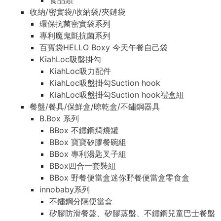
食品類
收納/密實袋/收納袋/夾鏈袋
環保抗菌密實袋系列
專利魔鬼氈抗菌系列
百寶袋HELLO Boxy 今天午餐自己袋
KiahLoc吸盤掛勾
KiahLoc吸力配件
KiahLoc吸盤掛勾Suction hook
KiahLoc吸盤掛勾Suction hook禮盒組
餐盤/餐具/保鮮盒/晾乾盒/不鏽鋼器具
B.Box 系列
BBox 不鏽鋼燜燒罐
BBox 寶寶矽膠餐碗組
BBox 專利湯匙叉子組
BBox四合一套裝組
BBox 野餐便當盒迷你野餐便當盒零食盒
innobaby系列
不鏽鋼分隔便當盒
矽膠防滑餐盤、矽膠蒸盤、不鏽鋼兒童巴士餐盤