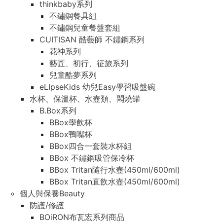
thinkbaby系列
不鏽鋼餐具組
不鏽鋼兒童餐盤套組
CUITISAN 酷藝師 不鏽鋼系列
花神系列
藝匠、初行、征旅系列
兒童酷夢系列
eLIpseKids 幼兒Easy學習吸盤碗
水杯、保溫杯、水壺類、悶燒罐
B.Box系列
BBox學飲杯
BBox鴨嘴杯
BBox四合一套裝水杯組
BBox 不鏽鋼吸管保冷杯
BBox Tritan隨行水壺(450ml/600ml)
BBox Tritan直飲水壺(450ml/600ml)
個人與保養Beauty
防護/修護
BOiRON布瓦宏系列商品