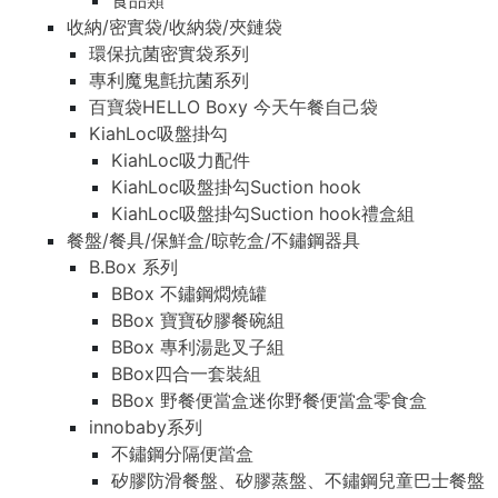
食品類
收納/密實袋/收納袋/夾鏈袋
環保抗菌密實袋系列
專利魔鬼氈抗菌系列
百寶袋HELLO Boxy 今天午餐自己袋
KiahLoc吸盤掛勾
KiahLoc吸力配件
KiahLoc吸盤掛勾Suction hook
KiahLoc吸盤掛勾Suction hook禮盒組
餐盤/餐具/保鮮盒/晾乾盒/不鏽鋼器具
B.Box 系列
BBox 不鏽鋼燜燒罐
BBox 寶寶矽膠餐碗組
BBox 專利湯匙叉子組
BBox四合一套裝組
BBox 野餐便當盒迷你野餐便當盒零食盒
innobaby系列
不鏽鋼分隔便當盒
矽膠防滑餐盤、矽膠蒸盤、不鏽鋼兒童巴士餐盤