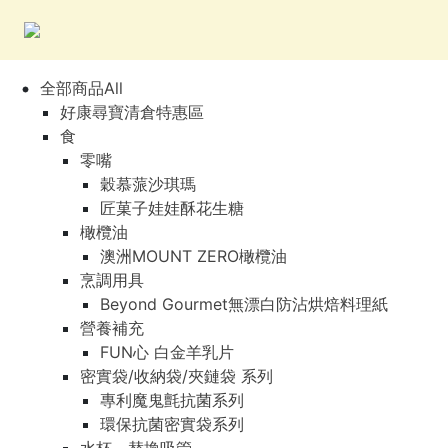
全部商品All
好康尋寶清倉特惠區
食
零嘴
穀慕蒎沙琪瑪
匠菓子娃娃酥花生糖
橄欖油
澳洲MOUNT ZERO橄欖油
烹調用具
Beyond Gourmet無漂白防沾烘焙料理紙
營養補充
FUN心 白金羊乳片
密實袋/收納袋/夾鏈袋 系列
專利魔鬼氈抗菌系列
環保抗菌密實袋系列