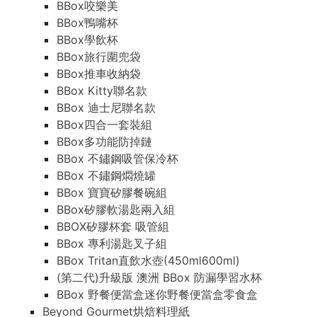
BBox咬樂美
BBox鴨嘴杯
BBox學飲杯
BBox旅行圍兜袋
BBox推車收納袋
BBox Kitty聯名款
BBox 迪士尼聯名款
BBox四合一套裝組
BBox多功能防掉鏈
BBox 不鏽鋼吸管保冷杯
BBox 不鏽鋼燜燒罐
BBox 寶寶矽膠餐碗組
BBox矽膠軟湯匙兩入組
BBOX矽膠杯套 吸管組
BBox 專利湯匙叉子組
BBox Tritan直飲水壺(450ml600ml)
(第二代)升級版 澳洲 BBox 防漏學習水杯
BBox 野餐便當盒迷你野餐便當盒零食盒
Beyond Gourmet烘焙料理紙