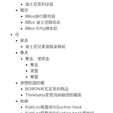
迪士尼系列泳裝
圍兜
BBox旅行圍兜袋
BBox 迪士尼聯名款
BBox Kitty聯名款
住
家具
迪士尼兒童遊戲桌椅組
餐具
餐盒、便當盒
餐盒
蒸盤
餐盤
身體防護防曬
BOiRON布瓦宏系列商品
Thinkbaby星寶貝純物理防曬霜
收納
KiahLoc吸盤掛勾Suction hook