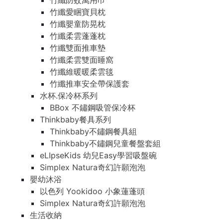
竹纖防蚊萬用巾
竹纖愛睏寶貝枕
竹纖嬰童防晃枕
竹纖柔雲蓬蓬枕
竹纖雙面推車墊
竹纖柔雲雙面睡窩
竹纖維暖暖柔雲毯
竹纖推車安全帶保護套
水杯.保冷杯系列
BBox 不鏽鋼吸管保冷杯
Thinkbaby餐具系列
Thinkbaby不鏽鋼餐具組
Thinkbaby不鏽鋼兒童餐盤套組
eLIpseKids 幼兒Easy學習吸盤碗
Simplex Natura奇幻許願泡泡
嬰幼沐浴
以色列 Yookidoo 小象蓮蓬頭
Simplex Natura奇幻許願泡泡
生活收納