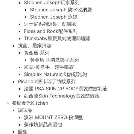
Stephen Joseph玩水系列
Stephen Joseph 防水收納袋
Stephen Joseph 泳鏡
迪士尼系列泳裝、防曬衣
Floss and Rock配件系列
Thinkbaby星寶貝純物理防曬霜
抗菌、居家清潔
黃金盾 系列
黃金盾 抗菌洗護手系列
米豆-乾洗手、潔手噴霧
Simplex Natura奇幻許願泡泡
Picaridin派卡瑞丁防蚊系列
法國 PSA SKIN 2P BODY長效防蚊乳液
紐西蘭Skin Technology長效防蚊液
餐廚食光Kitchen
調味品
澳洲 MOUNT ZERO 粉湖鹽
藻作坊新品高湯包
圍兜