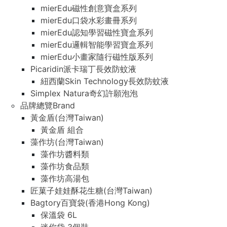
mierEdu磁性創意寶盒系列
mierEdu口袋水彩畫冊系列
mierEdu認知學習磁性寶盒系列
mierEdu邏輯智能學習寶盒系列
mierEdu小畫家隨行磁性版系列
Picaridin派卡瑞丁長效防蚊液
紐西蘭Skin Technology長效防蚊液
Simplex Natura奇幻許願泡泡
品牌總覽Brand
黃金盾(台灣Taiwan)
黃金盾 組合
藻作坊(台灣Taiwan)
藻作坊醬料類
藻作坊食品類
藻作坊高湯包
匠菓子娃娃酥花生糖(台灣Taiwan)
Bagtory百寶袋(香港Hong Kong)
保溫袋 6L