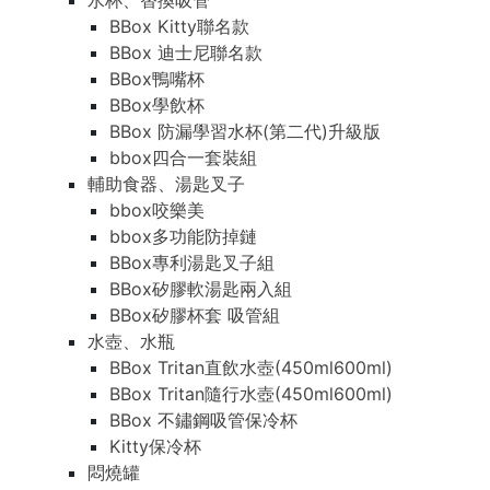
水杯、替換吸管
BBox Kitty聯名款
BBox 迪士尼聯名款
BBox鴨嘴杯
BBox學飲杯
BBox 防漏學習水杯(第二代)升級版
bbox四合一套裝組
輔助食器、湯匙叉子
bbox咬樂美
bbox多功能防掉鏈
BBox專利湯匙叉子組
BBox矽膠軟湯匙兩入組
BBox矽膠杯套 吸管組
水壺、水瓶
BBox Tritan直飲水壺(450ml600ml)
BBox Tritan隨行水壺(450ml600ml)
BBox 不鏽鋼吸管保冷杯
Kitty保冷杯
悶燒罐