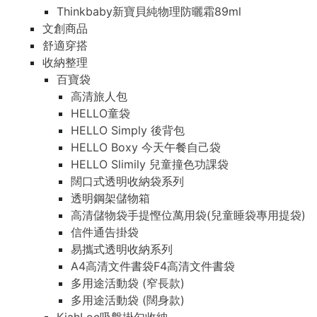
Thinkbaby新寶貝純物理防曬霜89ml
文創商品
舒適穿搭
收納整理
百寶袋
高清旅人包
HELLO童袋
HELLO Simply 後背包
HELLO Boxy 今天午餐自己袋
HELLO Slimily 兒童撞色功課袋
闊口式透明收納袋系列
透明鋼架儲物箱
高清儲物袋手提慳位萬用袋(兒童睡袋專用提袋)
信件通告掛袋
易攜式透明收納系列
A4高清文件書袋F4高清文件書袋
多用途活動袋 (窄長款)
多用途活動袋 (闊身款)