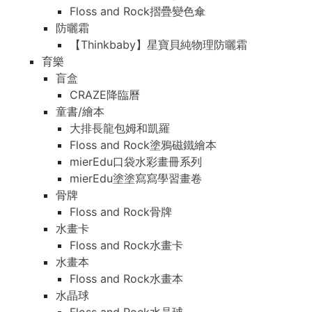
Floss and Rock摺疊變色傘
防曬霜
【Thinkbaby】星寶貝純物理防曬霜
育樂
盲盒
CRAZE降臨曆
童書/繪本
大排長龍包姆和凱羅
Floss and Rock塗鴉磁鐵繪本
mierEdu口袋水彩畫冊系列
mierEdu塗塗寫寫學習畫卷
骨牌
Floss and Rock骨牌
水畫卡
Floss and Rock水畫卡
水畫本
Floss and Rock水畫本
水晶球