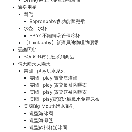
Disney迪士尼兒童遊戲桌椅
隨身用品
圍兜
Bapronbaby多功能圍兜裙
水壺、水杯
BBox 不鏽鋼吸管保冷杯
【Thinkbaby】新寶貝純物理防曬霜
愛護照顧
BOiRON布瓦宏系列商品
晴天雨天太陽天
美國 i play玩水系列
美國 i play 寶寶海灘褲
美國 i play 寶寶長袖防曬衣
美國 i play 寶寶短袖防曬衣
美國 i play寶寶泳褲戲水免穿尿布
美國Big Mouth玩水系列
造型游泳圈
造型海灘毯
造型飲料杯游泳圈