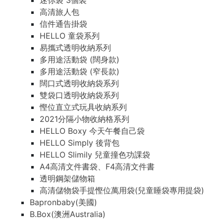
迷你袋 3個裝
高清旅人包
信件通告掛袋
HELLO 童袋系列
易攜式透明收納系列
多用途活動袋 (闊身款)
多用途活動袋 (窄長款)
闊口式透明收納袋系列
雙袋口透明收納袋系列
慳位直立式玩具收納系列
2021分隔小物收納格系列
HELLO Boxy 今天午餐自己袋
HELLO Simply 後背包
HELLO Slimily 兒童撞色功課袋
A4高清文件書袋、F4高清文件書
透明鋼架儲物箱
高清儲物袋手提慳位萬用袋(兒童睡袋專用提袋)
Bapronbaby(美國)
B.Box(澳洲Australia)