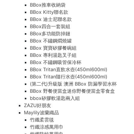
BBox推車收納袋
BBox Kitty聯名款
BBox 迪士尼聯名款
BBox四合一套裝組
BBox多功能防掉鏈
BBox 不鏽鋼燜燒罐
BBox 寶寶矽膠餐碗組
BBox 專利湯匙叉子組
BBox 不鏽鋼吸管保冷杯
BBox Tritan直飲水壺(450ml600ml)
BBox Tritan隨行水壺(450ml600ml)
(第二代)升級版 澳洲 BBox 防漏學習水杯
BBox 野餐便當盒迷你野餐便當盒零食盒
bbox矽膠軟湯匙兩入組
ZAZU好朋友
Maylily波蘭織品
竹纖柔雲毯
竹纖涼感萬用巾