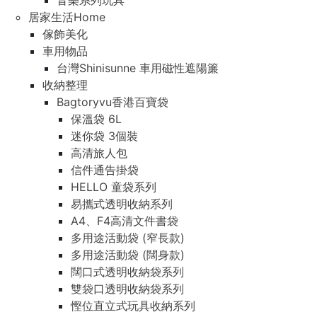
音樂系列玩具
居家生活Home
傢飾美化
車用物品
台灣Shinisunne 車用磁性遮陽簾
收納整理
Bagtoryvu香港百寶袋
保溫袋 6L
迷你袋 3個裝
高清旅人包
信件通告掛袋
HELLO 童袋系列
易攜式透明收納系列
A4、F4高清文件書袋
多用途活動袋 (窄長款)
多用途活動袋 (闊身款)
闊口式透明收納袋系列
雙袋口透明收納袋系列
慳位直立式玩具收納系列