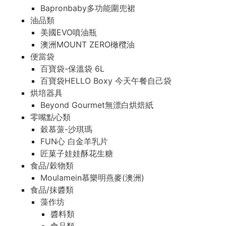
Bapronbaby多功能圍兜裙
油品類
美國EVO噴油瓶
澳洲MOUNT ZERO橄欖油
便當袋
百寶袋-保溫袋 6L
百寶袋HELLO Boxy 今天午餐自己袋
烘培器具
Beyond Gourmet無漂白烘焙紙
零嘴點心類
穀慕蒎-沙琪瑪
FUN心 白金羊乳片
匠菓子娃娃酥花生糖
食品/穀物類
Moulamein慕樂明燕麥(澳洲)
食品/抹醬類
藻作坊
醬料類