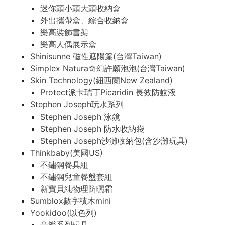
迷你頭小頭大頭收納盒
外出攜帶盒、綜合收納盒
樂高裝飾書架
樂高人偶展示盒
Shinisunne 磁性遮陽簾(台灣Taiwan)
Simplex Natura奇幻許願泡泡(台灣Taiwan)
Skin Technology(紐西蘭New Zealand)
Protect派卡瑞丁Picaridin 長效防蚊液
Stephen Joseph玩水系列
Stephen Joseph 泳鏡
Stephen Joseph 防水收納袋
Stephen Joseph沙灘收納包(含沙灘玩具)
Thinkbaby(美國US)
不鏽鋼餐具組
不鏽鋼兒童餐盤套組
新寶貝純物理防曬霜
Sumblox數字積木mini
Yookidoo(以色列)