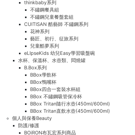
thinkbaby系列
不鏽鋼餐具組
不鏽鋼兒童餐盤套組
CUITISAN 酷藝師 不鏽鋼系列
花神系列
藝匠、初行、征旅系列
兒童酷夢系列
eLIpseKids 幼兒Easy學習吸盤碗
水杯、保溫杯、水壺類、悶燒罐
B.Box系列
BBox學飲杯
BBox鴨嘴杯
BBox四合一套裝水杯組
BBox 不鏽鋼吸管保冷杯
BBox Tritan隨行水壺(450ml/600ml)
BBox Tritan直飲水壺(450ml/600ml)
個人與保養Beauty
防護/修護
BOiRON布瓦宏系列商品