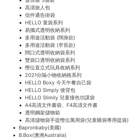
迷你袋 3個裝
高清旅人包
信件通告掛袋
HELLO 童袋系列
易攜式透明收納系列
多用途活動袋 (闊身款)
多用途活動袋 (窄長款)
闊口式透明收納袋系列
雙袋口透明收納袋系列
慳位直立式玩具收納系列
2021分隔小物收納格系列
HELLO Boxy 今天午餐自己袋
HELLO Simply 後背包
HELLO Slimily 兒童撞色功課袋
A4高清文件書袋、F4高清文件書
透明鋼架儲物箱
高清儲物袋手提慳位萬用袋(兒童睡袋專用提袋)
Bapronbaby(美國)
B.Box(澳洲Australia)