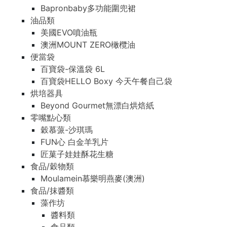
Bapronbaby多功能圍兜裙
油品類
美國EVO噴油瓶
澳洲MOUNT ZERO橄欖油
便當袋
百寶袋-保溫袋 6L
百寶袋HELLO Boxy 今天午餐自己袋
烘培器具
Beyond Gourmet無漂白烘焙紙
零嘴點心類
穀慕蒎-沙琪瑪
FUN心 白金羊乳片
匠菓子娃娃酥花生糖
食品/穀物類
Moulamein慕樂明燕麥(澳洲)
食品/抹醬類
藻作坊
醬料類