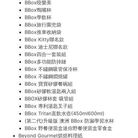
BBox咬樂美
BBox鴨嘴杯
BBox學飲杯
BBox旅行圍兜袋
BBox推車收納袋
BBox Kitty聯名款
BBox 迪士尼聯名款
BBox四合一套裝組
BBox多功能防掉鏈
BBox 不鏽鋼吸管保冷杯
BBox 不鏽鋼燜燒罐
BBox 寶寶矽膠餐碗組
BBox矽膠軟湯匙兩入組
BBOX矽膠杯套 吸管組
BBox 專利湯匙叉子組
BBox Tritan直飲水壺(450ml600ml)
(第二代)升級版 澳洲 BBox 防漏學習水杯
BBox 野餐便當盒迷你野餐便當盒零食盒
Beyond Gourmet烘焙料理紙