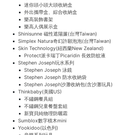
迷你頭小頭大頭收納盒
外出攜帶盒、綜合收納盒
樂高裝飾書架
樂高人偶展示盒
Shinisunne 磁性遮陽簾(台灣Taiwan)
Simplex Natura奇幻許願泡泡(台灣Taiwan)
Skin Technology(紐西蘭New Zealand)
Protect派卡瑞丁Picaridin 長效防蚊液
Stephen Joseph玩水系列
Stephen Joseph 泳鏡
Stephen Joseph 防水收納袋
Stephen Joseph沙灘收納包(含沙灘玩具)
Thinkbaby(美國US)
不鏽鋼餐具組
不鏽鋼兒童餐盤套組
新寶貝純物理防曬霜
Sumblox數字積木mini
Yookidoo(以色列)