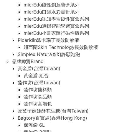
mierEdu磁性創意寶盒系列
mierEdu口袋水彩畫冊系列
mierEdu認知學習磁性寶盒系列
mierEdu邏輯智能學習寶盒系列
mierEdu小畫家隨行磁性版系列
Picaridin派卡瑞丁長效防蚊液
紐西蘭Skin Technology長效防蚊液
Simplex Natura奇幻許願泡泡
品牌總覽Brand
黃金盾(台灣Taiwan)
黃金盾 組合
藻作坊(台灣Taiwan)
藻作坊醬料類
藻作坊食品類
藻作坊高湯包
匠菓子娃娃酥花生糖(台灣Taiwan)
Bagtory百寶袋(香港Hong Kong)
保溫袋 6L