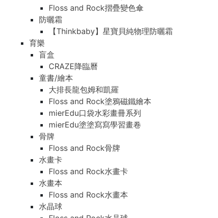
Floss and Rock摺疊變色傘
防曬霜
【Thinkbaby】星寶貝純物理防曬霜
育樂
盲盒
CRAZE降臨曆
童書/繪本
大排長龍包姆和凱羅
Floss and Rock塗鴉磁鐵繪本
mierEdu口袋水彩畫冊系列
mierEdu塗塗寫寫學習畫卷
骨牌
Floss and Rock骨牌
水畫卡
Floss and Rock水畫卡
水畫本
Floss and Rock水畫本
水晶球