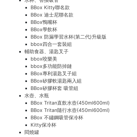
水杯、替換吸管
BBox Kitty聯名款
BBox 迪士尼聯名款
BBox鴨嘴杯
BBox學飲杯
BBox 防漏學習水杯(第二代)升級版
bbox四合一套裝組
輔助食器、湯匙叉子
bbox咬樂美
bbox多功能防掉鏈
BBox專利湯匙叉子組
BBox矽膠軟湯匙兩入組
BBox矽膠杯套 吸管組
水壺、水瓶
BBox Tritan直飲水壺(450ml600ml)
BBox Tritan隨行水壺(450ml600ml)
BBox 不鏽鋼吸管保冷杯
Kitty保冷杯
悶燒罐