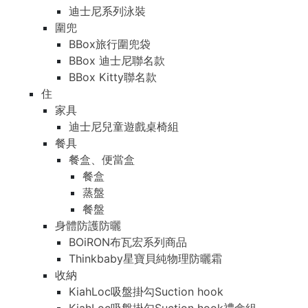
迪士尼系列泳裝
圍兜
BBox旅行圍兜袋
BBox 迪士尼聯名款
BBox Kitty聯名款
住
家具
迪士尼兒童遊戲桌椅組
餐具
餐盒、便當盒
餐盒
蒸盤
餐盤
身體防護防曬
BOiRON布瓦宏系列商品
Thinkbaby星寶貝純物理防曬霜
收納
KiahLoc吸盤掛勾Suction hook