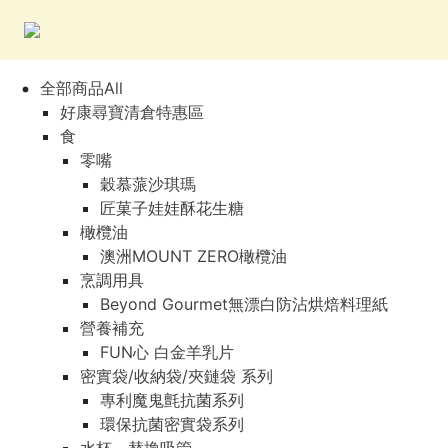
全部商品All
好康尋寶清倉特惠區
食
零嘴
穀慕蒎沙琪瑪
匠菓子娃娃酥花生糖
橄欖油
澳洲MOUNT ZERO橄欖油
烹調用具
Beyond Gourmet無漂白防沾烘焙料理紙
營養補充
FUN心 白金羊乳片
密實袋/收納袋/夾鏈袋 系列
專利魔鬼氈抗菌系列
環保抗菌密實袋系列