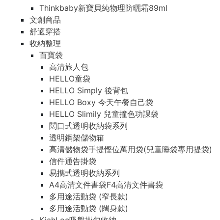
Thinkbaby新寶貝純物理防曬霜89ml
文創商品
舒適穿搭
收納整理
百寶袋
高清旅人包
HELLO童袋
HELLO Simply 後背包
HELLO Boxy 今天午餐自己袋
HELLO Slimily 兒童撞色功課袋
闊口式透明收納袋系列
透明鋼架儲物箱
高清儲物袋手提慳位萬用袋(兒童睡袋專用提袋)
信件通告掛袋
易攜式透明收納系列
A4高清文件書袋F4高清文件書袋
多用途活動袋 (窄長款)
多用途活動袋 (闊身款)