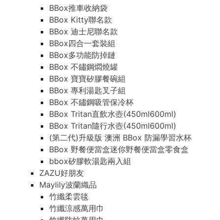
BBox推車收納袋
BBox Kitty聯名款
BBox 迪士尼聯名款
BBox四合一套裝組
BBox多功能防掉鏈
BBox 不鏽鋼燜燒罐
BBox 寶寶矽膠餐碗組
BBox 專利湯匙叉子組
BBox 不鏽鋼吸管保冷杯
BBox Tritan直飲水壺(450ml600ml)
BBox Tritan隨行水壺(450ml600ml)
(第二代)升級版 澳洲 BBox 防漏學習水杯
BBox 野餐便當盒迷你野餐便當盒零食盒
bbox矽膠軟湯匙兩入組
ZAZU好朋友
Maylily波蘭織品
竹纖柔雲毯
竹纖涼感萬用巾