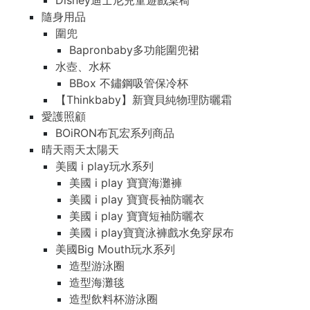
Disney迪士尼兒童遊戲桌椅
隨身用品
圍兜
Bapronbaby多功能圍兜裙
水壺、水杯
BBox 不鏽鋼吸管保冷杯
【Thinkbaby】新寶貝純物理防曬霜
愛護照顧
BOiRON布瓦宏系列商品
晴天雨天太陽天
美國 i play玩水系列
美國 i play 寶寶海灘褲
美國 i play 寶寶長袖防曬衣
美國 i play 寶寶短袖防曬衣
美國 i play寶寶泳褲戲水免穿尿布
美國Big Mouth玩水系列
造型游泳圈
造型海灘毯
造型飲料杯游泳圈