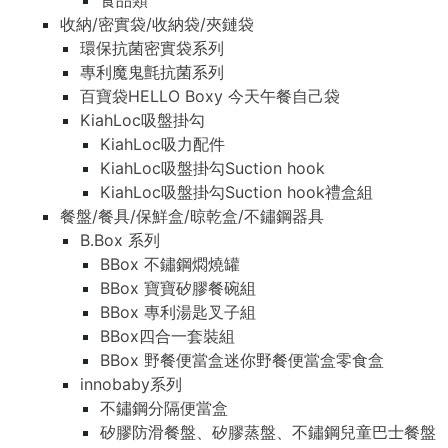
食品類
收納/密實袋/收納袋/夾鏈袋
環保抗菌密實袋系列
專利魔鬼氈抗菌系列
百寶袋HELLO Boxy 今天午餐自己袋
KiahLoc吸盤掛勾
KiahLoc吸力配件
KiahLoc吸盤掛勾Suction hook
KiahLoc吸盤掛勾Suction hook禮盒組
餐盤/餐具/保鮮盒/晾乾盒/不鏽鋼器具
B.Box 系列
BBox 不鏽鋼燜燒罐
BBox 寶寶矽膠餐碗組
BBox 專利湯匙叉子組
BBox四合一套裝組
BBox 野餐便當盒迷你野餐便當盒零食盒
innobaby系列
不鏽鋼分隔便當盒
矽膠防滑餐盤、矽膠蒸盤、不鏽鋼兒童巴士餐盤