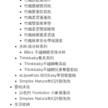
竹纖防蚊萬用巾
竹纖愛睏寶貝枕
竹纖嬰童防晃枕
竹纖柔雲蓬蓬枕
竹纖雙面推車墊
竹纖柔雲雙面睡窩
竹纖維暖暖柔雲毯
竹纖推車安全帶保護套
水杯.保冷杯系列
BBox 不鏽鋼吸管保冷杯
Thinkbaby餐具系列
Thinkbaby不鏽鋼餐具組
Thinkbaby不鏽鋼兒童餐盤套組
eLIpseKids 幼兒Easy學習吸盤碗
Simplex Natura奇幻許願泡泡
嬰幼沐浴
以色列 Yookidoo 小象蓮蓬頭
Simplex Natura奇幻許願泡泡
生活收納