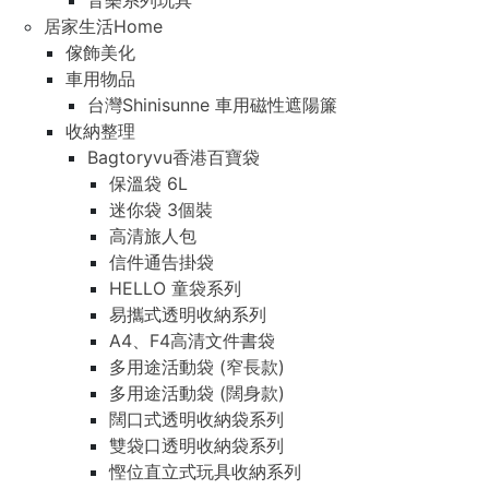
音樂系列玩具
居家生活Home
傢飾美化
車用物品
台灣Shinisunne 車用磁性遮陽簾
收納整理
Bagtoryvu香港百寶袋
保溫袋 6L
迷你袋 3個裝
高清旅人包
信件通告掛袋
HELLO 童袋系列
易攜式透明收納系列
A4、F4高清文件書袋
多用途活動袋 (窄長款)
多用途活動袋 (闊身款)
闊口式透明收納袋系列
雙袋口透明收納袋系列
慳位直立式玩具收納系列