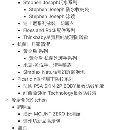
Stephen Joseph玩水系列
Stephen Joseph 防水收納袋
Stephen Joseph 泳鏡
迪士尼系列泳裝、防曬衣
Floss and Rock配件系列
Thinkbaby星寶貝純物理防曬霜
抗菌、居家清潔
黃金盾 系列
黃金盾 抗菌洗護手系列
米豆-乾洗手、潔手噴霧
Simplex Natura奇幻許願泡泡
Picaridin派卡瑞丁防蚊系列
法國 PSA SKIN 2P BODY長效防蚊乳液
紐西蘭Skin Technology長效防蚊液
餐廚食光Kitchen
調味品
澳洲 MOUNT ZERO 粉湖鹽
藻作坊新品高湯包
圍兜