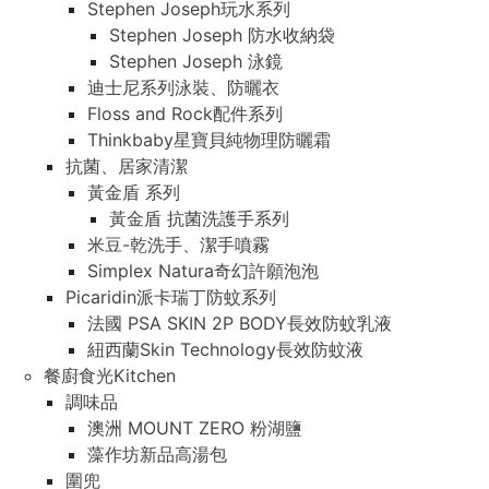
Stephen Joseph玩水系列
Stephen Joseph 防水收納袋
Stephen Joseph 泳鏡
迪士尼系列泳裝、防曬衣
Floss and Rock配件系列
Thinkbaby星寶貝純物理防曬霜
抗菌、居家清潔
黃金盾 系列
黃金盾 抗菌洗護手系列
米豆-乾洗手、潔手噴霧
Simplex Natura奇幻許願泡泡
Picaridin派卡瑞丁防蚊系列
法國 PSA SKIN 2P BODY長效防蚊乳液
紐西蘭Skin Technology長效防蚊液
餐廚食光Kitchen
調味品
澳洲 MOUNT ZERO 粉湖鹽
藻作坊新品高湯包
圍兜