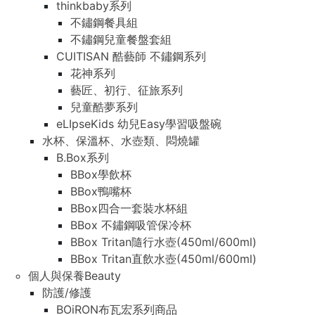
thinkbaby系列
不鏽鋼餐具組
不鏽鋼兒童餐盤套組
CUITISAN 酷藝師 不鏽鋼系列
花神系列
藝匠、初行、征旅系列
兒童酷夢系列
eLIpseKids 幼兒Easy學習吸盤碗
水杯、保溫杯、水壺類、悶燒罐
B.Box系列
BBox學飲杯
BBox鴨嘴杯
BBox四合一套裝水杯組
BBox 不鏽鋼吸管保冷杯
BBox Tritan隨行水壺(450ml/600ml)
BBox Tritan直飲水壺(450ml/600ml)
個人與保養Beauty
防護/修護
BOiRON布瓦宏系列商品