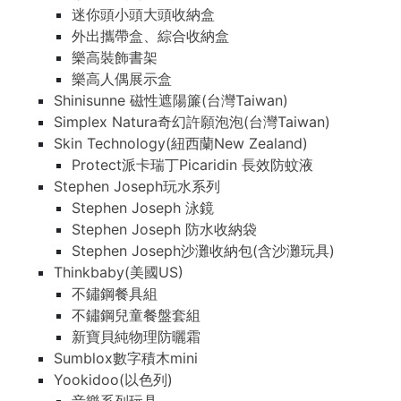
迷你頭小頭大頭收納盒
外出攜帶盒、綜合收納盒
樂高裝飾書架
樂高人偶展示盒
Shinisunne 磁性遮陽簾(台灣Taiwan)
Simplex Natura奇幻許願泡泡(台灣Taiwan)
Skin Technology(紐西蘭New Zealand)
Protect派卡瑞丁Picaridin 長效防蚊液
Stephen Joseph玩水系列
Stephen Joseph 泳鏡
Stephen Joseph 防水收納袋
Stephen Joseph沙灘收納包(含沙灘玩具)
Thinkbaby(美國US)
不鏽鋼餐具組
不鏽鋼兒童餐盤套組
新寶貝純物理防曬霜
Sumblox數字積木mini
Yookidoo(以色列)