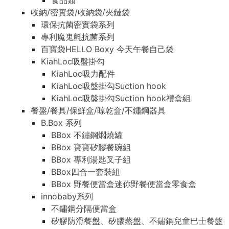
食品類
收納/密實袋/收納袋/夾鏈袋
環保抗菌密實袋系列
專利魔鬼氈抗菌系列
百寶袋HELLO Boxy 今天午餐自己袋
KiahLoc吸盤掛勾
KiahLoc吸力配件
KiahLoc吸盤掛勾Suction hook
KiahLoc吸盤掛勾Suction hook禮盒組
餐盤/餐具/保鮮盒/晾乾盒/不鏽鋼器具
B.Box 系列
BBox 不鏽鋼燜燒罐
BBox 寶寶矽膠餐碗組
BBox 專利湯匙叉子組
BBox四合一套裝組
BBox 野餐便當盒迷你野餐便當盒零食盒
innobaby系列
不鏽鋼分隔便當盒
矽膠防滑餐盤、矽膠蒸盤、不鏽鋼兒童巴士餐盤