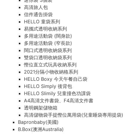
迷你袋 3個裝
高清旅人包
信件通告掛袋
HELLO 童袋系列
易攜式透明收納系列
多用途活動袋 (闊身款)
多用途活動袋 (窄長款)
闊口式透明收納袋系列
雙袋口透明收納袋系列
慳位直立式玩具收納系列
2021分隔小物收納格系列
HELLO Boxy 今天午餐自己袋
HELLO Simply 後背包
HELLO Slimily 兒童撞色功課袋
A4高清文件書袋、F4高清文件書
透明鋼架儲物箱
高清儲物袋手提慳位萬用袋(兒童睡袋專用提袋)
Bapronbaby(美國)
B.Box(澳洲Australia)