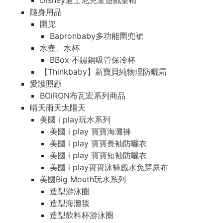
Disney迪士尼兒童遊戲桌椅
隨身用品
圍兜
Bapronbaby多功能圍兜裙
水壺、水杯
BBox 不鏽鋼吸管保冷杯
【Thinkbaby】新寶貝純物理防曬霜
愛護照顧
BOiRON布瓦宏系列商品
晴天雨天太陽天
美國 i play玩水系列
美國 i play 寶寶海灘褲
美國 i play 寶寶長袖防曬衣
美國 i play 寶寶短袖防曬衣
美國 i play寶寶泳褲戲水免穿尿布
美國Big Mouth玩水系列
造型游泳圈
造型海灘毯
造型飲料杯游泳圈