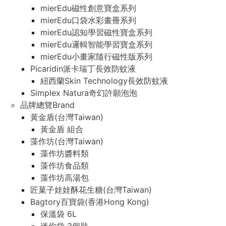
mierEdu磁性創意寶盒系列
mierEdu口袋水彩畫冊系列
mierEdu認知學習磁性寶盒系列
mierEdu邏輯智能學習寶盒系列
mierEdu小畫家隨行磁性版系列
Picaridin派卡瑞丁長效防蚊液
紐西蘭Skin Technology長效防蚊液
Simplex Natura奇幻許願泡泡
品牌總覽Brand
黃金盾(台灣Taiwan)
黃金盾 組合
藻作坊(台灣Taiwan)
藻作坊醬料類
藻作坊食品類
藻作坊高湯包
匠菓子娃娃酥花生糖(台灣Taiwan)
Bagtory百寶袋(香港Hong Kong)
保溫袋 6L