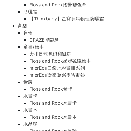
Floss and Rock摺疊變色傘
防曬霜
【Thinkbaby】星寶貝純物理防曬霜
育樂
盲盒
CRAZE降臨曆
童書/繪本
大排長龍包姆和凱羅
Floss and Rock塗鴉磁鐵繪本
mierEdu口袋水彩畫冊系列
mierEdu塗塗寫寫學習畫卷
骨牌
Floss and Rock骨牌
水畫卡
Floss and Rock水畫卡
水畫本
Floss and Rock水畫本
水晶球