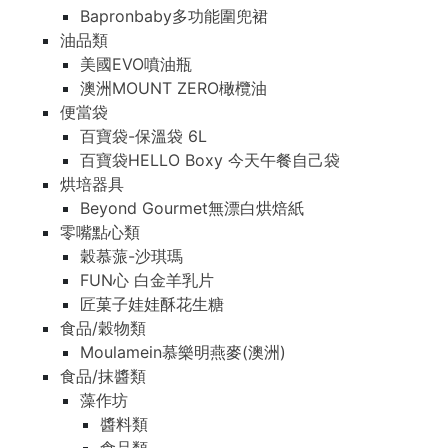
Bapronbaby多功能圍兜裙
油品類
美國EVO噴油瓶
澳洲MOUNT ZERO橄欖油
便當袋
百寶袋-保溫袋 6L
百寶袋HELLO Boxy 今天午餐自己袋
烘培器具
Beyond Gourmet無漂白烘焙紙
零嘴點心類
穀慕蒎-沙琪瑪
FUN心 白金羊乳片
匠菓子娃娃酥花生糖
食品/穀物類
Moulamein慕樂明燕麥(澳洲)
食品/抹醬類
藻作坊
醬料類