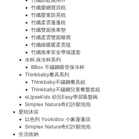
竹纖防蚊萬用巾
竹纖愛睏寶貝枕
竹纖嬰童防晃枕
竹纖柔雲蓬蓬枕
竹纖雙面推車墊
竹纖柔雲雙面睡窩
竹纖維暖暖柔雲毯
竹纖推車安全帶保護套
水杯.保冷杯系列
BBox 不鏽鋼吸管保冷杯
Thinkbaby餐具系列
Thinkbaby不鏽鋼餐具組
Thinkbaby不鏽鋼兒童餐盤套組
eLIpseKids 幼兒Easy學習吸盤碗
Simplex Natura奇幻許願泡泡
嬰幼沐浴
以色列 Yookidoo 小象蓮蓬頭
Simplex Natura奇幻許願泡泡
生活收納