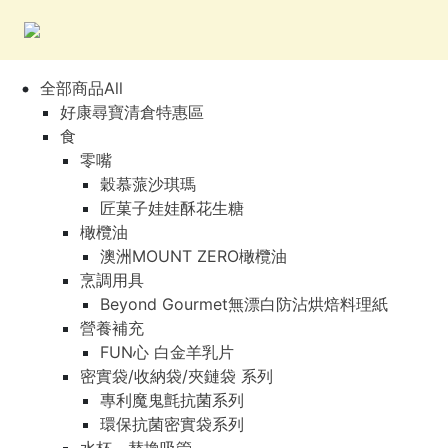
全部商品All
好康尋寶清倉特惠區
食
零嘴
穀慕蒎沙琪瑪
匠菓子娃娃酥花生糖
橄欖油
澳洲MOUNT ZERO橄欖油
烹調用具
Beyond Gourmet無漂白防沾烘焙料理紙
營養補充
FUN心 白金羊乳片
密實袋/收納袋/夾鏈袋 系列
專利魔鬼氈抗菌系列
環保抗菌密實袋系列