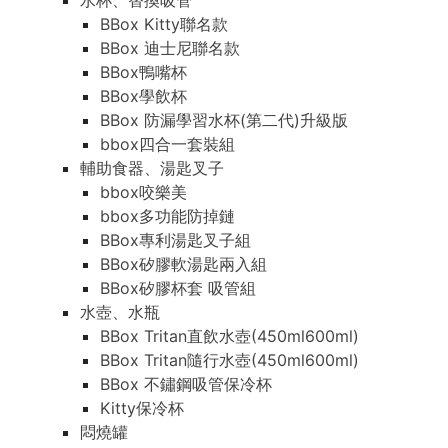
水杯、替換吸管
BBox Kitty聯名款
BBox 迪士尼聯名款
BBox鴨嘴杯
BBox學飲杯
BBox 防漏學習水杯(第二代)升級版
bbox四合一套裝組
輔助食器、湯匙叉子
bbox咬樂美
bbox多功能防掉鏈
BBox專利湯匙叉子組
BBox矽膠軟湯匙兩入組
BBox矽膠杯套 吸管組
水壺、水瓶
BBox Tritan直飲水壺(450ml600ml)
BBox Tritan隨行水壺(450ml600ml)
BBox 不鏽鋼吸管保冷杯
Kitty保冷杯
悶燒罐