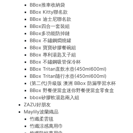
BBox推車收納袋
BBox Kitty聯名款
BBox 迪士尼聯名款
BBox四合一套裝組
BBox多功能防掉鏈
BBox 不鏽鋼燜燒罐
BBox 寶寶矽膠餐碗組
BBox 專利湯匙叉子組
BBox 不鏽鋼吸管保冷杯
BBox Tritan直飲水壺(450ml600ml)
BBox Tritan隨行水壺(450ml600ml)
(第二代)升級版 澳洲 BBox 防漏學習水杯
BBox 野餐便當盒迷你野餐便當盒零食盒
bbox矽膠軟湯匙兩入組
ZAZU好朋友
Maylily波蘭織品
竹纖柔雲毯
竹纖涼感萬用巾