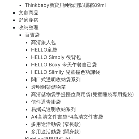
Thinkbaby新寶貝純物理防曬霜89ml
文創商品
舒適穿搭
收納整理
百寶袋
高清旅人包
HELLO童袋
HELLO Simply 後背包
HELLO Boxy 今天午餐自己袋
HELLO Slimily 兒童撞色功課袋
闊口式透明收納袋系列
透明鋼架儲物箱
高清儲物袋手提慳位萬用袋(兒童睡袋專用提袋)
信件通告掛袋
易攜式透明收納系列
A4高清文件書袋F4高清文件書袋
多用途活動袋 (窄長款)
多用途活動袋 (闊身款)