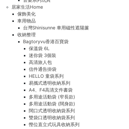
音樂系列玩具
居家生活Home
傢飾美化
車用物品
台灣Shinisunne 車用磁性遮陽簾
收納整理
Bagtoryvu香港百寶袋
保溫袋 6L
迷你袋 3個裝
高清旅人包
信件通告掛袋
HELLO 童袋系列
易攜式透明收納系列
A4、F4高清文件書袋
多用途活動袋 (窄長款)
多用途活動袋 (闊身款)
闊口式透明收納袋系列
雙袋口透明收納袋系列
慳位直立式玩具收納系列