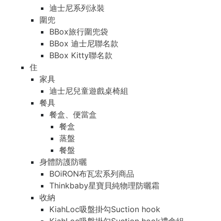
迪士尼系列泳裝
圍兜
BBox旅行圍兜袋
BBox 迪士尼聯名款
BBox Kitty聯名款
住
家具
迪士尼兒童遊戲桌椅組
餐具
餐盒、便當盒
餐盒
蒸盤
餐盤
身體防護防曬
BOiRON布瓦宏系列商品
Thinkbaby星寶貝純物理防曬霜
收納
KiahLoc吸盤掛勾Suction hook