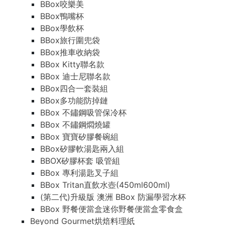
BBox咬樂美
BBox鴨嘴杯
BBox學飲杯
BBox旅行圍兜袋
BBox推車收納袋
BBox Kitty聯名款
BBox 迪士尼聯名款
BBox四合一套裝組
BBox多功能防掉鏈
BBox 不鏽鋼吸管保冷杯
BBox 不鏽鋼燜燒罐
BBox 寶寶矽膠餐碗組
BBox矽膠軟湯匙兩入組
BBOX矽膠杯套 吸管組
BBox 專利湯匙叉子組
BBox Tritan直飲水壺(450ml600ml)
(第二代)升級版 澳洲 BBox 防漏學習水杯
BBox 野餐便當盒迷你野餐便當盒零食盒
Beyond Gourmet烘焙料理紙