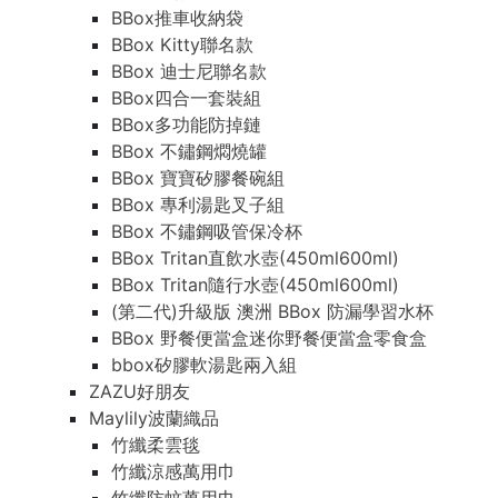
BBox推車收納袋
BBox Kitty聯名款
BBox 迪士尼聯名款
BBox四合一套裝組
BBox多功能防掉鏈
BBox 不鏽鋼燜燒罐
BBox 寶寶矽膠餐碗組
BBox 專利湯匙叉子組
BBox 不鏽鋼吸管保冷杯
BBox Tritan直飲水壺(450ml600ml)
BBox Tritan隨行水壺(450ml600ml)
(第二代)升級版 澳洲 BBox 防漏學習水杯
BBox 野餐便當盒迷你野餐便當盒零食盒
bbox矽膠軟湯匙兩入組
ZAZU好朋友
Maylily波蘭織品
竹纖柔雲毯
竹纖涼感萬用巾