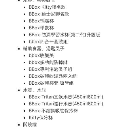
水杯、替換吸管
BBox Kitty聯名款
BBox 迪士尼聯名款
BBox鴨嘴杯
BBox學飲杯
BBox 防漏學習水杯(第二代)升級版
bbox四合一套裝組
輔助食器、湯匙叉子
bbox咬樂美
bbox多功能防掉鏈
BBox專利湯匙叉子組
BBox矽膠軟湯匙兩入組
BBox矽膠杯套 吸管組
水壺、水瓶
BBox Tritan直飲水壺(450ml600ml)
BBox Tritan隨行水壺(450ml600ml)
BBox 不鏽鋼吸管保冷杯
Kitty保冷杯
悶燒罐