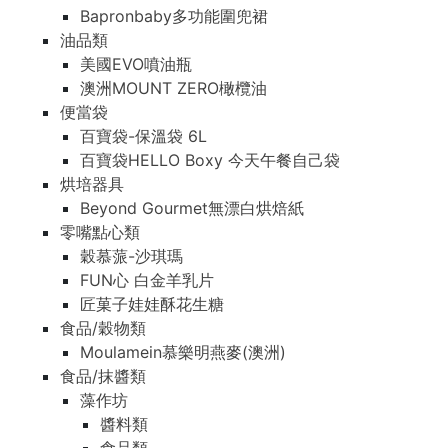
Bapronbaby多功能圍兜裙
油品類
美國EVO噴油瓶
澳洲MOUNT ZERO橄欖油
便當袋
百寶袋-保溫袋 6L
百寶袋HELLO Boxy 今天午餐自己袋
烘培器具
Beyond Gourmet無漂白烘焙紙
零嘴點心類
穀慕蒎-沙琪瑪
FUN心 白金羊乳片
匠菓子娃娃酥花生糖
食品/穀物類
Moulamein慕樂明燕麥(澳洲)
食品/抹醬類
藻作坊
醬料類