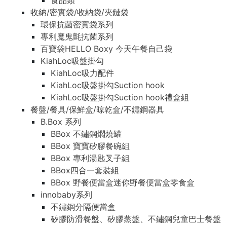
食品類
收納/密實袋/收納袋/夾鏈袋
環保抗菌密實袋系列
專利魔鬼氈抗菌系列
百寶袋HELLO Boxy 今天午餐自己袋
KiahLoc吸盤掛勾
KiahLoc吸力配件
KiahLoc吸盤掛勾Suction hook
KiahLoc吸盤掛勾Suction hook禮盒組
餐盤/餐具/保鮮盒/晾乾盒/不鏽鋼器具
B.Box 系列
BBox 不鏽鋼燜燒罐
BBox 寶寶矽膠餐碗組
BBox 專利湯匙叉子組
BBox四合一套裝組
BBox 野餐便當盒迷你野餐便當盒零食盒
innobaby系列
不鏽鋼分隔便當盒
矽膠防滑餐盤、矽膠蒸盤、不鏽鋼兒童巴士餐盤