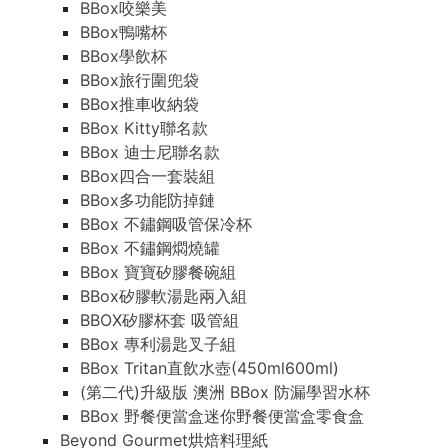
BBox咬樂美
BBox鴨嘴杯
BBox學飲杯
BBox旅行圍兜袋
BBox推車收納袋
BBox Kitty聯名款
BBox 迪士尼聯名款
BBox四合一套裝組
BBox多功能防掉鏈
BBox 不鏽鋼吸管保冷杯
BBox 不鏽鋼燜燒罐
BBox 寶寶矽膠餐碗組
BBox矽膠軟湯匙兩入組
BBOX矽膠杯套 吸管組
BBox 專利湯匙叉子組
BBox Tritan直飲水壺(450ml600ml)
(第二代)升級版 澳洲 BBox 防漏學習水杯
BBox 野餐便當盒迷你野餐便當盒零食盒
Beyond Gourmet烘焙料理紙