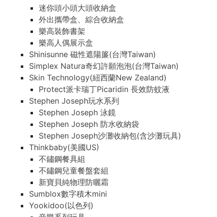
迷你頭小頭大頭收納盒
外出攜帶盒、綜合收納盒
樂高裝飾書架
樂高人偶展示盒
Shinisunne 磁性遮陽簾(台灣Taiwan)
Simplex Natura奇幻許願泡泡(台灣Taiwan)
Skin Technology(紐西蘭New Zealand)
Protect派卡瑞丁Picaridin 長效防蚊液
Stephen Joseph玩水系列
Stephen Joseph 泳鏡
Stephen Joseph 防水收納袋
Stephen Joseph沙灘收納包(含沙灘玩具)
Thinkbaby(美國US)
不鏽鋼餐具組
不鏽鋼兒童餐盤套組
新寶貝純物理防曬霜
Sumblox數字積木mini
Yookidoo(以色列)