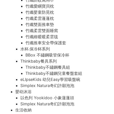
竹纖防蚊萬用巾
竹纖愛睏寶貝枕
竹纖嬰童防晃枕
竹纖柔雲蓬蓬枕
竹纖雙面推車墊
竹纖柔雲雙面睡窩
竹纖維暖暖柔雲毯
竹纖推車安全帶保護套
水杯.保冷杯系列
BBox 不鏽鋼吸管保冷杯
Thinkbaby餐具系列
Thinkbaby不鏽鋼餐具組
Thinkbaby不鏽鋼兒童餐盤套組
eLIpseKids 幼兒Easy學習吸盤碗
Simplex Natura奇幻許願泡泡
嬰幼沐浴
以色列 Yookidoo 小象蓮蓬頭
Simplex Natura奇幻許願泡泡
生活收納