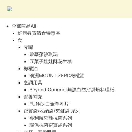
全部商品All
好康尋寶清倉特惠區
食
零嘴
穀慕蒎沙琪瑪
匠菓子娃娃酥花生糖
橄欖油
澳洲MOUNT ZERO橄欖油
烹調用具
Beyond Gourmet無漂白防沾烘焙料理紙
營養補充
FUN心 白金羊乳片
密實袋/收納袋/夾鏈袋 系列
專利魔鬼氈抗菌系列
環保抗菌密實袋系列