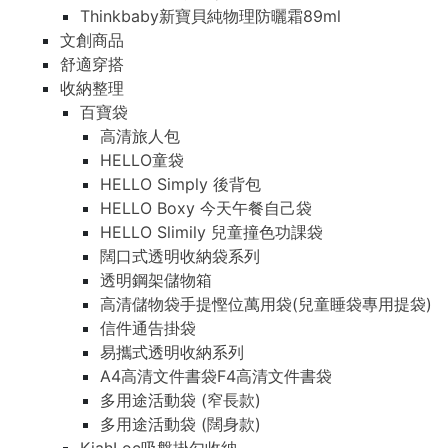
Thinkbaby新寶貝純物理防曬霜89ml
文創商品
舒適穿搭
收納整理
百寶袋
高清旅人包
HELLO童袋
HELLO Simply 後背包
HELLO Boxy 今天午餐自己袋
HELLO Slimily 兒童撞色功課袋
闊口式透明收納袋系列
透明鋼架儲物箱
高清儲物袋手提慳位萬用袋(兒童睡袋專用提袋)
信件通告掛袋
易攜式透明收納系列
A4高清文件書袋F4高清文件書袋
多用途活動袋 (窄長款)
多用途活動袋 (闊身款)