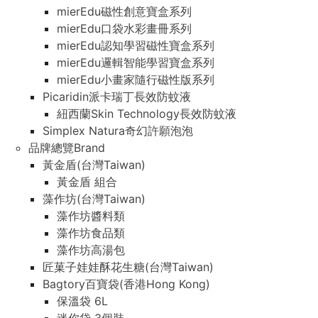
mierEdu磁性創意寶盒系列
mierEdu口袋水彩畫冊系列
mierEdu認知學習磁性寶盒系列
mierEdu邏輯智能學習寶盒系列
mierEdu小畫家隨行磁性版系列
Picaridin派卡瑞丁長效防蚊液
紐西蘭Skin Technology長效防蚊液
Simplex Natura奇幻許願泡泡
品牌總覽Brand
黃金盾(台灣Taiwan)
黃金盾 組合
藻作坊(台灣Taiwan)
藻作坊醬料類
藻作坊食品類
藻作坊高湯包
匠菓子娃娃酥花生糖(台灣Taiwan)
Bagtory百寶袋(香港Hong Kong)
保溫袋 6L