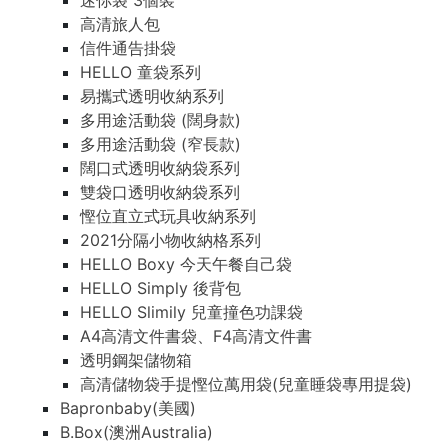
迷你袋 3個裝
高清旅人包
信件通告掛袋
HELLO 童袋系列
易攜式透明收納系列
多用途活動袋 (闊身款)
多用途活動袋 (窄長款)
闊口式透明收納袋系列
雙袋口透明收納袋系列
慳位直立式玩具收納系列
2021分隔小物收納格系列
HELLO Boxy 今天午餐自己袋
HELLO Simply 後背包
HELLO Slimily 兒童撞色功課袋
A4高清文件書袋、F4高清文件書
透明鋼架儲物箱
高清儲物袋手提慳位萬用袋(兒童睡袋專用提袋)
Bapronbaby(美國)
B.Box(澳洲Australia)