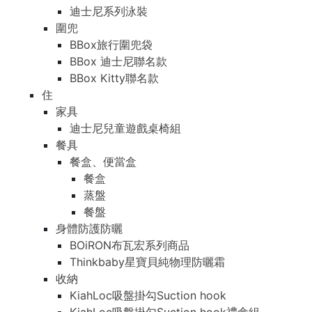
迪士尼系列泳裝
圍兜
BBox旅行圍兜袋
BBox 迪士尼聯名款
BBox Kitty聯名款
住
家具
迪士尼兒童遊戲桌椅組
餐具
餐盒、便當盒
餐盒
蒸盤
餐盤
身體防護防曬
BOiRON布瓦宏系列商品
Thinkbaby星寶貝純物理防曬霜
收納
KiahLoc吸盤掛勾Suction hook