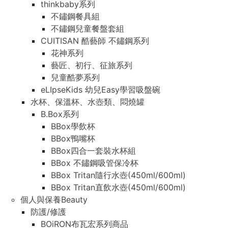
thinkbaby系列
不鏽鋼餐具組
不鏽鋼兒童餐盤套組
CUITISAN 酷藝師 不鏽鋼系列
花神系列
藝匠、初行、征旅系列
兒童酷夢系列
eLIpseKids 幼兒Easy學習吸盤碗
水杯、保溫杯、水壺類、悶燒罐
B.Box系列
BBox學飲杯
BBox鴨嘴杯
BBox四合一套裝水杯組
BBox 不鏽鋼吸管保冷杯
BBox Tritan隨行水壺(450ml/600ml)
BBox Tritan直飲水壺(450ml/600ml)
個人與保養Beauty
防護/修護
BOiRON布瓦宏系列商品