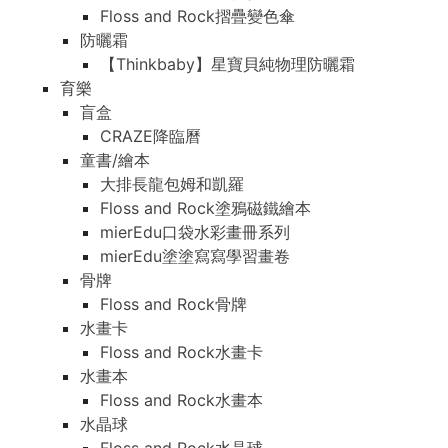
Floss and Rock摺疊變色傘
防曬霜
【Thinkbaby】星寶貝純物理防曬霜
育樂
盲盒
CRAZE降臨曆
童書/繪本
大排長龍包姆和凱羅
Floss and Rock塗鴉磁鐵繪本
mierEdu口袋水彩畫冊系列
mierEdu塗塗寫寫學習畫卷
骨牌
Floss and Rock骨牌
水畫卡
Floss and Rock水畫卡
水畫本
Floss and Rock水畫本
水晶球