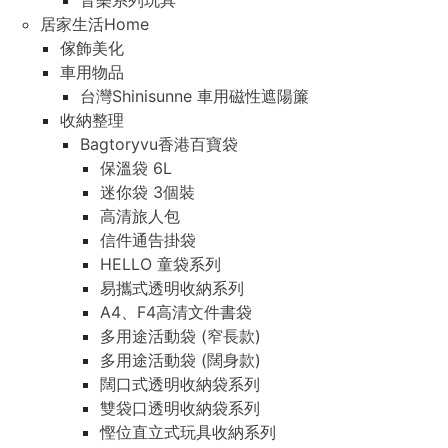
音樂系列玩具
居家生活Home
傢飾美化
車用物品
台灣Shinisunne 車用磁性遮陽簾
收納整理
Bagtoryvu香港百寶袋
保溫袋 6L
迷你袋 3個裝
高清旅人包
信件通告掛袋
HELLO 童袋系列
易攜式透明收納系列
A4、F4高清文件書袋
多用途活動袋 (窄長款)
多用途活動袋 (闊身款)
闊口式透明收納袋系列
雙袋口透明收納袋系列
慳位直立式玩具收納系列