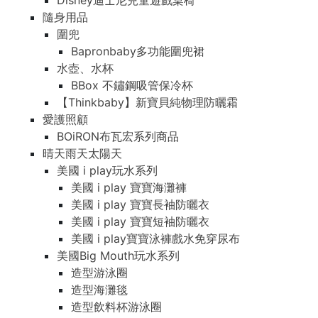
Disney迪士尼兒童遊戲桌椅
隨身用品
圍兜
Bapronbaby多功能圍兜裙
水壺、水杯
BBox 不鏽鋼吸管保冷杯
【Thinkbaby】新寶貝純物理防曬霜
愛護照顧
BOiRON布瓦宏系列商品
晴天雨天太陽天
美國 i play玩水系列
美國 i play 寶寶海灘褲
美國 i play 寶寶長袖防曬衣
美國 i play 寶寶短袖防曬衣
美國 i play寶寶泳褲戲水免穿尿布
美國Big Mouth玩水系列
造型游泳圈
造型海灘毯
造型飲料杯游泳圈