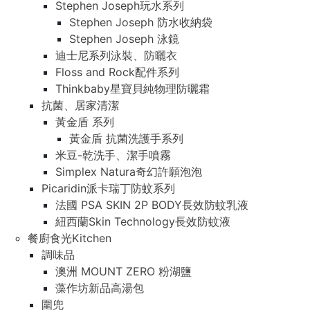
Stephen Joseph玩水系列
Stephen Joseph 防水收納袋
Stephen Joseph 泳鏡
迪士尼系列泳裝、防曬衣
Floss and Rock配件系列
Thinkbaby星寶貝純物理防曬霜
抗菌、居家清潔
黃金盾 系列
黃金盾 抗菌洗護手系列
米豆-乾洗手、潔手噴霧
Simplex Natura奇幻許願泡泡
Picaridin派卡瑞丁防蚊系列
法國 PSA SKIN 2P BODY長效防蚊乳液
紐西蘭Skin Technology長效防蚊液
餐廚食光Kitchen
調味品
澳洲 MOUNT ZERO 粉湖鹽
藻作坊新品高湯包
圍兜