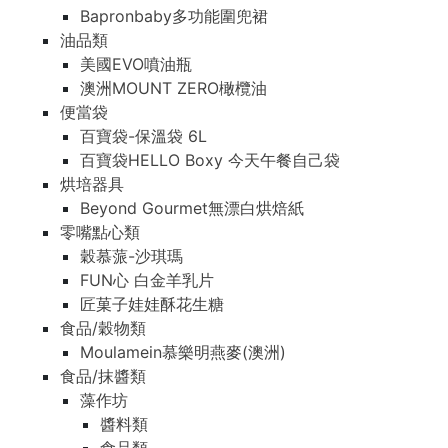
Bapronbaby多功能圍兜裙
油品類
美國EVO噴油瓶
澳洲MOUNT ZERO橄欖油
便當袋
百寶袋-保溫袋 6L
百寶袋HELLO Boxy 今天午餐自己袋
烘培器具
Beyond Gourmet無漂白烘焙紙
零嘴點心類
穀慕蒎-沙琪瑪
FUN心 白金羊乳片
匠菓子娃娃酥花生糖
食品/穀物類
Moulamein慕樂明燕麥(澳洲)
食品/抹醬類
藻作坊
醬料類