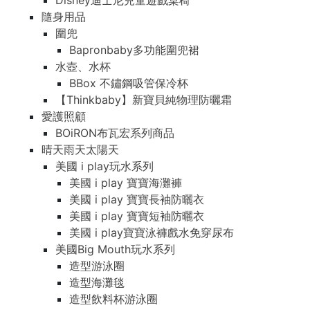
Disney迪士尼兒童遊戲桌椅
隨身用品
圍兜
Bapronbaby多功能圍兜裙
水壺、水杯
BBox 不鏽鋼吸管保冷杯
【Thinkbaby】新寶貝純物理防曬霜
愛護照顧
BOiRON布瓦宏系列商品
晴天雨天太陽天
美國 i play玩水系列
美國 i play 寶寶海灘褲
美國 i play 寶寶長袖防曬衣
美國 i play 寶寶短袖防曬衣
美國 i play寶寶泳褲戲水免穿尿布
美國Big Mouth玩水系列
造型游泳圈
造型海灘毯
造型飲料杯游泳圈