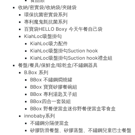
食品類
收納/密實袋/收納袋/夾鏈袋
環保抗菌密實袋系列
專利魔鬼氈抗菌系列
百寶袋HELLO Boxy 今天午餐自己袋
KiahLoc吸盤掛勾
KiahLoc吸力配件
KiahLoc吸盤掛勾Suction hook
KiahLoc吸盤掛勾Suction hook禮盒組
餐盤/餐具/保鮮盒/晾乾盒/不鏽鋼器具
B.Box 系列
BBox 不鏽鋼燜燒罐
BBox 寶寶矽膠餐碗組
BBox 專利湯匙叉子組
BBox四合一套裝組
BBox 野餐便當盒迷你野餐便當盒零食盒
innobaby系列
不鏽鋼分隔便當盒
矽膠防滑餐盤、矽膠蒸盤、不鏽鋼兒童巴士餐盤