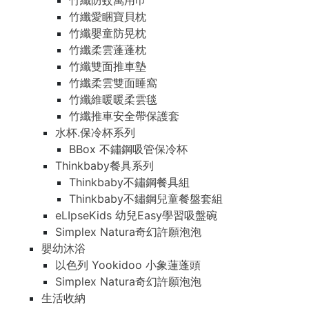
竹纖防蚊萬用巾
竹纖愛睏寶貝枕
竹纖嬰童防晃枕
竹纖柔雲蓬蓬枕
竹纖雙面推車墊
竹纖柔雲雙面睡窩
竹纖維暖暖柔雲毯
竹纖推車安全帶保護套
水杯.保冷杯系列
BBox 不鏽鋼吸管保冷杯
Thinkbaby餐具系列
Thinkbaby不鏽鋼餐具組
Thinkbaby不鏽鋼兒童餐盤套組
eLIpseKids 幼兒Easy學習吸盤碗
Simplex Natura奇幻許願泡泡
嬰幼沐浴
以色列 Yookidoo 小象蓮蓬頭
Simplex Natura奇幻許願泡泡
生活收納