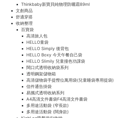
Thinkbaby新寶貝純物理防曬霜89ml
文創商品
舒適穿搭
收納整理
百寶袋
高清旅人包
HELLO童袋
HELLO Simply 後背包
HELLO Boxy 今天午餐自己袋
HELLO Slimily 兒童撞色功課袋
闊口式透明收納袋系列
透明鋼架儲物箱
高清儲物袋手提慳位萬用袋(兒童睡袋專用提袋)
信件通告掛袋
易攜式透明收納系列
A4高清文件書袋F4高清文件書袋
多用途活動袋 (窄長款)
多用途活動袋 (闊身款)