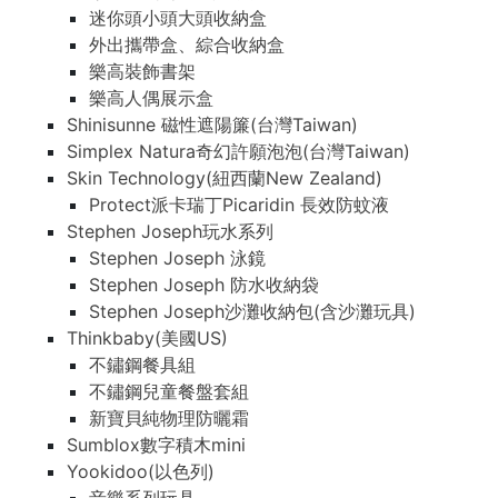
迷你頭小頭大頭收納盒
外出攜帶盒、綜合收納盒
樂高裝飾書架
樂高人偶展示盒
Shinisunne 磁性遮陽簾(台灣Taiwan)
Simplex Natura奇幻許願泡泡(台灣Taiwan)
Skin Technology(紐西蘭New Zealand)
Protect派卡瑞丁Picaridin 長效防蚊液
Stephen Joseph玩水系列
Stephen Joseph 泳鏡
Stephen Joseph 防水收納袋
Stephen Joseph沙灘收納包(含沙灘玩具)
Thinkbaby(美國US)
不鏽鋼餐具組
不鏽鋼兒童餐盤套組
新寶貝純物理防曬霜
Sumblox數字積木mini
Yookidoo(以色列)