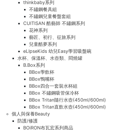
thinkbaby系列
不鏽鋼餐具組
不鏽鋼兒童餐盤套組
CUITISAN 酷藝師 不鏽鋼系列
花神系列
藝匠、初行、征旅系列
兒童酷夢系列
eLIpseKids 幼兒Easy學習吸盤碗
水杯、保溫杯、水壺類、悶燒罐
B.Box系列
BBox學飲杯
BBox鴨嘴杯
BBox四合一套裝水杯組
BBox 不鏽鋼吸管保冷杯
BBox Tritan隨行水壺(450ml/600ml)
BBox Tritan直飲水壺(450ml/600ml)
個人與保養Beauty
防護/修護
BOiRON布瓦宏系列商品