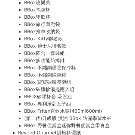
BBox咬樂美
BBox鴨嘴杯
BBox學飲杯
BBox旅行圍兜袋
BBox推車收納袋
BBox Kitty聯名款
BBox 迪士尼聯名款
BBox四合一套裝組
BBox多功能防掉鏈
BBox 不鏽鋼吸管保冷杯
BBox 不鏽鋼燜燒罐
BBox 寶寶矽膠餐碗組
BBox矽膠軟湯匙兩入組
BBOX矽膠杯套 吸管組
BBox 專利湯匙叉子組
BBox Tritan直飲水壺(450ml600ml)
(第二代)升級版 澳洲 BBox 防漏學習水杯
BBox 野餐便當盒迷你野餐便當盒零食盒
Beyond Gourmet烘焙料理紙