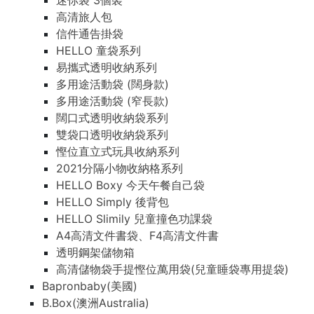
迷你袋 3個裝
高清旅人包
信件通告掛袋
HELLO 童袋系列
易攜式透明收納系列
多用途活動袋 (闊身款)
多用途活動袋 (窄長款)
闊口式透明收納袋系列
雙袋口透明收納袋系列
慳位直立式玩具收納系列
2021分隔小物收納格系列
HELLO Boxy 今天午餐自己袋
HELLO Simply 後背包
HELLO Slimily 兒童撞色功課袋
A4高清文件書袋、F4高清文件書
透明鋼架儲物箱
高清儲物袋手提慳位萬用袋(兒童睡袋專用提袋)
Bapronbaby(美國)
B.Box(澳洲Australia)