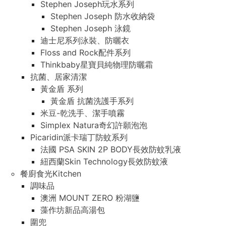
Stephen Joseph玩水系列
Stephen Joseph 防水收納袋
Stephen Joseph 泳鏡
迪士尼系列泳裝、防曬衣
Floss and Rock配件系列
Thinkbaby星寶貝純物理防曬霜
抗菌、居家清潔
黃金盾 系列
黃金盾 抗菌洗護手系列
米豆-乾洗手、潔手噴霧
Simplex Natura奇幻許願泡泡
Picaridin派卡瑞丁防蚊系列
法國 PSA SKIN 2P BODY長效防蚊乳液
紐西蘭Skin Technology長效防蚊液
餐廚食光Kitchen
調味品
澳洲 MOUNT ZERO 粉湖鹽
藻作坊新品高湯包
圍兜