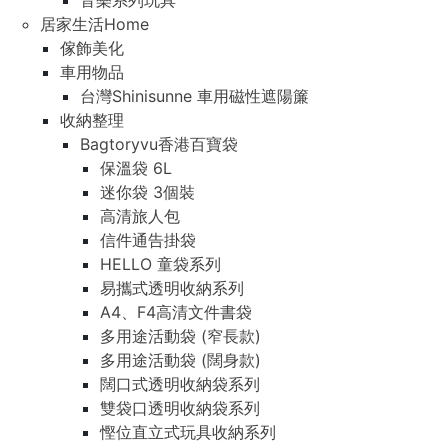
音樂系列玩具
居家生活Home
傢飾美化
車用物品
台灣Shinisunne 車用磁性遮陽簾
收納整理
Bagtoryvu香港百寶袋
保溫袋 6L
迷你袋 3個裝
高清旅人包
信件通告掛袋
HELLO 童袋系列
易攜式透明收納系列
A4、F4高清文件書袋
多用途活動袋 (窄長款)
多用途活動袋 (闊身款)
闊口式透明收納袋系列
雙袋口透明收納袋系列
慳位直立式玩具收納系列