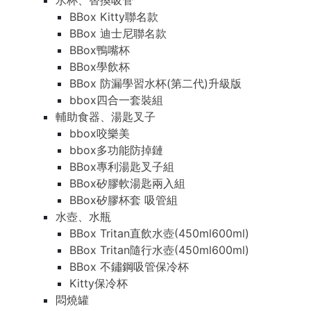
水杯、替換吸管
BBox Kitty聯名款
BBox 迪士尼聯名款
BBox鴨嘴杯
BBox學飲杯
BBox 防漏學習水杯(第二代)升級版
bbox四合一套裝組
輔助食器、湯匙叉子
bbox咬樂美
bbox多功能防掉鏈
BBox專利湯匙叉子組
BBox矽膠軟湯匙兩入組
BBox矽膠杯套 吸管組
水壺、水瓶
BBox Tritan直飲水壺(450ml600ml)
BBox Tritan隨行水壺(450ml600ml)
BBox 不鏽鋼吸管保冷杯
Kitty保冷杯
悶燒罐