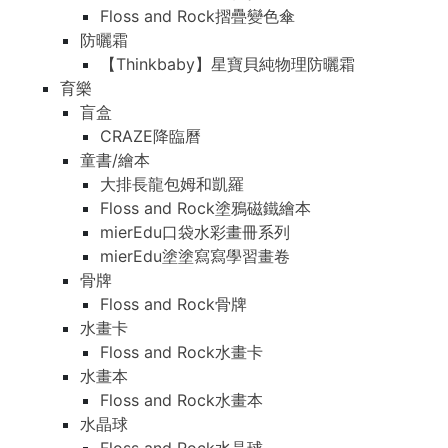
Floss and Rock摺疊變色傘
防曬霜
【Thinkbaby】星寶貝純物理防曬霜
育樂
盲盒
CRAZE降臨曆
童書/繪本
大排長龍包姆和凱羅
Floss and Rock塗鴉磁鐵繪本
mierEdu口袋水彩畫冊系列
mierEdu塗塗寫寫學習畫卷
骨牌
Floss and Rock骨牌
水畫卡
Floss and Rock水畫卡
水畫本
Floss and Rock水畫本
水晶球