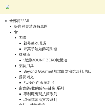
全部商品All
好康尋寶清倉特惠區
食
零嘴
穀慕蒎沙琪瑪
匠菓子娃娃酥花生糖
橄欖油
澳洲MOUNT ZERO橄欖油
烹調用具
Beyond Gourmet無漂白防沾烘焙料理紙
營養補充
FUN心 白金羊乳片
密實袋/收納袋/夾鏈袋 系列
專利魔鬼氈抗菌系列
環保抗菌密實袋系列