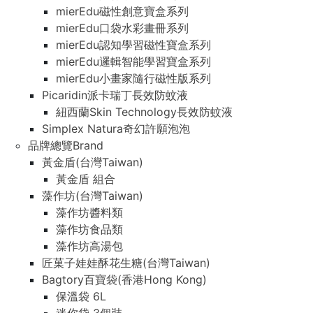
mierEdu磁性創意寶盒系列
mierEdu口袋水彩畫冊系列
mierEdu認知學習磁性寶盒系列
mierEdu邏輯智能學習寶盒系列
mierEdu小畫家隨行磁性版系列
Picaridin派卡瑞丁長效防蚊液
紐西蘭Skin Technology長效防蚊液
Simplex Natura奇幻許願泡泡
品牌總覽Brand
黃金盾(台灣Taiwan)
黃金盾 組合
藻作坊(台灣Taiwan)
藻作坊醬料類
藻作坊食品類
藻作坊高湯包
匠菓子娃娃酥花生糖(台灣Taiwan)
Bagtory百寶袋(香港Hong Kong)
保溫袋 6L