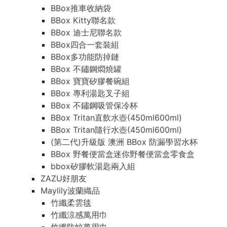
BBox推車收納袋
BBox Kitty聯名款
BBox 迪士尼聯名款
BBox四合一套裝組
BBox多功能防掉鏈
BBox 不鏽鋼燜燒罐
BBox 寶寶矽膠餐碗組
BBox 專利湯匙叉子組
BBox 不鏽鋼吸管保冷杯
BBox Tritan直飲水壺(450ml600ml)
BBox Tritan隨行水壺(450ml600ml)
(第二代)升級版 澳洲 BBox 防漏學習水杯
BBox 野餐便當盒迷你野餐便當盒零食盒
bbox矽膠軟湯匙兩入組
ZAZU好朋友
Maylily波蘭織品
竹纖柔雲毯
竹纖涼感萬用巾