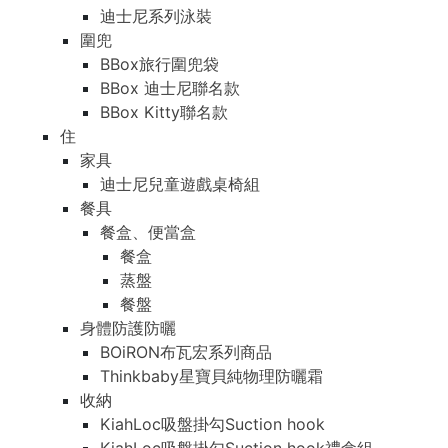
迪士尼系列泳裝
圍兜
BBox旅行圍兜袋
BBox 迪士尼聯名款
BBox Kitty聯名款
住
家具
迪士尼兒童遊戲桌椅組
餐具
餐盒、便當盒
餐盒
蒸盤
餐盤
身體防護防曬
BOiRON布瓦宏系列商品
Thinkbaby星寶貝純物理防曬霜
收納
KiahLoc吸盤掛勾Suction hook