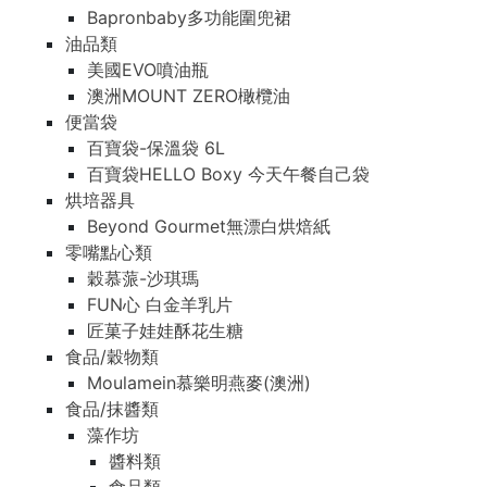
Bapronbaby多功能圍兜裙
油品類
美國EVO噴油瓶
澳洲MOUNT ZERO橄欖油
便當袋
百寶袋-保溫袋 6L
百寶袋HELLO Boxy 今天午餐自己袋
烘培器具
Beyond Gourmet無漂白烘焙紙
零嘴點心類
穀慕蒎-沙琪瑪
FUN心 白金羊乳片
匠菓子娃娃酥花生糖
食品/穀物類
Moulamein慕樂明燕麥(澳洲)
食品/抹醬類
藻作坊
醬料類