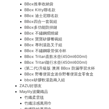
BBox推車收納袋
BBox Kitty聯名款
BBox 迪士尼聯名款
BBox四合一套裝組
BBox多功能防掉鏈
BBox 不鏽鋼燜燒罐
BBox 寶寶矽膠餐碗組
BBox 專利湯匙叉子組
BBox 不鏽鋼吸管保冷杯
BBox Tritan直飲水壺(450ml600ml)
BBox Tritan隨行水壺(450ml600ml)
(第二代)升級版 澳洲 BBox 防漏學習水杯
BBox 野餐便當盒迷你野餐便當盒零食盒
bbox矽膠軟湯匙兩入組
ZAZU好朋友
Maylily波蘭織品
竹纖柔雲毯
竹纖涼感萬用巾