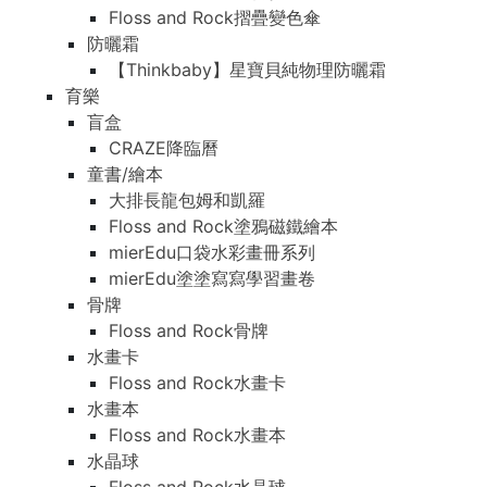
Floss and Rock摺疊變色傘
防曬霜
【Thinkbaby】星寶貝純物理防曬霜
育樂
盲盒
CRAZE降臨曆
童書/繪本
大排長龍包姆和凱羅
Floss and Rock塗鴉磁鐵繪本
mierEdu口袋水彩畫冊系列
mierEdu塗塗寫寫學習畫卷
骨牌
Floss and Rock骨牌
水畫卡
Floss and Rock水畫卡
水畫本
Floss and Rock水畫本
水晶球