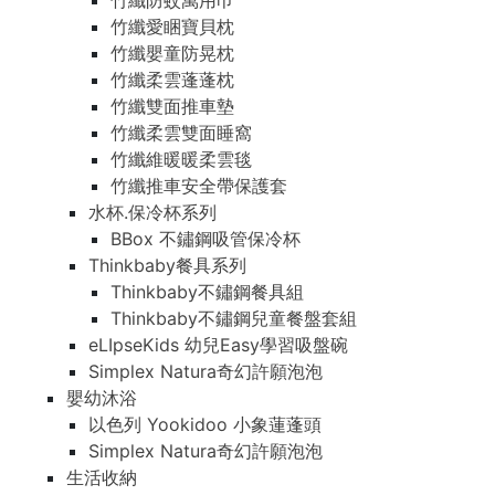
竹纖防蚊萬用巾
竹纖愛睏寶貝枕
竹纖嬰童防晃枕
竹纖柔雲蓬蓬枕
竹纖雙面推車墊
竹纖柔雲雙面睡窩
竹纖維暖暖柔雲毯
竹纖推車安全帶保護套
水杯.保冷杯系列
BBox 不鏽鋼吸管保冷杯
Thinkbaby餐具系列
Thinkbaby不鏽鋼餐具組
Thinkbaby不鏽鋼兒童餐盤套組
eLIpseKids 幼兒Easy學習吸盤碗
Simplex Natura奇幻許願泡泡
嬰幼沐浴
以色列 Yookidoo 小象蓮蓬頭
Simplex Natura奇幻許願泡泡
生活收納