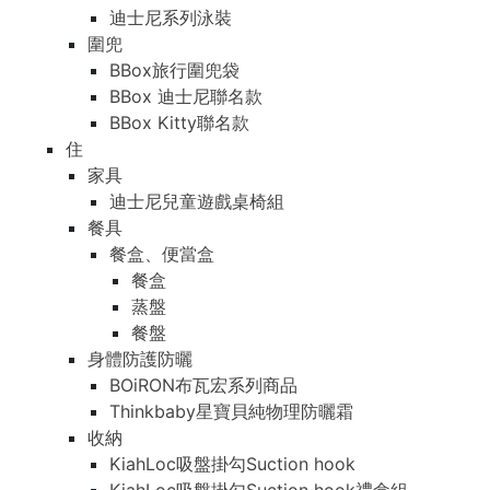
迪士尼系列泳裝
圍兜
BBox旅行圍兜袋
BBox 迪士尼聯名款
BBox Kitty聯名款
住
家具
迪士尼兒童遊戲桌椅組
餐具
餐盒、便當盒
餐盒
蒸盤
餐盤
身體防護防曬
BOiRON布瓦宏系列商品
Thinkbaby星寶貝純物理防曬霜
收納
KiahLoc吸盤掛勾Suction hook