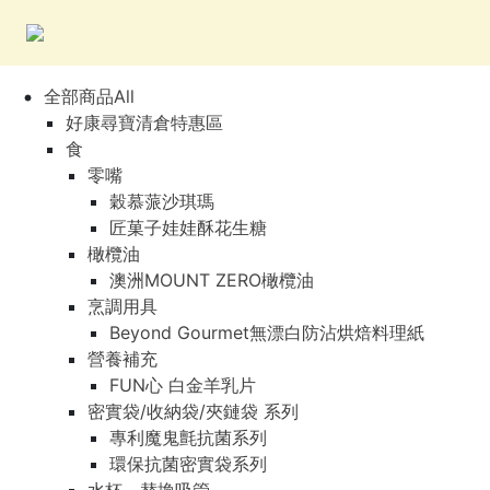
全部商品All
好康尋寶清倉特惠區
食
零嘴
穀慕蒎沙琪瑪
匠菓子娃娃酥花生糖
橄欖油
澳洲MOUNT ZERO橄欖油
烹調用具
Beyond Gourmet無漂白防沾烘焙料理紙
營養補充
FUN心 白金羊乳片
密實袋/收納袋/夾鏈袋 系列
專利魔鬼氈抗菌系列
環保抗菌密實袋系列