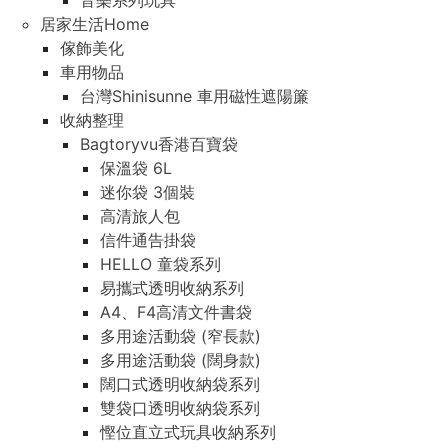
音樂系列玩具
居家生活Home
傢飾美化
車用物品
台灣Shinisunne 車用磁性遮陽簾
收納整理
Bagtoryvu香港百寶袋
保溫袋 6L
迷你袋 3個裝
高清旅人包
信件通告掛袋
HELLO 童袋系列
易攜式透明收納系列
A4、F4高清文件書袋
多用途活動袋 (窄長款)
多用途活動袋 (闊身款)
闊口式透明收納袋系列
雙袋口透明收納袋系列
慳位直立式玩具收納系列