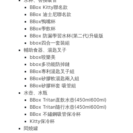
水杯、替換吸管
BBox Kitty聯名款
BBox 迪士尼聯名款
BBox鴨嘴杯
BBox學飲杯
BBox 防漏學習水杯(第二代)升級版
bbox四合一套裝組
輔助食器、湯匙叉子
bbox咬樂美
bbox多功能防掉鏈
BBox專利湯匙叉子組
BBox矽膠軟湯匙兩入組
BBox矽膠杯套 吸管組
水壺、水瓶
BBox Tritan直飲水壺(450ml600ml)
BBox Tritan隨行水壺(450ml600ml)
BBox 不鏽鋼吸管保冷杯
Kitty保冷杯
悶燒罐