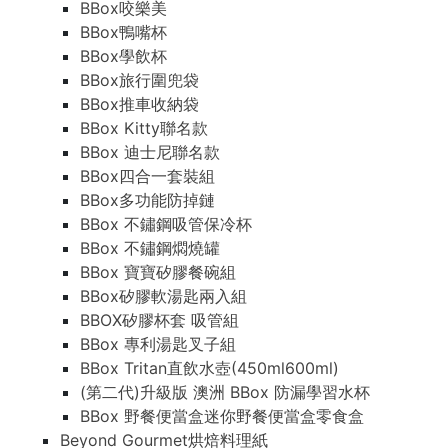
BBox咬樂美
BBox鴨嘴杯
BBox學飲杯
BBox旅行圍兜袋
BBox推車收納袋
BBox Kitty聯名款
BBox 迪士尼聯名款
BBox四合一套裝組
BBox多功能防掉鏈
BBox 不鏽鋼吸管保冷杯
BBox 不鏽鋼燜燒罐
BBox 寶寶矽膠餐碗組
BBox矽膠軟湯匙兩入組
BBOX矽膠杯套 吸管組
BBox 專利湯匙叉子組
BBox Tritan直飲水壺(450ml600ml)
(第二代)升級版 澳洲 BBox 防漏學習水杯
BBox 野餐便當盒迷你野餐便當盒零食盒
Beyond Gourmet烘焙料理紙