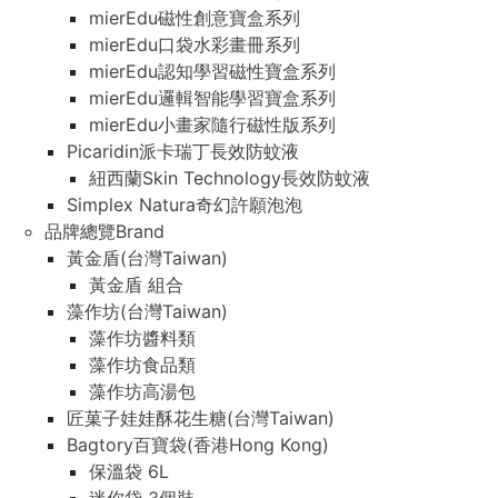
mierEdu磁性創意寶盒系列
mierEdu口袋水彩畫冊系列
mierEdu認知學習磁性寶盒系列
mierEdu邏輯智能學習寶盒系列
mierEdu小畫家隨行磁性版系列
Picaridin派卡瑞丁長效防蚊液
紐西蘭Skin Technology長效防蚊液
Simplex Natura奇幻許願泡泡
品牌總覽Brand
黃金盾(台灣Taiwan)
黃金盾 組合
藻作坊(台灣Taiwan)
藻作坊醬料類
藻作坊食品類
藻作坊高湯包
匠菓子娃娃酥花生糖(台灣Taiwan)
Bagtory百寶袋(香港Hong Kong)
保溫袋 6L