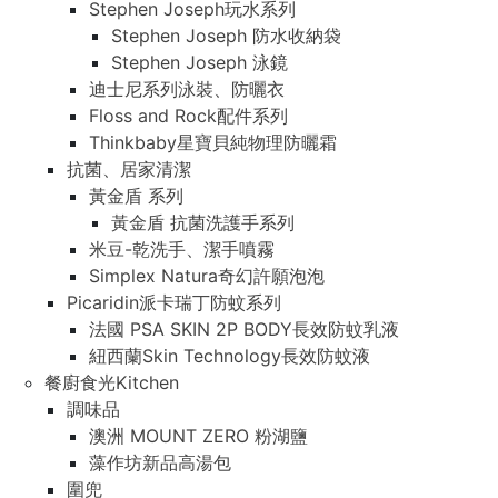
Stephen Joseph玩水系列
Stephen Joseph 防水收納袋
Stephen Joseph 泳鏡
迪士尼系列泳裝、防曬衣
Floss and Rock配件系列
Thinkbaby星寶貝純物理防曬霜
抗菌、居家清潔
黃金盾 系列
黃金盾 抗菌洗護手系列
米豆-乾洗手、潔手噴霧
Simplex Natura奇幻許願泡泡
Picaridin派卡瑞丁防蚊系列
法國 PSA SKIN 2P BODY長效防蚊乳液
紐西蘭Skin Technology長效防蚊液
餐廚食光Kitchen
調味品
澳洲 MOUNT ZERO 粉湖鹽
藻作坊新品高湯包
圍兜