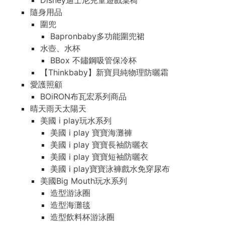
Disney迪士尼兒童遊戲桌椅
隨身用品
圍兜
Bapronbaby多功能圍兜裙
水壺、水杯
BBox 不鏽鋼吸管保冷杯
【Thinkbaby】新寶貝純物理防曬霜
愛護照顧
BOiRON布瓦宏系列商品
晴天雨天太陽天
美國 i play玩水系列
美國 i play 寶寶海灘褲
美國 i play 寶寶長袖防曬衣
美國 i play 寶寶短袖防曬衣
美國 i play寶寶泳褲戲水免穿尿布
美國Big Mouth玩水系列
造型游泳圈
造型海灘毯
造型飲料杯游泳圈