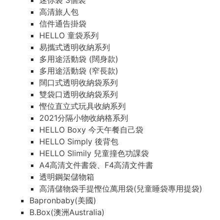
迷你袋 3個裝
高清旅人包
信件通告掛袋
HELLO 童袋系列
易攜式透明收納系列
多用途活動袋 (闊身款)
多用途活動袋 (窄長款)
闊口式透明收納袋系列
雙袋口透明收納袋系列
慳位直立式玩具收納系列
2021分隔小物收納格系列
HELLO Boxy 今天午餐自己袋
HELLO Simply 後背包
HELLO Slimily 兒童撞色功課袋
A4高清文件書袋、F4高清文件書
透明鋼架儲物箱
高清儲物袋手提慳位萬用袋(兒童睡袋專用提袋)
Bapronbaby(美國)
B.Box(澳洲Australia)