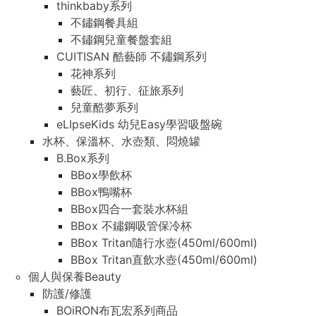
thinkbaby系列
不鏽鋼餐具組
不鏽鋼兒童餐盤套組
CUITISAN 酷藝師 不鏽鋼系列
花神系列
藝匠、初行、征旅系列
兒童酷夢系列
eLIpseKids 幼兒Easy學習吸盤碗
水杯、保溫杯、水壺類、悶燒罐
B.Box系列
BBox學飲杯
BBox鴨嘴杯
BBox四合一套裝水杯組
BBox 不鏽鋼吸管保冷杯
BBox Tritan隨行水壺(450ml/600ml)
BBox Tritan直飲水壺(450ml/600ml)
個人與保養Beauty
防護/修護
BOiRON布瓦宏系列商品