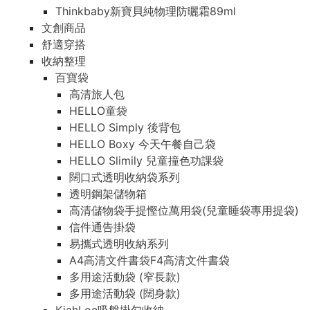
Thinkbaby新寶貝純物理防曬霜89ml
文創商品
舒適穿搭
收納整理
百寶袋
高清旅人包
HELLO童袋
HELLO Simply 後背包
HELLO Boxy 今天午餐自己袋
HELLO Slimily 兒童撞色功課袋
闊口式透明收納袋系列
透明鋼架儲物箱
高清儲物袋手提慳位萬用袋(兒童睡袋專用提袋)
信件通告掛袋
易攜式透明收納系列
A4高清文件書袋F4高清文件書袋
多用途活動袋 (窄長款)
多用途活動袋 (闊身款)