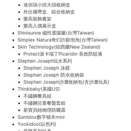
迷你頭小頭大頭收納盒
外出攜帶盒、綜合收納盒
樂高裝飾書架
樂高人偶展示盒
Shinisunne 磁性遮陽簾(台灣Taiwan)
Simplex Natura奇幻許願泡泡(台灣Taiwan)
Skin Technology(紐西蘭New Zealand)
Protect派卡瑞丁Picaridin 長效防蚊液
Stephen Joseph玩水系列
Stephen Joseph 泳鏡
Stephen Joseph 防水收納袋
Stephen Joseph沙灘收納包(含沙灘玩具)
Thinkbaby(美國US)
不鏽鋼餐具組
不鏽鋼兒童餐盤套組
新寶貝純物理防曬霜
Sumblox數字積木mini
Yookidoo(以色列)