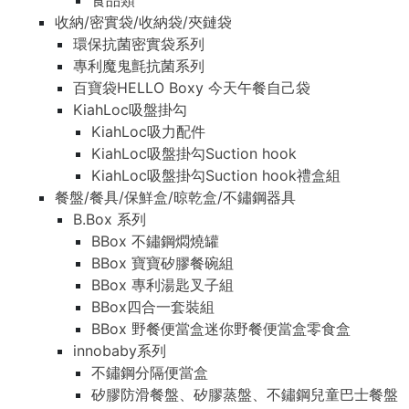
食品類
收納/密實袋/收納袋/夾鏈袋
環保抗菌密實袋系列
專利魔鬼氈抗菌系列
百寶袋HELLO Boxy 今天午餐自己袋
KiahLoc吸盤掛勾
KiahLoc吸力配件
KiahLoc吸盤掛勾Suction hook
KiahLoc吸盤掛勾Suction hook禮盒組
餐盤/餐具/保鮮盒/晾乾盒/不鏽鋼器具
B.Box 系列
BBox 不鏽鋼燜燒罐
BBox 寶寶矽膠餐碗組
BBox 專利湯匙叉子組
BBox四合一套裝組
BBox 野餐便當盒迷你野餐便當盒零食盒
innobaby系列
不鏽鋼分隔便當盒
矽膠防滑餐盤、矽膠蒸盤、不鏽鋼兒童巴士餐盤